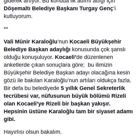
giderek artıyor. Bu konuda ilk adımı attığı için
Döşemaltı Belediye Başkanı Turgay Genç
’i
kutluyorum.
**
Vali Münir Karaloğlu
’nun
Kocaeli Büyükşehir
Belediye Başkan adaylığı
konusunda çok şanslı
olduğu konuşuluyor.
Kocaeli’
de düzenlenen
anketlerde çıkan sonuçlara göre; bu ilimizin
Büyükşehir Belediye Başkan adayı olacağına kesin
gözü ile bakılan Karaloğlu’nun artıları oldukça fazla.
Bir defa bu belediyede
5 yıllık Genel Sekreterlik
tecrübesi var, nüfusunun büyük bölümü Rizeli
olan Kocaeli’ye Rizeli bir başkan yakışır.
Hepsinin üstüne Karaloğlu tam bir siyaset adamı
gibi.
Hayırlısı olsun bakalım.