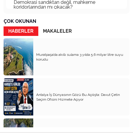
Demokrasi sandıktan değil, mahkeme
koridorlarından mı çıkacak?
Gazetecinin kaderi!..
ÇOK OKUNAN
Turizmde Herşey Dahil Sistemi tartışılmalı
HABERLER
MAKALELER
MB Başkanı ve Şimşek’e
Padişahın Vergi Deneyi!..
Muratpaşa’da akıllı sulama 3 yılda 5,6 milyar litre suyu
korudu
Erdoğan ve Özel’e açık mektup!..
Bahçeli siyasetin zirvesine oturdu!..
Artık yeter!.. Başka Antalya yok!..
Milli Eğitim cemaatlere mi teslim ediliyor?
Antalya İş Dünyasının Gözü Bu Açılışta: Davut Çetin
Seçim Ofisini Hizmete Açıyor
Liyakatın Gözyaşları!..
Milletin gerçek vekili misiniz?
Bungalov Turizmini sevmeyen Turizm Bakanı!..