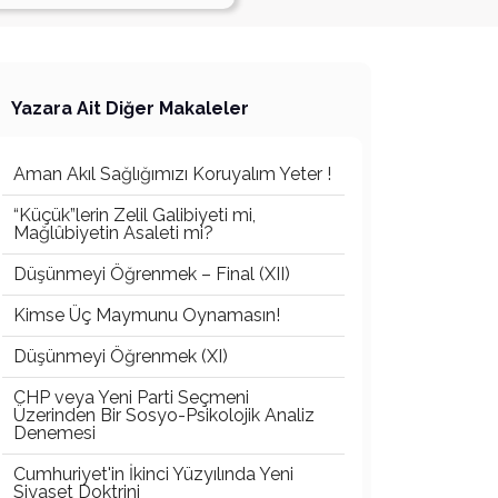
Yazara Ait Diğer Makaleler
Aman Akıl Sağlığımızı Koruyalım Yeter !
“Küçük”lerin Zelil Galibiyeti mi,
Mağlûbiyetin Asaleti mi?
Düşünmeyi Öğrenmek – Final (XII)
Kimse Üç Maymunu Oynamasın!
Düşünmeyi Öğrenmek (XI)
CHP veya Yeni Parti Seçmeni
Üzerinden Bir Sosyo-Psikolojik Analiz
Denemesi
Cumhuriyet'in İkinci Yüzyılında Yeni
Siyaset Doktrini