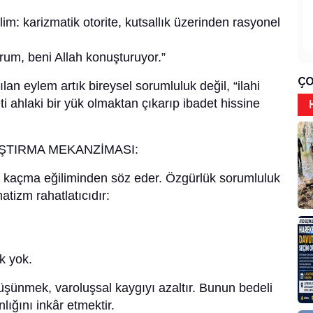
m: karizmatik otorite, kutsallık üzerinden rasyonel
rum, beni Allah konuşturuyor.”
ÇO
ılan eylem artık bireysel sorumluluk değil, “ilahi
ti ahlaki bir yük olmaktan çıkarıp ibadet hissine
TIRMA MEKANZİMASI:
 kaçma eğiliminden söz eder. Özgürlük sorumluluk
matizm rahatlatıcıdır:
k yok.
şünmek, varoluşsal kaygıyı azaltır. Bunun bedeli
ığını inkâr etmektir.