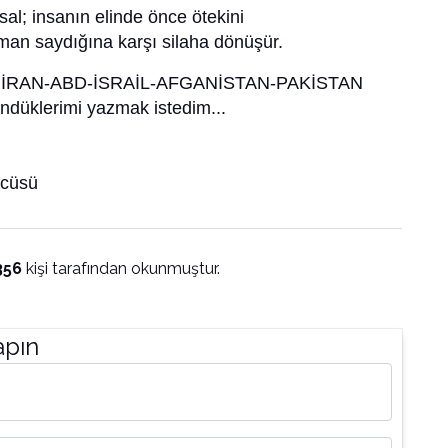
al; insanın elinde önce ötekini
man saydığına karşı silaha dönüşür.
cesi İRAN-ABD-İSRAİL-AFGANİSTAN-PAKİSTAN
ündüklerimi yazmak istedim...
zcüsü
356
kişi tarafından okunmuştur.
apın