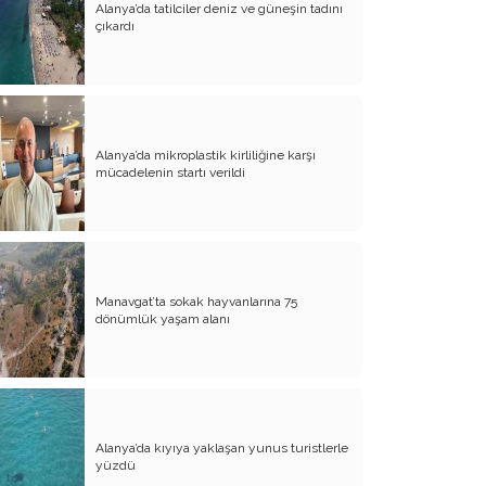
Alanya’da tatilciler deniz ve güneşin tadını
Ben de Olsam CHP-AKP Parantezine
çıkardı
Sıkışmış Siyasetin Kurgusunu Böyle
Yapardım (!)
Düşünmeyi Öğrenmek (3)
Türkün Yeni Töresi Demokratik Hukuk
Alanya’da mikroplastik kirliliğine karşı
Devletidir !
mücadelenin startı verildi
Düşünmeyi Öğrenmek (2)
Düşünmeyi Öğrenmek (1)
Cumhuriyet'in İkinci Yüzyılına Çağrı !
Manavgat’ta sokak hayvanlarına 75
Hukukçu mu Kanun Teknisyeni mi?
dönümlük yaşam alanı
Ultra Zenginlerin Sosyolojisi: 4208 Kişi
Bize Ne Anlatıyor?
CHP-AKP Asırlık Hesaplaşma mı,
Sosyolojik Dönüşüm mü?
Alanya’da kıyıya yaklaşan yunus turistlerle
yüzdü
Mutlak Hakikatin Esirleri: Türkiye'de