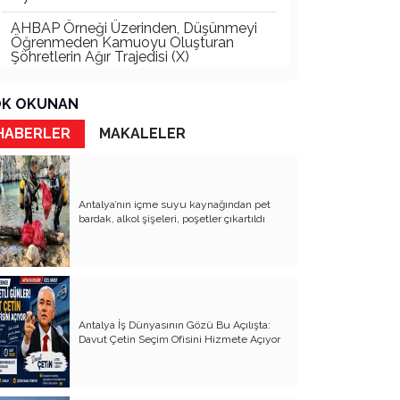
AHBAP Örneği Üzerinden, Düşünmeyi
Öğrenmeden Kamuoyu Oluşturan
Şöhretlerin Ağır Trajedisi (X)
Düşünmeyi Öğrenmek (IX)
K OKUNAN
Jeopolitik Otoriterlik: 21. Yüzyılda Yeni
HABERLER
MAKALELER
Meşruiyet Üretme Mekanizması mı?
Nereye Gidiyoruz?
1826 Vak'a-i Hayriye'den 2016 15
Antalya’nın içme suyu kaynağından pet
Temmuz'una
bardak, alkol şişeleri, poşetler çıkartıldı
Düşünmeyi Öğrenmek (VIII)
Siyaset Bilimi ve Sosyal Psikoloji
Verileriyle Haluk Levent ve Ahbap
Olayına Bakış
Antalya İş Dünyasının Gözü Bu Açılışta:
Davut Çetin Seçim Ofisini Hizmete Açıyor
Siyasetin Dinamiklerini Anlama
Kılavuzu
"Düşünmeyi Öğrenmek" Yazı Dizisinin