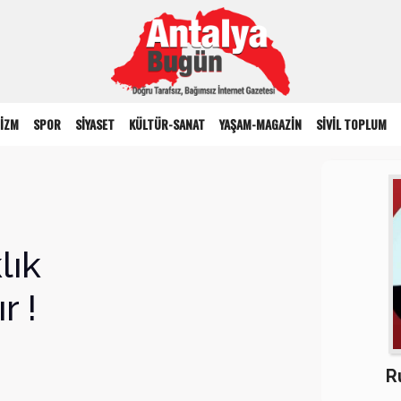
İZM
SPOR
SİYASET
KÜLTÜR-SANAT
YAŞAM-MAGAZİN
SİVİL TOPLUM
lık
r !
R