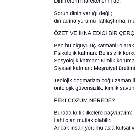
Dinî reform hareketlerini de.
Sorun dinin varlığı değil;
din adına yorumu ilahlaştırma, mut
ÖZET VE İKNA EDİCİ BİR ÇER
Ben bu olguyu üç katmanlı olarak 
Psikolojik katman: Belirsizlik kork
Sosyolojik katman: Kimlik koruma 
Siyasal katman: Meşruiyet üretimi →
Teolojik dogmatizm çoğu zaman il
ontolojik güvensizlik, kimlik savu
PEKİ ÇÖZÜM NEREDE?
Burada kritik ilkelere başvuralım:
İlahi olan mutlak olabilir.
Ancak insan yorumu asla kutsal ve