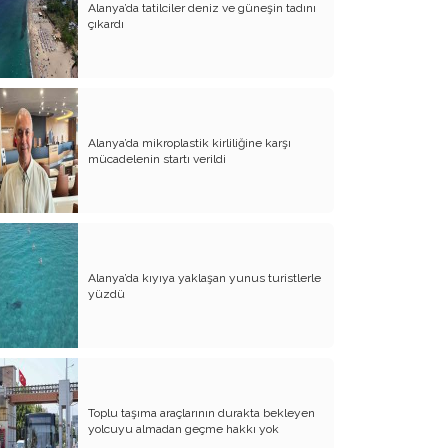
Sıkışmış Siyasetin Kurgusunu Böyle
Alanya’da tatilciler deniz ve güneşin tadını
Yapardım (!)
çıkardı
Düşünmeyi Öğrenmek (3)
Türkün Yeni Töresi Demokratik Hukuk
Devletidir !
Alanya’da mikroplastik kirliliğine karşı
Düşünmeyi Öğrenmek (2)
mücadelenin startı verildi
Düşünmeyi Öğrenmek (1)
Cumhuriyet'in İkinci Yüzyılına Çağrı !
Hukukçu mu Kanun Teknisyeni mi?
Alanya’da kıyıya yaklaşan yunus turistlerle
Ultra Zenginlerin Sosyolojisi: 4208 Kişi
yüzdü
Bize Ne Anlatıyor?
CHP-AKP Asırlık Hesaplaşma mı,
Sosyolojik Dönüşüm mü?
Mutlak Hakikatin Esirleri: Türkiye'de
Toplu taşıma araçlarının durakta bekleyen
Siyasal Aidiyetlerin Aklı Teslim Alması
yolcuyu almadan geçme hakkı yok