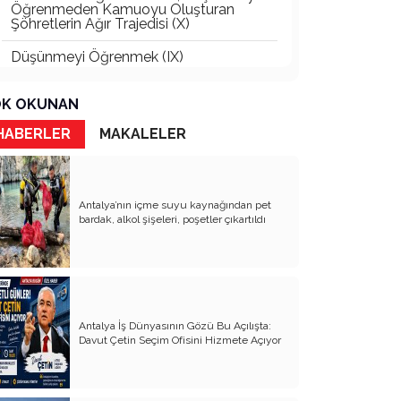
Öğrenmeden Kamuoyu Oluşturan
Şöhretlerin Ağır Trajedisi (X)
Düşünmeyi Öğrenmek (IX)
Jeopolitik Otoriterlik: 21. Yüzyılda Yeni
K OKUNAN
Meşruiyet Üretme Mekanizması mı?
HABERLER
MAKALELER
Nereye Gidiyoruz?
1826 Vak'a-i Hayriye'den 2016 15
Temmuz'una
Antalya’nın içme suyu kaynağından pet
Düşünmeyi Öğrenmek (VIII)
bardak, alkol şişeleri, poşetler çıkartıldı
Siyaset Bilimi ve Sosyal Psikoloji
Verileriyle Haluk Levent ve Ahbap
Olayına Bakış
Siyasetin Dinamiklerini Anlama
Kılavuzu
Antalya İş Dünyasının Gözü Bu Açılışta:
Davut Çetin Seçim Ofisini Hizmete Açıyor
"Düşünmeyi Öğrenmek" Yazı Dizisinin
Yansımaları (7)