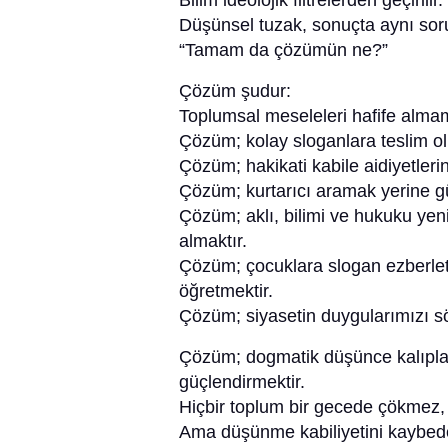
Bilim ideolojik filtrelerden geçirilir.
Düşünsel tuzak, sonuçta aynı soru
“Tamam da çözümün ne?”
Çözüm şudur:
Toplumsal meseleleri hafife almam
Çözüm; kolay sloganlara teslim o
Çözüm; hakikati kabile aidiyetleri
Çözüm; kurtarıcı aramak yerine gü
Çözüm; aklı, bilimi ve hukuku ye
almaktır.
Çözüm; çocuklara slogan ezberl
öğretmektir.
Çözüm; siyasetin duygularımızı s
Çözüm; dogmatik düşünce kalıplar
güçlendirmektir.
Hiçbir toplum bir gecede çökmez,
Ama düşünme kabiliyetini kaybede