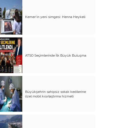
Merkez Ülke Doktrini
Ankara Yüzyılı mı?
Kemer’in yeni simgesi: Henna Heykeli
Vasatlaşma Düzleminden Toplumsal
Cinnete!
Muhakeme Ahlâkının On İlkesi
Artık Anlamak ve Değişmek
Zorundayız! (1)
ATSO Seçimlerinde İlk Büyük Buluşma
Düşünmeyi Öğrenmenin Manifestosu
(5)
Yolsuzluk İddiaları Karşısında; Ceza
Hukukunun İlkeleri ile Siyasetin
Kriterlerini Birbirine Karıştırmayalım!
Büyükşehrin sahipsiz sokak kedilerine
özel mobil kısırlaştırma hizmeti
Düşünmeyi Öğrenmek (4)
NATO Ankara Zirvesi Öncesinde Bir
Fikir Jimnastiği
Ben de Olsam CHP-AKP Parantezine