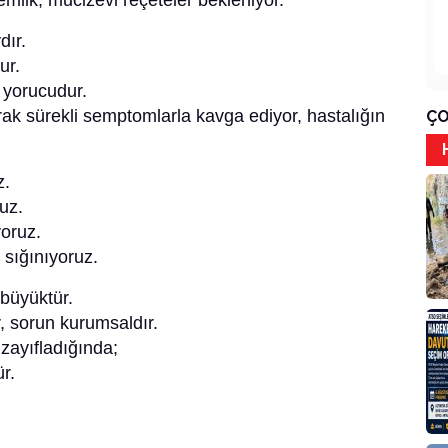
ndemlik, mucizevi reçeteler bekleniyor.
ır.
ur.
 yorucudur.
ak sürekli semptomlarla kavga ediyor, hastalığın
ÇO
z.
uz.
yoruz.
 sığınıyoruz.
büyüktür.
r, sorun kurumsaldır.
zayıfladığında;
r.