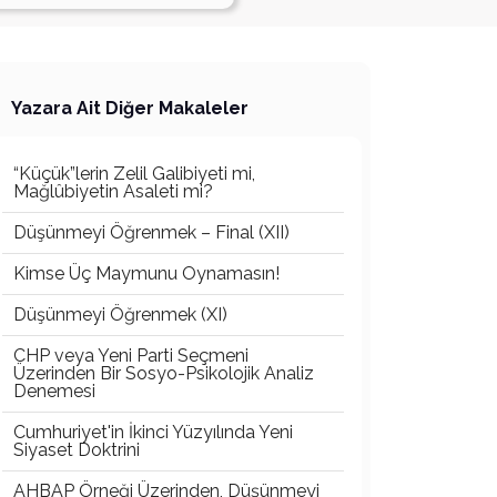
Yazara Ait Diğer Makaleler
“Küçük”lerin Zelil Galibiyeti mi,
Mağlûbiyetin Asaleti mi?
Düşünmeyi Öğrenmek – Final (XII)
Kimse Üç Maymunu Oynamasın!
Düşünmeyi Öğrenmek (XI)
CHP veya Yeni Parti Seçmeni
Üzerinden Bir Sosyo-Psikolojik Analiz
Denemesi
Cumhuriyet'in İkinci Yüzyılında Yeni
Siyaset Doktrini
AHBAP Örneği Üzerinden, Düşünmeyi