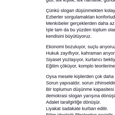
gibi; tek kişilik, tek hamlelik, gü
Çünkü slogan düşünmekten kolayd
Ezberler sorgulamaktan konforlud
Menkıbeler gerçeklerden daha az
İşte tam da bu yüzden toplum olar
kendisini büyütüyoruz.
Ekonomi bozuluyor, suçlu arıyoru
Hukuk zayıflıyor, kahraman arıyor
Siyaset yozlaşıyor, kurtarıcı bekli
Eğitim çöküyor, komplo teorilerine
Oysa mesele kişilerden çok daha 
Sorun yapısaldır, sorun zihinseldi
Bir toplumun düşünme kapasitesi 
demokrasi slogan yarışına dönüşü
Adalet tarafgirliğe dönüşür.
Liyakat sadakate kurban edilir.