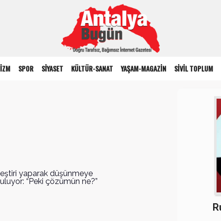
İZM
SPOR
SİYASET
KÜLTÜR-SANAT
YAŞAM-MAGAZİN
SİVİL TOPLUM
leştiri yaparak düşünmeye
nuluyor: “Peki çözümün ne?”
R