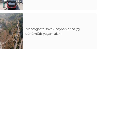
Devlet Endeksli Siyasetin Meşruiyet ve
Sürdürülebilirlik Krizi...
İktidar Mücadelesi ve Siyasete Kurban
Edilen Kavramlar; Hırsızlık, Yolsuzluk ve
Ahlaksızlık!
Manavgat’ta sokak hayvanlarına 75
dönümlük yaşam alanı
Siyasetin Geyik Muhabbeti mi, Asırlık
Sorulara Cevap Aramak mı?
Yalvarıyorum Lütfen Dinleyin!
Hukuksuzluk Kıskacındaki CHP;
"Devletin Sopası El Değiştirince Adalet
Gelmiyor!"
Vasatlığın Saldırı Silahı; "Kibir" Suçlaması
!
Korkma
Seçeneğini Arayan Demokrasi !
Adaletini Arayan Hukuk Üzerine !