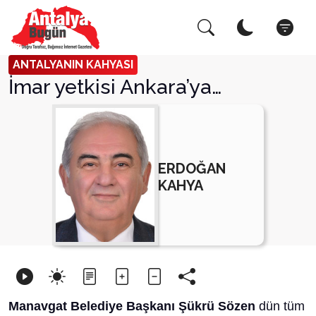
Arama Yap!
Kapat
ANTALYANIN KAHYASI
İmar yetkisi Ankara’ya…
ERDOĞAN
KAHYA
Manavgat Belediye Başkanı Şükrü
Sözen
dün tüm