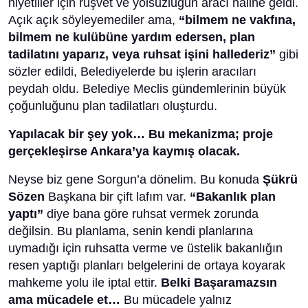
niyetliler için rüşvet ve yolsuzluğun aracı haline geldi.
Açık açık söyleyemediler ama,
“bilmem ne vakfına,
bilmem ne kulübüne yardım edersen, plan
tadilatını yaparız, veya ruhsat işini hallederiz”
gibi
sözler edildi, Belediyelerde bu işlerin aracıları
peydah oldu. Belediye Meclis gündemlerinin büyük
çoğunluğunu plan tadilatları oluşturdu.
Yapılacak bir şey yok… Bu mekanizma; proje
gerçekleşirse Ankara’ya kaymış olacak.
Neyse biz gene Sorgun’a dönelim. Bu konuda
Şükrü
Sözen
Başkana bir çift lafım var.
“Bakanlık plan
yaptı”
diye bana göre ruhsat vermek zorunda
değilsin. Bu planlama, senin kendi planlarına
uymadığı için ruhsatta verme ve üstelik bakanlığın
resen yaptığı planları belgelerini de ortaya koyarak
mahkeme yolu ile iptal ettir.
Belki Başaramazsın
ama mücadele et…
Bu mücadele yalnız