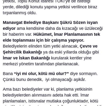
yetkisi, Toplu Konut İdaresi TOKİ’ye de istediği
yerde, dilediği konutu yapma yetkisi verilince biraz
tırpanlanmış oldu.
Manavgat Belediye Başkanı Şükrü Sözen isyan
ediyor
ama kendisine daha da kızacağı ve üzüleceği
bir haberim var.
Hükümet, İmar Planlamasının tek
elde toplanması için bir çalışma yapıyor.
Belediyelerin elinden tüm yetki alınacak,
Çevre ve
Şehircilik Bakanlığı
ya da eski yıllarda olduğu gibi
İmar ve İskan Bakanlığı
kurularak kentler yine
merkezi yönetim tarafından planlanacak.
Bana
“iyi mi olur, kötü mü olur?”
diye sormayın.
Çünkü bunu denedik, iyi olmayacağı aşikâr.
Ama bazı belediyeler var ki, planlama yetkisinin
belediyelerden alınmasını adeta hak etti. İmar
planlamaları, istisnalar mutlaka çoğunluktadır, kötü