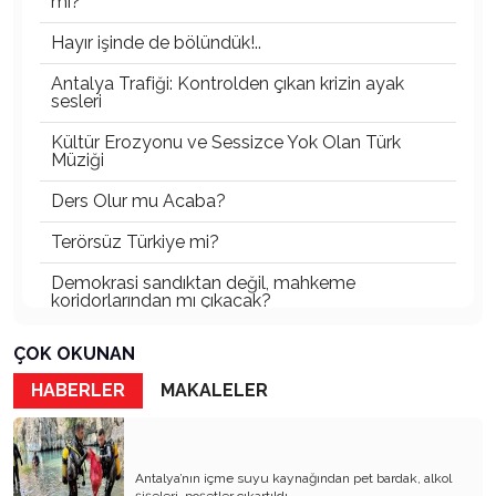
mi?
Hayır işinde de bölündük!..
Antalya Trafiği: Kontrolden çıkan krizin ayak
sesleri
Kültür Erozyonu ve Sessizce Yok Olan Türk
Müziği
Ders Olur mu Acaba?
Terörsüz Türkiye mi?
Demokrasi sandıktan değil, mahkeme
koridorlarından mı çıkacak?
Gazetecinin kaderi!..
ÇOK OKUNAN
Turizmde Herşey Dahil Sistemi tartışılmalı
HABERLER
MAKALELER
MB Başkanı ve Şimşek’e
Padişahın Vergi Deneyi!..
Antalya’nın içme suyu kaynağından pet bardak, alkol
şişeleri, poşetler çıkartıldı