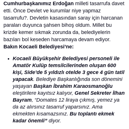
Cumhurbaşkanımız Erdoğan
milleti tasarrufa davet
etti. Önce Devlet ve kurumlar niye yapmaz
tasarrufu?. Devletin kasasından saray için harcanan
paraları duyunca şahsen bihoş oldum. Millet bu
krizde kemer sıkmak zorunda da, belediyelerin
bazıları bol keseden harcamaya devam ediyor.
Bakın Kocaeli Belediyesi’ne:
Kocaeli Büyükşehir Belediyesi personeli ile
Amatör Kulüp temsilcilerinden oluşan 600
kişi, Side’de 5 yıldızlı otelde 3 gece 4 gün tatil
yapacak
. Belediye Başkanlığında son dönemini
yaşayan
Başkan İbrahim Karaosmanoğlu
eleştirilere kayıtsız kalıyor,
Genel Sekreter İlhan
Bayram
, “Domates 12 liraya çıkmış, yemez ya
da az alırsınız tasarruf yaparsınız. Ama
ekmekten kısamazsınız.
Bu toplantı ekmek
kadar önemli”
diyor.