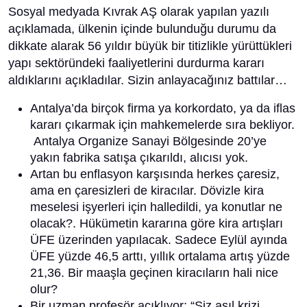
Sosyal medyada Kıvrak AŞ olarak yapılan yazılı
açıklamada, ülkenin içinde bulunduğu durumu da
dikkate alarak 56 yıldır büyük bir titizlikle yürüttükleri
yapı sektöründeki faaliyetlerini durdurma kararı
aldıklarını açıkladılar. Sizin anlayacağınız battılar…
Antalya’da birçok firma ya korkordato, ya da iflas
kararı çıkarmak için mahkemelerde sıra bekliyor.
Antalya Organize Sanayi Bölgesinde 20’ye
yakın fabrika satışa çıkarıldı, alıcısı yok.
Artan bu enflasyon karşısında herkes çaresiz,
ama en çaresizleri de kiracılar. Dövizle kira
meselesi işyerleri için halledildi, ya konutlar ne
olacak?. Hükümetin kararına göre kira artışları
ÜFE üzerinden yapılacak. Sadece Eylül ayında
ÜFE yüzde 46,5 arttı, yıllık ortalama artış yüzde
21,36. Bir maaşla geçinen kiracıların hali nice
olur?
Bir uzman profesör açıklıyor; “Siz asıl krizi