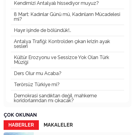
Kendimizi Antalyalı hissediyor muyuz?
8 Mart: Kadınlar Günü mü, Kadınların Mücadelesi
mi?
Hayır işinde de bölündük!..
Antalya Trafiği: Kontrolden çıkan krizin ayak
sesleri
Kültür Erozyonu ve Sessizce Yok Olan Türk
Müziği
Ders Olur mu Acaba?
Terörsüz Türkiye mi?
Demokrasi sandıktan değil, mahkeme
koridorlarından mı çıkacak?
Gazetecinin kaderi!..
ÇOK OKUNAN
Turizmde Herşey Dahil Sistemi tartışılmalı
HABERLER
MAKALELER
MB Başkanı ve Şimşek’e