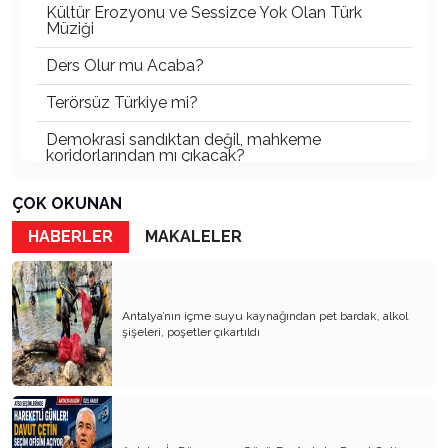
Kültür Erozyonu ve Sessizce Yok Olan Türk
Müziği
Ders Olur mu Acaba?
Terörsüz Türkiye mi?
Demokrasi sandıktan değil, mahkeme
koridorlarından mı çıkacak?
Gazetecinin kaderi!..
ÇOK OKUNAN
Turizmde Herşey Dahil Sistemi tartışılmalı
HABERLER
MAKALELER
MB Başkanı ve Şimşek’e
Padişahın Vergi Deneyi!..
Antalya’nın içme suyu kaynağından pet bardak, alkol
şişeleri, poşetler çıkartıldı
Erdoğan ve Özel’e açık mektup!..
Bahçeli siyasetin zirvesine oturdu!..
Artık yeter!.. Başka Antalya yok!..