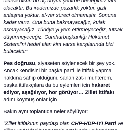
olursa olsun bu üç büyük şehirde desteğimiz tam
olacaktır. Bu irademizde pazarlık yoktur, gizli
anlaşma yoktur, al-ver süreci olmamıştır. Sonuna
kadar varız. Ona buna bakmayacağız, kulak
asmayacağız. Türkiye’yi yem ettirmeyeceğiz, tutsak
düşürmeyeceğiz. Cumhurbaşkanlığı Hükümet
Sistemi’ni hedef alan kim varsa karşılarında bizi
bulacaktır"
Pes doğrusu
, siyaseten söylenecek bir şey yok.
Ancak kendisini bir başka parti ile ittifak yapma
hakkına sahip olduğunu sanan zat-ı muhterem,
başka ittifakçılara da bu eylemleri için
hakaret
ediyor, aşağılıyor, hor görüyor… Zillet ittifakı
adını koymuş onlar için…
Bakın aynı toplantıda neler söylüyor:
"Zillet ittifakının paydaşı olan
CHP-HDP-İYİ Parti
ve