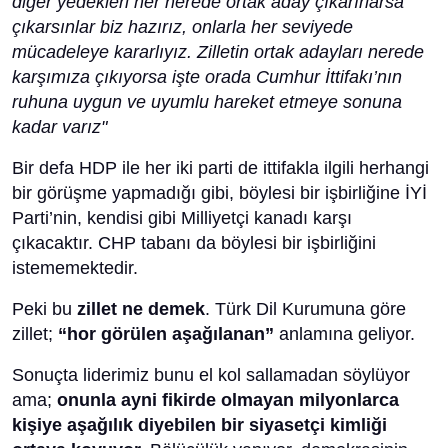
diğer yedekleri her nerede ortak aday çıkarırlarsa
çıkarsınlar biz hazırız, onlarla her seviyede
mücadeleye kararlıyız. Zilletin ortak adayları nerede
karşımıza çıkıyorsa işte orada Cumhur İttifakı’nın
ruhuna uygun ve uyumlu hareket etmeye sonuna
kadar varız"
Bir defa HDP ile her iki parti de ittifakla ilgili herhangi
bir görüşme yapmadığı gibi, böylesi bir işbirliğine İYİ
Parti’nin, kendisi gibi Milliyetçi kanadı karşı
çıkacaktır. CHP tabanı da böylesi bir işbirliğini
istememektedir.
Peki bu
zillet ne demek
. Türk Dil Kurumuna göre
zillet;
“hor görülen aşağılanan”
anlamına geliyor.
Sonuçta liderimiz bunu el kol sallamadan söylüyor
ama;
onunla ayni fikirde olmayan milyonlarca
kişiye aşağılık diyebilen bir siyasetçi kimliği