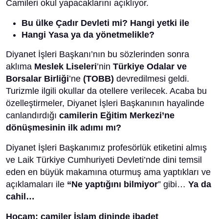
Camileri okul yapacaklarını açıklıyor.
Bu ülke Çadır Devleti mi? Hangi yetki ile
Hangi Yasa ya da yönetmelikle?
Diyanet İşleri Başkanı’nın bu sözlerinden sonra
aklıma
Meslek Liseleri
’nin
Türkiye Odalar ve
Borsalar Birliği
’ne
(TOBB)
devredilmesi geldi.
Turizmle ilgili okullar da otellere verilecek. Acaba bu
özelleştirmeler, Diyanet İşleri Başkanının hayalinde
canlandırdığı
camilerin Eğitim Merkezi’ne
dönüşmesinin ilk adımı mı?
Diyanet İşleri Başkanımız profesörlük etiketini almış
ve Laik Türkiye Cumhuriyeti Devleti’nde dini temsil
eden en büyük makamına oturmuş ama yaptıkları ve
açıklamaları ile
“Ne yaptığını bilmiyor
” gibi…
Ya da
cahil…
Hocam; camiler İslam dininde ibadet