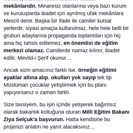
mekânlarıdır.
Minaresiz olanlarına veya bazı kurum
ve kuruluşlarda ibadet için ayrılmış ufak mekânlara
Mescit denir. Başka bir ifade ile camiler kutsal
yerlerdir, siyasi amaçla kullanılmaz, hele hele belli bir
grubun adaylarına propaganda toplantıları için hiç
ama hiç tahsis edilemez,
en önemlisi de eğitim
merkezi olamaz.
Camilerde namaz kılınır, ibadet
edilir, Mevlid-i Şerif okunur…
Ancak sizin amacınız farklı ise,
örneğin eğitimi
ayaklar altına alıp
,
okulları yok sayıp
tek tip
Müslüman çocuklar yetiştirmek için bu planı
yapıyorsanız o zaman farklı.
Size tavsiyem, bu işin içinde yetişerek bağımsız
olarak bakanlık koltuğuna oturan
Milli Eğitim Bakanı
Ziya Selçuk’a başvurun.
Hatta kendisine bu
projenizi anlatın ne yanıt alacaksınız…