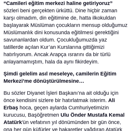
“Camileri eğitim merkezi haline getiriyoruz”
sözleri beni gerçekten ürküttü. Dine hiçbir zaman
karşı olmadım, din eğitimine de, hatta ilkokuldan
başlayarak Müslüman çocukların mensup olduğumuz
Müslümanlık dini konusunda eğitilmesi gerektiğini
savunanlardan oldum. Çocukluğumuzda yaz
tatillerde açılan Kur’an Kurslarına gittiğimizi
hatırlıyorum. Ancak Arapça ısrarını da bir türlü
anlayamamıştım, hala da aynı fikirdeyim.
Şimdi gelelim asıl meseleye, camilerin Eğitim
Merkezi’me dönüştürülmesine…
Bu sözler Diyanet İşleri Başkanı’na ait olduğu için
önce kendisini sizlere bir hatırlatmak isterim.
Ali
Erbaş
hoca, geçen aylarda Cumhuriyetimizin
kurucusu, Başöğretmen
Ulu Önder Mustafa Kemal
Atatürk
'ün vefatının yıl dönümünden bir gün önce,
ona her gün küfürler ve hakaretler yağdıran Atatürk