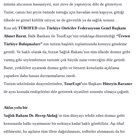
ürünün alıcısının hassasiyeti, size zirve de yaptırıyor, dibi de gösteriyor.
Turist, canını her şeyin önünde tuttuğu için havadan nem kapıyor, gittiği
ülkede ne görsel kirlilik istiyor, ne de güvenlik ya da sağlık sorunu…
Kısa adı
TÜROFED
olan
Türkiye Otelciler Federasyonu Genel Başkanı
Ahmet Barut
, Halk Bankası ile TourExpi’nin ortaklaşa düzenlediği
“Üreten
Türkiye Buluşmaları”
nın turizm başlıklı toplantısında konuyu gündeme
getirdi. Ve haklı olarak da, bizzat Sağlık Bakanı’nın tüm ülkede domuz gribi
varmış gibi söylemlerinin turizme çok büyük zarar vereceğini dile getirdi.
Barut, yetkilileri uyararak domuz gribi ve benzeri konularda açıklama
yaparken daha hassas davranmalarını istedi.
Turizm sektörünün duayenlerinden,
TourExpi’
nin Başkanı
Hüseyin Baraner
de aynı konuda endişelerini dile getirerek siyasileri sorumlu olmaya çağırdı.
Aklın yolu bir
Sağlık Bakanı Dr. Recep Akdağ
’ın tüm dünyayı tehdit eden domuz gribi
konusunda halkı uyarmasını bir noktaya kadar haklı görebiliriz. Aşı ithal
edilmesini, bu aşıların tüm illere dağıtılmasını, tedbirler alınmasını da bir