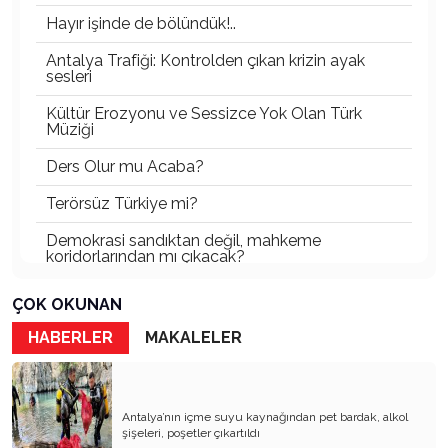
Hayır işinde de bölündük!..
Antalya Trafiği: Kontrolden çıkan krizin ayak
sesleri
Kültür Erozyonu ve Sessizce Yok Olan Türk
Müziği
Ders Olur mu Acaba?
Terörsüz Türkiye mi?
Demokrasi sandıktan değil, mahkeme
koridorlarından mı çıkacak?
Gazetecinin kaderi!..
ÇOK OKUNAN
Turizmde Herşey Dahil Sistemi tartışılmalı
HABERLER
MAKALELER
MB Başkanı ve Şimşek’e
Padişahın Vergi Deneyi!..
Antalya’nın içme suyu kaynağından pet bardak, alkol
şişeleri, poşetler çıkartıldı
Erdoğan ve Özel’e açık mektup!..