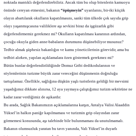
noktada mantıklı değerlendirebiliriz. Ancak tüm bu olup bitenlerin kamuoyu
önünde cereyan etmesini, bakanın
“öpüşmeyin”
uyarılarını, bir-iki küçük
olayın abartılarak okulların kapatılmasını, sanki tüm ülkede çok sayıda grip
olayı yaşanmışcasına valiliklere aşı sevkini biraz da işgüzarlık gibi
değerlendirmemiz gerekmez mi? Okulların kapatılması kararının ardından,
çocuğu okuyla giden anne-babaların durumunu düşünebiliyor musunuz?
Tedbir almak şüphesiz bakanlığın ve kamu yöneticilerinin görevidir, ama bu
tedbiri alırken, yapılan açıklamalara özen göstermek gerekmez mi?
Bütün bunlar değerlendirildiğinde Domuz Gribi dedikodularının ve
söylemlerinin turizme büyük zarar vereceğini düşünmenin doğruluğu
tartışılamaz. Özellikle, sağlığına düşkün yaşlı turistlerin geldiği bir mevsimi
yaşadığımız dikkate alınırsa, 12 aya yaymaya çalıştığımız turizm sektörüne ne
kadar zarar verdiğimiz de aşikardır.
Bu arada, Sağlık Bakanımızın açıklamalarına karşın, Antalya Valisi Alaaddin
Yüksel’in halkın paniğe kapılmaması ve turizmin grip olayından zarar
görmemesi konusunda, aşı talebinde bile bulunmaması da unutulmamalı.
Bakanın olumsuzluk yaratan bu tavrı yanında, Vali Yüksel’in duyarlı