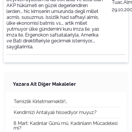
Tuac,Al
AKP hükümeti en güzel degerlendiren
29.10.20
lerden... hic kimsenin umurunda degil millet
acmis, susuzmus, issizlik had safhayi almis,
ülke ekonomisi batmis vs... artik millet
yutmuyor ülke gündemini kuru imza ile, yas
imza ile, Ergenokon safsatalariyla, Amerika
ve Bati direktifleriyle gecirmek istemiyor....
saygilarimla.
Yazara Ait Diğer Makaleler
Temizlik Kirletmemektir!..
Kendimizi Antalyalı hissediyor muyuz?
8 Mart: Kadınlar Günü mü, Kadınların Mücadelesi
mi?