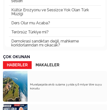
sesleri
Kültür Erozyonu ve Sessizce Yok Olan Türk
Müziği
Ders Olur mu Acaba?
Terörsüz Türkiye mi?
Demokrasi sandıktan değil, mahkeme
koridorlarından mı çıkacak?
Gazetecinin kaderi!..
ÇOK OKUNAN
Turizmde Herşey Dahil Sistemi tartışılmalı
HABERLER
MAKALELER
MB Başkanı ve Şimşek’e
Padişahın Vergi Deneyi!..
Muratpaşa’da akıllı sulama 3 yılda 5,6 milyar litre suyu
korudu
Erdoğan ve Özel’e açık mektup!..
Bahçeli siyasetin zirvesine oturdu!..
Artık yeter!.. Başka Antalya yok!..