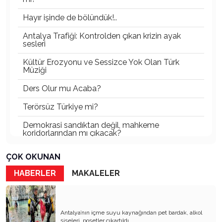
Hayır işinde de bölündük!..
Antalya Trafiği: Kontrolden çıkan krizin ayak
sesleri
Kültür Erozyonu ve Sessizce Yok Olan Türk
Müziği
Ders Olur mu Acaba?
Terörsüz Türkiye mi?
Demokrasi sandıktan değil, mahkeme
koridorlarından mı çıkacak?
Gazetecinin kaderi!..
ÇOK OKUNAN
Turizmde Herşey Dahil Sistemi tartışılmalı
HABERLER
MAKALELER
MB Başkanı ve Şimşek’e
Padişahın Vergi Deneyi!..
Antalya’nın içme suyu kaynağından pet bardak, alkol
şişeleri, poşetler çıkartıldı