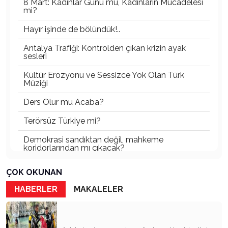
8 Mart: Kadınlar Günü mü, Kadınların Mücadelesi
mi?
Hayır işinde de bölündük!..
Antalya Trafiği: Kontrolden çıkan krizin ayak
sesleri
Kültür Erozyonu ve Sessizce Yok Olan Türk
Müziği
Ders Olur mu Acaba?
Terörsüz Türkiye mi?
Demokrasi sandıktan değil, mahkeme
koridorlarından mı çıkacak?
Gazetecinin kaderi!..
ÇOK OKUNAN
Turizmde Herşey Dahil Sistemi tartışılmalı
HABERLER
MAKALELER
MB Başkanı ve Şimşek’e
Padişahın Vergi Deneyi!..