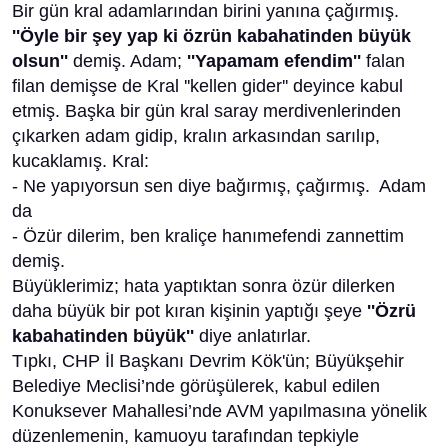
Bir gün kral adamlarından birini yanına çağırmış.
''Öyle bir şey yap ki özrün kabahatinden büyük
olsun''
demiş. Adam;
''Yapamam efendim''
falan
filan demişse de Kral ''kellen gider'' deyince kabul
etmiş. Başka bir gün kral saray merdivenlerinden
çıkarken adam gidip, kralın arkasından sarılıp,
kucaklamış. Kral:
- Ne yapıyorsun sen diye bağırmış, çağırmış. Adam
da
- Özür dilerim, ben kraliçe hanımefendi zannettim
demiş.
Büyüklerimiz; hata yaptıktan sonra özür dilerken
daha büyük bir pot kıran kişinin yaptığı şeye
''Özrü
kabahatinden büyük''
diye anlatırlar.
Tıpkı, CHP İl Başkanı Devrim Kök'ün; Büyükşehir
Belediye Meclisi’nde görüşülerek, kabul edilen
Konuksever Mahallesi’nde AVM yapılmasına yönelik
düzenlemenin, kamuoyu tarafından tepkiyle