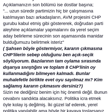
Açıklamanızın son bölümü ise dostlar başına;
"... uzun süredir partimizin hiç bir çalışmasına
katılmayan bazı arkadaşların, AVM projesini CHP
gurubu kabul etmiş gibi göstererek, doğrudan parti
aleyhine açıklamalar yapmalarını da yerel seçim
aday belirleme sürecinin son aşamasında manidar
bulduğumuzu belirtmek isteriz''
( Şahsen böyle göstermiyor, kararın çıkmasına
CHP'lilerin sebep olduğunu ben açık-seçik
söylüyorum. Bazılarının tam oylama sırasında
dışarıya sıvıştığını ve toplam 8 CHP'linin oy
kullanmadığını bilmeyen kalmadı. Bunlar
muhalefetle birlikte evet oyu sayılmaz mı? Kim
sağlamış kararın çıkmasını dersiniz?)
Sizin ne dediğiniz benim için hiç önemli değil. Bunun
cevabını sandıkta alacaksınız. Politika icra etmek
öyle kolay iş değilmiş. İki güzel laf ederek, yerel
politika yapılabilir ama böyle bir kayaya toslarsanız,