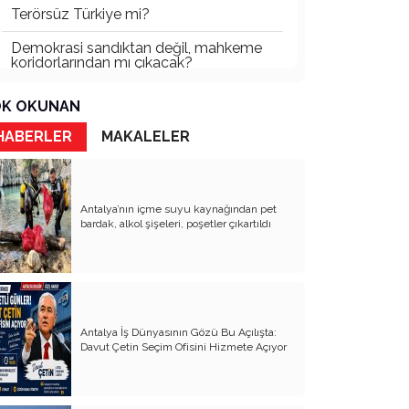
Terörsüz Türkiye mi?
Demokrasi sandıktan değil, mahkeme
koridorlarından mı çıkacak?
Gazetecinin kaderi!..
K OKUNAN
Turizmde Herşey Dahil Sistemi
HABERLER
MAKALELER
tartışılmalı
MB Başkanı ve Şimşek’e
Antalya’nın içme suyu kaynağından pet
Padişahın Vergi Deneyi!..
bardak, alkol şişeleri, poşetler çıkartıldı
Erdoğan ve Özel’e açık mektup!..
Bahçeli siyasetin zirvesine oturdu!..
Artık yeter!.. Başka Antalya yok!..
Antalya İş Dünyasının Gözü Bu Açılışta:
Milli Eğitim cemaatlere mi teslim
Davut Çetin Seçim Ofisini Hizmete Açıyor
ediliyor?
Liyakatın Gözyaşları!..