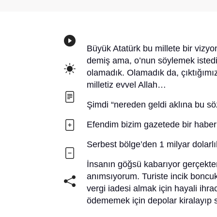
Büyük Atatürk bu millete bir vizy
demiş ama, o’nun söylemek isted
olamadık. Olamadık da, çıktığımız
milletiz evvel Allah…
Şimdi “nereden geldi aklına bu s
Efendim bizim gazetede bir habe
Serbest bölge’den 1 milyar dolarlık
İnsanın göğsü kabarıyor gerçekten
anımsıyorum. Turiste incik boncu
vergi iadesi almak için hayali ihr
ödememek için depolar kiralayıp s