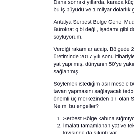
Daha sonraki yıllarda, karada küçük
bu iş büyüdü ve 1 milyar dolarlık g
Antalya Serbest Bölge Genel Müdür
Bürokrat gibi değil, işadamı gibi d
söylüyorum.
Verdiği rakamlar acaip. Bölgede 2
üretiminde 2017 yılı sonu itibari
yat yapılmış, dünyanın 50’ye yakın
sağlanmış…
Söylemek istediğim asıl mesele b
tavan yapmasını sağlayacak tedbi
önemli üç merkezinden biri olan S
Ne mi bu engeller?
Serbest Bölge kabına sığmıyo
İmalatı tamamlanan yat ve tekn
kıyısında da sıkıntı var.