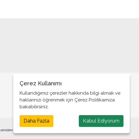
Erdoğan’ın adaylığı!..
Yeni model bir il başkanı
Halk gerçek vekilini istiyor
Askerler neden yok?
‘’Yeter; Söz Milletin’’
Basın Bayramı mı?
Özelleştirme Fiyaskosu!..
Kutsanmış siyasetçiler!..
Çerez Kullanımı
Tarafsız Basın!..
Kullandığımız çerezler hakkında bilgi almak ve
haklarınızı öğrenmek için Çerez Politikamıza
Herkes konut sahibi olacakmış!..
bakabilirsiniz.
Nasıl bir ülkede yaşıyoruz?
Daha Fazla
Kabul Ediyorum
Bu bir veda değil
 yeniden yayınlanması veya yeniden dağıtılması yasaktır.
Biz neyi tartışıyoruz?