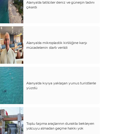
Alanya’da tatilciler deniz ve güneşin tadını
çıkardı
Atalay olayı; yargıyı yönetenlerin
darbesidir!..
CHP’de ne değişti?
Eğitim Sisteminde Sorunlar ve Çözüm
Önerileri
Alanya’da mikroplastik kirliliğine karşı
mücadelenin startı verildi
Cumhuriyet’in 100. Yılı ve AB İlişkileri
Şehitler üzerinden siyaset!..
Belediye Başkanı'na Neden Oy
Vermeliyim?
Alanya’da kıyıya yaklaşan yunus turistlerle
yüzdü
AKP'nin Mülteci Politikası ve
şehitlerimiz!..
Geleceğimize biz karar verelim!..
Kamacı’nın resti!.. İYİ Parti’nin kararı
Toplu taşıma araçlarının durakta bekleyen
Emine öğretmenim; Atatürk sizlere
yolcuyu almadan geçme hakkı yok
güvendi!..