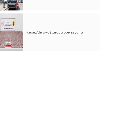
Açıkça söyleyin ‘’Cumhuriyete
karşısınız!’’
Doğayı kim koruyacak?
Kepez’de uyuşturucu operasyonu
CHP’de siyaset, başka tür siyasetçi!..
Cumhuriyetimizin 100 yılını böyle mi
kutlayacağız?
Fedakarlığı önce Cumhurbaşkanı
yapmalı!..
STK’lar ne iş yapar?
Kavga istemiyoruz!..
Çavuşoğlu ve Antalya vizyonu
Korkalım mı?
İYİ Parti’de temayül sancısı!..