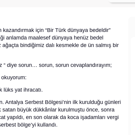
on kazandırmak için “Bir Türk dünyaya bedeldir”
iği anlamda maalesef dünyaya henüz bedel
 ağaçta bindiğimiz dalı kesmekle de ün salmış bir
öz “ diye sorun… sorun, sorun cevaplandırayım;
r okuyorum:
 lüks yat ihracatı.
. Antalya Serbest Bölgesi’nin ilk kurulduğu günleri
k satan büyük dükkânlar kurulmuştu önce, sonra
acat yapıldı, en son olarak da koca işadamları vergi
erbest bölge’yi kullandı.