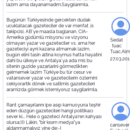
lazım ama dayanamadım.Saygılarımla.
Bugünün Türkiyesinde gercekten dudak
ucuklatacak gazeteciler de var menfat ,is
takipcisi, AB´ye maasla baglanan, CIA-
Amerika güdümlü misyonu ve vizyonu
Sedat
olmayan yazar ve gazeteciler vs. ama her
tuac
gazeteciyi ayni kazana atmamak lazim,
Tuac,Al
bugün elini tasin altina koymus hatta hayatini
27.03.20
dahi bu ülkeye ve Antalya´ya ada mis bu
sitenin guzide yazarlarini görmezlikten
gelmemek lazim Türkiye bu tür cesur ve
vatansever yazar ve gazetecilerin özlemini
cekiyorartik dönek ve satilmis gazetecileri
aramizda görmek istemiyoruz saygilarimla.
Rant çamaşırlarını ipe asıp kamuoyuna teşhir
eden düzgün gazetecileri hangi politikacı
sever ki... Hele o gazeteci Antalya'nın kahyası
olursa:))) Lâkin, "bir kısım medya"ya
cansever
aldanmamalıyız yine de:-)