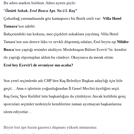
Bu adres ararken buldum. Adres aynen şöyle:
“
Öztürk Sokak. Erol Bozca Apt. No:13. Kaş”
Çukurbağ yarımadasında göz kamaştırıcı bir Butik oteli var:
Villa Hotel
Tamara
’nın sahibi.
Bahçesindeki nar kokusu, mor çiçekleri sokaklara yayılmış. Villa Hotel
Tamara’nın son derece lüks ve zevkli döşenmiş odaları, Erol beyin eşi
Nilüfer
Bozca
’nın yaptığı resimler süslüyor. Meslektaşım Bülent Ecevit’!in
kendisi
ile yaptığı röportajdan aldım bu cümleyi. Okuyunca da merak ettim:
Erol bey Ecevit’i de sevmiyor mu acaba?
Son yerel seçimlerde adı CHP’den Kaş Belediye Başkan adaylığı için bile
geçti… Ama o işlerinin yoğunluğundan İl Genel Meclisi üyeliğini seçti.
Kaş Genç Spor Kulübü’nün başkanlığını da yürütüyor. Ancak kulübün genç
sporcuları seçimler nedeniyle kendilerine zaman ayırmayan başkanlarına
sitem ediyorlar…
Böyle biri işte bizim gazeteci düşmanı yüksek mimarımız.