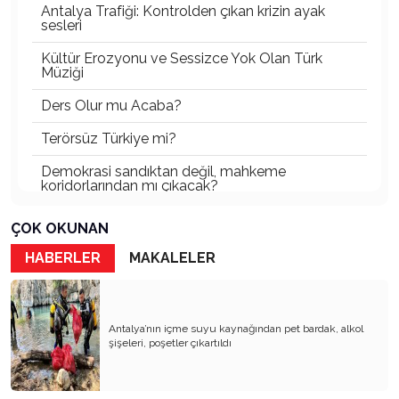
Antalya Trafiği: Kontrolden çıkan krizin ayak
sesleri
Kültür Erozyonu ve Sessizce Yok Olan Türk
Müziği
Ders Olur mu Acaba?
Terörsüz Türkiye mi?
Demokrasi sandıktan değil, mahkeme
koridorlarından mı çıkacak?
Gazetecinin kaderi!..
ÇOK OKUNAN
Turizmde Herşey Dahil Sistemi tartışılmalı
HABERLER
MAKALELER
MB Başkanı ve Şimşek’e
Padişahın Vergi Deneyi!..
Antalya’nın içme suyu kaynağından pet bardak, alkol
şişeleri, poşetler çıkartıldı
Erdoğan ve Özel’e açık mektup!..
Bahçeli siyasetin zirvesine oturdu!..