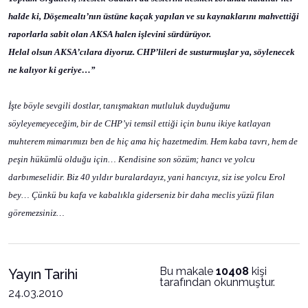
halde ki, Döşemealtı’nın üstüne kaçak yapılan ve su kaynaklarını mahvettiği
raporlarla sabit olan AKSA halen işlevini sürdürüyor.
Helal olsun AKSA’cılara diyoruz. CHP’lileri de susturmuşlar ya, söylenecek
ne kalıyor ki geriye…”
İşte böyle sevgili dostlar, tanışmaktan mutluluk duyduğumu
söyleyemeyeceğim, bir de CHP’yi temsil ettiği için bunu ikiye katlayan
muhterem mimarımızı ben de hiç ama hiç hazetmedim. Hem kaba tavrı, hem de
peşin hükümlü olduğu için… Kendisine son sözüm; hancı ve yolcu
darbımeselidir. Biz 40 yıldır buralardayız, yani hancıyız, siz ise yolcu Erol
bey… Çünkü bu kafa ve kabalıkla giderseniz bir daha meclis yüzü filan
göremezsiniz…
Bu makale
10408
kişi
Yayın Tarihi
tarafından okunmuştur.
24.03.2010