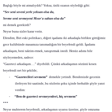
Başlığı böyle mi atmalıydık? Yoksa; ünlü ozanın söylediği gibi:
“Sev seni seveni yerle yeksan olsa da,
Sevme seni sevmeyeni Mısır'a sultan olsa da”
mi demek gerekirdi?
Neyse buna sizler karar verin.
Efendim; Biri eski politikacı, diğeri işadamı iki arkadaşla birlikte gittiğimiz
gece kulübünde masamıza tanımadığım bir beyefendi geldi. İşadamı
arkadaşım, beni taktim etmek, tanıştırmak istedi. Henüz adımı bile
söyleyemeden, sadece:
“Gazeteci arkadaşım….” diyebildi. Çünkü arkadaşımın sözünü kesen
beyefendi net bir şekilde;
-
“Gazetecileri sevmem”
demekle yetindi. Bendenizde gecenin
ilerleyen bir saatinde, bu sözlerin şoku içinde herhalde şöyle yanıt
verdim:
-
“Ben de gazeteci sevmeyenleri, hiç sevmem”
***
Neyse muhterem beyefendi, arkadaşımın uyarısı üzerine, şöyle omzuma