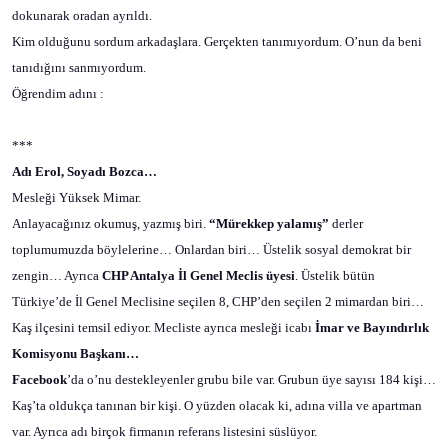
dokunarak oradan ayrıldı.
Kim olduğunu sordum arkadaşlara. Gerçekten tanımıyordum. O’nun da beni
tanıdığını sanmıyordum.
Öğrendim adını :
***
Adı Erol, Soyadı Bozca…
Mesleği Yüksek Mimar.
Anlayacağınız okumuş, yazmış biri.
“Mürekkep yalamış”
derler
toplumumuzda böylelerine… Onlardan biri… Üstelik sosyal demokrat bir
zengin… Ayrıca
CHP Antalya İl Genel Meclis üyesi
. Üstelik bütün
Türkiye’de İl Genel Meclisine seçilen 8, CHP’den seçilen 2 mimardan biri…
Kaş ilçesini temsil ediyor. Mecliste ayrıca mesleği icabı
İmar ve Bayındırlık
Komisyonu Başkanı…
Facebook
’da o’nu destekleyenler grubu bile var. Grubun üye sayısı 184 kişi…
Kaş’ta oldukça tanınan bir kişi. O yüzden olacak ki, adına villa ve apartman
var. Ayrıca adı birçok firmanın referans listesini süslüyor.