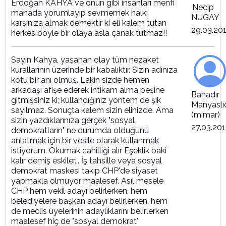
Erdoğan KAHYA ve onun gibi insanları menfi
Necip
manada yorumlayıp sevmemek halkı
NUGAY
karşınıza almak demektir ki eli kalem tutan
29.03.20
herkes böyle bir olaya asla çanak tutmaz!!
Sayın Kahya, yaşanan olay tüm nezaket
kurallarının üzerinde bir kabalıktır. Sizin adınıza
kötü bir anı olmuş. Lakin sizde hemen
arkadaşı afişe ederek intikam alma peşine
Bahadır
gitmişsiniz ki; kullandığınız yöntem de şık
Manyaslı
sayılmaz. Sonuçta kalem sizin elinizde. Ama
(mimar)
sizin yazdıklarınıza gerçek "sosyal
27.03.20
demokratların" ne durumda olduğunu
anlatmak için bir vesile olarak kullanmak
istiyorum. Okumak cahilliği alır Eşeklik baki
kalır demiş eskiler... İş tahsille veya sosyal
demokrat maskesi takıp CHP'de siyaset
yapmakla olmuyor maalesef. Asıl mesele
CHP hem vekil adayı belirlerken, hem
belediyelere başkan adayı belirlerken, hem
de meclis üyelerinin adaylıklarını belirlerken
maalesef hiç de "sosyal demokrat"