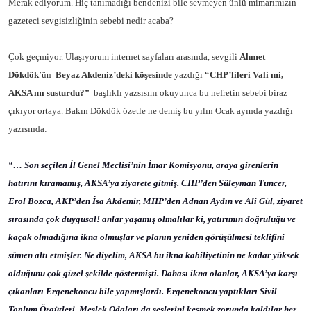
Merak ediyorum. Hiç tanımadığı bendenizi bile sevmeyen ünlü mimarımızın
gazeteci sevgisizliğinin sebebi nedir acaba?
Çok geçmiyor. Ulaşıyorum internet sayfaları arasında, sevgili
Ahmet
Dökdök
’ün
Beyaz Akdeniz’deki köşesinde
yazdığı
“CHP’lileri Vali mi,
AKSA mı susturdu?”
başlıklı yazsısını okuyunca bu nefretin sebebi biraz
çıkıyor ortaya. Bakın Dökdök özetle ne demiş bu yılın Ocak ayında yazdığı
yazısında:
“… Son seçilen İl Genel Meclisi’nin İmar Komisyonu, araya girenlerin
hatırını kıramamış, AKSA’ya ziyarete gitmiş. CHP’den Süleyman Tuncer,
Erol Bozca, AKP’den İsa Akdemir, MHP’den Adnan Aydın ve Ali Gül, ziyaret
sırasında çok duygusal! anlar yaşamış olmalılar ki, yatırımın doğruluğu ve
kaçak olmadığına ikna olmuşlar ve planın yeniden görüşülmesi teklifini
sümen altı etmişler. Ne diyelim, AKSA bu ikna kabiliyetinin ne kadar yüksek
olduğunu çok güzel şekilde göstermişti. Dahası ikna olanlar, AKSA’ya karşı
çıkanları Ergenekoncu bile yapmışlardı. Ergenekoncu yaptıkları Sivil
Toplum Örgütleri, Meslek Odaları da seslerini kesmek zorunda kaldılar her