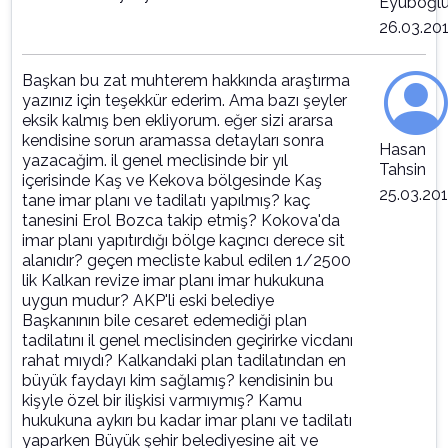
Eyüboğl
26.03.20
Başkan bu zat muhterem hakkında araştırma
yazınız için teşekkür ederim. Ama bazı şeyler
eksik kalmış ben ekliyorum. eğer sizi ararsa
kendisine sorun aramassa detayları sonra
Hasan
yazacağim. il genel meclisinde bir yıl
Tahsin
içerisinde Kaş ve Kekova bölgesinde Kaş
25.03.20
tane imar planı ve tadilatı yapılmış? kaç
tanesini Erol Bozca takip etmiş? Kokova'da
imar planı yapıtırdığı bölge kaçıncı derece sit
alanıdır? geçen mecliste kabul edilen 1/2500
lik Kalkan revize imar planı imar hukukuna
uygun mudur? AKP'li eski belediye
Başkanının bile cesaret edemediği plan
tadilatını il genel meclisinden geçirirke vicdanı
rahat mıydı? Kalkandaki plan tadilatından en
büyük faydayı kim sağlamış? kendisinin bu
kişyle özel bir ilişkisi varmıymış? Kamu
hukukuna aykırı bu kadar imar planı ve tadilatı
yaparken Büyük şehir belediyesine ait ve