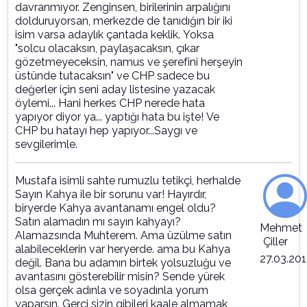
davranmıyor. Zenginsen, birilerinin arpalığını
dolduruyorsan, merkezde de tanıdığın bir iki
isim varsa adaylık çantada keklik. Yoksa
"solcu olacaksın, paylaşacaksın, çıkar
gözetmeyeceksin, namus ve şerefini herşeyin
üstünde tutacaksın" ve CHP sadece bu
değerler için seni aday listesine yazacak
öylemi... Hani herkes CHP nerede hata
yapıyor diyor ya... yaptığı hata bu işte! Ve
CHP bu hatayı hep yapıyor...Saygı ve
sevgilerimle.
Mustafa isimli sahte rumuzlu tetikçi, herhalde
Sayın Kahya ile bir sorunu var! Hayırdır,
biryerde Kahya avantanamı engel oldu?
Satın alamadın mı sayın kahyayı?
Mehmet
Alamazsında Muhterem. Ama üzülme satın
Çiller
alabileceklerin var heryerde. ama bu Kahya
27.03.20
değil. Bana bu adamın birtek yolsuzluğu ve
avantasını gösterebilir misin? Sende yürek
olsa gerçek adınla ve soyadınla yorum
yaparsın. Gerçi sizin gibileri kaale almamak