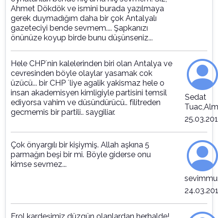
Ahmet Dökdök ve ismini burada yazılmaya
gerek duymadığım daha bir çok Antalyalı
gazeteciyi bende sevmem.... Şapkanızı
önünüze koyup birde bunu düşünseniz...
Hele CHP´nin kalelerinden biri olan Antalya ve
cevresinden böyle olaylar yasamak cok
üzücü... bir CHP ´liye agalik yakismaz hele o
insan akademisyen kimligiyle partisini temsil
Sedat
ediyorsa vahim ve düsündürücü.. filitreden
Tuac,Al
gecmemis bir partili.. saygiliar.
25.03.20
Çok önyargılı bir kişiymiş. Allah aşkına 5
parmağın beşi bir mi. Böyle giderse onu
kimse sevmez...
sevimmu
24.03.20
Erol kardeşimiz düzgün olanlardan herhalde!