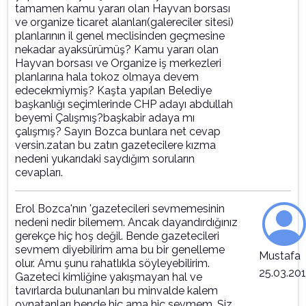
tamamen kamu yararı olan Hayvan borsası
ve organize ticaret alanları(galereciler sitesi)
planlarının il genel meclisinden geçmesine
nekadar ayaksürümüş? Kamu yararı olan
Hayvan borsası ve Organize iş merkezleri
planlarına hala tokoz olmaya devem
edecekmiymiş? Kaşta yapılan Belediye
başkanlığı seçimlerinde CHP adayı abdullah
beyemi Çalışmış?başkabir adaya mı
çalışmış? Sayın Bozca bunlara net cevap
versin.zatan bu zatın gazetecilere kızma
nedeni yukarıdaki saydığım soruların
cevapları.
Erol Bozca'nın 'gazetecileri sevmemesinin
nedeni nedir bilemem. Ancak dayandırdığınız
gerekçe hiç hoş değil. Bende gazetecileri
sevmem diyebilirim ama bu bir genelleme
Mustafa
olur. Amu şunu rahatlıkla söyleyebilirim.
25.03.20
Gazeteci kimliğine yakışmayan hal ve
tavırlarda bulunanları bu minvalde kalem
oynatanları bende hiç ama hiç sevmem. Siz,