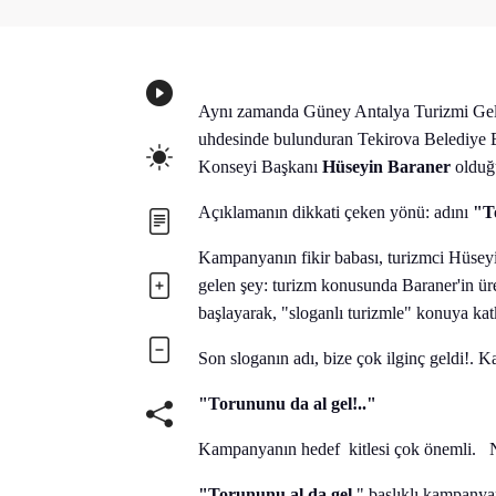
Aynı zamanda Güney Antalya Turizmi Gelişt
uhdesinde bulunduran Tekirova Belediye
Konseyi Başkanı
Hüseyin Baraner
olduğu
Açıklamanın dikkati çeken yönü: adını
"T
Kampanyanın fikir babası, turizmci Hüsey
gelen şey: turizm konusunda Baraner'in üre
başlayarak, "sloganlı turizmle" konuya katk
Son sloganın adı, bize çok ilginç geldi!.
"Torununu da al gel!.."
Kampanyanın hedef kitlesi çok önemli. Ne
"Torununu al da gel
" başlıklı kampanya