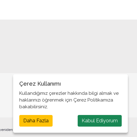
Erdoğan’ın adaylığı!..
Yeni model bir il başkanı
Halk gerçek vekilini istiyor
Askerler neden yok?
‘’Yeter; Söz Milletin’’
Basın Bayramı mı?
Özelleştirme Fiyaskosu!..
Kutsanmış siyasetçiler!..
Çerez Kullanımı
Tarafsız Basın!..
Kullandığımız çerezler hakkında bilgi almak ve
haklarınızı öğrenmek için Çerez Politikamıza
Herkes konut sahibi olacakmış!..
bakabilirsiniz.
Nasıl bir ülkede yaşıyoruz?
Daha Fazla
Kabul Ediyorum
Bu bir veda değil
 yeniden yayınlanması veya yeniden dağıtılması yasaktır.
Biz neyi tartışıyoruz?