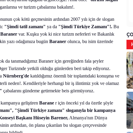
anlarına ve turizm çabalarına bakalım!.
nunun çok kötü geçmesinin ardından 2007 yılı için de slogan
dı:
"Şimdi tatil zamanı"
ya da
"Şimdi Türkiye Zamanı"!.
Bu
 Baraner
var. Kuşku yok ki nice turizm neferleri ve Bakanlık
ÇO
 lakin yazı odağımıza bugün
Baraner
olunca, bu isim üzerinde
çok da tanımadığımız Baraner için gereğinden fala şeyler
Öger Turizmde yetkili olduğu günlerden beri takip ediyoruz.
da
Nürnberg'de
katıldığımız önemli bir toplantıdaki konuşma ve
terli neden!. Kendileriyle herhangi bir iş ilintimiz yok ve olamaz
n"
çabalarını gündeme getirmekte beis görmüyoruz.
ı kampanya geliştiren
Barane
r için önceki yıl da özetle şöyle
amanı", "Şimdi Türkiye zamanı" sloganıyla bir kampanya
 Konseyi Başkanı Hüseyin Barener,
Almanya'nın Dünya
inin ardından, ön plana çıkarılan bu slogan çerçevesinde
ını bildirdi.