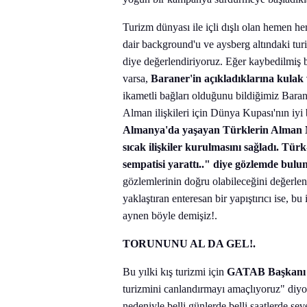
Turizm dünyası ile içli dışlı olan hemen he
dair background'u ve aysberg altındaki turi
diye değerlendiriyoruz. Eğer kaybedilmiş 
varsa,
Baraner'in açıkladıklarına kulak
ikametli bağları olduğunu bildiğimiz Barane
Alman ilişkileri için Dünya Kupası'nın iyi 
Almanya'da yaşayan Türklerin Alman Mil
sıcak ilişkiler kurulmasını sağladı. T
sempatisi yarattı.." diye gözlemde bulu
gözlemlerinin doğru olabileceğini değerlend
yaklaştıran enteresan bir yapıştırıcı ise, 
aynen böyle demişiz!.
TORUNUNU AL DA GEL!.
Bu yılki kış turizmi için
GATAB Başkanı 
turizmini canlandırmayı amaçlıyoruz" diyo
nedeniyle belli günlerde belli saatlerde se