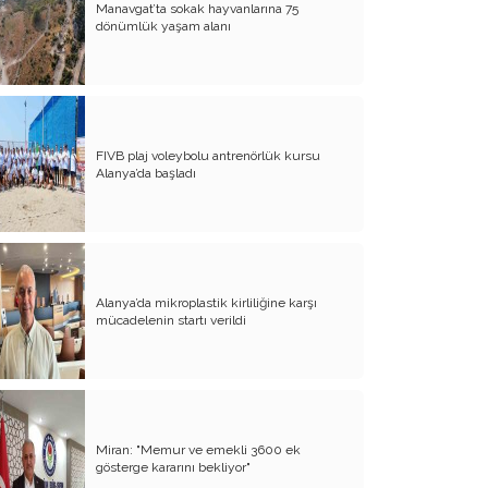
Manavgat’ta sokak hayvanlarına 75
dönümlük yaşam alanı
Atalay olayı; yargıyı yönetenlerin
darbesidir!..
CHP’de ne değişti?
Eğitim Sisteminde Sorunlar ve Çözüm
Önerileri
FIVB plaj voleybolu antrenörlük kursu
Alanya’da başladı
Cumhuriyet’in 100. Yılı ve AB İlişkileri
Şehitler üzerinden siyaset!..
Belediye Başkanı'na Neden Oy
Vermeliyim?
Alanya’da mikroplastik kirliliğine karşı
mücadelenin startı verildi
AKP'nin Mülteci Politikası ve
şehitlerimiz!..
Geleceğimize biz karar verelim!..
Kamacı’nın resti!.. İYİ Parti’nin kararı
Miran: "Memur ve emekli 3600 ek
Emine öğretmenim; Atatürk sizlere
gösterge kararını bekliyor"
güvendi!..