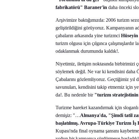
fabrikatörü" Baraner'in
daha önceki slog
Arşivimize baktığımızda: 2006 turizm sezo
geliştirildiğini görüyoruz. Kampanyanın a
çabaların arkasında yine turizmci
Hüseyin
turizm olgusu için çılgınca çalışmışlardır
odaklanmak durumunda kaldık!.
Niyetimiz, iletişim noktasında birbirimizi 
söylemek değil. Ne var ki kendisini daha 
Çabalarını gözlemliyoruz. Geçtiğimiz yıl 
savunuları, kendisini takip etmemiz için ye
da!. Bu nedenle bir
"turizm stratejistini
Turizme hareket kazandırmak için sloganl
demişiz: "…
Almanya'da, "Şimdi tatil z
başlatılmış. Avrupa-Türkiye Turizm İş
Kupası'nda final oynama şansını kaybetmes
yoğun bir kampanya sürdürmeye başladıklar