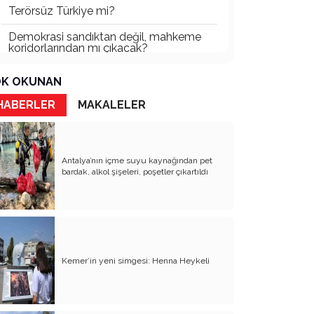
Terörsüz Türkiye mi?
Demokrasi sandıktan değil, mahkeme
koridorlarından mı çıkacak?
Gazetecinin kaderi!..
K OKUNAN
Turizmde Herşey Dahil Sistemi
HABERLER
MAKALELER
tartışılmalı
MB Başkanı ve Şimşek’e
Antalya’nın içme suyu kaynağından pet
Padişahın Vergi Deneyi!..
bardak, alkol şişeleri, poşetler çıkartıldı
Erdoğan ve Özel’e açık mektup!..
Bahçeli siyasetin zirvesine oturdu!..
Artık yeter!.. Başka Antalya yok!..
Kemer’in yeni simgesi: Henna Heykeli
Milli Eğitim cemaatlere mi teslim
ediliyor?
Liyakatın Gözyaşları!..