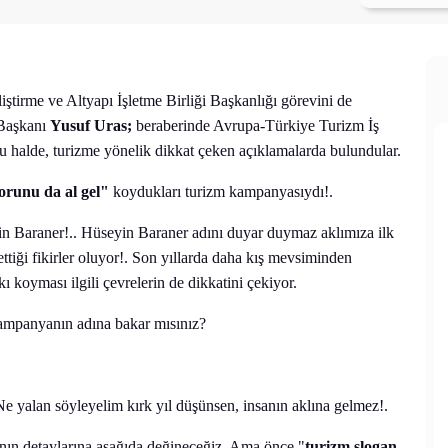
irme ve Altyapı İşletme Birliği Başkanlığı görevini de
 Başkanı
Yusuf Uras;
beraberinde Avrupa-Türkiye Turizm İş
 halde, turizme yönelik dikkat çeken açıklamalarda bulundular.
orunu da al gel"
koydukları turizm kampanyasıydı!.
in Baraner!.. Hüseyin Baraner adını duyar duymaz aklımıza ilk
ttiği fikirler oluyor!. Son yıllarda daha kış mevsiminden
ı koyması ilgili çevrelerin de dikkatini çekiyor.
 Kampanyanın adına bakar mısınız?
 yalan söyleyelim kırk yıl düşünsen, insanın aklına gelmez!.
nın detaylarına aşağıda değineceğiz. Ama önce "
turizm slogan