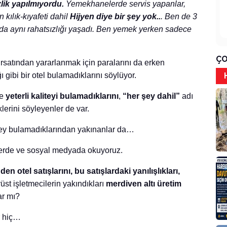
lik yapılmıyordu.
Yemekhanelerde servis yapanlar,
 kılık-kıyafeti dahil
Hijyen diye bir şey yok..
. Ben de 3
da aynı rahatsızlığı yaşadı. Ben yemek yerken sadece
ÇO
ırsatından yararlanmak için paralarını da erken
ğı gibi bir otel bulamadıklarını söylüyor.
e
yeterli kaliteyi bulamadıklarını
,
“her şey dahil”
adı
klerini söyleyenler de var.
 şey bulamadıklarından yakınanlar da…
lerde ve sosyal medyada okuyoruz.
n otel satışlarını, bu satışlardaki yanılışlıkları,
üst işletmecilerin yakındıkları
merdiven altı üretim
ar mı?
r hiç…