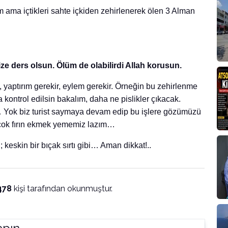
m ama içtikleri sahte içkiden zehirlenerek ölen 3 Alman
bize ders olsun. Ölüm de olabilirdi Allah korusun.
iş, yaptırım gerekir, eylem gerekir. Örneğin bu zehirlenme
 kontrol edilsin bakalım, daha ne pislikler çıkacak.
 Yok biz turist saymaya devam edip bu işlere gözümüzü
a çok fırın ekmek yememiz lazım…
; keskin bir bıçak sırtı gibi… Aman dikkat!..
478
kişi tarafından okunmuştur.