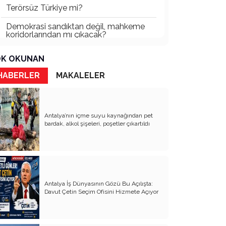
Terörsüz Türkiye mi?
Demokrasi sandıktan değil, mahkeme
koridorlarından mı çıkacak?
Gazetecinin kaderi!..
K OKUNAN
Turizmde Herşey Dahil Sistemi
HABERLER
MAKALELER
tartışılmalı
MB Başkanı ve Şimşek’e
Antalya’nın içme suyu kaynağından pet
Padişahın Vergi Deneyi!..
bardak, alkol şişeleri, poşetler çıkartıldı
Erdoğan ve Özel’e açık mektup!..
Bahçeli siyasetin zirvesine oturdu!..
Artık yeter!.. Başka Antalya yok!..
Antalya İş Dünyasının Gözü Bu Açılışta:
Milli Eğitim cemaatlere mi teslim
Davut Çetin Seçim Ofisini Hizmete Açıyor
ediliyor?
Liyakatın Gözyaşları!..