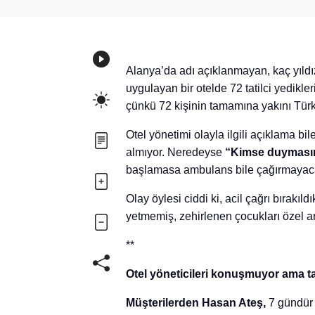
Alanya’da adı açıklanmayan, kaç yıld
uygulayan bir otelde 72 tatilci yedikler
çünkü 72 kişinin tamamına yakını Tü
Otel yönetimi olayla ilgili açıklama b
almıyor. Neredeyse
“Kimse duyması
başlamasa ambulans bile çağırmayac
Olay öylesi ciddi ki, acil çağrı bırak
yetmemiş, zehirlenen çocukları özel ar
**
Otel yöneticileri konuşmuyor ama ta
Müşterilerden Hasan Ateş,
7 gündür o