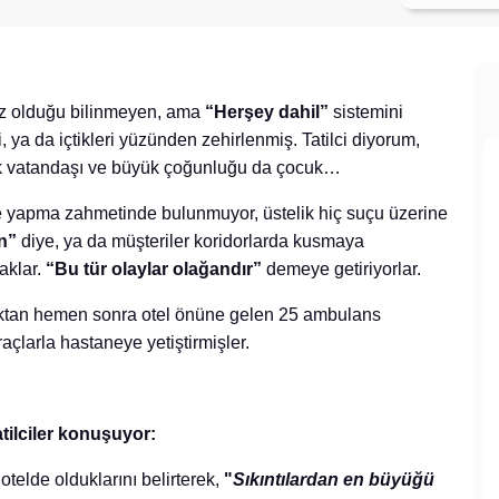
ız olduğu bilinmeyen, ama
“Herşey dahil”
sistemini
i, ya da içtikleri yüzünden zehirlenmiş. Tatilci diyorum,
rk vatandaşı ve büyük çoğunluğu da çocuk…
ile yapma zahmetinde bulunmuyor, üstelik hiç suçu üzerine
n”
diye, ya da müşteriler koridorlarda kusmaya
aklar.
“Bu tür olaylar olağandır”
demeye getiriyorlar.
ıldıktan hemen sonra otel önüne gelen 25 ambulans
açlarla hastaneye yetiştirmişler.
tilciler konuşuyor:
telde olduklarını belirterek,
"
Sıkıntılardan en büyüğü