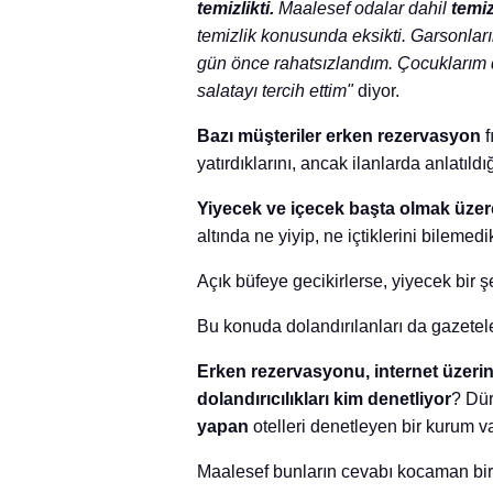
temizlikti.
Maalesef odalar dahil
temiz
temizlik konusunda eksikti. Garsonların
gün önce rahatsızlandım. Çocuklarım 
salatayı tercih ettim"
diyor.
Bazı müşteriler erken rezervasyon
f
yatırdıklarını, ancak ilanlarda anlatıldı
Yiyecek ve içecek başta olmak üzer
altında ne yiyip, ne içtiklerini bilemedi
Açık büfeye gecikirlerse, yiyecek bir
Bu konuda dolandırılanları da gazete
Erken rezervasyonu, internet üzerinde
dolandırıcılıkları kim denetliyor
? Dür
yapan
otelleri denetleyen bir kurum v
Maalesef bunların cevabı kocaman bi