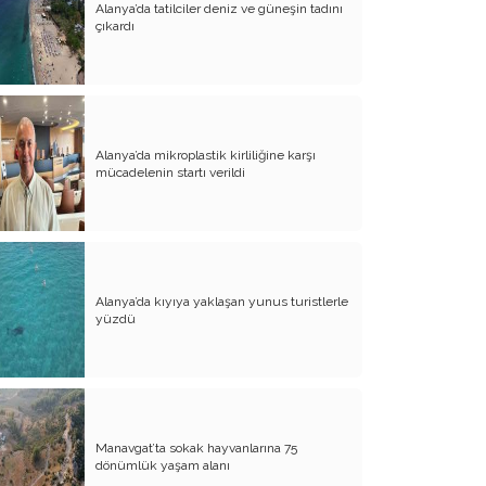
Alanya’da tatilciler deniz ve güneşin tadını
çıkardı
Atalay olayı; yargıyı yönetenlerin
darbesidir!..
CHP’de ne değişti?
Eğitim Sisteminde Sorunlar ve Çözüm
Önerileri
Alanya’da mikroplastik kirliliğine karşı
mücadelenin startı verildi
Cumhuriyet’in 100. Yılı ve AB İlişkileri
Şehitler üzerinden siyaset!..
Belediye Başkanı'na Neden Oy
Vermeliyim?
Alanya’da kıyıya yaklaşan yunus turistlerle
yüzdü
AKP'nin Mülteci Politikası ve
şehitlerimiz!..
Geleceğimize biz karar verelim!..
Kamacı’nın resti!.. İYİ Parti’nin kararı
Manavgat’ta sokak hayvanlarına 75
Emine öğretmenim; Atatürk sizlere
dönümlük yaşam alanı
güvendi!..