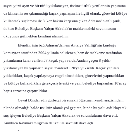
sayısı yüzü aşan ve bir türlü yıkılamayan, üstüne üstlük yenilerinin yapımına
da kimsenin ses çıkarmadığı kaçak yapılaşma ile ilgili olarak, görevini kötüye
kullanmak suçlaması ile 3. kez hakim karşısına çıkan Adrasan'ın anlı-şanlı,
doktor Belediye Başkanı Yalçın Akkulak'ın mahkemedeki savunmasını
okuyunca gülmekten kendimi alamadım.
Efendim işin özü Adrasan'da hem Antalya Valiliği'nin kurduğu
komisyton tarafından 2004 yılında belirlenen, hem de mahkeme tarafından
yıkımlarına karar verilen 57 kaçak yapı vardı. Aradan geçen 8 yıldır
yıkılamayan bu yapıların sayısı maalesef 120'ye yükseldi. Kaçak yapıları
yıkladıkları, kaçak yapılaşmaya engel olmadıkları, görevlerini yapmadıkları
ve kötüye kullandıkları gerekçesiyle eski ve yeni belediye başkanları 10'ar ay
hapis cezasına çarptırıldılar.
Cevat Dündar adlı gurbetçi bir emekli öğretmen kendi arazisinden,
planda olmadığı halde usulsüz olarak yol geçiren, bir de bu yolu asfaltlayarak
suç işleyen Belediye Başkanı Yalçın Akkulak ve sorumlularını dava etti.
Kumluca Kaymakamlığı'nın da izni ile savcılık dava açtı.