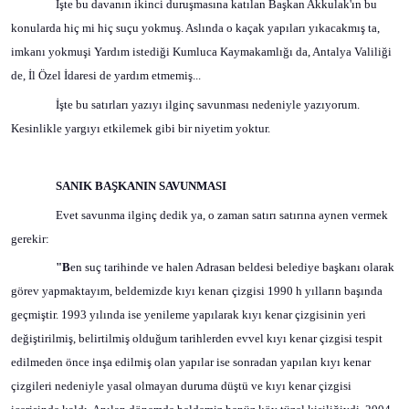
İşte bu davanın ikinci duruşmasına katılan Başkan Akkulak'ın bu
konularda hiç mi hiç suçu yokmuş. Aslında o kaçak yapıları yıkacakmış ta,
imkanı yokmuşi Yardım istediği Kumluca Kaymakamlığı da, Antalya Valiliği
de, İl Özel İdaresi de yardım etmemiş...
İşte bu satırları yazıyı ilginç savunması nedeniyle yazıyorum.
Kesinlikle yargıyı etkilemek gibi bir niyetim yoktur.
SANIK BAŞKANIN SAVUNMASI
Evet savunma ilginç dedik ya, o zaman satırı satırına aynen vermek
gerekir:
"B
en suç tarihinde ve halen Adrasan beldesi belediye başkanı olarak
görev yapmaktayım, beldemizde kıyı kenarı çizgisi 1990 h yılların başında
geçmiştir. 1993 yılında ise yenileme yapılarak kıyı kenar çizgisinin yeri
değiştirilmiş, belirtilmiş olduğum tarihlerden evvel kıyı kenar çizgisi tespit
edilmeden önce inşa edilmiş olan yapılar ise sonradan yapılan kıyı kenar
çizgileri nedeniyle yasal olmayan duruma düştü ve kıyı kenar çizgisi