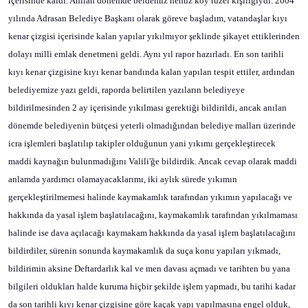
içerisinde kaldı. Anılan dönemde beldemiz henüz köy tüzel kişiliğiydi. 2004
yılında Adrasan Belediye Başkanı olarak göreve başladım, vatandaşlar kıyı
kenar çizgisi içerisinde kalan yapılar yıkılmıyor şeklinde şikayet ettiklerinden
dolayı milli emlak denetmeni geldi. Aynı yıl rapor hazırladı. En son tarihli
kıyı kenar çizgisine kıyı kenar bandında kalan yapılan tespit ettiler, ardından
belediyemize yazı geldi, raporda belirtilen yazıların belediyeye
bildirilmesinden 2 ay içerisinde yıkılması gerektiği bildirildi, ancak anılan
dönemde belediyenin bütçesi yeterli olmadığından belediye malları üzerinde
icra işlemleri başlatılıp takipler olduğunun yani yıkımı gerçekleştirecek
maddi kaynağın bulunmadığını Valili'ğe bildirdik. Ancak cevap olarak maddi
anlamda yardımcı olamayacaklarımı, iki aylık sürede yıkımın
gerçekleştirilmemesi halinde kaymakamlık tarafından yıkımın yapılacağı ve
hakkında da yasal işlem başlatılacağını, kaymakamlık tarafından yıkılmaması
halinde ise dava açılacağı kaymakam hakkında da yasal işlem başlatılacağını
bildirdiler, sürenin sonunda kaymakamlık da suça konu yapıları yıkmadı,
bildirimin aksine Deftardarlık kal ve men davası açmadı ve tarihten bu yana
bilgileri oldukları halde kuruma hiçbir şekilde işlem yapmadı, bu tarihi kadar
da son tarihli kıyı kenar çizgisine göre kaçak yapı yapılmasına engel olduk,