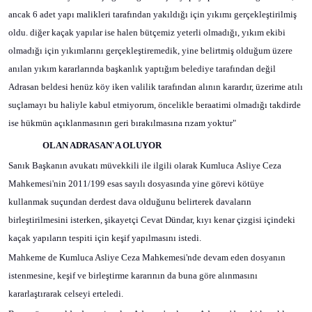
ancak 6 adet yapı malikleri tarafından yakıldığı için yıkımı gerçekleştirilmiş
oldu. diğer kaçak yapılar ise halen bütçemiz yeterli olmadığı, yıkım ekibi
olmadığı için yıkımlarını gerçekleştiremedik, yine belirtmiş olduğum üzere
anılan yıkım kararlarında başkanlık yaptığım belediye tarafından değil
Adrasan beldesi henüz köy iken valilik tarafından alının karardır, üzerime atılı
suçlamayı bu haliyle kabul etmiyorum, öncelikle beraatimi olmadığı takdirde
ise hükmün açıklanmasının geri bırakılmasına rızam yoktur"
OLAN ADRASAN'A OLUYOR
Sanık Başkanın avukatı müvekkili ile ilgili olarak Kumluca
Asliye Ceza
Mahkemesi'nin 2011/199 esas sayılı dosyasında yine görevi kötüye
kullanmak suçundan derdest dava olduğunu belirterek davaların
birleştirilmesini isterken, şikayetçi Cevat Dündar, kıyı kenar çizgisi içindeki
kaçak yapıların tespiti için keşif yapılmasını istedi.
Mahkeme de Kumluca Asliye Ceza Mahkemesi'nde devam eden dosyanın
istenmesine, keşif ve birleştirme kararının da buna göre alınmasını
kararlaştırarak celseyi erteledi.