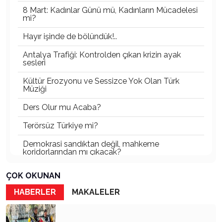
8 Mart: Kadınlar Günü mü, Kadınların Mücadelesi
mi?
Hayır işinde de bölündük!..
Antalya Trafiği: Kontrolden çıkan krizin ayak
sesleri
Kültür Erozyonu ve Sessizce Yok Olan Türk
Müziği
Ders Olur mu Acaba?
Terörsüz Türkiye mi?
Demokrasi sandıktan değil, mahkeme
koridorlarından mı çıkacak?
Gazetecinin kaderi!..
ÇOK OKUNAN
Turizmde Herşey Dahil Sistemi tartışılmalı
HABERLER
MAKALELER
MB Başkanı ve Şimşek’e