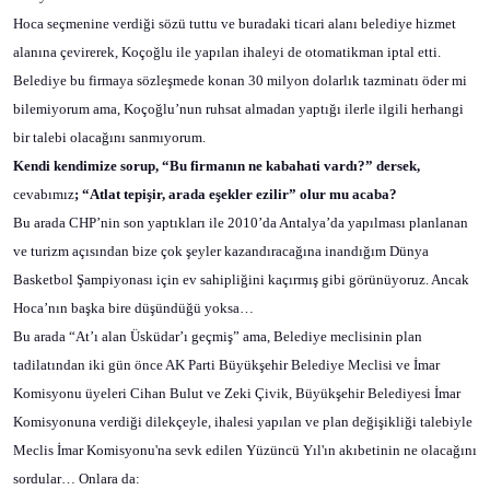
Hoca seçmenine verdiği sözü tuttu ve buradaki ticari alanı belediye hizmet
alanına çevirerek, Koçoğlu ile yapılan ihaleyi de otomatikman iptal etti.
Belediye bu firmaya sözleşmede konan 30 milyon dolarlık tazminatı öder mi
bilemiyorum ama, Koçoğlu’nun ruhsat almadan yaptığı ilerle ilgili herhangi
bir talebi olacağını sanmıyorum.
Kendi kendimize sorup, “Bu firmanın ne kabahati vardı?” dersek,
cevabımız
; “Atlat tepişir, arada eşekler ezilir” olur mu acaba?
Bu arada CHP’nin son yaptıkları ile 2010’da Antalya’da yapılması planlanan
ve turizm açısından bize çok şeyler kazandıracağına inandığım Dünya
Basketbol Şampiyonası için ev sahipliğini kaçırmış gibi görünüyoruz. Ancak
Hoca’nın başka bire düşündüğü yoksa…
Bu arada “At’ı alan Üsküdar’ı geçmiş” ama, Belediye meclisinin plan
tadilatından iki gün önce AK Parti Büyükşehir Belediye Meclisi ve İmar
Komisyonu üyeleri Cihan Bulut ve Zeki Çivik, Büyükşehir Belediyesi İmar
Komisyonuna verdiği dilekçeyle, ihalesi yapılan ve plan değişikliği talebiyle
Meclis İmar Komisyonu'na sevk edilen Yüzüncü Yıl'ın akıbetinin ne olacağını
sordular… Onlara da: