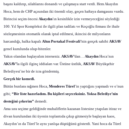
başını kaldırıp, silahlarını donandı ve çalışmaya start verdi. Hem Akaydın
Hoca, hem de CHP açısından iki önemli olay, geçen haftaya damgasını vurdu.
Birincisi seçim öncesi
Akaydın
’ın kesinlikle izin vermeyeceğini söylediği
100. Yıl Spor Kompleksi ile ilgili plan tadilatı ve Koçoğlu firması ile ihale
sözleşmesinin otomatik olarak iptal edilmesi, ikincisi de milyonların
harcandığı, halka kapalı
Altın Portakal Festivali’
nin
gerçek sahibi
AKSAV
genel kurulunda olup-bitenler.
Yakın olandan başlayalım isterseniz.
AKSAV’
dan…
Akaydın
Hoca’nın
AKSAV’
la ilgili ilginç iddiaları var. Üstüne üstlük,
AKSAV
Büyükşehir
Belediyesi’ne bir de icra göndermiş.
Gerçek bir komedi.
Bütün bunlara rağmen Hoca,
Menderes Türel
’in yaptığını yapmadı ve o’nun
gibi;
“Bir liste hazırladım. Bu kişileri seçeceksiniz. Yoksa Belediye’nin
desteğini çekerim”
demedi.
Ama sıra seçime geldiğinde muhaliflerin kazanan listesine ytapılan itiraz ve
divan kurulundan iki üyenin toplantıda çıkıp gitmesiyle başlayan kaos,
Akaydın’ın da Türel’le aynı yanlışa düştüğünü gösterdi. Yani hoca da Türel