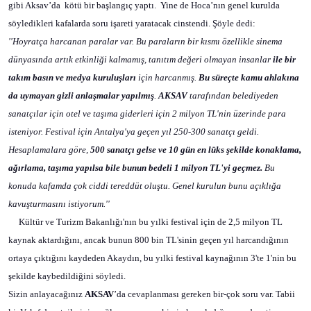
gibi Aksav’da
kötü bir başlangıç yaptı.
Yine de Hoca’nın genel kurulda
söyledikleri kafalarda soru işareti yaratacak cinstendi. Şöyle dedi:
''Hoyratça harcanan paralar var. Bu paraların bir kısmı özellikle sinema
dünyasında artık etkinliği kalmamış, tanıtım değeri olmayan insanlar
ile bir
takım basın ve medya kuruluşları
için harcanmış.
Bu süreçte kamu ahlakına
da uymayan gizli anlaşmalar yapılmış
.
AKSAV
tarafından belediyeden
sanatçılar için otel ve taşıma giderleri için 2 milyon TL'nin üzerinde para
isteniyor. Festival için Antalya'ya geçen yıl 250-300 sanatçı geldi.
Hesaplamalara göre,
500 sanatçı gelse ve 10 gün en lüks şekilde konaklama,
ağırlama, taşıma yapılsa bile bunun bedeli 1 milyon TL'yi geçmez.
Bu
konuda kafamda çok ciddi tereddüt oluştu. Genel kurulun bunu açıklığa
kavuşturmasını istiyorum.''
Kültür ve Turizm Bakanlığı'nın bu yılki festival için de 2,5 milyon TL
kaynak aktardığını, ancak bunun 800 bin TL'sinin geçen yıl harcandığının
ortaya çıktığını kaydeden Akaydın, bu yılki festival kaynağının 3'te 1'nin bu
şekilde kaybedildiğini söyledi.
Sizin anlayacağınız
AKSAV
’da cevaplanması gereken bir-çok soru var. Tabii