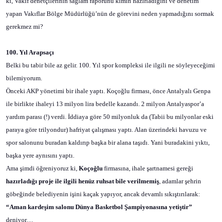
ki, Vakıf denetçilerinin sağlam raporunu kimin hazırladığını ve denetim
yapan Vakıflar Bölge Müdürlüğü’nün de görevini neden yapmadığını sormak
gerekmez mi?
100. Yıl Arapsaçı
Belki bu tabir bile az gelir. 100. Yıl spor kompleksi ile ilgili ne söyleyeceğimi
bilemiyorum.
Önceki AKP yönetimi bir ihale yaptı. Koçoğlu firması, önce Antalyalı Genpa
ile birlikte ihaleyi 13 milyon lira bedelle kazandı. 2 milyon Antalyaspor’a
yardım parası (!) verdi. İddiaya göre 50 milyonluk da (Tabii bu milyonlar eski
paraya göre trilyondur) hafriyat çalışması yaptı. Alan üzerindeki havuzu ve
spor salonunu buradan kaldırıp başka bir alana taşıdı. Yani buradakini yıktı,
başka yere aynısını yaptı.
Ama şimdi öğreniyoruz ki,
Koçoğlu
firmasına, ihale şartnamesi gereği
hazırladığı proje ile ilgili henüz ruhsat bile verilmemiş
, adamlar şehrin
göbeğinde belediyenin işini kaçak yapıyor, ancak devamlı sıkıştırılarak:
“Aman kardeşim salonu Dünya Basketbol Şampiyonasına yetiştir”
deniyor…