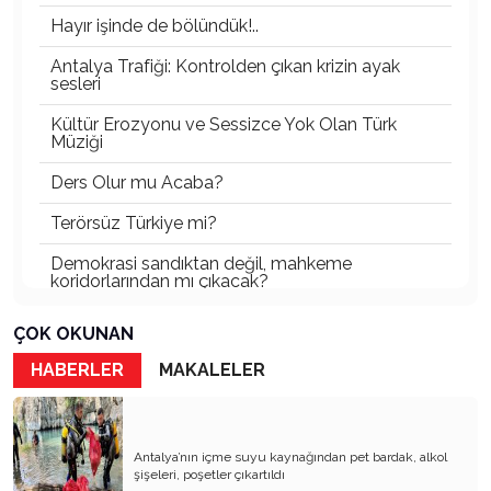
Hayır işinde de bölündük!..
Antalya Trafiği: Kontrolden çıkan krizin ayak
sesleri
Kültür Erozyonu ve Sessizce Yok Olan Türk
Müziği
Ders Olur mu Acaba?
Terörsüz Türkiye mi?
Demokrasi sandıktan değil, mahkeme
koridorlarından mı çıkacak?
Gazetecinin kaderi!..
ÇOK OKUNAN
Turizmde Herşey Dahil Sistemi tartışılmalı
HABERLER
MAKALELER
MB Başkanı ve Şimşek’e
Padişahın Vergi Deneyi!..
Antalya’nın içme suyu kaynağından pet bardak, alkol
şişeleri, poşetler çıkartıldı
Erdoğan ve Özel’e açık mektup!..