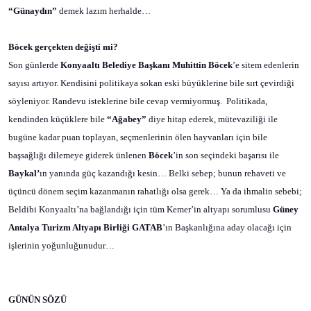
“Günaydın”
demek lazım herhalde…
Böcek gerçekten değişti mi?
Son günlerde
Konyaaltı Belediye Başkanı
Muhittin Böcek
’e sitem edenlerin
sayısı artıyor. Kendisini politikaya sokan eski büyüklerine bile sırt çevirdiği
söyleniyor. Randevu isteklerine bile cevap vermiyormuş.
Politikada,
kendinden küçüklere bile
“Ağabey”
diye hitap ederek, mütevaziliği ile
bugüne kadar puan toplayan, seçmenlerinin ölen hayvanları için bile
başsağlığı dilemeye giderek ünlenen
Böcek
’in son seçindeki başarısı ile
Baykal’
ın yanında güç kazandığı kesin… Belki sebep; bunun rehaveti ve
üçüncü dönem seçim kazanmanın rahatlığı olsa gerek… Ya da ihmalin sebebi;
Beldibi Konyaaltı’na bağlandığı için tüm Kemer’in altyapı sorumlusu
Güney
Antalya Turizm Altyapı Birliği
GATAB
’ın Başkanlığına aday olacağı için
işlerinin yoğunluğunudur…
GÜNÜN SÖZÜ