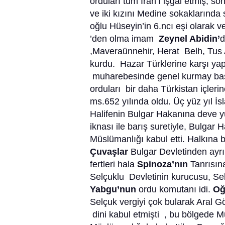
orduları tüm İran’ı işgal etmiş, 
ve iki kızını Medine sokaklarında 
oğlu Hüseyin’in 6.ncı eşi olarak v
’den olma imam
Zeynel Abidin’
d
,Maveraünnehir, Herat Belh, Tus 
kurdu. Hazar Türklerine karşı yapt
muharebesinde genel kurmay başka
orduları bir daha Türkistan içler
ms.652 yılında oldu. Üç yüz yıl İs
Halifenin Bulgar Hakanına deve yü
iknası ile barış suretiyle, Bulgar 
Müslümanlığı kabul etti. Halkına
Çuvaşlar
Bulgar Devletinden ayrı
fertleri hala
Spinoza’nın
Tanrısına
Selçuklu Devletinin kurucusu, Se
Yabgu’nun
ordu komutanı idi.
Oğ
Selçuk vergiyi çok bularak Aral G
dini kabul etmişti , bu bölgede 