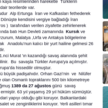
 kaya resimlerinden hareketle Türklerin
air teorilerde var.
udur Alp Ertunga İran ve Kafkasları fethederek
 Dönüşte kendisini vergiye bağladığı İran
 ) tarafından verilen ziyafette zehirlenerek
arında batı Hun Devleti zamanında
Kursık
ve
Erzurum, Malatya ,Urfa ve Antakya bölgelerine
ncak Anadolu’nun kalıcı bir yurt hailine gelmesi 26
ir.
1.nci Murat 'ın kazandığı savaş alanında şehit
linir. Bu savaşla Türkler Avrupa'ya açılmıştır.
upa’da hissedilir olmuştur.
ü büyük padişahıdır. Orhan Gazi’nin ve Nilüfer
e olan Osmanlı topraklarını 500 bin kilometreye
doğmuş
1389 da 27 ağustos
günü savaş
miştir. 63 yıl yaşamış 29 yıl hüküm sürmüştür.
idari yapıyı olduğu gibi koruyor. Balkanlardaki
let ve zenginliklerini koruyor. Yerli asilleri tımar