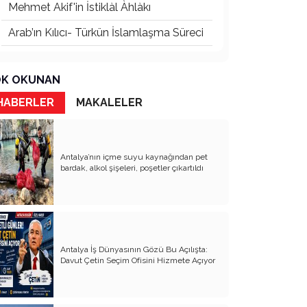
Mehmet Akif'in İstiklàl Àhlàkı
Arab’ın Kılıcı- Türkün İslamlaşma Süreci
Türk Şiirinde Anadolu
K OKUNAN
Beyaz Acı
HABERLER
MAKALELER
Rhodıapolıs:Kumluca Ovasına Bakan
Kayıp Şehir
Atsız’ı Bahane Ederek Atatürk’e ve
Cumhuriyet’e Saldırmak
Antalya’nın içme suyu kaynağından pet
bardak, alkol şişeleri, poşetler çıkartıldı
3 Mayıs 1944’ten Bugüne Türkçülük:
Cumhuriyet’in Kurucu Fikrinden Bir
Diriliş Hafızasına
Devletin Laik Kimliğinden Ödün –
Mevlid’den Menzil’e, Ayrılıkçılıktan Umut
Hakkına
Antalya İş Dünyasının Gözü Bu Açılışta:
Davut Çetin Seçim Ofisini Hizmete Açıyor
Toplumcu Gerçekçi Edebiyat Dünyada
Niçin Tıkandı?