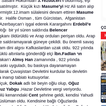
son Sasani Hükümdarı
3.Yezdücert’i
öldürmüş, eşi
satılmıştır. Küçük kızı
Masume’yi
Hz Ali satın alıp
ermiştir.12.imam sülalesini devam ettiren
Masume
ir. Halife Osman , tüm Gürcistan, Afganistan
Azerbaycan’ı işgal ederek Karargahını
Erdebil’e
ÇO
ığı bir yıl süren saldırıda
Belencer
nı öldürüldü ve Arap orduları perişan oldu. Arap
ine saldıramayarak güneye çekildi. Bu önemli savaş
lam dini algısı Kafkaslardan uzak oldu. 922 yılında
klü altınlarla gönderdiği elçi
İbn.Fadlan ‘ın
Hakan’ı
Almış Han
zamanında , 922 yılında
 baskı uyguladı, bu baskıya dayanamayan
larak Çuvaşistan Devletini kurdular bu devletin
 inanıp tabiatı kutsuyorlar.
lçuk,
Dokak
adlı bir beyin oğlu olup,
Oğuz
uz Yabgu
,Hazar Devletine vergi veriyordu.
ölü kenarındaki
Cent
şehrine geldi, kendisi Yahudi
Müslüman oldu. Kendisine bağlı Oğuzlarda