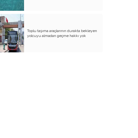
Kürtçe: Ayrı Bir Dil mi, Persçenin
Dağlarda Korunmuş Bir Kolu mu?
Kürtçe Dil Söyleminde Filoloji Ne
Söyler?
Toplu taşıma araçlarının durakta bekleyen
yolcuyu almadan geçme hakkı yok
Hint-Avrupa Dil Teorisine Eleştirel
Yaklaşım
Saka- Bozkurt Mitinden Kalki’ye
Yeni Yıl İnançları
Mehmet Akif İttihatçı ve İslamcıydı
Türk Güneş Kültünün Sürekliliği
Kürt Ve Zaza Mitolojisinin Arkaik Temeli
Arkaik, Asyatik–İranî Dil Tabakasına ve
Hint-Avrupa Tezine Eleştirel Bakış
Zazacanın Sınıflandırılması Üzerine