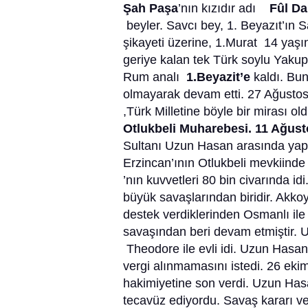
Şah Paşa
’nın kızıdır adı
Fûl D
beyler. Savcı bey, 1. Beyazıt’ın Sa
şikayeti üzerine, 1.Murat 14 yaşı
geriye kalan tek Türk soylu Yaku
Rum analı
1.Beyazit’e
kaldı. Bu
olmayarak devam etti. 27 Ağustos
,Türk Milletine böyle bir mirası ol
Otlukbeli Muharebesi. 11 Ağust
Sultanı Uzun Hasan arasında yapıl
Erzincan’ının Otlukbeli mevkiinde 
’nın kuvvetleri 80 bin civarında i
büyük savaşlarından biridir. Akko
destek verdiklerinden Osmanlı ile 
savaşından beri devam etmiştir.
Theodore ile evli idi. Uzun Hasa
vergi alınmamasını istedi. 26 ek
hakimiyetine son verdi. Uzun Ha
tecavüz ediyordu. Savaş kararı ver