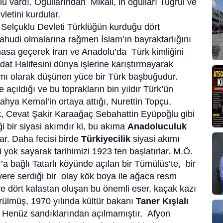
lu vardı. Oğullarından Mikail, in oğulları Tuğrul ve
letini kurdular.
 Selçuklu Devleti Türklüğün kurduğu dört
 Yahudi olmalarına rağmen İslam’ın bayraktarlığını
emasa geçerek İran ve Anadolu’da Türk kimliğini
at Halifesini dünya işlerine karıştırmayarak
amı olarak düşünen yüce bir Türk başbuğudur.
 açıldığı ve bu toprakların bin yıldır Türk’ün
Yahya Kemal’in ortaya attığı, Nurettin Topçu,
 Cevat Şakir Karaağaç Sebahattin Eyüpoğlu gibi
i bir siyasi akımdır ki, bu akıma
Anadoluculuk
lar. Daha fecisi birde
Türkiyecilik
siyasi akımı
i yok sayarak tarihimizi 1923 ten başlatırlar. M.Ö.
a bağlı Tatarlı köyünde açılan bir Tümülüs’te, bir
 yere serdiği bir olay kök boya ile ağaca resm
e dört kalastan oluşan bu önemli eser, kaçak kazı
rülmüş, 1970 yılında kültür bakanı
Taner Kışlalı
ir. Henüz sandıklarından açılmamıştır, Afyon