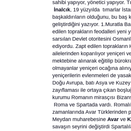
sahibi yapıyor, yönetici yapıyor.
İnalcık
, 19 yüzyılda tımarlar İs
başkaldırıların olduğunu, bu baş ka
geliştirdiğini yazıyor. 1.Muratla B
edilen toprakların feodalleri yen
sarsılan Devlet otoritesini Osmanlı
ediyordu. Zapt edilen toprakların 
ailelerinden koparılıyor yeniçeri 
mektebine alınarak eğitilip bürokr
olmayanlar yeniçeri ocağına alınıy
yeniçerilerin evlenmeleri de yasa
Doğu Avrupa, batı Asya ve Kuzey
zayıflaması ile ortaya çıkan boşl
kurumu Romanın mirasçısı Bizans’ta
Roma ve Spartada vardı. Romalıla
zamanlarında Avar Türklerinden par
Meydan muharebesine
Avar
ve
K
savaşın seyrini değiştirdi Spartalı