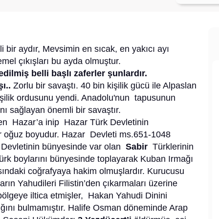
i bir aydır, Mevsimin en sıcak, en yakıcı ayı
emel çıkışları bu ayda olmuştur.
lmiş belli başlı zaferler şunlardır.
ı..
Zorlu bir savaştı. 40 bin kişilik gücü ile Alpaslan
ilik ordusunu yendi. Anadolu'nun tapusunun
nı sağlayan önemli bir savaştır.
den Hazar’a inip Hazar Türk Devletinin
ir oğuz boyudur. Hazar Devleti ms.651-1048
k Devletinin bünyesinde var olan
Sabir
Türklerinin
 Türk boylarını bünyesinde toplayarak Kuban Irmağı
ındaki coğrafyaya hakim olmuşlardır. Kurucusu
ların Yahudileri Filistin’den çıkarmaları üzerine
ölgeye iltica etmişler, Hakan Yahudi Dinini
lığını bulmamıştır. Halife Osman döneminde Arap