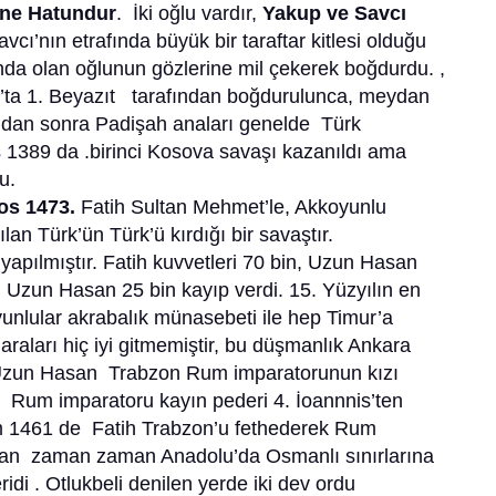
ane Hatundur
. İki oğlu vardır,
Yakup ve Savcı
vcı’nın etrafında büyük bir taraftar kitlesi olduğu
nda olan oğlunun gözlerine mil çekerek boğdurdu. ,
p’ta 1. Beyazıt tarafından boğdurulunca, meydan
ndan sonra Padişah anaları genelde Türk
 1389 da .birinci Kosova savaşı kazanıldı ama
du.
os 1473.
Fatih Sultan Mehmet’le, Akkoyunlu
an Türk’ün Türk’ü kırdığı bir savaştır.
yapılmıştır. Fatih kuvvetleri 70 bin, Uzun Hasan
di. Uzun Hasan 25 bin kayıp verdi. 15. Yüzyılın en
yunlular akrabalık münasebeti ile hep Timur’a
araları hiç iyi gitmemiştir, bu düşmanlık Ankara
 Uzun Hasan Trabzon Rum imparatorunun kızı
n Rum imparatoru kayın pederi 4. İoannnis’ten
im 1461 de Fatih Trabzon’u fethederek Rum
san zaman zaman Anadolu’da Osmanlı sınırlarına
idi . Otlukbeli denilen yerde iki dev ordu