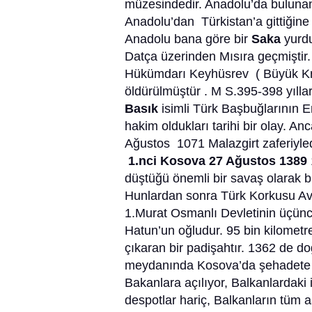
müzesindedir. Anadolu’da bulunan
Anadolu’dan Türkistan’a gittiğine d
Anadolu bana göre bir
Saka
yurd
Datça üzerinden Mısıra geçmiştir.
Hükümdarı Keyhüsrev ( Büyük Kros
öldürülmüştür . M S.395-398 yıll
Basık
isimli Türk Başbuğlarının 
hakim oldukları tarihi bir olay. A
Ağustos 1071 Malazgirt zaferiyled
1.nci Kosova 27 Ağustos 1389
düştüğü önemli bir savaş olarak bi
Hunlardan sonra Türk Korkusu Avr
1.Murat Osmanlı Devletinin üçünc
Hatun’un oğludur. 95 bin kilometr
çıkaran bir padişahtır. 1362 de 
meydanında Kosova’da şehadete er
Bakanlara açılıyor, Balkanlardaki 
despotlar hariç, Balkanların tüm asa