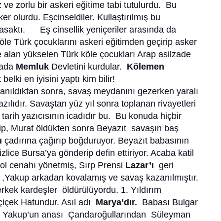
 ve zorlu bir askeri eğitime tabi tutulurdu. Bu
r olurdu. Eşcinseldiler. Kullaştırılmış bu
asaktı. Eş cinsellik yeniçeriler arasında da
köle Türk çocuklarını askeri eğitimden geçirip asker
e alan yükselen Türk köle çocukları Arap asilzade
nrada
Memluk
Devletini kurdular.
Kölemen
belki en iyisini yaptı kim bilir!
nıldıktan sonra, savaş meydanını gezerken yaralı
azılıdır. Savaştan yüz yıl sonra toplanan rivayetleri
 tarih yazıcısının icadıdır bu. Bu konuda hiçbir
tip, Murat öldükten sonra Beyazıt savaşın baş
u
çadırına çağırıp boğduruyor. Beyazıt babasının
izlice Bursa’ya gönderip defin ettiriyor. Acaba katil
l cenahı yönetmiş, Sırp Prensi
Lazar’ı
geri
,Yakup arkadan kovalamış ve savaş kazanılmıştır.
rkek kardeşler öldürülüyordu. 1. Yıldırım
çiçek Hatundur. Asıl adı
Marya’dır.
Babası Bulgar
Yakup’un anası Çandaroğullarından Süleyman