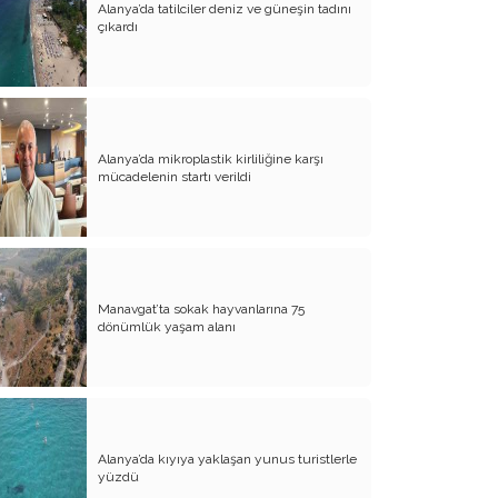
Alanya’da tatilciler deniz ve güneşin tadını
çıkardı
Cumhuriyetimiz ve Lâiklik İlkesi
Hindistan’da İslami Devir Türk İdaresi
Hindistan’da Türk Ruhu: İslam Öncesi
Kökler
Alanya’da mikroplastik kirliliğine karşı
mücadelenin startı verildi
Türk Mitolojisinden Semavi Dinlere
Eksik Okunan Bir Süreklilik: Cumhuriyet
ve Türk Kimliği
Türk Sosyoloji Geleneğinde Tarihî
Materyalizmin Tenkidi ve Milli Bünye
Manavgat’ta sokak hayvanlarına 75
Yaklaşımı
dönümlük yaşam alanı
Ergenekon- Demirci Kaveh Kurtuluş
Mitletrinde; Demir.
Kürtlerin Millî Bir Destanları Var mı?
Asyatik Dillerde Sentaks Birliği ve Batı
Alanya’da kıyıya yaklaşan yunus turistlerle
Merkezli Teorilerin Çöküşü
yüzdü