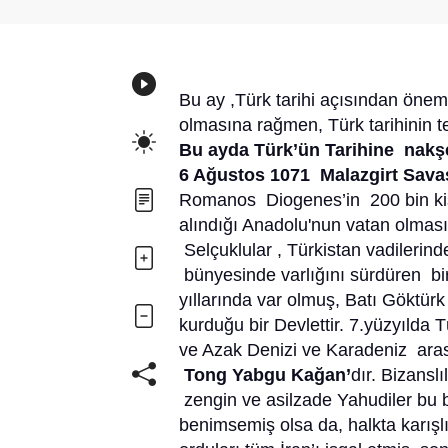
Bu ay ,Türk tarihi açısından öneml
olmasına rağmen, Türk tarihinin t
Bu ayda Türk’ün Tarihine nakşedi
6 Ağustos 1071 Malazgirt Savaş
Romanos Diogenes’in 200 bin kiş
alındığı Anadolu'nun vatan olması
Selçuklular , Türkistan vadilerin
bünyesinde varlığını sürdüren b
yıllarında var olmuş, Batı Göktür
kurduğu bir Devlettir. 7.yüzyılda
ve Azak Denizi ve Karadeniz aras
Tong Yabgu Kağan’
dır. Bizanslı
zengin ve asilzade Yahudiler bu b
benimsemiş olsa da, halkta karış