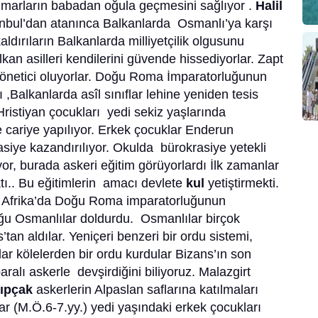
 Tımarların babadan oğula geçmesini sağlıyor .
Halil
tanbul’dan atanınca Balkanlarda Osmanlı’ya karşı
ldırıların Balkanlarda milliyetçilik olgusunu
alkan asilleri kendilerini güvende hissediyorlar. Zapt
i yönetici oluyorlar. Doğu Roma İmparatorluğunun
 ,Balkanlarda asîl sınıflar lehine yeniden tesis
Hristiyan çocukları yedi sekiz yaşlarında
ve cariye yapılıyor. Erkek çocuklar Enderun
asiye kazandırılıyor. Okulda bürokrasiye yetekli
or, burada askeri eğitim görüyorlardı İlk zamanlar
ktı.. Bu eğitimlerin amacı devlete
kul
yetiştirmekti.
 Afrika’da Doğu Roma imparatorluğunun
uğu Osmanlılar doldurdu. Osmanlılar birçok
n aldılar. Yeniçeri benzeri bir ordu sistemi,
r kölelerden bir ordu kurdular Bizans’ın son
alı askerle devşirdiğini biliyoruz. Malazgirt
ıpçak
askerlerin Alpaslan saflarına katılmaları
lar (M.Ö.6-7.yy.) yedi yaşındaki erkek çocukları