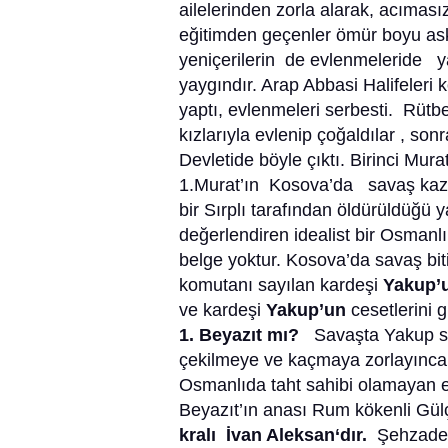
ailelerinden zorla alarak, acımasız
eğitimden geçenler ömür boyu aske
yeniçerilerin de evlenmeleride y
yaygındır. Arap Abbasi Halifeleri 
yaptı, evlenmeleri serbesti. Rütb
kızlarıyla evlenip çoğaldılar , so
Devletide böyle çıktı. Birinci Murat 
1.Murat’ın Kosova’da savaş kaza
bir Sırplı tarafından öldürüldüğü y
değerlendiren idealist bir Osmanlı
belge yoktur. Kosova’da savaş bi
komutanı sayılan kardeşi
Yakup’
ve kardeşi
Yakup’un
cesetlerini g
1. Beyazıt mı?
Savaşta Yakup so
çekilmeye ve kaçmaya zorlayınca 
Osmanlıda taht sahibi olamayan e
Beyazıt’ın anası Rum kökenli Gül
kralı İvan Aleksan‘dır.
Şehzade 