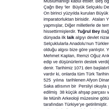
Müslümanlığı kabul ettiler. Beş oğ
Çağrı Bey ‘ler Büyük Selçuklu Dev
On birinci yüzyılda kurulan Büyük
imparatorluktan birisidir. Ataları
yapmışlar, Diğer milletlerle de t
hissettirmişlerdir.
Tuğrul Bey
Bağd
dünyada ilk
laik
algıyı devlet niz
Selçuklularla Anadolu’nun Türklere
olduğu algısı bize göre yanlıştır. 
Mehmet Kaplan, Remzi Oğuz Arık,
edip ve düşünürlerin destek verdiğ
denir. Tarihimiz 1071 den başlatır
vardır ki, onlarda tüm Türk Tarihin
525 yılına tarihlenen Afyon Dinar’
Saka atlısının bir Persliyi okuyla
edilmiş 38 küçük ahşap parçası v
ile Münih Arkeoloji müzesine götü
tarafından Türkiye’ye getirilmişt