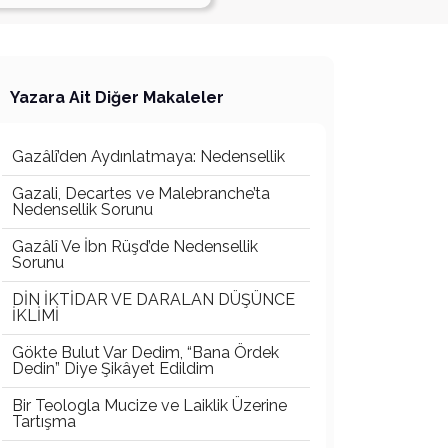
Yazara Ait Diğer Makaleler
Gazâlî’den Aydınlatmaya: Nedensellik
Gazali, Decartes ve Malebranche’ta
Nedensellik Sorunu
Gazâlî Ve İbn Rüşd’de Nedensellik
Sorunu
DİN İKTİDAR VE DARALAN DÜŞÜNCE
İKLİMİ
Gökte Bulut Var Dedim, “Bana Ördek
Dedin” Diye Şikâyet Edildim
Bir Teologla Mucize ve Laiklik Üzerine
Tartışma