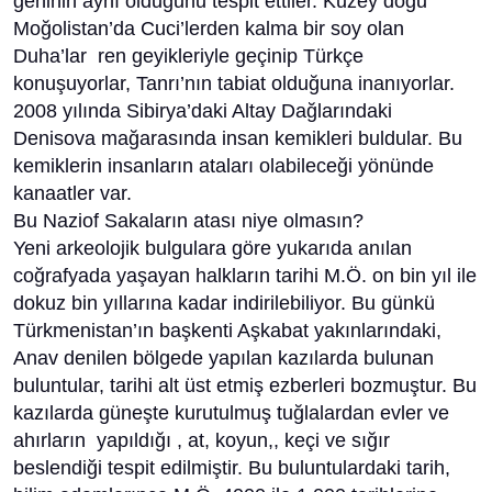
geninin aynı olduğunu tespit ettiler. Kuzey doğu
Moğolistan’da Cuci’lerden kalma bir soy olan
Duha’lar ren geyikleriyle geçinip Türkçe
konuşuyorlar, Tanrı’nın tabiat olduğuna inanıyorlar.
2008 yılında Sibirya’daki Altay Dağlarındaki
Denisova mağarasında insan kemikleri buldular. Bu
kemiklerin insanların ataları olabileceği yönünde
kanaatler var.
Bu Naziof Sakaların atası niye olmasın?
Yeni arkeolojik bulgulara göre yukarıda anılan
coğrafyada yaşayan halkların tarihi M.Ö. on bin yıl ile
dokuz bin yıllarına kadar indirilebiliyor. Bu günkü
Türkmenistan’ın başkenti Aşkabat yakınlarındaki,
Anav denilen bölgede yapılan kazılarda bulunan
buluntular, tarihi alt üst etmiş ezberleri bozmuştur. Bu
kazılarda güneşte kurutulmuş tuğlalardan evler ve
ahırların yapıldığı , at, koyun,, keçi ve sığır
beslendiği tespit edilmiştir. Bu buluntulardaki tarih,