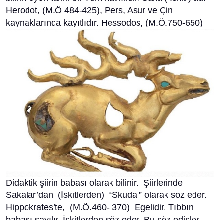
Herodot, (M.Ö 484-425), Pers, Asur ve Çin
kaynaklarında kayıtlıdır. Hessodos,
(M.Ö.750-650)
Didaktik şiirin babası olarak bilinir. Şiirlerinde
Sakalar’dan (İskitlerden) “Skudai” olarak söz eder.
Hippokrates’te, (M.Ö.460- 370) Egelidir. Tıbbın
babası sayılır, İskitlerden söz eder. Bu söz edişler