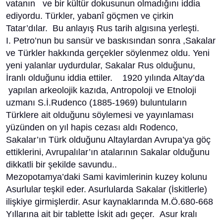
vatanın ve bir kültür dokusunun olmadığını iddia
ediyordu. Türkler, yabanî göçmen ve çirkin
Tatar’dılar. Bu anlayış Rus tarih algısına yerleşti.
I. Petro’nun bu sansür ve baskısından sonra ,Sakalar
ve Türkler hakkında gerçekler söylenmez oldu. Yeni
yeni yalanlar uydurdular, Sakalar Rus olduğunu,
İranlı olduğunu iddia ettiler. 1920 yılında Altay’da
yapılan arkeolojik kazıda, Antropoloji ve Etnoloji
uzmanı S.İ.Rudenco (1885-1969) buluntuların
Türklere ait olduğunu söylemesi ve yayınlaması
yüzünden on yıl hapis cezası aldı Rodenco,
Sakalar’ın Türk olduğunu Altaylardan Avrupa’ya göç
ettiklerini, Avrupalılar’ın atalarının Sakalar olduğunu
dikkatli bir şekilde savundu..
Mezopotamya’daki Sami kavimlerinin kuzey kolunu
Asurlular teşkil eder. Asurlularda Sakalar (İskitlerle)
ilişkiye girmişlerdir. Asur kaynaklarında M.Ö.680-668
Yıllarına ait bir tablette İskit adı geçer. Asur kralı