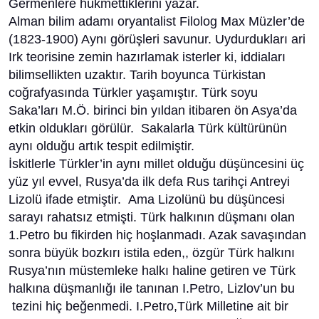
Germenlere hükmettiklerini yazar.
Alman bilim adamı oryantalist Filolog Max Müzler’de
(1823-1900) Aynı görüşleri savunur. Uydurdukları ari
Irk teorisine zemin hazırlamak isterler ki, iddiaları
bilimsellikten uzaktır. Tarih boyunca Türkistan
coğrafyasında Türkler yaşamıştır. Türk soyu
Saka’ları M.Ö. birinci bin yıldan itibaren ön Asya’da
etkin oldukları görülür. Sakalarla Türk kültürünün
aynı olduğu artık tespit edilmiştir.
İskitlerle Türkler’in aynı millet olduğu düşüncesini üç
yüz yıl evvel, Rusya’da ilk defa Rus tarihçi Antreyi
Lizolü ifade etmiştir. Ama Lizolünü bu düşüncesi
sarayı rahatsız etmişti. Türk halkının düşmanı olan
1.Petro bu fikirden hiç hoşlanmadı. Azak savaşından
sonra büyük bozkırı istila eden,, özgür Türk halkını
Rusya’nın müstemleke halkı haline getiren ve Türk
halkına düşmanlığı ile tanınan I.Petro, Lizlov’un bu
tezini hiç beğenmedi. I.Petro,Türk Milletine ait bir