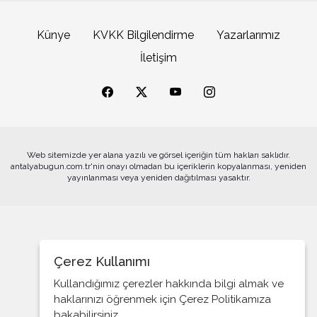
Tarihsel Örnekler Işığında Türkiye’de Göç, Dil ve
Kimlik Meselesi
Künye
KVKK Bilgilendirme
Yazarlarımız
Çocuk Eğitimi mi, Dini Propaganda mı?
İletişim
Kürt Kimliği-Dilsel Yanılsama Tuıranî Köklerden
ASAT’tan COP31 öncesi altyapı hamlesi
Aryen Efsânesine
Cumhuriyetimiz ve Lâiklik İlkesi
Hindistan’da İslami Devir Türk İdaresi
Web sitemizde yer alana yazılı ve görsel içeriğin tüm hakları saklıdır.
Hindistan’da Türk Ruhu: İslam Öncesi Kökler
antalyabugun.com.tr'nin onayı olmadan bu içeriklerin kopyalanması, yeniden
Alanya’da tatilciler deniz ve güneşin tadını çıkardı
yayınlanması veya yeniden dağıtılması yasaktır.
Türk Mitolojisinden Semavi Dinlere
Eksik Okunan Bir Süreklilik: Cumhuriyet ve Türk
Kimliği
Türk Sosyoloji Geleneğinde Tarihî Materyalizmin
Çerez Kullanımı
Tenkidi ve Milli Bünye Yaklaşımı
Alanyaspor’da Erzurum kampında yoğun mesai
Kullandığımız çerezler hakkında bilgi almak ve
Ergenekon- Demirci Kaveh Kurtuluş Mitletrinde;
haklarınızı öğrenmek için Çerez Politikamıza
Demir.
bakabilirsiniz.