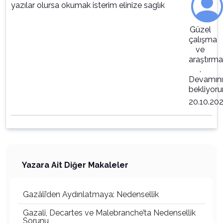
yazılar olursa okumak isterim elinize saglık
Güzel
çalışma
ve
araştırma
.
Devamını
bekliyor
20.10.20
Yazara Ait Diğer Makaleler
Gazâlî’den Aydınlatmaya: Nedensellik
Gazali, Decartes ve Malebranche’ta Nedensellik
Sorunu