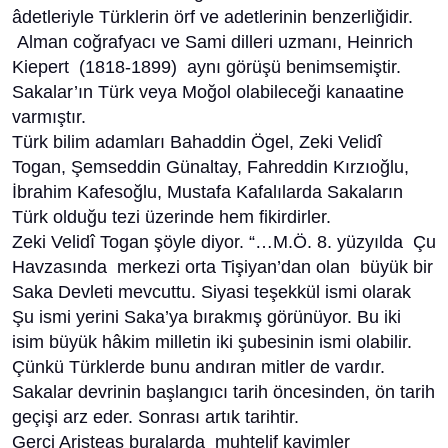
âdetleriyle Türklerin örf ve adetlerinin benzerliğidir.
Alman coğrafyacı ve Sami dilleri uzmanı, Heinrich
Kiepert (1818-1899) aynı görüşü benimsemiştir.
Sakalar’ın Türk veya Moğol olabileceği kanaatine
varmıştır.
Türk bilim adamları Bahaddin Ögel, Zeki Velidî
Togan, Şemseddin Günaltay, Fahreddin Kırzıoğlu,
İbrahim Kafesoğlu, Mustafa Kafalılarda Sakaların
Türk olduğu tezi üzerinde hem fikirdirler.
Zeki Velidî Togan şöyle diyor. “…M.Ö. 8. yüzyılda Çu
Havzasında merkezi orta Tişiyan’dan olan büyük bir
Saka Devleti mevcuttu. Siyasi teşekkül ismi olarak
Şu ismi yerini Saka’ya bırakmış görünüyor. Bu iki
isim büyük hâkim milletin iki şubesinin ismi olabilir.
Çünkü Türklerde bunu andıran mitler de vardır.
Sakalar devrinin başlangıcı tarih öncesinden, ön tarih
geçişi arz eder. Sonrası artık tarihtir.
Gerçi Aristeas buralarda muhtelif kavimler