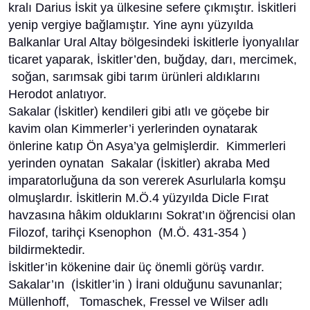
kralı Darius İskit ya ülkesine sefere çıkmıştır. İskitleri
yenip vergiye bağlamıştır. Yine aynı yüzyılda
Balkanlar Ural Altay bölgesindeki İskitlerle İyonyalılar
ticaret yaparak, İskitler’den, buğday, darı, mercimek,
soğan, sarımsak gibi tarım ürünleri aldıklarını
Herodot anlatıyor.
Sakalar (İskitler) kendileri gibi atlı ve göçebe bir
kavim olan Kimmerler’i yerlerinden oynatarak
önlerine katıp Ön Asya’ya gelmişlerdir. Kimmerleri
yerinden oynatan Sakalar (İskitler) akraba Med
imparatorluğuna da son vererek Asurlularla komşu
olmuşlardır. İskitlerin M.Ö.4 yüzyılda Dicle Fırat
havzasına hâkim olduklarını Sokrat’ın öğrencisi olan
Filozof, tarihçi Ksenophon (M.Ö. 431-354 )
bildirmektedir.
İskitler’in kökenine dair üç önemli görüş vardır.
Sakalar’ın (İskitler’in ) İrani olduğunu savunanlar;
Müllenhoff, Tomaschek, Fressel ve Wilser adlı