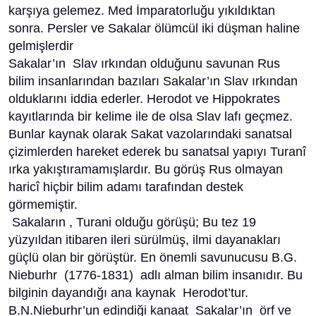
karşıya gelemez. Med İmparatorluğu yıkıldıktan
sonra. Persler ve Sakalar ölümcül iki düşman haline
gelmişlerdir
Sakalar’ın Slav ırkından olduğunu savunan Rus
bilim insanlarından bazıları Sakalar’ın Slav ırkından
olduklarını iddia ederler. Herodot ve Hippokrates
kayıtlarında bir kelime ile de olsa Slav lafı geçmez.
Bunlar kaynak olarak Sakat vazolarındaki sanatsal
çizimlerden hareket ederek bu sanatsal yapıyı Turanî
ırka yakıştıramamışlardır. Bu görüş Rus olmayan
haricî hiçbir bilim adamı tarafından destek
görmemiştir.
Sakaların , Turani olduğu görüşü; Bu tez 19
yüzyıldan itibaren ileri sürülmüş, ilmi dayanakları
güçlü olan bir görüştür. En önemli savunucusu B.G.
Nieburhr (1776-1831) adlı alman bilim insanıdır. Bu
bilginin dayandığı ana kaynak Herodot’tur.
B.N.Nieburhr’un edindiği kanaat Sakalar’ın örf ve