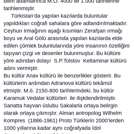
bilim adamlarınca M.Ö. 4000 ile 1.000 tarihlerine
tarihlenmiştir.
Türkistan’da yapılan kazılarda buluntular
yapıldıkları coğrafi sahalara göre adlandırılmaktadır.
Ceyhun Irmağının aşağı kısımları Zerafşan ırmağı
boyu ve Aral Gölü arasında yapılan kazılarda elde
edilen çömlek buluntularında yöre insanının özelliğini
taşıyan çizgi ve desenler bulunmuştur. Bu kültüre
yöre adından dolayı S.P.Tolstov Keltaminar kültürü
adını vermiştir.
Bu kültür Anav kültürü ile benzerlikler gösterir. Bu
kültürlerin ardından Adranova kültürü tekâmül
etmiştir. M.ö. 2150-800 tarihlerindeki, bu kültür
Karamuk Vedalar kültürleri ile ilişkilendirilmiştir.
Sanatta hayvan üslubu Sakalarla ortaya belirgin
olarak ortaya çıkmıştır. Alman antropolog Wilhelm
Kompres (1886-1961) Proto Türklerin 2000’lerden
1000 yıllarına kadar aynı coğrafyada İdol