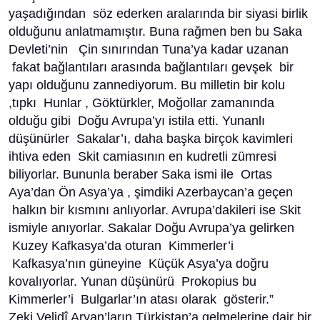
yaşadığından söz ederken aralarında bir siyasi birlik
olduğunu anlatmamıştır. Buna rağmen ben bu Saka
Devleti’nin Çin sınırından Tuna’ya kadar uzanan
fakat bağlantıları arasında bağlantıları gevşek bir
yapı olduğunu zannediyorum. Bu milletin bir kolu
,tıpkı Hunlar , Göktürkler, Moğollar zamanında
olduğu gibi Doğu Avrupa’yı istila etti. Yunanlı
düşünürler Sakalar’ı, daha başka birçok kavimleri
ihtiva eden Skit camiasının en kudretli zümresi
biliyorlar. Bununla beraber Saka ismi ile Ortas
Aya’dan Ön Asya’ya , şimdiki Azerbaycan’a geçen
halkın bir kısmını anlıyorlar. Avrupa’dakileri ise Skit
ismiyle anıyorlar. Sakalar Doğu Avrupa’ya gelirken
Kuzey Kafkasya’da oturan Kimmerler’i
Kafkasya’nın güneyine Küçük Asya’ya doğru
kovalıyorlar. Yunan düşünürü Prokopius bu
Kimmerler’i Bulgarlar’ın atası olarak gösterir.”
Zeki Velidî Aryan’ların Türkistan’a gelmelerine dair bir