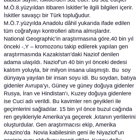
M.Ö.8.yüzyıldan itibaren İskitler’le ilgili bilgileri içerir.
İskitler savaşçı bir Türk topluğudur.
M.Ö.7.yüzyılda Anadolu dâhil yukarıda ifade edilen
tüm coğrafyayı kontrolleri altına almışlardır.
National Geographic’in araştırmasına göre,40 bin yıl
önceki -,Y – kromozonu takip edilerek yapılan gen
araştırmasında Kazakistan’daki Naziof denilen
adama ulaşıldı. Naziof’un 40 bin yıl önceki dedesi
kalıtım yoluyla, bir milyon insana ulaşmıştı. Bu soy
dünyaya yayılan bir insan soyu idi. Bu soydan, batıya
gidenler Avrupa’yı, Güney ve güney doğuya gidenler
Rusya, İran ve Hindistan’ı, Kuzey doğuya gidenlere
ise Cuci adı verildi. Bu kavimler ren geyikleri ile
geçimlerini sağladılar. 15 bin yıl önce buzul cağında
ren geyikleriyle Amerika’ya geçerek ,kıtanın yerlilerini
oluşturdular. Gen araştırmacısı ekip, Amerika
Arazino’da Novia kabilesinin geni ile Niyaziof’un