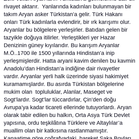
rivayet aktarır. Yanlarında kadınları bulunmayan bir
takım Aryan asker Türkistan’a gelir. Türk Hakanı
onları Türk kadınlarla evlendirir, bir ırk karışımı olur.
Aryanlar bu bölgelere yerleşirler. Batıdan gelen bir
tazyikle doğuya itilirler. Yerleştikleri yer Hazar
Denizinin güney kıyılarıdır. Bu karışım Aryanlar
M.Ö..1700 ile 1500 yıllarında Hindistan’a inip
yerleşmişlerdir. Hatta aryani kavim denilen bu kavmin
Anadolu’dan Hindistan’a indiğine dair rivayetler
vardır. Aryanlar yerli halk üzerinde siyasi hakimiyet
kuramamışlardır. Bu asırda Türkistan bölgelerine
mukim olan topluluklar, Alanlar, Maseget ve
Sogt’lardır. Sogt’lar tüccardırlar, Çin’den doğu
Avrupa’ya kadar ticareti ellerinde tutuyorlardı. Aryan
olarak tabir edilen bu halkın, Orta Asya Türk Devlet
yapısına, ordu teşkilâtına Türklere ve Altaylılar’a
muallim olan bir katkısına rastlanmamıştır.
Kanaatime göre coğrafyadaki hareket Saka Boyları