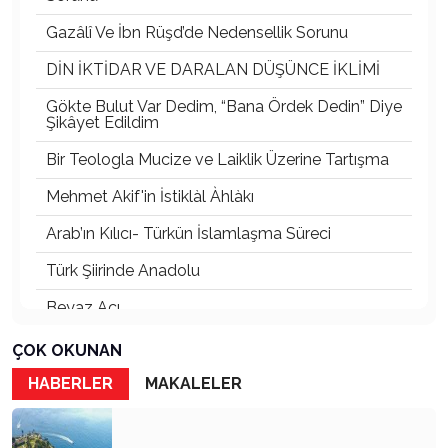
Gazâlî Ve İbn Rüşd’de Nedensellik Sorunu
DİN İKTİDAR VE DARALAN DÜŞÜNCE İKLİMİ
Gökte Bulut Var Dedim, “Bana Ördek Dedin” Diye
Şikâyet Edildim
Bir Teologla Mucize ve Laiklik Üzerine Tartışma
Mehmet Akif'in İstiklàl Àhlàkı
Arab’ın Kılıcı- Türkün İslamlaşma Süreci
Türk Şiirinde Anadolu
Beyaz Acı
Rhodıapolıs:Kumluca Ovasına Bakan Kayıp Şehir
ÇOK OKUNAN
Atsız’ı Bahane Ederek Atatürk’e ve Cumhuriyet’e
HABERLER
MAKALELER
Saldırmak
3 Mayıs 1944’ten Bugüne Türkçülük: