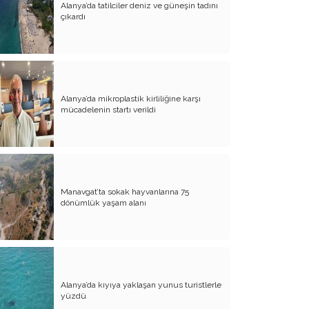
Alanya’da tatilciler deniz ve güneşin tadını
çıkardı
Cumhuriyetimiz ve Lâiklik İlkesi
Hindistan’da İslami Devir Türk İdaresi
Hindistan’da Türk Ruhu: İslam Öncesi
Kökler
Alanya’da mikroplastik kirliliğine karşı
mücadelenin startı verildi
Türk Mitolojisinden Semavi Dinlere
Eksik Okunan Bir Süreklilik: Cumhuriyet
ve Türk Kimliği
Türk Sosyoloji Geleneğinde Tarihî
Materyalizmin Tenkidi ve Milli Bünye
Manavgat’ta sokak hayvanlarına 75
Yaklaşımı
dönümlük yaşam alanı
Ergenekon- Demirci Kaveh Kurtuluş
Mitletrinde; Demir.
Kürtlerin Millî Bir Destanları Var mı?
Asyatik Dillerde Sentaks Birliği ve Batı
Alanya’da kıyıya yaklaşan yunus turistlerle
Merkezli Teorilerin Çöküşü
yüzdü