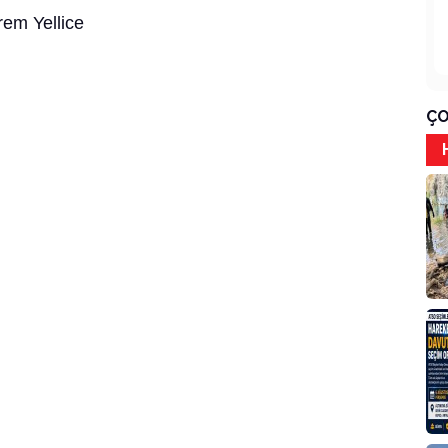
lice
OMA’DA
ÇO