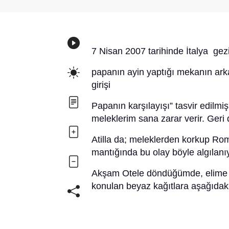
7 Nisan 2007 tarihinde İtalya ge
papanın ayin yaptığı mekanın ark
girişi
Papanın karşılayışı” tasvir edilmi
meleklerim sana zarar verir. Geri 
Atilla da; meleklerden korkup Rom
mantığında bu olay böyle algıla
Akşam Otele döndüğümde, elime al
konulan beyaz kağıtlara aşağıdaki