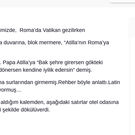
zimizde, Roma’da Vatikan gezilirken
a duvarına, blok mermere, “Atilla’nın Roma’ya
ş. Papa Atilla’ya “Bak şehre girersen gökteki
dönersen kendine iyilik edersin” demiş.
a surlarından girmemiş.Rehber böyle anlattı.Latin
nıyormuş…
dığım kalemden, aşağıdaki satırlar otel odasına
 şekilde dökülüverdi.