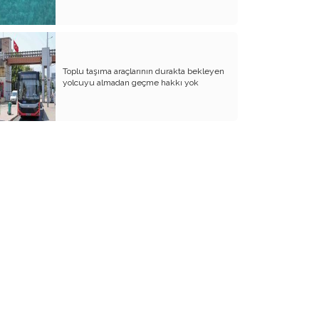
Kürtçe: Ayrı Bir Dil mi, Persçenin
Dağlarda Korunmuş Bir Kolu mu?
Kürtçe Dil Söyleminde Filoloji Ne
Söyler?
Toplu taşıma araçlarının durakta bekleyen
yolcuyu almadan geçme hakkı yok
Hint-Avrupa Dil Teorisine Eleştirel
Yaklaşım
Saka- Bozkurt Mitinden Kalki’ye
Yeni Yıl İnançları
Mehmet Akif İttihatçı ve İslamcıydı
Türk Güneş Kültünün Sürekliliği
Kürt Ve Zaza Mitolojisinin Arkaik Temeli
Arkaik, Asyatik–İranî Dil Tabakasına ve
Hint-Avrupa Tezine Eleştirel Bakış
Zazacanın Sınıflandırılması Üzerine