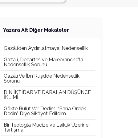
Yazara Ait Diğer Makaleler
Gazâlî’den Aydınlatmaya: Nedensellik
Gazali, Decartes ve Malebranche’ta
Nedensellik Sorunu
Gazâlî Ve İbn Rüşd’de Nedensellik
Sorunu
DİN İKTİDAR VE DARALAN DÜŞÜNCE
İKLİMİ
Gökte Bulut Var Dedim, “Bana Ördek
Dedin” Diye Şikâyet Edildim
Bir Teologla Mucize ve Laiklik Üzerine
Tartışma