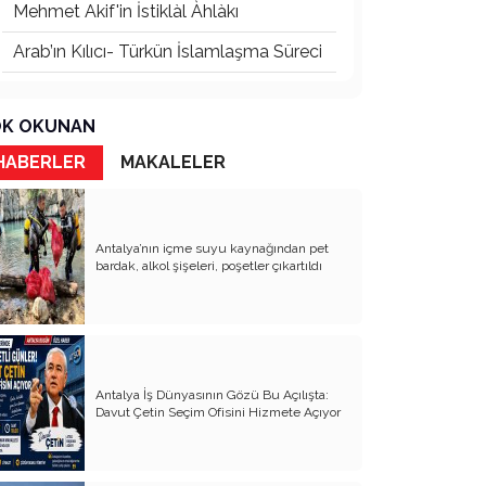
Mehmet Akif'in İstiklàl Àhlàkı
Arab’ın Kılıcı- Türkün İslamlaşma Süreci
Türk Şiirinde Anadolu
K OKUNAN
Beyaz Acı
HABERLER
MAKALELER
Rhodıapolıs:Kumluca Ovasına Bakan
Kayıp Şehir
Atsız’ı Bahane Ederek Atatürk’e ve
Cumhuriyet’e Saldırmak
Antalya’nın içme suyu kaynağından pet
bardak, alkol şişeleri, poşetler çıkartıldı
3 Mayıs 1944’ten Bugüne Türkçülük:
Cumhuriyet’in Kurucu Fikrinden Bir
Diriliş Hafızasına
Devletin Laik Kimliğinden Ödün –
Mevlid’den Menzil’e, Ayrılıkçılıktan Umut
Hakkına
Antalya İş Dünyasının Gözü Bu Açılışta:
Davut Çetin Seçim Ofisini Hizmete Açıyor
Toplumcu Gerçekçi Edebiyat Dünyada
Niçin Tıkandı?