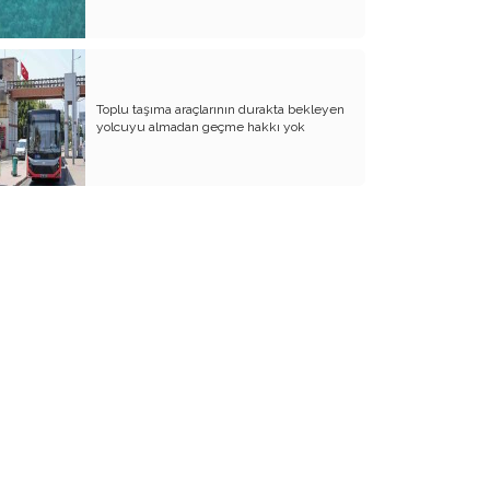
SANA NE!!
KADIN CİNAYETLERİNE FARKLI BİR
BAKIŞ
Toplu taşıma araçlarının durakta bekleyen
SUYUMUZ ISINIYOR
yolcuyu almadan geçme hakkı yok
ARKANA MUKAYYET OLACAKSIN
AKRABANIZ DAHİ OLSA ŞU TİP
İNSANLARIN NE EVİNE GİDİN, NE DE
EVİNİZE ALIN
RENKLİ KÖY
PAPA PAPA’YI SORGULAR MI?
GÜNÜMÜZ KAHPE SAVAŞLARI
ADI KURBAN BAYRAMI
GÜVEN DUYMADIKLARIM
ANNEM TERZİ DİLBER