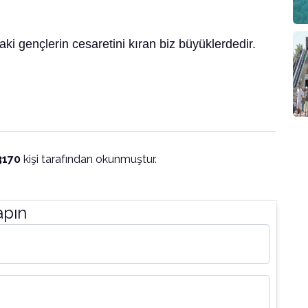
ki gençlerin cesaretini kıran biz büyüklerdedir.
3170
kişi tarafından okunmuştur.
apın