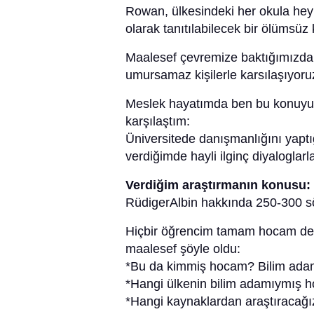
Rowan, ülkesindeki her okula heyk
olarak tanıtılabilecek bir ölümsüz
Maalesef çevremize baktığımızda i
umursamaz kişilerle karsılaşıyoru
Meslek hayatımda ben bu konuyu u
karşılaştım:
Üniversitede danışmanlığını yapt
verdiğimde hayli ilginç diyaloglarl
Verdiğim araştırmanın konusu:
RüdigerAlbin hakkında 250-300 söz
Hiçbir öğrencim tamam hocam dey
maalesef şöyle oldu:
*Bu da kimmiş hocam? Bilim 
*Hangi ülkenin bilim adamıymış 
*Hangi kaynaklardan araştıracağı