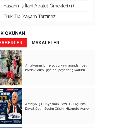
Yaşanmış İlahi Adalet Örnekleri (1)
Türk Tipi Yaşam Tarzımız
Kader Diyemezsin Sen Kendin Ettin
K OKUNAN
Katil Ağaçlar
HABERLER
MAKALELER
Keşke Herkes Sevdiği ve İyi Bildiği İşi
Yapsa
Veda Mektubum
Antalya’nın içme suyu kaynağından pet
bardak, alkol şişeleri, poşetler çıkartıldı
Avm’ler Sinek Avlıyor
Hangi Gazetecilerin Günü?
Çok Para, Çok Bela
Antalya İş Dünyasının Gözü Bu Açılışta:
Geçen Yıldan Akılda Kalanlar
Davut Çetin Seçim Ofisini Hizmete Açıyor
Yeni Yıl Duam
Çağımızın Hastalığı Madde Bağımlılığı