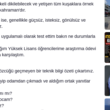
eli dikilebilecek ve yetişen tüm kuşaklara örnek
 kahraman'dır.
se, genellikle güçsüz, isteksiz, gönülsüz ve
z.
ygulamalı olarak test ettim bakın ne durumlarla
ığım Yüksek Lisans öğrencilerime araştırma ödevi
a karşılaştım.
cüğü geçmeyen bir teknik bilgi özeti çıkartınız.
ip odamdan çıkmadı ve aldığım ortak yanıtlar
adamı mı?
hocam?
z?