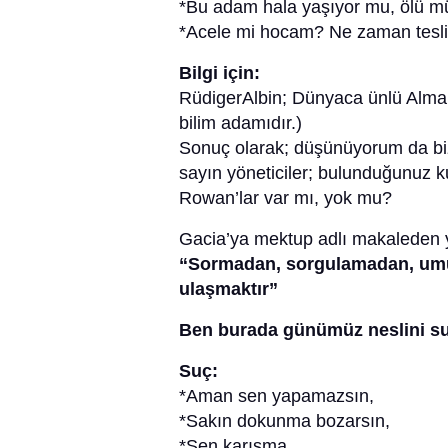
*Bu adam hala yaşıyor mu, ölü mü
*Acele mi hocam? Ne zaman tesl
Bilgi için:
RüdigerAlbin; Dünyaca ünlü Alman
bilim adamıdır.)
Sonuç olarak; düşünüyorum da b
sayın yöneticiler; bulunduğunuz 
Rowan’lar var mı, yok mu?
Gacia’ya mektup adlı makaleden y
“Sormadan, sorgulamadan, umu
ulaşmaktır”
Ben burada günümüz neslini s
Suç:
*Aman sen yapamazsın,
*Sakın dokunma bozarsın,
*Sen karışma,