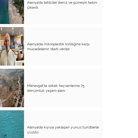
Alanya’da tatilciler deniz ve güneşin tadını
Evliliğin Anatomisi
çıkardı
Diyanet İşleri Hallet Şu İşleri
Mezarcı Hikmet’in Yürek Burkan Hayat
Hikayesi
Alanya’da mikroplastik kirliliğine karşı
Neşet Ertaş’ın Anısına
mücadelenin startı verildi
Canım Yurdum İnsanları - 1
Bu Yazım Sözde Değil Özde
Müslüman Olan Ülkeler İçindir!!
Aileme Duyduğum Özlem
Manavgat’ta sokak hayvanlarına 75
dönümlük yaşam alanı
Kırtasiye Vurgunu
Dijital Çağın Çocukları
Sıcak, Sıcak Çok Sıcak !!
Alanya’da kıyıya yaklaşan yunus turistlerle
FİKRET OTYAM’IN ANISINA
yüzdü