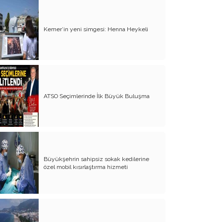
Yürek Burkan İsyanlarım
Kemer’in yeni simgesi: Henna Heykeli
Organ Nakli ve Bağışı Hakkında
Görüşlerim
Suyumuz Isınıyor Haberiniz Olsun!!
Sözde Kadın Hakları Günü
ATSO Seçimlerinde İlk Büyük Buluşma
Engellilerimize Engel Olmayalım
Öğretmenler Günü ve Eğitim
Sistemimiz
Kreşten Üniversiteye Tavsiyelerim
Büyükşehrin sahipsiz sokak kedilerine
Binalar ve Zinalar
özel mobil kısırlaştırma hizmeti
Altın Takı Mağdurları
Protokol
Modifiye Kadınlar