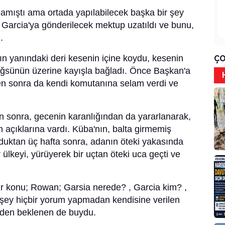
amıştı ama ortada yapılabilecek başka bir şey
 Garcia'ya gönderilecek mektup uzatıldı ve bunu,
.
n yanındaki deri kesenin içine koydu, kesenin
ÇO
öğsünün üzerine kayışla bağladı. Önce Başkan'a
en sonra da kendi komutanına selam verdi ve
n sonra, gecenin karanlığından da yararlanarak,
in açıklarına vardı. Küba'nın, balta girmemiş
duktan üç hafta sonra, adanın öteki yakasında
 ülkeyi, yürüyerek bir uçtan öteki uca geçti ve
ir konu; Rowan; Garsia nerede? , Garcia kim? ,
k şey hiçbir yorum yapmadan kendisine verilen
nden beklenen de buydu.