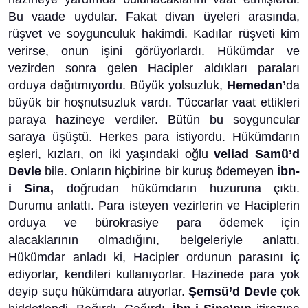
Bu vaade uydular. Fakat divan üyeleri arasında,
rüşvet ve soygunculuk hakimdi. Kadılar rüşveti kim
verirse, onun işini görüyorlardı. Hükümdar ve
vezirden sonra gelen Hacipler aldıkları paraları
orduya dağıtmıyordu. Büyük yolsuzluk,
Hemedan’
da
büyük bir hoşnutsuzluk vardı. Tüccarlar vaat ettikleri
paraya hazineye verdiler. Bütün bu soyguncular
saraya üşüştü. Herkes para istiyordu. Hükümdarın
eşleri, kızları, on iki yaşındaki oğlu
veliad Samü’d
Devle
bile. Onların hiçbirine bir kuruş ödemeyen
İbn-
i Sina,
doğrudan hükümdarın huzuruna çıktı.
Durumu anlattı. Para isteyen vezirlerin ve Haciplerin
orduya ve bürokrasiye para ödemek için
alacaklarının olmadığını, belgeleriyle anlattı.
Hükümdar anladı ki, Hacipler ordunun parasını iç
ediyorlar, kendileri kullanıyorlar. Hazinede para yok
deyip suçu hükümdara atıyorlar.
Şemsü’d Devle
çok