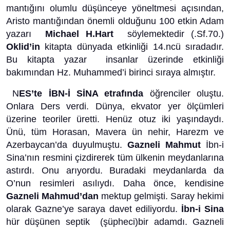
mantığını olumlu düşünceye yöneltmesi açısından,
Aristo mantığından önemli olduğunu 100 etkin Adam
yazarı
Michael H.Hart
söylemektedir (.Sf.70.)
Oklid’in
kitapta dünyada etkinliği 14.ncü sıradadır.
Bu kitapta yazar insanlar üzerinde etkinliği
bakımından Hz. Muhammed’i birinci sıraya almıştır.
N
ES’te İBN-İ SİNA etrafında
öğrenciler oluştu.
Onlara Ders verdi. Dünya, ekvator yer ölçümleri
üzerine teoriler üretti. Henüz otuz iki yaşındaydı.
Ünü, tüm Horasan, Mavera ün nehir, Harezm ve
Azerbaycan’da duyulmuştu.
Gazneli Mahmut
İbn-i
Sina’nın resmini çizdirerek tüm ülkenin meydanlarına
astırdı. Onu arıyordu. Buradaki meydanlarda da
O’nun resimleri asılıydı. Daha önce, kendisine
Gazneli Mahmud’dan
mektup gelmişti. Saray hekimi
olarak Gazne’ye saraya davet ediliyordu.
İbn-i Sina
hür düşünen septik (şüpheci)bir adamdı. Gazneli