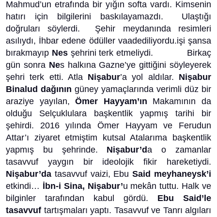
Mahmud’un etrafında bir yığın softa vardı. Kimsenin
hatırı için bilgilerini baskılayamazdı. Ulaştığı
doğruları söylerdi. Şehir meydanında resimleri
asılıydı, İhbar edene ödüller vaadediliyordu.işi şansa
bırakmayıp
Nes
şehrini terk etmeliydi. Birkaç
gün sonra
Ne
s halkına Gazne’ye gittiğini söyleyerek
şehri terk etti. Atla
Nişabur
’a yol aldılar.
Nişabur
Binalud dağının
güney yamaçlarında verimli düz bir
araziye yayılan,
Ömer Hayyam’ın
Makamının da
olduğu Selçuklulara başkentlik yapmış tarihi bir
şehirdi. 2016 yılında Ömer Hayyam ve Ferudun
Attar’ı ziyaret etmiştim kutsal Atalarıma başkentlik
yapmış bu şehrinde.
Nişabur’d
a o zamanlar
tasavvuf yaygın bir ideolojik fikir hareketiydi.
Nişabur’da
tasavvuf vaizi, Ebu
Said meyhaneysk’i
etkindi…
İbn-i Sina, Nişabur’
u mekân tuttu. Halk ve
bilginler tarafından kabul gördü.
Ebu Said’le
tasavvuf
tartışmaları yaptı. Tasavvuf ve Tanrı algıları