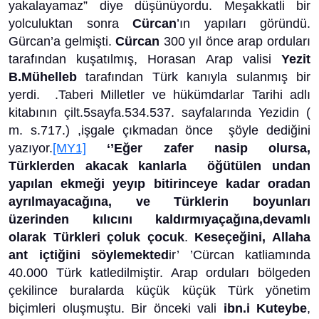
yakalayamaz” diye düşünüyordu. Meşakkatli bir
yolculuktan sonra
Cürcan
’ın yapıları göründü.
Gürcan’a gelmişti.
Cürcan
300 yıl önce arap orduları
tarafından kuşatılmış, Horasan Arap valisi
Yezit
B.Mühelleb
tarafından Türk kanıyla sulanmış bir
yerdi. .Taberi Milletler ve hükümdarlar Tarihi adlı
kitabının çilt.5sayfa.534.537. sayfalarında Yezidin (
m. s.717.) ,işgale çıkmadan önce
şöyle dediğini
yazıyor.
[MY1]
‘’Eğer zafer nasip olursa,
Türklerden akacak kanlarla öğütülen undan
yapılan ekmeği yeyıp bitirinceye kadar oradan
ayrılmayacağına, ve Türklerin boyunları
üzerinden kılıcını kaldırmıyaçağına,devamlı
olarak Türkleri çoluk çocuk
.
Keseçeğini, Allaha
ant içtiğini söylemekted
ir’ ’Cürcan katliamında
40.000 Türk katledilmiştir. Arap orduları bölgeden
çekilince buralarda küçük küçük Türk yönetim
biçimleri oluşmuştu. Bir önceki vali
ibn.i Kuteybe
,