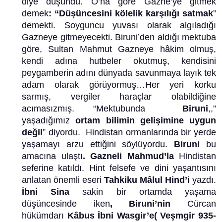
diye düşündü. O’na göre Gazne’ye gitmek
demek
: “Düşüncesini kölelik karşılığı satmak
”
demekti. Soyguncu yuvası olarak algıladığı
Gazneye gitmeyecekti. Biruni’den aldığı mektuba
göre, Sultan Mahmut Gazneye hâkim olmuş,
kendi adına hutbeler okutmuş, kendisini
peygamberin adını dünyada savunmaya layık tek
adam olarak görüyormuş…Her yeri korku
sarmış, vergiler haraçlar olabildiğine
acımasızmış. “Mektubunda
Biruni
,,”
yaşadığımız
ortam bilimin gelişimine uygun
değil
” diyordu. Hindistan ormanlarında bir yerde
yaşamayı arzu ettiğini söylüyordu.
Biruni
bu
amacına ulaştı
. Gazneli Mahmud’la
Hindistan
seferine katıldı. Hint felsefe ve dini yaşantısını
anlatan önemli eseri
Tahkiku Mâlul Hind’i
yazdı.
İbni Sina
sakin bir ortamda yaşama
düşüncesinde iken
, Biruni’nin
Cürcan
hükümdarı
Kâbus İbni Wasgir’e( Veşmgir 935-