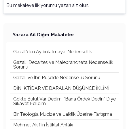
Bu makaleye ilk yorumu yazan siz olun.
Yazara Ait Diğer Makaleler
Gazâlî’den Aydınlatmaya: Nedensellik
Gazali, Decartes ve Malebranche’ta Nedensellik
Sorunu
Gazâlî Ve İbn Rüşd’de Nedensellik Sorunu
DİN İKTİDAR VE DARALAN DÜŞÜNCE İKLİMİ
Gökte Bulut Var Dedim, “Bana Ördek Dedin” Diye
Şikâyet Edildim
Bir Teologla Mucize ve Laiklik Üzerine Tartışma
Mehmet Akif'in İstiklàl Àhlàkı