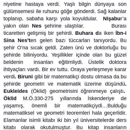
niyetine hastaya verdi. Yaşlı bilgin dünyaya son
gülümsemesi ile ruhunu göğe gönderdi. Sağ kalanlar
toplanıp, sabaha karşı yola koyuldular.
Nişabu
r’a
yakın olan
Nes
şehrine ulaştılar. Burası
ticaretten gelişmiş bir şehirdi.
Buhara d
a iken
İbn-i
Sina Nes’t
en gelen bazı tüccarları tanıyordu. Bu
şehir O’na sıcak geldi. Zaten ünü ve doktorluğu bu
şehirde biliniyordu. Yeşillikler içinde olan bu güzel
beldenin insanları eğitimliydi. Üstelik doktora
ihtiyaçları vardı. Bir ev tuttu. Oraya yerleşmeye karar
verdi
. Biruni
gibi bir matematikçi dostu olmasa da bu
şehirde geometri ve matematik üzerine düşündü
.
Eukleides
(Öklid) geometrisini öğrenmeye çalıştı
.
Öklid
M.Ö.330-275 yıllarında İskenderiye de
yaşamış, önemli bir matematikçiydi…Bulduğu
matematiksel ve geometri teoremleri hala geçerlidir.
Elamanlar isimli kitabı iki bin yıl üniversitelerde ders
kitabı olarak okutulmuştur. Bu kitap insanların