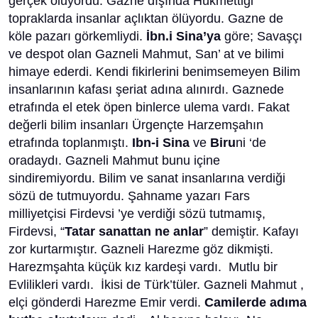
gerçek oluyordu. Gazne dışında Hükmettiği
topraklarda insanlar açlıktan ölüyordu. Gazne de
köle pazarı görkemliydi.
İbn.i Sina’ya
göre; Savaşçı
ve despot olan Gazneli Mahmut, San’ at ve bilimi
himaye ederdi. Kendi fikirlerini benimsemeyen Bilim
insanlarının kafası şeriat adına alınırdı. Gaznede
etrafında el etek öpen binlerce ulema vardı. Fakat
değerli bilim insanları Ürgençte Harzemşahın
etrafında toplanmıştı.
Ibn-i Sina
ve
Biru
ni ‘de
oradaydı. Gazneli Mahmut bunu içine
sindiremiyordu. Bilim ve sanat insanlarına verdiği
sözü de tutmuyordu. Şahname yazarı Fars
milliyetçisi Firdevsi ’ye verdiği sözü tutmamış,
Firdevsi, “
Tatar sanattan ne anlar
” demiştir. Kafayı
zor kurtarmıştır. Gazneli Harezme göz dikmişti.
Harezmşahta küçük kız kardeşi vardı. Mutlu bir
Evlilikleri vardı. İkisi de Türk’tüler. Gazneli Mahmut ,
elçi gönderdi Harezme Emir verdi.
Camilerde adıma