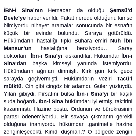
İBN-İ Sina’nın
Hemadan da olduğu
Şemsü’d
Devle’ye
haber verildi. Fakat nerede olduğunu kimse
bilmiyordu nihayet aramalar sonucunda bir esnafın
küçük bir evinde bulundu. Saraya götürüldü.
Hükümdarın hastalığı tıpkı Buhara emiri
Nuh İbn
Mansur’un
hastalığına benziyordu… Saray
doktorları
İbn-i Sina’yı
kıskandılar. Hükümdar İbn
-i
Sina’dan
başka kimseyi yanında istemiyordu.
Hükümdarın ağrıları dinmişti. Kırk gün kırk gece
sarayda geçivermişti. Hükümdarın veziri
Tacü’l
mülktü
. Cin gibi cingöz bir adamdı. Güler yüzlüydü.
Yılan gibiydi. Fırsatını bulsa
İbn-i Sina’yı
bir kaşık
suda boğardı
. İbn-i Sina
hükümdarı iyi etmiş, taktirini
kazanmıştı. Hazine boştu. Ordunun ve bürokrasinin
parası ödenemiyordu. Bir savaşa çıkmanın gerekli
olduğuna inanıyordu hükümdar ,ganimetle hazine
zenginleşecekti. Kimdi düşman,? O bölgede zengin