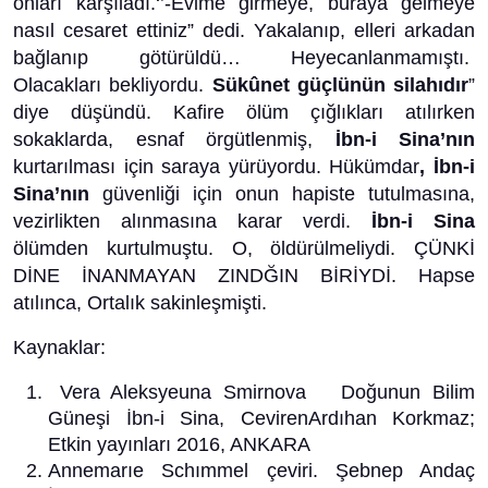
onları karşıladı.‘’-Evime girmeye, buraya gelmeye
nasıl cesaret ettiniz” dedi. Yakalanıp, elleri arkadan
bağlanıp götürüldü… Heyecanlanmamıştı.
Olacakları bekliyordu.
Sükûnet güçlünün silahıdır
”
diye düşündü. Kafire ölüm çığlıkları atılırken
sokaklarda, esnaf örgütlenmiş,
İbn-i Sina’nın
kurtarılması için saraya yürüyordu. Hükümdar
, İbn-i
Sina’nın
güvenliği için onun hapiste tutulmasına,
vezirlikten alınmasına karar verdi.
İbn-i Sina
ölümden kurtulmuştu. O, öldürülmeliydi. ÇÜNKİ
DİNE İNANMAYAN ZINDĞIN BİRİYDİ. Hapse
atılınca, Ortalık sakinleşmişti.
Kaynaklar:
Vera Aleksyeuna Smirnova Doğunun Bilim
Güneşi İbn-i Sina, CevirenArdıhan Korkmaz;
Etkin yayınları 2016, ANKARA
Annemarıe Schımmel çeviri. Şebnep Andaç