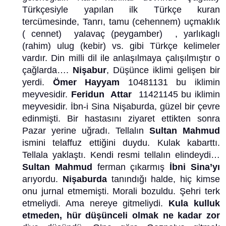
Türkçesiyle yapılan ilk Türkçe kuran
tercümesinde, Tanrı, tamu (cehennem) uçmaklık
( cennet) yalavaç (peygamber) , yarlıkaglı
(rahim) ulug (kebir) vs. gibi Türkçe kelimeler
vardır. Din milli dil ile anlaşılmaya çalışılmıştır o
çağlarda….
Nişabur
, Düşünce iklimi gelişen bir
yerdi.
Ömer Hayyam
10481131 bu iklimin
meyvesidir.
Feridun Attar
11421145 bu iklimin
meyvesidir. İbn-i Sina Nişaburda, güzel bir çevre
edinmişti. Bir hastasını ziyaret ettikten sonra
Pazar yerine uğradı. Tellalın
Sultan Mahmud
ismini telaffuz ettiğini duydu. Kulak kabarttı.
Tellala yaklaştı. Kendi resmi tellalın elindeydi…
Sultan Mahmud
ferman çıkarmış
İbni Sina’yı
arıyordu.
Nişaburda
tanındığı halde, hiç kimse
onu jurnal etmemişti. Morali bozuldu. Şehri terk
etmeliydi. Ama nereye gitmeliydi.
Kula kulluk
etmeden, hür düşünceli olmak ne kadar zor