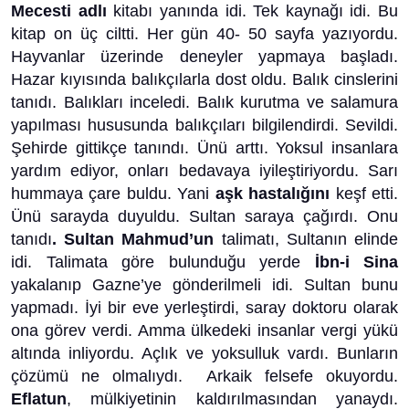
Mecesti adlı
kitabı yanında idi. Tek kaynağı idi. Bu
kitap on üç ciltti. Her gün 40- 50 sayfa yazıyordu.
Hayvanlar üzerinde deneyler yapmaya başladı.
Hazar kıyısında balıkçılarla dost oldu. Balık cinslerini
tanıdı. Balıkları inceledi. Balık kurutma ve salamura
yapılması hususunda balıkçıları bilgilendirdi. Sevildi.
Şehirde gittikçe tanındı. Ünü arttı. Yoksul insanlara
yardım ediyor, onları bedavaya iyileştiriyordu. Sarı
hummaya çare buldu. Yani
aşk hastalığını
keşf etti.
Ünü sarayda duyuldu. Sultan saraya çağırdı. Onu
tanıdı
. Sultan Mahmud’un
talimatı, Sultanın elinde
idi. Talimata göre bulunduğu yerde
İbn-i Sina
yakalanıp Gazne’ye gönderilmeli idi. Sultan bunu
yapmadı. İyi bir eve yerleştirdi, saray doktoru olarak
ona görev verdi. Amma ülkedeki insanlar vergi yükü
altında inliyordu. Açlık ve yoksulluk vardı. Bunların
çözümü ne olmalıydı. Arkaik felsefe okuyordu.
Eflatun
, mülkiyetinin kaldırılmasından yanaydı.