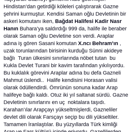
Hindistan’dan getirdiği köleleri çalıştırarak Gazne
şehrini kurmuştur. Kendisi Saman oğlu Devletinin bir
askeri komutanı iken,
Bağdat Halifesi Kadir Nasr
Hanın
Buhara’ya saldırdığı 999 da, halife ile beraber
olarak Saman oğlu Devletine son verdi. Araplar
adına iş gören Sasani komutan
X.ncı Behram’ın
,
uzak torunlarından birisinin kurduğu Sünni akideye
bağlı Turan ülkesini sınırlarında nöbet tutan bu
Kukla Devlet Turani bir kavim tarafından yıkılıyordu.
Bu kuklalık görevini Araplar adına bu defa Gazneli
Mahmut üslendi.. Halife kendisini Horasan valisi
olarak ödüllendirdi. Ömrünün sonuna kadar Arap
halifeye bağlı kaldı. Otuz iki yıl saltanat sürdü. Gazne
Devletinin sınırlarını en uç noktalara taşıdı.
Karahan’ılar Arapçayı yükseltmişlerdi, Gazneliler
devlet dili olarak Farsçayı seçip bu dili yükseltiler.
Tamamen İranlaştılar. Bu yüzyıllarda Türk kimliği
Arap ve Fars kültürü içinde eriyordu. Gazellilerden