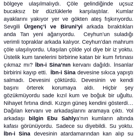
bölgeye ulaşılmalıydı. Çöle gelindiğinde uçsuz
bucaksız bir düzlüklerle karşılaştılar. Kumlar
ayaklarını yakıyor yer ve gökten ateş fışkırıyordu.
Sevgili
Ürgenç’i ve Biruni’yi
arkada bıraktıkları
anda Tan yeni ağarıyordu. Ceyhun’un suladığı
verimli topraklar arkada kalıyor. Ceyhun’dan mahrum
çöle ulaşılıyordu. Ulaşılan çölde yol diye bir iz yoktu.
Üstelik kum tanelerini birbirine katan bir kum fırtınası
çıkmaz mı?
İbn-i Sina’nın
kervanı dağıldı. İnsanlar
birbirini kayıp etti.
İbn-i Sina
devesine sıkıca yapıştı
salmadı. Devesini çöktürdü. Devesinin ve kendi
başını örterek korumaya aldı. Hiçbir şey
gözükmüyordu sade kızıl kum ve boğuk bir uğultu.
Nihayet fırtına dindi. Kızgın güneş kendini gösterdi…
Dağılan kervanı ve arkadaşlarını aramaya çıktı. Yol
arkadaşı
bilgin Ebu Sahly
a’nın kumların altında
kafası görünüyordu. Sadece su diyebildi. Su yoktu.
İbn-i Sina
devesinin atardamarından kan alıp su