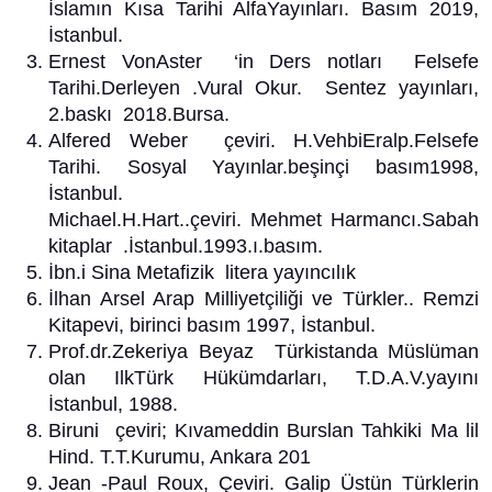
İslamın Kısa Tarihi AlfaYayınları. Basım 2019,
İstanbul.
Ernest VonAster ‘in Ders notları Felsefe
Tarihi.Derleyen .Vural Okur. Sentez yayınları,
2.baskı 2018.Bursa.
Alfered Weber çeviri. H.VehbiEralp.Felsefe
Tarihi. Sosyal Yayınlar.beşinçi basım1998,
İstanbul.
Michael.H.Hart..çeviri. Mehmet Harmancı.Sabah
kitaplar .İstanbul.1993.ı.basım.
İbn.i Sina Metafizik litera yayıncılık
İlhan Arsel Arap Milliyetçiliği ve Türkler.. Remzi
Kitapevi, birinci basım 1997, İstanbul.
Prof.dr.Zekeriya Beyaz Türkistanda Müslüman
olan IlkTürk Hükümdarları, T.D.A.V.yayını
İstanbul, 1988.
Biruni çeviri; Kıvameddin Burslan Tahkiki Ma lil
Hind. T.T.Kurumu, Ankara 201
Jean -Paul Roux, Çeviri. Galip Üstün Türklerin