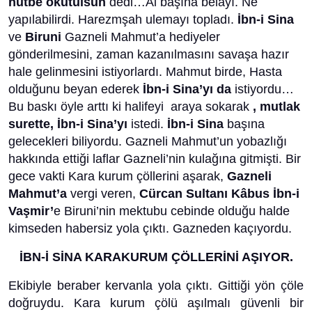
hutbe okutulsun
dedi…Al başına belayı. Ne
yapılabilirdi. Harezmşah ulemayı topladı.
İbn-i Sina
ve
Biruni
Gazneli Mahmut’a hediyeler
gönderilmesini, zaman kazanılmasını savaşa hazır
hale gelinmesini istiyorlardı. Mahmut birde, Hasta
olduğunu beyan ederek
İbn-i Sina’yı da
istiyordu…
Bu baskı öyle arttı ki halifeyi araya sokarak
, mutlak
surette, İbn-i Sina’yı
istedi.
İbn-i Sina
başına
gelecekleri biliyordu. Gazneli Mahmut’un yobazlığı
hakkında ettiği laflar Gazneli’nin kulağına gitmişti. Bir
gece vakti Kara kurum çöllerini aşarak,
Gazneli
Mahmut’a
vergi veren,
Cürcan Sultanı Kâbus İbn-i
Vaşmir’
e Biruni’nin mektubu cebinde olduğu halde
kimseden habersiz yola çıktı. Gazneden kaçıyordu.
İBN-İ SİNA KARAKURUM ÇÖLLERİNİ AŞIYOR.
Ekibiyle beraber kervanla yola çıktı. Gittiği yön çöle
doğruydu. Kara kurum çölü aşılmalı güvenli bir