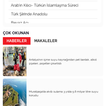
Arab’ın Kılıcı- Türkün İslamlaşma Süreci
Türk Şiirinde Anadolu
Beyaz Acı
Rhodıapolıs:Kumluca Ovasına Bakan Kayıp Şehir
ÇOK OKUNAN
Atsız’ı Bahane Ederek Atatürk’e ve Cumhuriyet’e
HABERLER
MAKALELER
Saldırmak
3 Mayıs 1944’ten Bugüne Türkçülük:
Cumhuriyet’in Kurucu Fikrinden Bir Diriliş
Antalya’nın içme suyu kaynağından pet bardak, alkol
Hafızasına
şişeleri, poşetler çıkartıldı
Devletin Laik Kimliğinden Ödün – Mevlid’den
Menzil’e, Ayrılıkçılıktan Umut Hakkına
Toplumcu Gerçekçi Edebiyat Dünyada Niçin
Tıkandı?
Muratpaşa’da akıllı sulama 3 yılda 5,6 milyar litre suyu
Oktay Sinanoğlu’nun Dil ve Tarih
korudu
Hegemonyasına Eleştirel Bir Bakış