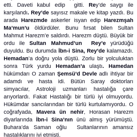
etti. Daveti kabul edip gitti.
Re
y’de saygı ile
karşılandı
. Rey’de
sayısız makale ve kitap yazdı. Bu
arada
Harezmde
askerler isyan edip
Harezmşah
Ma’mun’u
öldürdüler. Bunu fırsat bilen Sultan
Mahmut Harezm’e saldırdı. Harezm düştü. Büyük bir
ordu ile
Sultan Mahmud’un Rey’e
yürüdüğü
duyuldu. Bu durumda
İbn-i Sina, Rey’de
kalamazdı.
Hemadan
’a doğru yola düştü. Zorlu bir yolculuktan
sonra Türk yurdu
Hemadan’a
ulaştı
. Hamedan
hükümdarı O zaman
Şemsü’d Devle
adlı ihtiyar bir
adamdı ve hasta idi. Bütün Saray doktorları
simyacılar, Astroloji uzmanları hastalığa çare
arıyorlardı. Fakat Hastalığı bir türlü iyi olmuyordu.
Hükümdar sancılarından bir türlü kurtulamıyordu. O
coğrafyada,
Mavera ün nehir
, Horasan Harezm
diyarlarında
İbn-i Sina’nın
ünü almış yürümüştü.
Buhara’da Saman oğlu Sultanlarının amansız
hastalıklarını iyi etmişti.