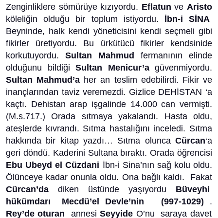
Zenginliklere sömürüye kızıyordu.
Eflatun
ve
Aristo
köleliğin olduğu bir toplum istiyordu.
İbn-i SİNA
Beyninde, halk kendi yöneticisini kendi seçmeli gibi
fikirler üretiyordu. Bu ürkütücü fikirler kendsinide
korkutuyordu.
Sultan Mahmud
fermanının elinde
olduğunu bildiği
Sultan Menicur’a
güvenmiyordu.
Sultan Mahmud’a
her an teslim edebilirdi. Fikir ve
inançlarından taviz veremezdi. Gizlice DEHİSTAN ‘a
kaçtı. Dehistan arap işgalinde 14.000 can vermişti.
(M.s.717.) Orada sıtmaya yakalandı. Hasta oldu,
ateşlerde kıvrandı. Sıtma hastalığını inceledi. Sıtma
hakkında bir kitap yazdı… Sıtma olunca
Cürcan
‘a
geri döndü. Kaderini Sultana bıraktı. Orada öğrencisi
Ebu Ubeyd el Cüzdani
İbn-i Sina’nın sağ kolu oldu.
Ölünceye kadar onunla oldu. Ona bağlı kaldı. Fakat
Cürcan’da
diken üstünde yaşıyordu
Büveyhi
hükümdarı
Mecdü’el Devle’nin (997-1029)
.
Rey’de oturan
annesi
Seyyide
O’nu saraya davet