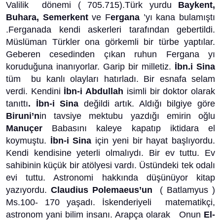
Valilik dönemi ( 705.715).Türk yurdu
Baykent,
Buhara, Semerkent
ve F
ergana
’yı kana bulamıştı
.Ferganada kendi askerleri tarafından gebertildi.
Müslüman Türkler ona görkemli bir türbe yaptılar.
Geberen cesedinden çıkan ruhun Fergana yı
koruduğuna inanıyorlar. Garip bir milletiz.
İbn.i Sina
tüm bu kanlı olayları hatırladı. Bir esnafa selam
verdi. Kendini
İbn-i Abdullah
isimli bir doktor olarak
tanıttı
. İbn-i Sina
değildi artık. Aldığı bilgiye göre
Biruni’n
in tavsiye mektubu yazdığı emirin oğlu
Manuçer
Babasını kaleye kapatıp iktidara el
koymuştu.
İbn-i Sina
için yeni bir hayat başlıyordu.
Kendi kendisine yeterli olmalıydı. Bir ev tuttu. Ev
sahibinin küçük bir atölyesi vardı. Üstündeki tek odalı
evi tuttu. Astronomi hakkında düşünüyor kitap
yazıyordu.
Claudius Polemaeus’un
( Batlamyus )
Ms.100- 170 yaşadı. İskenderiyeli matematikçi,
astronom yani bilim insanı. Arapça olarak Onun
El-