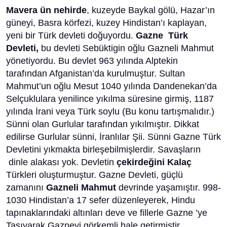
Mavera ün nehirde
, kuzeyde Baykal gölü, Hazar’ın
güneyi, Basra körfezi, kuzey Hindistan’ı kaplayan,
yeni bir Türk devleti doğuyordu.
Gazne Türk
Devleti,
bu devleti Sebüktigin oğlu Gazneli Mahmut
yönetiyordu. Bu devlet 963 yılında Alptekin
tarafından Afganistan’da kurulmuştur. Sultan
Mahmut’un oğlu Mesut 1040 yılında Dandenekan’da
Selçuklulara yenilince yıkılma süresine girmiş, 1187
yılında İrani veya Türk soylu (Bu konu tartışmalıdır.)
Sünni olan Gurlular tarafından yıkılmıştır. Dikkat
edilirse Gurlular sünni, İranlılar Şii. Sünni Gazne Türk
Devletini yıkmakta birleşebilmişlerdir. Savaşların
dinle alakası yok. Devletin
çekirdeğini Kalaç
Türkleri oluşturmuştur. Gazne Devleti, güçlü
zamanını
Gazneli Mahmut
devrinde yaşamıştır. 998-
1030 Hindistan’a 17 sefer düzenleyerek, Hindu
tapınaklarındaki altınları deve ve fillerle Gazne ’ye
Taşıyarak Gazneyi görkemli hale getirmiştir.