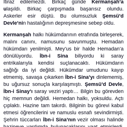
İtiraz edilemezdi. Birkaç günde
Kermanşah’a
u
laşıldı. Birkaç çarpışmada başarısız olundu.
Askerler esir düştü. Bu olumsuzluk
Şemsü’d
Devle’ni
n hastalığının depreşmesine sebep oldu.
Kermanşah
halkı hükümdarının etrafında birleşerek,
malını canını, namusunu savunmuştu. Hemadan
hükümdarı yenilmişti. Mey’us bir halde Hemadan’a
dönülüyordu.
İbn-i Sina
biliyordu ki saray
entrikalarıyla kendisi suçlanacaktı. Hükümdarın
sağlığı da iyi değildi. Hükümdar umudunu kayıp
etmemiş, savaşa çıkarken
İbn-i Sina’yı
dinlememiş,
bu uğursuz sonuçla karşılaşmıştı.
Şemsü’d Devle
,
İbn-i Sinay’ı
saray veziri yaptı… Bilgin bu görevden
hiç memnun değildi. Hemedan halkı, yoksuldu. Açtı
çıplaktı. Hazine tam takırdı. Bilginin bu görevi kabul
etmesi öğrencilerini ve namuslu esnafı sevindirmişti.
Şehrin tüccarları
İbn-i Sina’nın
vezir olması halinde
hazineye yardımda bulunacaklarını vaat etmişlerdi.