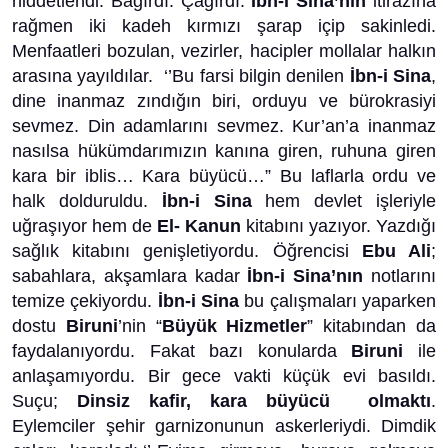
hiddetlendi. Bağırdı. Çağırdı.
İbn-i Sina’nın
itirazına
rağmen iki kadeh kırmızı şarap içip sakinledi.
Menfaatleri bozulan, vezirler, hacipler mollalar halkın
arasına yayıldılar. ‘’Bu farsi bilgin denilen
İbn-i Sina
,
dine inanmaz zındığın biri, orduyu ve bürokrasiyi
sevmez. Din adamlarını sevmez. Kur’an’a inanmaz
nasılsa hükümdarımızın kanına giren, ruhuna giren
kara bir iblis… Kara büyücü…” Bu laflarla ordu ve
halk dolduruldu.
İbn-i Sina
hem devlet işleriyle
uğraşıyor hem de
El- Kanun
kitabını yazıyor. Yazdığı
sağlık kitabını genişletiyordu. Öğrencisi
Ebu Ali
;
sabahlara, akşamlara kadar
İbn-i Sina’nın
notlarını
temize çekiyordu.
İbn-i Sina
bu çalışmaları yaparken
dostu
Biruni
’nin “
Büyük Hizmetler
” kitabından da
faydalanıyordu. Fakat bazı konularda
Biruni
ile
anlaşamıyordu. Bir gece vakti küçük evi basıldı.
Suçu;
Dinsiz kafir, kara büyücü olmaktı
.
Eylemciler şehir garnizonunun askerleriydi. Dimdik