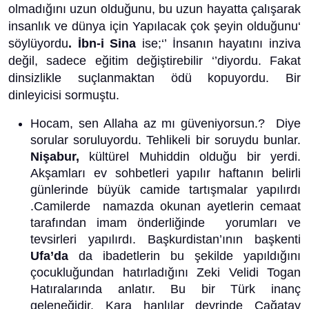
olmadığını uzun olduğunu, bu uzun hayatta çalışarak
insanlık ve dünya için Yapılacak çok şeyin olduğunu‘
söylüyordu
. İbn-i Sina
ise;‘’ İnsanın hayatını inziva
değil, sadece eğitim değiştirebilir ‘’diyordu. Fakat
dinsizlikle suçlanmaktan ödü kopuyordu. Bir
dinleyicisi sormuştu.
Hocam, sen Allaha az mı güveniyorsun.? Diye
sorular soruluyordu. Tehlikeli bir soruydu bunlar.
Nişabur,
kültürel Muhiddin olduğu bir yerdi.
Akşamları ev sohbetleri yapılır haftanın belirli
günlerinde büyük camide tartışmalar yapılırdı
.Camilerde namazda okunan ayetlerin cemaat
tarafından imam önderliğinde yorumları ve
tevsirleri yapılırdı. Başkurdistan’ının başkenti
Ufa’da
da ibadetlerin bu şekilde yapıldığını
çocukluğundan hatırladığını Zeki Velidi Togan
Hatıralarında anlatır. Bu bir Türk inanç
geleneğidir. Kara hanlılar devrinde Çağatay