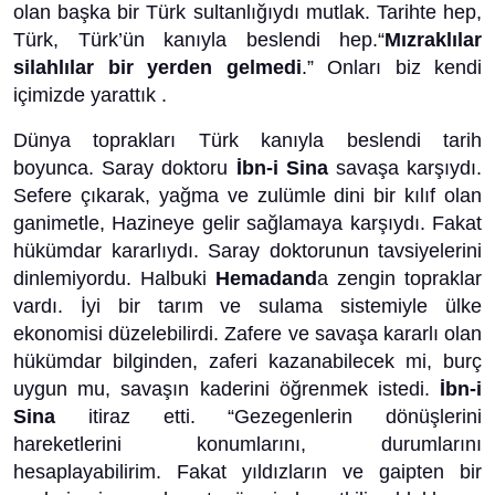
olan başka bir Türk sultanlığıydı mutlak. Tarihte hep,
Türk, Türk’ün kanıyla beslendi hep.“
Mızraklılar
silahlılar bir yerden gelmedi
.” Onları biz kendi
içimizde yarattık .
Dünya toprakları Türk kanıyla beslendi tarih
boyunca. Saray doktoru
İbn-i Sina
savaşa karşıydı.
Sefere çıkarak, yağma ve zulümle dini bir kılıf olan
ganimetle, Hazineye gelir sağlamaya karşıydı. Fakat
hükümdar kararlıydı. Saray doktorunun tavsiyelerini
dinlemiyordu. Halbuki
Hemadand
a zengin topraklar
vardı. İyi bir tarım ve sulama sistemiyle ülke
ekonomisi düzelebilirdi. Zafere ve savaşa kararlı olan
hükümdar bilginden, zaferi kazanabilecek mi, burç
uygun mu, savaşın kaderini öğrenmek istedi.
İbn-i
Sina
itiraz etti. “Gezegenlerin dönüşlerini
hareketlerini konumlarını, durumlarını
hesaplayabilirim. Fakat yıldızların ve gaipten bir