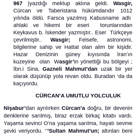
967
)yazdığı mektup aklına geldi.
Wasgir,
Cürcan ve Taberistana hükümdarıdır 1012
yılında öldü. Farsca yazılmış Kabusname adlı
ahlaki ve hikemi bir eseri torunlarından
Keykavus b. İskender yazmıştır.. Eser Türkçeye
çevrilmiştir..
Wasgir;
Felsefe, astronomi,
bilgilerine sahip ve Hattat olan alim bir kişidir.
Hazar Denizinin güney kıyısında İran’ın
kuzeyine olan W
asgir’
in yönettiği bu bölgeyi ;
İbn.i Sina,
Gazneli Mahmut’dan
uzak bir yer
olarak düşünüp yola revan oldu. Buradan ‘da da
kaçıyordu.
CÜRCAN’A UMUTLU YOLCULUK
Nişabur’
dan ayrılırken
Cürcan’a
doğru, bir devenin
denklerine sarılmış, biraz erzak birkaç kitabı vardı.
Yaşama sevinci O’na yaşama sarılma, hayatı sevme
şevki veriyordu. ‘’
’Sultan Mahmut’un;
altınları beni