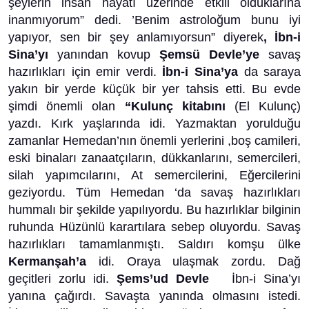
şeylerin insan hayatı üzerinde etkili olduklarına
inanmıyorum” dedi. ’Benim astroloğum bunu iyi
yapıyor, sen bir şey anlamıyorsun” diyerek
, İbn-i
Sina’yı
yanından kovup
Şemsü Devle’ye
savaş
hazırlıkları için emir verdi.
İbn-i Sina’ya
da saraya
yakın bir yerde küçük bir yer tahsis etti. Bu evde
şimdi önemli olan
“Kulunç kitabını
(El Kulunç)
yazdı. Kırk yaşlarında idi. Yazmaktan yorulduğu
zamanlar Hemedan’nın önemli yerlerini ,boş camileri,
eski binaları zanaatçıların, dükkanlarını, semercileri,
silah yapımcılarını, At semercilerini, Eğercilerini
geziyordu. Tüm Hemedan ‘da savaş hazırlıkları
hummalı bir şekilde yapılıyordu. Bu hazırlıklar bilginin
ruhunda Hüzünlü karartılara sebep oluyordu. Savaş
hazırlıkları tamamlanmıştı. Saldırı komşu ülke
Kermanşah’a
idi. Oraya ulaşmak zordu. Dağ
geçitleri zorlu idi.
Şems’ud Devle
İbn-i Sina’yı
yanına çağırdı. Savaşta yanında olmasını istedi.