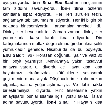
uyuşmuyordu
. İbn-i Sina
,
Ebu Said’in
inançlarının
tam zıddını savunuyordu.
İbn-i Sina
tezlerini
kanıtlarla ispat ediyordu. Her ileri sürülen tezin,
sağlamaya tabi tutulmasını istiyordu. Her iki bilgin bir
noktada birleşemiyordu. Tartışmalar hareketli idi.
Dinleyiciler heyecanlı idi. Zaman zaman dinleyiciler
yumruklarla karşı tarafı ikna ediyordu. Din
tartışmalarında mutlak doğru olmadığından ikna şekli
yumrukladır genelde. Nişabur’da da bu böyleydi
.
Ebu Said’
; 967 Horasan doğumlu. Şair ve vaiz.30
bin beyit yazmıştır .Mevlana’ya yakın tasavvuf
anlayışı vardır. O, diyordu ki;‘’ Hayat kısa, kısa
hayatımızı etrafımızdaki kötülüklerle savaşarak
geçirmenin manası yok. Düşüncelerimizi ruhumuzun
olgunlaşmasına yoğunlaştırmalıyız.
Ve ilahi hakla
birleştirmeliyiz. ‘’diyordu. Hint felsefesine yatkın
anlayışlardı bunlar islamla ilgisi yoktu fakat, İslam
adına savunuluyordu.
İbn-i Sina
: ’ Hayatın kısa