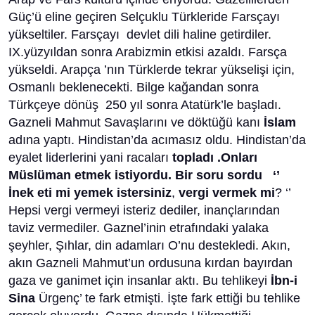
Güç’ü eline geçiren Selçuklu Türkleride Farsçayı
yükseltiler. Farsçayı devlet dili haline getirdiler.
IX.yüzyıldan sonra Arabizmin etkisi azaldı. Farsça
yükseldi. Arapça ’nın Türklerde tekrar yükselişi için,
Osmanlı beklenecekti. Bilge kağandan sonra
Türkçeye dönüş 250 yıl sonra Atatürk’le başladı.
Gazneli Mahmut Savaşlarını ve döktüğü kanı
İslam
adına yaptı. Hindistan’da acımasız oldu. Hindistan’da
eyalet liderlerini yani racaları
topladı .Onları
Müslüman etmek istiyordu. Bir soru sordu ‘’
İnek eti mi yemek istersiniz
,
vergi vermek mi
? ‘’
Hepsi vergi vermeyi isteriz dediler, inançlarından
taviz vermediler. Gaznel’inin etrafındaki yalaka
şeyhler, Şıhlar, din adamları O’nu destekledi. Akın,
akın Gazneli Mahmut’un ordusuna kırdan bayırdan
gaza ve ganimet için insanlar aktı. Bu tehlikeyi
İbn-i
Sina
Ürgenç’ te fark etmişti. İşte fark ettiği bu tehlike