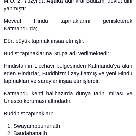
M.Ö. 2. Yüzyılda
Aşuka
adlı kral Budizmi devlet dini
yapmıştır.
Mevcut Hindu tapınaklarını genişleterek
Katmandu’da;
Dört büyük tapınak inşaa etmiştir.
Budist tapınaklarına Stupa adı verilmektedir;
Hindistan’ın Licchavi bölgesinden Katmandu’ya akın
eden Hindu’lar, Buddhizm’i zayıflatmış ve yeni Hindu
tapınakları ve saraylar inşaa etmişlerdir.
Katmandu kenti halihazırda dünya tarihi mirası ve
Unesco koruması altındadır.
Buddhist tapınakları:
Swayambbuhanath
Baudahanaith