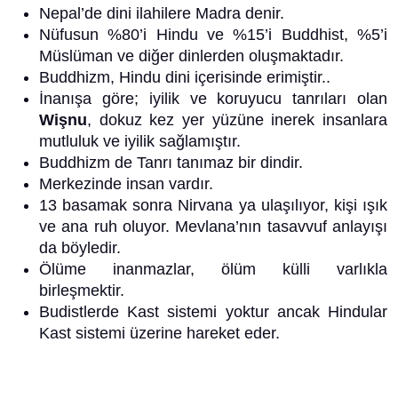
Nepal’de dini ilahilere Madra denir.
Nüfusun %80’i Hindu ve %15’i Buddhist, %5’i
Müslüman ve diğer dinlerden oluşmaktadır.
Buddhizm, Hindu dini içerisinde erimiştir..
İnanışa göre; iyilik ve koruyucu tanrıları olan
Wişnu
, dokuz kez yer yüzüne inerek insanlara
mutluluk ve iyilik sağlamıştır.
Buddhizm de Tanrı tanımaz bir dindir.
Merkezinde insan vardır.
13 basamak sonra Nirvana ya ulaşılıyor, kişi ışık
ve ana ruh oluyor. Mevlana’nın tasavvuf anlayışı
da böyledir.
Ölüme inanmazlar, ölüm külli varlıkla
birleşmektir.
Budistlerde Kast sistemi yoktur ancak Hindular
Kast sistemi üzerine hareket eder.