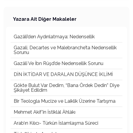
Yazara Ait Diğer Makaleler
Gazâlî’den Aydınlatmaya: Nedensellik
Gazali, Decartes ve Malebranche’ta Nedensellik
Sorunu
Gazâlî Ve İbn Rüşd’de Nedensellik Sorunu
DİN İKTİDAR VE DARALAN DÜŞÜNCE İKLİMİ
Gökte Bulut Var Dedim, “Bana Ördek Dedin” Diye
Şikâyet Edildim
Bir Teologla Mucize ve Laiklik Üzerine Tartışma
Mehmet Akif'in İstiklàl Àhlàkı
Arab’ın Kılıcı- Türkün İslamlaşma Süreci