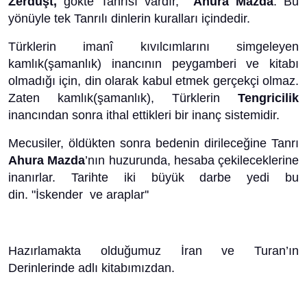
Zerdüşt,
gökte Tanrısı vardır,
Ahura Mazda
. Bu
yönüyle tek Tanrılı dinlerin kuralları içindedir.
Türklerin imanî kıvılcımlarını simgeleyen
kamlık(şamanlık) inancının peygamberi ve kitabı
olmadığı için, din olarak kabul etmek gerçekçi olmaz.
Zaten kamlık(şamanlık), Türklerin
Tengricilik
inancından sonra ithal ettikleri bir inanç sistemidir.
Mecusiler, öldükten sonra bedenin dirileceğine Tanrı
Ahura Mazda
’nın huzurunda, hesaba çekileceklerine
inanırlar. Tarihte iki büyük darbe yedi bu
din. "İskender ve araplar''
Hazırlamakta olduğumuz İran ve Turan’ın
Derinlerinde adlı kitabımızdan.