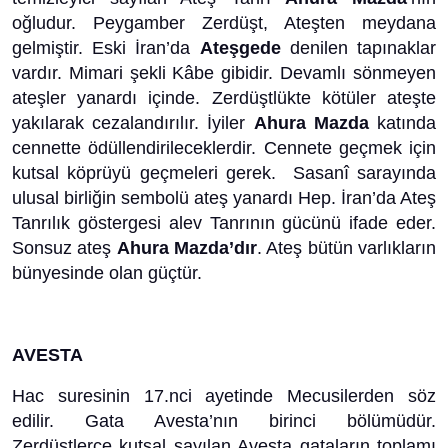
oğludur. Peygamber Zerdüşt, Ateşten meydana
gelmiştir. Eski İran’da
Ateşgede
denilen tapınaklar
vardır. Mimari şekli Kâbe gibidir. Devamlı sönmeyen
ateşler yanardı içinde. Zerdüştlükte kötüler ateşte
yakılarak cezalandırılır. İyiler
Ahura Mazda
katında
cennette ödüllendirileceklerdir. Cennete geçmek için
kutsal köprüyü geçmeleri gerek. Sasanî sarayında
ulusal birliğin sembolü ateş yanardı Hep. İran’da Ateş
Tanrılık göstergesi alev Tanrının gücünü ifade eder.
Sonsuz ateş
Ahura Mazda’dır
. Ateş bütün varlıkların
bünyesinde olan güçtür.
AVESTA
Hac suresinin 17.nci ayetinde Mecusilerden söz
edilir. Gata Avesta’nın birinci bölümüdür.
Zerdüştlerce kutsal sayılan Avesta gataların toplamı