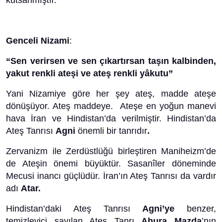
kutsanmıştır.
Genceli Nizami
:
“Sen verirsen ve sen çıkartırsan taşın kalbinden,
yakut renkli ateşi ve ateş renkli yâkutu”
Yani Nizamiye göre her şey ateş, madde ateşe
dönüşüyor. Ateş maddeye. Ateşe en yoğun manevi
hava İran ve Hindistan’da verilmiştir. Hindistan’da
Ateş Tanrısı
Agni
önemli bir tanrıdır
.
Zervanizm ile Zerdüstlüğü birleştiren Maniheizm’de
de Ateşin önemi büyüktür. Sasanîler döneminde
Mecusi inancı güçlüdür. İran’ın Ateş Tanrısı da vardır
adı
Atar.
Hindistan’daki Ateş Tanrısı
Agni’ye
benzer,
temizleyici sayılan Ateş Tanrı
Ahura Mazda
’nın