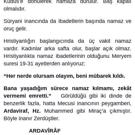
Kudüs’e dönülerek namaza durulur. Baş kapalı
olmalıdır.
Süryani inancında da ibadetlerin başında namaz ve
oruç gelir.
Hristiyanlığın başlangıcında da üç vakit namaz
vardır. Kadınlar arka safta olur, başlar açık olmaz.
Hristiyanlıkta namaz ibadetlerinin olduğunu Meryem
suresi 19-31 ayetlerden anlıyoruz:
“Her nerde olursam olayım, beni mübarek kıldı.
Bana yaşadığım sürece namaz kılmamı, zekât
vermemi emretti.”
Görüldüğü gibi iki dinde de
benzerlik fazla, hatta Mecusi inancının peygamberi,
Ardaviraf, Hz.
Muhammed gibi Miraç’a çıkmıştır.
Böyle inanır Zerdüştler.
ARDAVÎRÂF