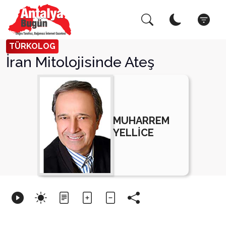
Arama Yap!
Kapat
TÜRKOLOG
İran Mitolojisinde Ateş
MUHARREM
YELLİCE