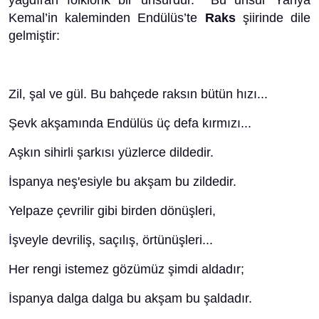
yağdıran folklorik bir unsurdur. Bu unsur Yahya
Kemal’in kaleminden Endülüs’te
Raks
şiirinde dile
gelmiştir:
Zil, şal ve gül. Bu bahçede raksın bütün hızı...
Şevk akşamında Endülüs üç defa kırmızı...
Aşkın sihirli şarkısı yüzlerce dildedir.
İspanya neş'esiyle bu akşam bu zildedir.
Yelpaze çevrilir gibi birden dönüşleri,
İşveyle devriliş, saçılış, örtünüşleri...
Her rengi istemez gözümüz şimdi aldadır;
İspanya dalga dalga bu akşam bu şaldadır.