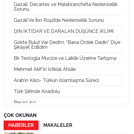
Gazali, Decartes ve Malebranche’ta Nedensellik
Sorunu
Gazâlî Ve İbn Rüşd’de Nedensellik Sorunu
DİN İKTİDAR VE DARALAN DÜŞÜNCE İKLİMİ
Gökte Bulut Var Dedim, “Bana Ördek Dedin” Diye
Şikâyet Edildim
Bir Teologla Mucize ve Laiklik Üzerine Tartışma
Mehmet Akif'in İstiklàl Àhlàkı
Arab’ın Kılıcı- Türkün İslamlaşma Süreci
Türk Şiirinde Anadolu
Beyaz Acı
Rhodıapolıs:Kumluca Ovasına Bakan Kayıp Şehir
ÇOK OKUNAN
Atsız’ı Bahane Ederek Atatürk’e ve Cumhuriyet’e
HABERLER
MAKALELER
Saldırmak