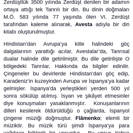
Zerdüştlük 3500 yılında Zerdüşt denilen bir adamın
ortaya attığı tek Tanrılı bir din. Bu dinin doğmaları
M.Ö. 583 yılında 77 yaşında ölen VI. Zerdüşt
tarafından kaleme alınarak,
Avesta
adıyla bir din
kitabı oluşturulmuştur.
Hindistan’dan Avrupa’ya kitle halindeki göç
dalgalarının yarattığı acılar, Avestalar’da, Tanrısal
dualar halinde dile getirilmiştir. Bu dile getirilişte O
bölgedeki Tanrılar, Hakkında da bilgiler edinilir.
Çingeneler bu devirlerde Hindistan’dan göç edip,
Karadeniz’in kuzeyinden Avrupa ve İspanya’ya kadar
gelmişler. İspanya’da yerleştikleri yerden 500 yıl
sonra sökülüp atılmış. İsyan ve şikâyet etmesinler
diye konuşmaları yasaklanmıştır. Konuşanlarının
dilleri kesilerek öldürüldüğü o çağlarda, İspanyol
çingene müziği doğmuştur.
Flâmenko
; elemli bir
müziktir. Bu müzik türü şimdi İspanya’ya para