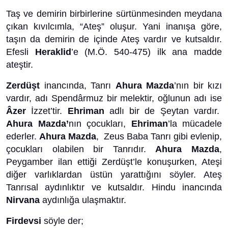
Taş ve demirin birbirlerine sürtünmesinden meydana
çıkan kıvılcımla, “Ateş” oluşur. Yani inanışa göre,
taşın da demirin de içinde Ateş vardır ve kutsaldır.
Efesli
Heraklid
’e (M.Ö. 540-475) ilk ana madde
ateştir.
Zerdüşt
inancında, Tanrı
Ahura Mazda
’nın bir kızı
vardır, adı Spendârmuz bir melektir, oğlunun adı ise
Âzer
İzzet’tir.
Ehriman
adlı bir de Şeytan vardır.
Ahura Mazda’
nın çocukları,
Ehriman
’la mücadele
ederler.
Ahura Mazda
, Zeus Baba Tanrı gibi evlenip,
çocukları olabilen bir Tanrıdır.
Ahura Mazda
,
Peygamber ilan ettiği Zerdüşt’le konuşurken, Ateşi
diğer varlıklardan üstün yarattığını söyler. Ateş
Tanrısal aydınlıktır ve kutsaldır. Hindu inancında
Nirvana
aydınlığa ulaşmaktır.
Firdevsi
söyle der;