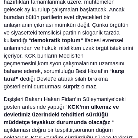
hazırlıkları tamamlanmak üzere, muhtemelen
gelecek ay kurulup çalışmaları başlatacak. Ancak
buradan bütün partilerin evet diyecekleri bir
anlaşmanın çıkması mümkün değil. Çünkü örgütün
ve siyasetteki temsilcisi partinin sloganik tarzda
kullandığı “
demokratik toplum”
ifadesi evrensel
anlamından ve hukuki nitelikten uzak örgüt isteklerini
içeriyor. KCK bunların Meclis’ten
geçmemesini,komisyon çalışmalarının uzamasını
bahane ederek, sorumluluğu Besi Hozat’ın “
karşı
taraf”
dediği Devlet‘e atarak silah bırakma
gösterilerini durdurması sürpriz olmaz.
Dışişleri Bakanı Hakan Fidan’ın Süleymaniye‘deki
gösteri arifesinde yaptığı “
KCK’nın ülkemiz ve
devletimiz üzerindeki tehditleri sürdüğü
müddetçe teyakkuz durumunda olacağız
“
açıklaması doğru bir tespittir,sorunun düğüm
noktasıdır. KCK varlığını sürdürdüğü sürece terörsüz