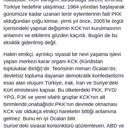
Türkiye hedefine ulaşılmaz. 1984 yılından başlayarak
günümüze kadar uzanan terör eylemlerinin faili PKK
olduğundan çoğu kimse, yirmi yıl önce, 2005’te örgüt
içerisindeki yapısal değişimin KCK’nın kurulmasının
anlamını ve etkilerini gözden kaçırdı. Bugün de bu
eksiklik giderilmiş değil.
Halen etnikçi, ayrılıkçı siyasal bir nevi yaşama işlevi
yapan merkezi karar organı KCK (Kürdistan
topluluklar Birliği)’dir. Teorisinin mimarı Öcalan’dır,
devletsiz topluma dayanan demokratik konfedarilizmi
esas alan oluşum Türkiye, Irak, İran ve Suriye’deki
Kürt etnisitesini kapsar. Bu ülkelerdeki PKK, PYD/
YPG, PJK ve yerel silahlı gruplar KCK’nın alt
birimleridir,onabağlıdır.PKK’nın devrede olmaması
KCK var oldukça etnikçi hareketin bittiği anlamına
gelmez. Bunu en iyi Öcalan bilir.
Suriye’deki siyasal konjonktürü gözlemleyen, ABD ve