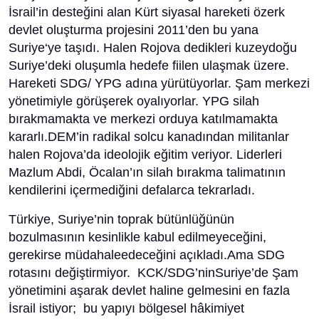
İsrail’in desteğini alan Kürt siyasal hareketi özerk
devlet oluşturma projesini 2011’den bu yana
Suriye‘ye taşıdı. Halen Rojova dedikleri kuzeydoğu
Suriye’deki oluşumla hedefe fiilen ulaşmak üzere.
Hareketi SDG/ YPG adına yürütüyorlar. Şam merkezi
yönetimiyle görüşerek oyalıyorlar. YPG silah
bırakmamakta ve merkezi orduya katılmamakta
kararlı.DEM’in radikal solcu kanadından militanlar
halen Rojova’da ideolojik eğitim veriyor. Liderleri
Mazlum Abdi, Öcalan’ın silah bırakma talimatının
kendilerini içermediğini defalarca tekrarladı.
Türkiye, Suriye’nin toprak bütünlüğünün
bozulmasının kesinlikle kabul edilmeyeceğini,
gerekirse müdahaleedeceğini açıkladı.Ama SDG
rotasını değiştirmiyor. KCK/SDG’ninSuriye’de Şam
yönetimini aşarak devlet haline gelmesini en fazla
İsrail istiyor; bu yapıyı bölgesel hâkimiyet