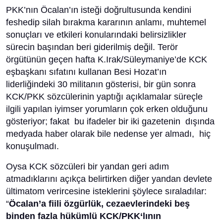
PKK’nın Öcalan’ın isteği doğrultusunda kendini
feshedip silah bırakma kararının anlamı, muhtemel
sonuçları ve etkileri konularındaki belirsizlikler
sürecin başından beri giderilmiş değil. Terör
örgütünün geçen hafta K.Irak/Süleymaniye’de KCK
eşbaşkanı sıfatını kullanan Besi Hozat’ın
liderliğindeki 30 militanın gösterisi, bir gün sonra
KCK/PKK sözcülerinin yaptığı açıklamalar süreçle
ilgili yapılan iyimser yorumların çok erken olduğunu
gösteriyor; fakat bu ifadeler bir iki gazetenin dışında
medyada haber olarak bile nedense yer almadı, hiç
konuşulmadı.
Oysa KCK sözcüleri bir yandan geri adım
atmadıklarını açıkça belirtirken diğer yandan devlete
ültimatom verircesine isteklerini şöylece sıraladılar:
“
Öcalan’a fiili özgürlük, cezaevlerindeki beş
binden fazla hükümlü KCK/PKK‘lının