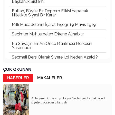
Başkanlık Sistemi
Butlan, Büyük Bir Deprem Etkisi Yapacak
Nitelikte Siyasi Bir Karar
Millî Mücadelenin İşaret Fişeği: 19 Mayıs 1919
Seçimler Muhtemelen Erkene Alınabilir
Bu Savaşın Bir An Önce Bitirilmesi Herkesin
Yararınadır
Seçmeli Ders Olarak Siyere İlgi Neden Azaldı?
İki Menfur Saldırı ve Katliam Çok Yönlü
ÇOK OKUNAN
İncelenmelidir
HABERLER
MAKALELER
Bu Savaşta Kazananlar, Kaybedenler ve Türkiye
Üzerine Etkileri
Öcalan ve Dem Nasıl Bir Türkiye İstiyor?
Antalya’nın içme suyu kaynağından pet bardak, alkol
şişeleri, poşetler çıkartıldı
Abd’de Bu Ses İlk Defa Duyuluyor
Psikiyatrik Sorunları Olan İki Ruh Hastası