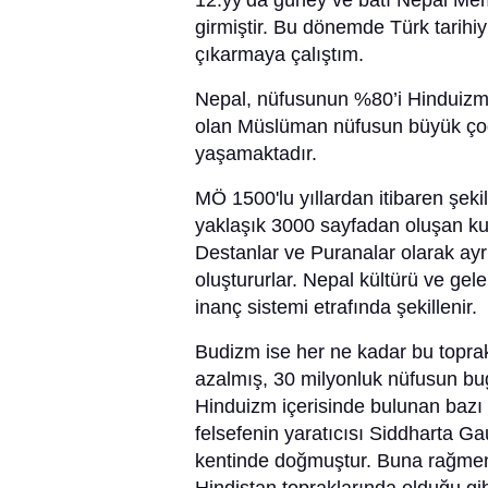
12.yy’da güney ve batı Nepal Memlu
girmiştir. Bu dönemde Türk tarihiyl
çıkarmaya çalıştım.
Nepal, nüfusunun %80’i Hinduizm 
olan Müslüman nüfusun büyük çoğu
yaşamaktadır.
MÖ 1500'lu yıllardan itibaren şek
yaklaşık 3000 sayfadan oluşan kut
Destanlar ve Puranalar olarak ayrı 
oluştururlar. Nepal kültürü ve gel
inanç sistemi etrafında şekillenir.
Budizm ise her ne kadar bu toprak
azalmış, 30 milyonluk nüfusun bug
Hinduizm içerisinde bulunan bazı k
felsefenin yaratıcısı Siddharta G
kentinde doğmuştur. Buna rağmen 