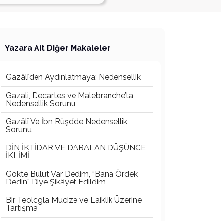
Yazara Ait Diğer Makaleler
Gazâlî’den Aydınlatmaya: Nedensellik
Gazali, Decartes ve Malebranche’ta
Nedensellik Sorunu
Gazâlî Ve İbn Rüşd’de Nedensellik
Sorunu
DİN İKTİDAR VE DARALAN DÜŞÜNCE
İKLİMİ
Gökte Bulut Var Dedim, “Bana Ördek
Dedin” Diye Şikâyet Edildim
Bir Teologla Mucize ve Laiklik Üzerine
Tartışma