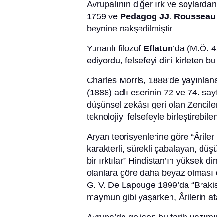
Avrupalının diğer ırk ve soylardan
1759 ve
Pedagog JJ. Roussea
beynine nakşedilmiştir.
Yunanlı filozof
Eflatun
’da (M.Ö. 4
ediyordu, felsefeyi dini kirleten bu 
Charles Morris, 1888’de yayınlan
(1888) adlı eserinin 72 ve 74. sa
düşünsel zekâsı geri olan Zencile
teknolojiyi felsefeyle birleştirebil
Aryan teorisyenlerine göre “Ârile
karakterli, sürekli çabalayan, düş
bir ırktılar” Hindistan’ın yüksek d
olanlara göre daha beyaz olması d
G. V. De Lapouge 1899’da “Brakis
maymun gibi yaşarken, Ârilerin ata