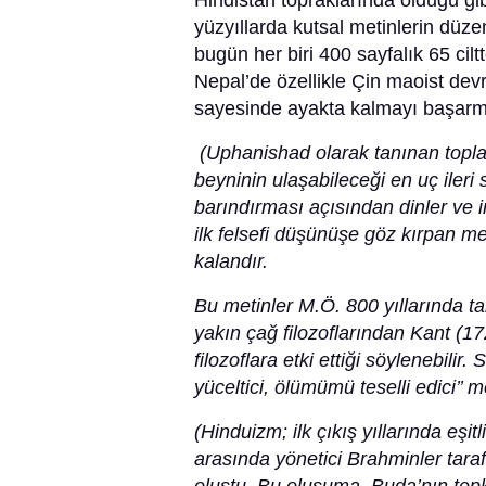
Hindistan topraklarında olduğu gi
yüzyıllarda kutsal metinlerin düze
bugün her biri 400 sayfalık 65 cilt
Nepal’de özellikle Çin maoist dev
sayesinde ayakta kalmayı başarmı
(Uphanishad olarak tanınan toplam
beyninin ulaşabileceği en uç ileri
barındırması açısından dinler ve i
ilk felsefi düşünüşe göz kırpan me
kalandır.
Bu metinler M.Ö. 800 yıllarında ta
yakın çağ filozoflarından Kant (
filozoflara etki ettiği söylenebili
yüceltici, ölümümü teselli edici’’ m
(Hinduizm; ilk çıkış yıllarında eşi
arasında yönetici Brahminler taraf