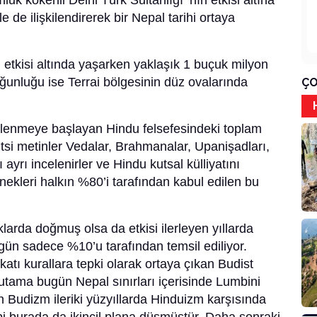
k kökenli Delhi Türk Sultanlığı ’nın etkisi altına
e de ilişkilendirerek bir Nepal tarihi ortaya
etkisi altında yaşarken yaklaşık 1 buçuk milyon
nluğu ise Terrai bölgesinin düz ovalarında
ÇO
illenmeye başlayan Hindu felsefesindeki toplam
si metinler Vedalar, Brahmanalar, Upanişadları,
ayrı incelenirler ve Hindu kutsal külliyatını
enekleri halkın %80’i tarafından kabul edilen bu
larda doğmuş olsa da etkisi ilerleyen yıllarda
ün sadece %10’u tarafından temsil ediliyor.
atı kurallara tepki olarak ortaya çıkan Budist
autama bugün Nepal sınırları içerisinde Lumbini
Budizm ileriki yüzyıllarda Hinduizm karşısında