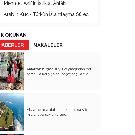
Mehmet Akif'in İstiklàl Àhlàkı
Arab’ın Kılıcı- Türkün İslamlaşma Süreci
Türk Şiirinde Anadolu
K OKUNAN
Beyaz Acı
HABERLER
MAKALELER
Rhodıapolıs:Kumluca Ovasına Bakan
Kayıp Şehir
Atsız’ı Bahane Ederek Atatürk’e ve
Cumhuriyet’e Saldırmak
Antalya’nın içme suyu kaynağından pet
bardak, alkol şişeleri, poşetler çıkartıldı
3 Mayıs 1944’ten Bugüne Türkçülük:
Cumhuriyet’in Kurucu Fikrinden Bir
Diriliş Hafızasına
Devletin Laik Kimliğinden Ödün –
Mevlid’den Menzil’e, Ayrılıkçılıktan Umut
Hakkına
Muratpaşa’da akıllı sulama 3 yılda 5,6
milyar litre suyu korudu
Toplumcu Gerçekçi Edebiyat Dünyada
Niçin Tıkandı?