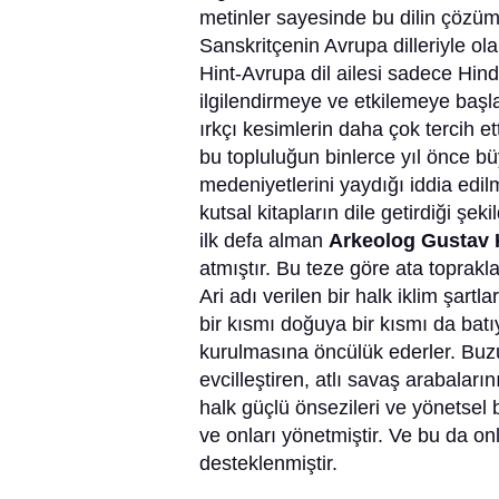
metinler sayesinde bu dilin çözüm
Sanskritçenin Avrupa dilleriyle olan
Hint-Avrupa dil ailesi sadece Hindi
ilgilendirmeye ve etkilemeye başla
ırkçı kesimlerin daha çok tercih ett
bu topluluğun binlerce yıl önce 
medeniyetlerini yaydığı iddia edil
kutsal kitapların dile getirdiği şe
ilk defa alman
Arkeolog Gustav 
atmıştır. Bu teze göre ata toprakl
Ari adı verilen bir halk iklim şar
bir kısmı doğuya bir kısmı da ba
kurulmasına öncülük ederler. Buzu
evcilleştiren, atlı savaş arabaları
halk güçlü önsezileri ve yönetsel 
ve onları yönetmiştir. Ve bu da on
desteklenmiştir.