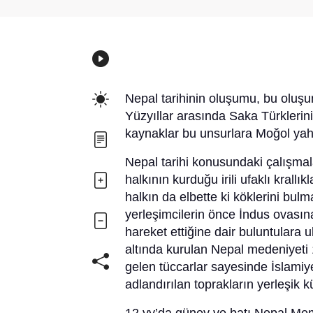
Nepal tarihinin oluşumu, bu oluşum
Yüzyıllar arasında Saka Türklerin
kaynaklar bu unsurlara Moğol yahut
Nepal tarihi konusundaki çalışmala
halkının kurduğu irili ufaklı krallık
halkın da elbette ki köklerini bul
yerleşimcilerin önce İndus ovası
hareket ettiğine dair buluntulara
altında kurulan Nepal medeniyeti
gelen tüccarlar sayesinde İslamiy
adlandırılan toprakların yerleşik 