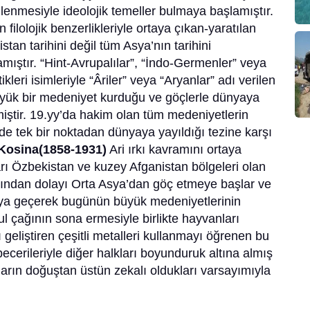
lenmesiyle ideolojik temeller bulmaya başlamıştır.
 filolojik benzerlikleriyle ortaya çıkan-yaratılan
stan tarihini değil tüm Asya’nın tarihini
mıştır. “Hint-Avrupalılar”, “İndo-Germenler” veya
ikleri isimleriyle “Âriler” veya “Aryanlar” adı verilen
büyük bir medeniyet kurduğu ve göçlerle dünyaya
miştir. 19.yy’da hakim olan tüm medeniyetlerin
kilde tek bir noktadan dünyaya yayıldığı tezine karşı
Kosina(1858-1931)
Ari ırkı kavramını ortaya
arı Özbekistan ve kuzey Afganistan bölgeleri olan
tlarından dolayı Orta Asya’dan göç etmeye başlar ve
tıya geçerek bugünün büyük medeniyetlerinin
l çağının sona ermesiyle birlikte hayvanları
nı geliştiren çeşitli metalleri kullanmayı öğrenen bu
becerileriyle diğer halkları boyunduruk altına almış
ların doğuştan üstün zekalı oldukları varsayımıyla