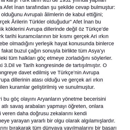
a karşı Türk tarih tezi de 1932 yılında yapılan
da Afet İnan tarafından şu şekilde cevap bulmuştur:
olduğunu Avrupalı âlimlerin de kabul ettiğini;
çek Ârilerin Türkler olduğudur” Afet İnan bu
ik köklerini Avrupa dillerinde değil öz Türkçe’de
k tarihi kuramcılarının bir kısmı gerçek Ari ırkın
ebe olmadığını yerleşik hayat konusunda binlerce
ı fakat buzul çağın sonuyla birlikte tüm Asya’yı
deki tüm halkları göç etmeye zorladığını söylerler.
 3.Dil ve Tarih kongresinde de tartışılmıştır. O
kongreye davet edilmiş ve Türkçe’nin Avrupa
rupa dillerinin atası olduğu ve gerçek ari ırkın
rilen kuramlar geliştirilmiş ve sunulmuştur.
ri bu göç olayını Aryanların yönetme becerisini
 atlı savaş arabaları yapmayı öğreten, onlara
i veren daha doğrusu zekalarını kendi
meye yarayan yararlı bir olgu olarak algılamışlardır.
ını bırakarak tüm dünyaya yayılmalarını bir başarı