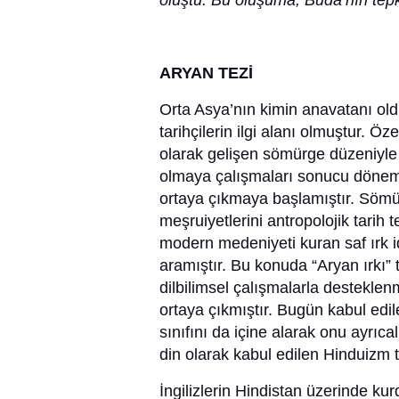
oluştu. Bu oluşuma, Buda’nın tepk
ARYAN TEZİ
Orta Asya’nın kimin anavatanı old
tarihçilerin ilgi alanı olmuştur. Öz
olarak gelişen sömürge düzeniyle A
olmaya çalışmaları sonucu dönemin ş
ortaya çıkmaya başlamıştır. Sömü
meşruiyetlerini antropolojik tarih
modern medeniyeti kuran saf ırk id
aramıştır. Bu konuda “Aryan ırkı” t
dilbilimsel çalışmalarla desteklen
ortaya çıkmıştır. Bugün kabul edi
sınıfını da içine alarak onu ayrıc
din olarak kabul edilen Hinduizm t
İngilizlerin Hindistan üzerinde k