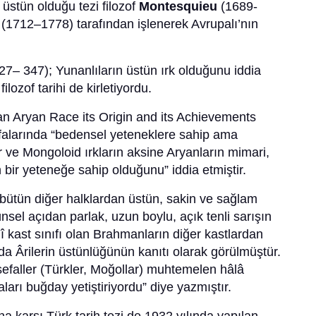
 üstün olduğu tezi filozof
Montesquieu
(1689-
u
(1712–1778) tarafından işlenerek Avrupalı’nın
27– 347); Yunanlıların üstün ırk olduğunu iddia
filozof tarihi de kirletiyordu.
an Aryan Race its Origin and its Achievements
yfalarında “bedensel yeteneklere sahip ama
r ve Mongoloid ırkların aksine Aryanların mimari,
en bir yeteneğe sahip olduğunu” iddia etmiştir.
r bütün diğer halklardan üstün, sakin ve sağlam
ünsel açıdan parlak, uzun boylu, açık tenli sarışın
inî kast sınıfı olan Brahmanların diğer kastlardan
a Ârilerin üstünlüğünün kanıtı olarak görülmüştür.
efaller (Türkler, Moğollar) muhtemelen hâlâ
ları buğday yetiştiriyordu” diye yazmıştır.