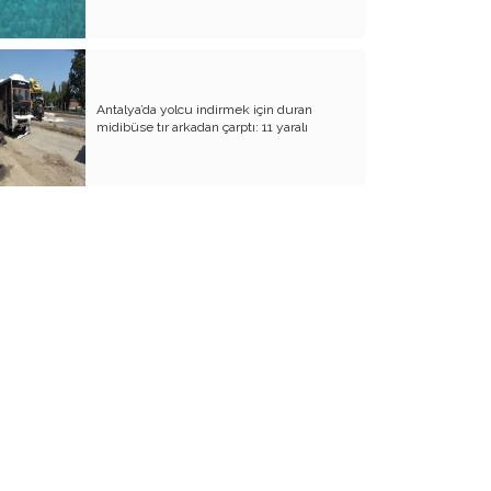
Kürtçe: Ayrı Bir Dil mi, Persçenin
Dağlarda Korunmuş Bir Kolu mu?
Kürtçe Dil Söyleminde Filoloji Ne
Söyler?
Antalya’da yolcu indirmek için duran
midibüse tır arkadan çarptı: 11 yaralı
Hint-Avrupa Dil Teorisine Eleştirel
Yaklaşım
Saka- Bozkurt Mitinden Kalki’ye
Yeni Yıl İnançları
Mehmet Akif İttihatçı ve İslamcıydı
Türk Güneş Kültünün Sürekliliği
Kürt Ve Zaza Mitolojisinin Arkaik Temeli
Arkaik, Asyatik–İranî Dil Tabakasına ve
Hint-Avrupa Tezine Eleştirel Bakış
Zazacanın Sınıflandırılması Üzerine