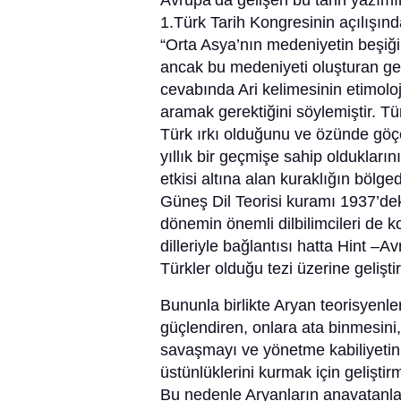
Avrupa’da gelişen bu tarih yazımın
1.Türk Tarih Kongresinin açılışın
“Orta Asya’nın medeniyetin beşiği 
ancak bu medeniyeti oluşturan ger
cevabında Ari kelimesinin etimoloj
aramak gerektiğini söylemiştir. Tür
Türk ırkı olduğunu ve özünde göç
yıllık bir geçmişe sahip oldukların
etkisi altına alan kuraklığın bölge
Güneş Dil Teorisi kuramı 1937’deki
dönemin önemli dilbilimcileri de 
dilleriyle bağlantısı hatta Hint –Av
Türkler olduğu tezi üzerine gelişti
Bununla birlikte Aryan teorisyenle
güçlendiren, onlara ata binmesini,
savaşmayı ve yönetme kabiliyetin
üstünlüklerini kurmak için geliştir
Bu nedenle Aryanların anavatanlar