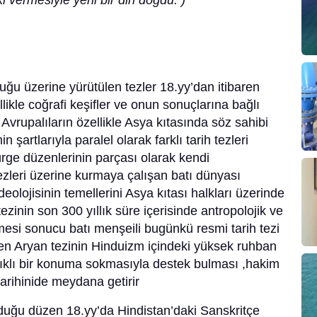
i vermesiyle yeni bir din doğdu. )
uğu üzerine yürütülen tezler 18.yy’dan itibaren
ellikle coğrafi keşifler ve onun sonuçlarına bağlı
vrupalıların özellikle Asya kıtasında söz sahibi
artlarıyla paralel olarak farklı tarih tezleri
rge düzenlerinin parçası olarak kendi
 tezleri üzerine kurmaya çalışan batı dünyası
eolojisinin temellerini Asya kıtası halkları üzerinde
ezinin son 300 yıllık süre içerisinde antropolojik ve
mesi sonucu batı menşeili bugünkü resmi tarih tezi
len Aryan tezinin Hinduizm içindeki yüksek ruhban
alıklı bir konuma sokmasıyla destek bulması ,hakim
arihinide meydana getirir
urduğu düzen 18.yy’da Hindistan’daki Sanskritçe