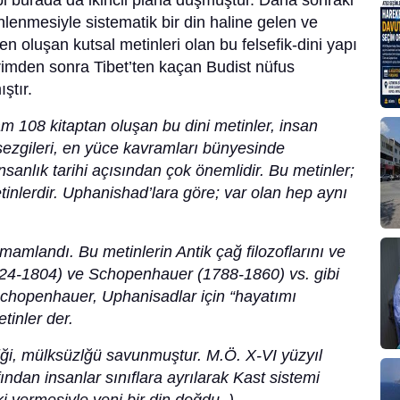
bi burada da ikincil plana düşmüştür. Daha sonraki
nlenmesiyle sistematik bir din haline gelen ve
ten oluşan kutsal metinleri olan bu felsefik-dini yapı
rimden sonra Tibet’ten kaçan Budist nüfus
ştır.
 108 kitaptan oluşan bu dini metinler, insan
 sezgileri, en yüce kavramları bünyesinde
nsanlık tarihi açısından çok önemlidir. Bu metinler;
tinlerdir. Uphanishad’lara göre; var olan hep aynı
mamlandı. Bu metinlerin Antik çağ filozoflarını ve
1724-1804) ve Schopenhauer (1788-1860) vs. gibi
r. Schopenhauer, Uphanisadlar için “hayatımı
etinler der.
tliği, mülksüzlğü savunmuştur. M.Ö. X-VI yüzyıl
ından insanlar sınıflara ayrılarak Kast sistemi