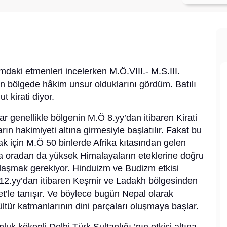
daki etmenleri incelerken M.Ö.VIII.- M.S.III.
in bölgede hâkim unsur olduklarını gördüm. Batılı
 kirati diyor.
r genellikle bölgenin M.Ö 8.yy’dan itibaren Kirati
ların hakimiyeti altına girmesiyle başlatılır. Fakat bu
mak için M.Ö 50 binlerde Afrika kıtasından gelen
na oradan da yüksek Himalayaların eteklerine doğru
 ulaşmak gerekiyor. Hinduizm ve Budizm etkisi
 12.yy’dan itibaren Keşmir ve Ladakh bölgesinden
et’le tanışır. Ve böylece bugün Nepal olarak
kültür katmanlarının dini parçaları oluşmaya başlar.