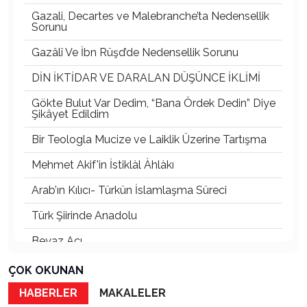
Gazali, Decartes ve Malebranche’ta Nedensellik
Sorunu
Gazâlî Ve İbn Rüşd’de Nedensellik Sorunu
DİN İKTİDAR VE DARALAN DÜŞÜNCE İKLİMİ
Gökte Bulut Var Dedim, “Bana Ördek Dedin” Diye
Şikâyet Edildim
Bir Teologla Mucize ve Laiklik Üzerine Tartışma
Mehmet Akif'in İstiklàl Àhlàkı
Arab’ın Kılıcı- Türkün İslamlaşma Süreci
Türk Şiirinde Anadolu
Beyaz Acı
Rhodıapolıs:Kumluca Ovasına Bakan Kayıp Şehir
ÇOK OKUNAN
Atsız’ı Bahane Ederek Atatürk’e ve Cumhuriyet’e
HABERLER
MAKALELER
Saldırmak