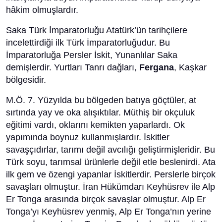
hâkim olmuşlardır.
Saka Türk İmparatorluğu Atatürk’ün tarihçilere
incelettirdiği ilk Türk İmparatorluğudur. Bu
İmparatorluğa Persler İskit, Yunanlılar Saka
demişlerdir. Yurtları Tanrı dağları,
Fergana
, Kaşkar
bölgesidir.
M.Ö. 7. Yüzyılda bu bölgeden batıya göçtüler, at
sırtında yay ve oka alışıktılar. Müthiş bir okçuluk
eğitimi vardı, oklarını kemikten yaparlardı. Ok
yapımında boynuz kullanmışlardır. İskitler
savaşçıdırlar, tarımı değil avcılığı geliştirmişleridir. Bu
Türk soyu, tarımsal ürünlerle değil etle beslenirdi. Ata
ilk gem ve özengi yapanlar İskitlerdir. Perslerle birçok
savaşları olmuştur. İran Hükümdarı Keyhüsrev ile Alp
Er Tonga arasında birçok savaşlar olmuştur. Alp Er
Tonga’yı Keyhüsrev yenmiş, Alp Er Tonga’nın yerine