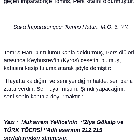
geçen İmparatoriçe Tomris, Pers kralını öldürmüştür.
Saka İmparatoriçesi Tomris Hatun, M.Ö. 6. YY.
Tomris Han, bir tulumu kanla doldurmuş, Pers ölüleri
arasında Keyhüsrev’in (Kyros) cesetini bulmuş,
kafasını kesip tuluma atarak şöyle demiştir:
“Hayatta kaldığım ve seni yendiğim halde, sen bana
zarar verdin. Seni uyarmıştım. Şimdi yapacağım,
seni senin kanınla doyurmaktır.”
Yazı ; Muharrem Yellice’nin ‘’Ziya Gökalp ve
TÜRK TÖERSİ ‘’Adlı eserinin 212.215
sayfalarından alınmıştır.