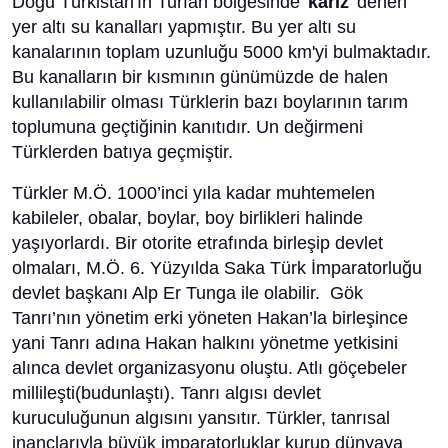
Doğu Türkistan'ın Turfan bölgesinde '
kariz
' denen
yer altı su kanalları yapmıştır. Bu yer altı su
kanalarının toplam uzunluğu 5000 km'yi bulmaktadır.
Bu kanalların bir kısmının günümüzde de halen
kullanılabilir olması Türklerin bazı boylarının tarım
toplumuna geçtiğinin kanıtıdır. Un değirmeni
Türklerden batıya geçmiştir.
Türkler M.Ö. 1000’inci yıla kadar muhtemelen
kabileler, obalar, boylar, boy birlikleri halinde
yaşıyorlardı. Bir otorite etrafında birleşip devlet
olmaları, M.Ö. 6. Yüzyılda Saka Türk İmparatorluğu
devlet başkanı Alp Er Tunga ile olabilir. Gök
Tanrı’nın yönetim erki yöneten Hakan’la birleşince
yani Tanrı adına Hakan halkını yönetme yetkisini
alınca devlet organizasyonu oluştu. Atlı göçebeler
millileşti(budunlaştı). Tanrı algısı devlet
kuruculuğunun algısını yansıtır. Türkler, tanrısal
inançlarıyla büyük imparatorluklar kurup dünyaya