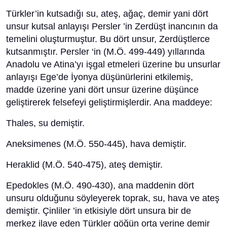
Türkler’in kutsadığı su, ateş, ağaç, demir yani dört
unsur kutsal anlayışı Persler ’in Zerdüşt inancının da
temelini oluşturmuştur. Bu dört unsur, Zerdüştlerce
kutsanmıştır. Persler ‘in (M.Ö. 499-449) yıllarında
Anadolu ve Atina’yı işgal etmeleri üzerine bu unsurlar
anlayışı Ege’de İyonya düşünürlerini etkilemiş,
madde üzerine yani dört unsur üzerine düşünce
geliştirerek felsefeyi geliştirmişlerdir. Ana maddeye:
Thales, su demiştir.
Aneksimenes (M.Ö. 550-445), hava demiştir.
Heraklid (M.Ö. 540-475), ateş demiştir.
Epedokles (M.Ö. 490-430), ana maddenin dört
unsuru olduğunu söyleyerek toprak, su, hava ve ateş
demiştir. Çinliler ’in etkisiyle dört unsura bir de
merkez ilave eden Türkler göğün orta yerine demir