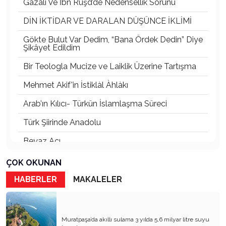
Gazâlî Ve İbn Rüşd’de Nedensellik Sorunu
DİN İKTİDAR VE DARALAN DÜŞÜNCE İKLİMİ
Gökte Bulut Var Dedim, “Bana Ördek Dedin” Diye
Şikâyet Edildim
Bir Teologla Mucize ve Laiklik Üzerine Tartışma
Mehmet Akif'in İstiklàl Àhlàkı
Arab’ın Kılıcı- Türkün İslamlaşma Süreci
Türk Şiirinde Anadolu
Beyaz Acı
Rhodıapolıs:Kumluca Ovasına Bakan Kayıp Şehir
ÇOK OKUNAN
Atsız’ı Bahane Ederek Atatürk’e ve Cumhuriyet’e
HABERLER
MAKALELER
Saldırmak
3 Mayıs 1944’ten Bugüne Türkçülük:
Cumhuriyet’in Kurucu Fikrinden Bir Diriliş
Muratpaşa’da akıllı sulama 3 yılda 5,6 milyar litre suyu
Hafızasına