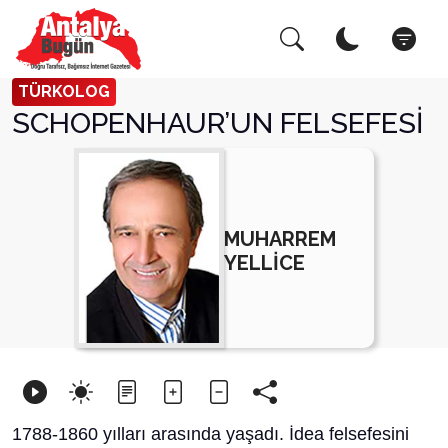
Arama Yap!
Kapat
TÜRKOLOG
SCHOPENHAUR’UN FELSEFESİ
MUHARREM
YELLİCE
1788-1860 yılları arasında yaşadı. İdea felsefesini