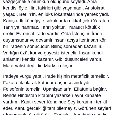
vazgeçmekle mümkün olduğunu söyledi. Ama
kendisi öyle Hint fakirleri gibi yaşamadı. Aristokrat
yaşadı. Berlin’in, en lüks lokantalarında yemek yedi.
Kaniş adlı köpeğiyle sokaklarda dikkat çekti.Yaratan
Tanrı’ya inanmaz. Tanrı yoktur. Yaratıcı kötülük
üretir: Evrensel irade vardır. O’da İstenç’tir. İrade
duyumsudur ve devamlı insanı acıya iter.İnsan kör
bir iradenin sonucudur. Bilinç sonradan kazanılır.
Varlığın özü, kör ve gayesiz istençtir. İnsan kendi
anlamını kendisi kazanır. Gibi düşünceleri vardır.
Materyalist değildir. Marks’ı eleştirir.
İradeye vurgu yaptı. İrade kişinin metafizik temelidir.
Fakat etik olarak kötüdür düşüncesindeydi.
Felsefenin temelini Upanişadlar’a, Eflatun’a bağlar.
Bende Hindistan kitabını yazarken aynı kanaate
vardım . Kant’ı sever Kendinde Şey kuramını tenkit
eder. Kant, gerçekliği tam bilemeyiz. Görünen şeyleri
( fenomenleri) görürüz.. Gerçeklik kendinde şeydir.