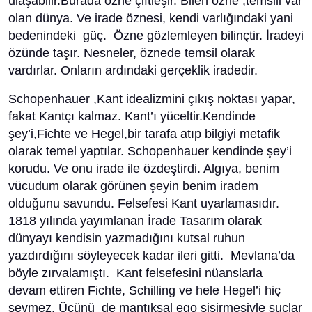
ulaşabilir.Burada özne çiftleşir. Bilen özne ,temsili var
olan dünya. Ve irade öznesi, kendi varlığındaki yani
bedenindeki güç. Özne gözlemleyen bilinçtir. İradeyi
özünde taşır. Nesneler, öznede temsil olarak
vardırlar. Onların ardındaki gerçeklik iradedir.
Schopenhauer ,Kant idealizmini çıkış noktası yapar,
fakat Kantçı kalmaz. Kant’ı yüceltir.Kendinde
şey’i,Fichte ve Hegel,bir tarafa atıp bilgiyi metafik
olarak temel yaptılar. Schopenhauer kendinde şey’i
korudu. Ve onu irade ile özdeştirdi. Algıya, benim
vücudum olarak görünen şeyin benim iradem
olduğunu savundu. Felsefesi Kant uyarlamasıdır.
1818 yılında yayımlanan İrade Tasarım olarak
dünyayı kendisin yazmadığını kutsal ruhun
yazdırdığını söyleyecek kadar ileri gitti. Mevlana’da
böyle zırvalamıştı. Kant felsefesini nüanslarla
devam ettiren Fichte, Schilling ve hele Hegel’i hiç
sevmez. Üçünü de mantıksal ego şişirmesiyle suçlar