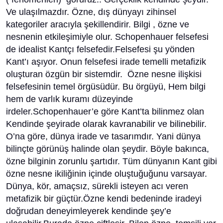
Ve ulaşılmazdır. Özne, dış dünyayı zihinsel
kategoriler aracıyla şekillendirir. Bilgi , özne ve
nesnenin etkileşimiyle olur. Schopenhauer felsefesi
de idealist Kantçı felsefedir.Felsefesi şu yönden
Kant’ı aşıyor. Onun felsefesi irade temelli metafizik
oluşturan özgün bir sistemdir. Özne nesne ilişkisi
felsefesinin temel örgüsüdür. Bu örgüyü, Hem bilgi
hem de varlık kuramı düzeyinde
irdeler.Schopenhauer’e göre Kant’ta bilinmez olan
Kendinde şeyirade olarak kavranabilir ve bilinebilir.
O’na göre, dünya irade ve tasarımdır. Yani dünya
bilinçte görünüş halinde olan şeydir. Böyle bakınca,
özne bilginin zorunlu şartıdır. Tüm dünyanın Kant gibi
özne nesne ikiliğinin içinde oluştuğuğunu varsayar.
Dünya, kör, amaçsız, sürekli isteyen acı veren
metafizik bir güçtür.Özne kendi bedeninde iradeyi
doğrudan deneyimleyerek kendinde şey’e