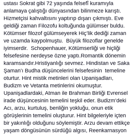
ustası Sokrat gibi 72 yaşında felsefî kuramıyla
anlamaya çalıştığı dünyasından bilinmeze karıştı.
Hizmetçisi kahvaltısını yaptırıp dışarı çıkmıştı. Eve
geldiği zaman Filozofu koltuğunda gülümser buldu.
Kötümser filozof gülümseyerek Hiç’lik dediği zaman
ve uzamda kaypolmuştu. Büyük filozoflar genelde
iyimserdir. Schopenhauer, Kötümserliği ve hiçliği
felsefesine nerdeyse özne yaptı.Romantik dönemin
karamsarıdır.Hristiyanlığı sevmez. Hindistan ve Saka
Şaman’ı Budha düşüncelerini felsefesinin temeline
oturtur. Hint mistik metinleri olan Upanişadları,
Budizm ve Vetanta metinlerini okumuştur.
Upanişadlardaki, Atman ile Brahman Birliği Evrensel
irade düşüncesinin temelini teşkil eder. Budizm’deki
Acı, arzu, kurtuluş, benliğin yokluğu, onun etik
görüşlerinin temelini oluşturur. Hint bilgeleriyle içten
bir yakınlığı olduğunu söylemiştir. Arzu devam ettikçe
yaşam döngüsünün sürdüğü algısı, Reenkarnasyon