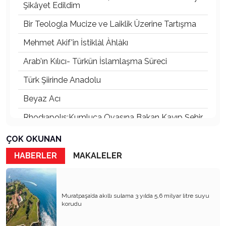
Şikâyet Edildim
Bir Teologla Mucize ve Laiklik Üzerine Tartışma
Mehmet Akif'in İstiklàl Àhlàkı
Arab’ın Kılıcı- Türkün İslamlaşma Süreci
Türk Şiirinde Anadolu
Beyaz Acı
Rhodıapolıs:Kumluca Ovasına Bakan Kayıp Şehir
Atsız’ı Bahane Ederek Atatürk’e ve Cumhuriyet’e
ÇOK OKUNAN
Saldırmak
HABERLER
MAKALELER
3 Mayıs 1944’ten Bugüne Türkçülük:
Cumhuriyet’in Kurucu Fikrinden Bir Diriliş
Hafızasına
Muratpaşa’da akıllı sulama 3 yılda 5,6 milyar litre suyu
Devletin Laik Kimliğinden Ödün – Mevlid’den
korudu
Menzil’e, Ayrılıkçılıktan Umut Hakkına
Toplumcu Gerçekçi Edebiyat Dünyada Niçin