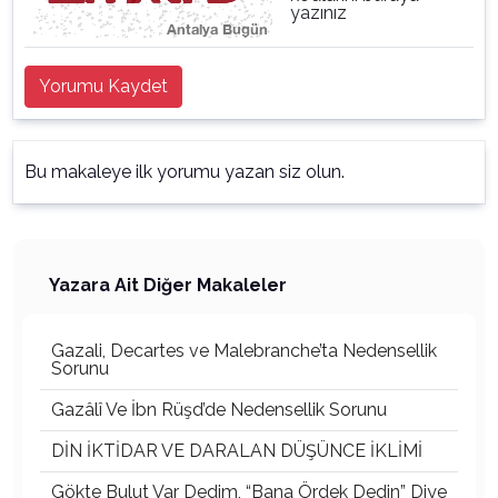
yazınız
Yorumu Kaydet
Bu makaleye ilk yorumu yazan siz olun.
Yazara Ait Diğer Makaleler
Gazali, Decartes ve Malebranche’ta Nedensellik
Sorunu
Gazâlî Ve İbn Rüşd’de Nedensellik Sorunu
DİN İKTİDAR VE DARALAN DÜŞÜNCE İKLİMİ
Gökte Bulut Var Dedim, “Bana Ördek Dedin” Diye