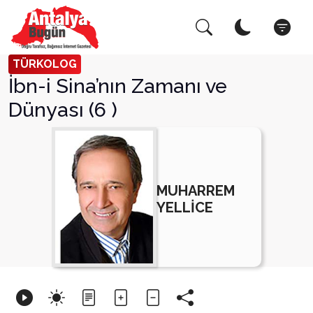
Arama Yap!
Kapat
TÜRKOLOG
İbn-i Sina’nın Zamanı ve
Dünyası (6 )
MUHARREM
YELLİCE