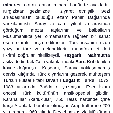
minaresi
olarak anılan minare bugünde ayaktadır.
Kırgızistan gezimizde ziyaret etmiştik. Gezi
arkadaşımızın okuduğu ezan
’
Pamir Dağlarında
yankılanmıştı. Saray ve cami yıkıntıları arasında
gördüğüm mezar taşlarının ve balbalların
Müslümanlıkta yeri olmamasına rağmen bir sanat
eseri olarak inşa edilmeleri Türk insanını uzun
yüzyıllar töre ve geleneklerini muhafaza ettikleri
fikrimi doğrular nitelikteydi.
Kaşgarlı Mahmut’ta
asilzadedir. Isık Gölü yakınlarındaki
Bars Kul
denilen
köyde doğmuştur. Kaşgarlı, Saraya yaklaşamamış
derviş kılığında Türk diyarlarını gezerek muhteşem
Türkün kutsal kitabı
Divan’ı Lügat it Türkü
1072-
1083 yıllarında Bağdat’ta yazmıştır .Eser İslam
öncesi Türk kültürünün ansiklopedisi gibidir.
Karahallılar (karluklular) 750 Talas harbinde Çine
karşı Araplarla beraber olmuşlar, Arap kültürüne 200
yıl direnerek 960 yılında Devlet baskısıyla Müslüman