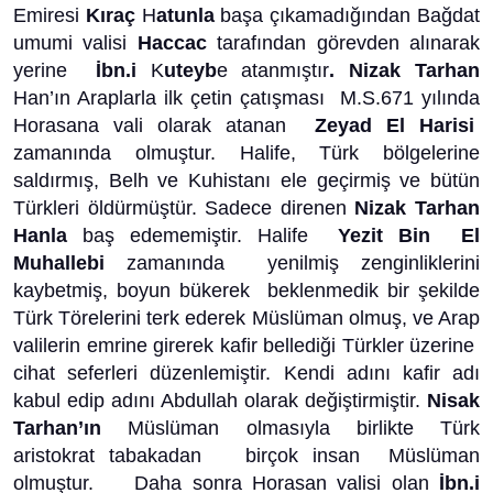
Emiresi
Kıraç
H
atunla
başa çıkamadığından Bağdat
umumi valisi
Haccac
tarafından görevden alınarak
yerine
İbn.i
K
uteyb
e atanmıştır
. Nizak Tarhan
Han’ın Araplarla ilk çetin çatışması M.S.671 yılında
Horasana vali olarak atanan
Zeyad El Harisi
zamanında olmuştur. Halife, Türk bölgelerine
saldırmış, Belh ve Kuhistanı ele geçirmiş ve bütün
Türkleri öldürmüştür. Sadece direnen
Nizak Tarhan
Hanla
baş edememiştir. Halife
Yezit Bin El
Muhallebi
zamanında yenilmiş zenginliklerini
kaybetmiş, boyun bükerek beklenmedik bir şekilde
Türk Törelerini terk ederek Müslüman olmuş, ve Arap
valilerin emrine girerek kafir bellediği Türkler üzerine
cihat seferleri düzenlemiştir. Kendi adını kafir adı
kabul edip adını Abdullah olarak değiştirmiştir.
Nisak
Tarhan’ın
Müslüman olmasıyla birlikte Türk
aristokrat tabakadan birçok insan Müslüman
olmuştur. Daha sonra Horasan valisi olan
İbn.i