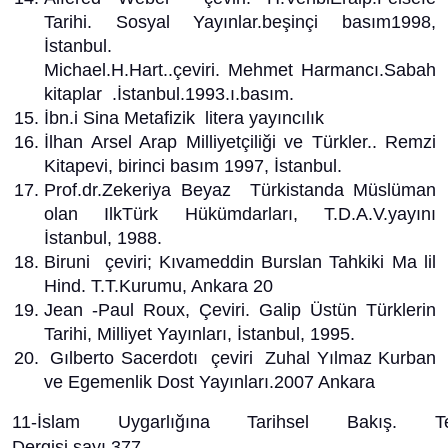
Tarihi. Sosyal Yayınlar.beşinçi basım1998,
İstanbul.
Michael.H.Hart..çeviri. Mehmet Harmancı.Sabah
kitaplar .İstanbul.1993.ı.basım.
İbn.i Sina Metafizik litera yayıncılık
İlhan Arsel Arap Milliyetçiliği ve Türkler.. Remzi
Kitapevi, birinci basım 1997, İstanbul.
Prof.dr.Zekeriya Beyaz Türkistanda Müslüman
olan IlkTürk Hükümdarları, T.D.A.V.yayını
İstanbul, 1988.
Biruni çeviri; Kıvameddin Burslan Tahkiki Ma lil
Hind. T.T.Kurumu, Ankara 20
Jean -Paul Roux, Çeviri. Galip Üstün Türklerin
Tarihi, Milliyet Yayınları, İstanbul, 1995.
Gılberto Sacerdotı çeviri Zuhal Yılmaz Kurban
ve Egemenlik Dost Yayınları.2007 Ankara
11-İslam Uygarlığına Tarihsel Bakış. Te
Dergisi.sayı.377.