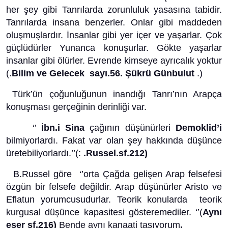
her şey gibi Tanrılarda zorunluluk yasasına tabidir.
Tanrılarda insana benzerler. Onlar gibi maddeden
oluşmuşlardır. İnsanlar gibi yer içer ve yaşarlar. Çok
güçlüdürler Yunanca konuşurlar. Gökte yaşarlar
insanlar gibi ölürler. Evrende kimseye ayrıcalık yoktur
(.
Bilim ve Gelecek sayı.56. Şükrü Günbulut
.)
Türk’ün çoğunluğunun inandığı Tanrı’nın Arapça
konuşması gerçeğinin derinliği var.
‘’
İbn.i Sina
çağının düşünürleri
Demoklid’i
bilmiyorlardı. Fakat var olan şey hakkında düşünce
üretebiliyorlardı.’’(:
.Russel.sf.212)
B.Russel göre ‘’orta Çağda gelişen Arap felsefesi
özgün bir felsefe değildir. Arap düşünürler Aristo ve
Eflatun yorumcusudurlar. Teorik konularda teorik
kurgusal düşünce kapasitesi gösteremediler. ‘’(
Aynı
eser sf.216)
Bende aynı kanaati taşıyorum
.