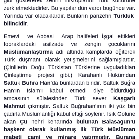
gibi göstererek zehirli mikroplarını Türk kültürüne
zerk etmektedirler. Bu yapılar dün vardı bugünde var.
Yarında var olacaklardır. Bunların panzehri
Türklük
bilincidir
.
Emevi ve Abbasi Arap halifeleri İşgal ettikleri
topraklardaki asilzade ve zengin çocuklarını
Müslümanlaştırma
adı altında kamplarda eğiterek
Türk düşmanı olarak yetişmelerini sağlamışlardır.
(Çinlilerin Doğu Türkistan Türklerine uyguladıkları
Çinleştirme projesi gibi.) Karahanlı Hükümdarı
Saltu
k
Buhr
a
Han
’da bunlardan biridir. Saltuk Buğra
Han’ın İslam’ı kabul etmedi diye öldürdüğü
amcasının sülalesinden Türk sever
Kaşgarlı
Mahmut
çıkmıştır. Saltuk Buğrahan’ının iki yüz bin
çadırla Müslümanlığı kabul ettiği söylenir. Isık Gölüne
akan
Çu
nehri kenarında
bulunan Balasagun’u
başkent olarak kullanmış ilk Türk Müslüman
mabeti cami ve minare yatırmıştır. Burana