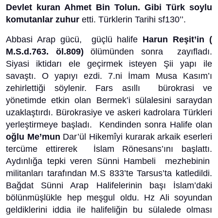
Devlet kuran Ahmet Bin Tolun. Gibi Türk soylu
komutanlar zuhur
etti. Türklerin Tarihi sf130’’.
Abbasi Arap gücü, güçlü halife
Harun Reşit’in (
M.S.d.763. öl.809)
ölümünden sonra zayıfladı.
Siyasi iktidarı ele geçirmek isteyen Şii yapı ile
savaştı. O yapıyı ezdi. 7.ni İmam Musa Kasım’ı
zehirlettiği söylenir. Fars asıllı bürokrasi ve
yönetimde etkin olan Bermek’i sülalesini saraydan
uzaklaştırdı. Bürokrasiye ve askeri kadrolara Türkleri
yerleştirmeye başladı. Kendinden sonra Halife olan
oğlu Me’mun
Dar’ül Hikemîyi kurarak arkaik eserleri
tercüme ettirerek İslam Rönesans’ını başlattı.
Aydınlığa tepki veren Sünni Hambeli mezhebinin
militanları tarafından M.S 833’te Tarsus’ta katledildi.
Bağdat Sünni Arap Halifelerinin başı İslam’daki
bölünmüşlükle hep meşgul oldu. Hz Ali soyundan
geldiklerini iddia ile halifeliğin bu sülalede olması