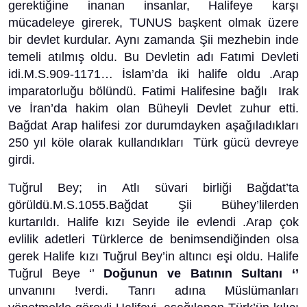
gerektiğine inanan insanlar, Halifeye karşı
mücadeleye girerek, TUNUS başkent olmak üzere
bir devlet kurdular. Aynı zamanda Şii mezhebin inde
temeli atılmış oldu. Bu Devletin adı Fatımi Devleti
idi.M.S.909-1171… İslam’da iki halife oldu .Arap
imparatorluğu bölündü. Fatimi Halifesine bağlı Irak
ve İran’da hakim olan Büheyli Devlet zuhur etti.
Bağdat Arap halifesi zor durumdayken aşağıladıkları
250 yıl köle olarak kullandıkları Türk gücü devreye
girdi.
Tuğrul Bey; in Atlı süvari birliği Bağdat’ta
görüldü.M.S.1055.Bağdat Şii Bühey’lilerden
kurtarıldı. Halife kızı Seyide ile evlendi .Arap çok
evlilik adetleri Türklerce de benimsendiğinden olsa
gerek Halife kızı Tuğrul Bey’in altıncı eşi oldu. Halife
Tuğrul Beye ‘’
Doğunun ve Batının Sultanı ‘’
unvanını
!verdi. Tanrı adına Müslümanları