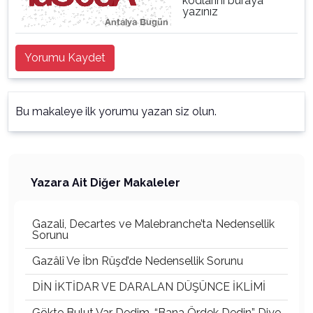
kodlarını buraya
yazınız
Yorumu Kaydet
Bu makaleye ilk yorumu yazan siz olun.
Yazara Ait Diğer Makaleler
Gazali, Decartes ve Malebranche’ta Nedensellik
Sorunu
Gazâlî Ve İbn Rüşd’de Nedensellik Sorunu
DİN İKTİDAR VE DARALAN DÜŞÜNCE İKLİMİ
Gökte Bulut Var Dedim, “Bana Ördek Dedin” Diye