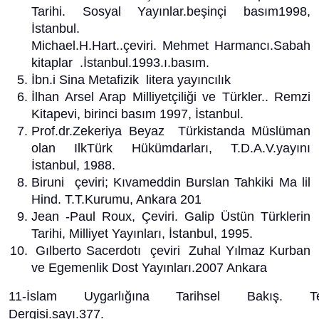
Tarihi. Sosyal Yayınlar.beşinçi basım1998,
İstanbul.
Michael.H.Hart..çeviri. Mehmet Harmancı.Sabah
kitaplar .İstanbul.1993.ı.basım.
İbn.i Sina Metafizik litera yayıncılık
İlhan Arsel Arap Milliyetçiliği ve Türkler.. Remzi
Kitapevi, birinci basım 1997, İstanbul.
Prof.dr.Zekeriya Beyaz Türkistanda Müslüman
olan IlkTürk Hükümdarları, T.D.A.V.yayını
İstanbul, 1988.
Biruni çeviri; Kıvameddin Burslan Tahkiki Ma lil
Hind. T.T.Kurumu, Ankara 201
Jean -Paul Roux, Çeviri. Galip Üstün Türklerin
Tarihi, Milliyet Yayınları, İstanbul, 1995.
Gılberto Sacerdotı çeviri Zuhal Yılmaz Kurban
ve Egemenlik Dost Yayınları.2007 Ankara
11-İslam Uygarlığına Tarihsel Bakış. Te
Dergisi.sayı.377.