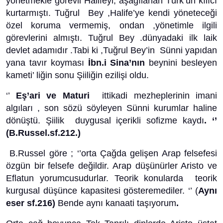
yönetmekle görevli Halifeyi, aşağılanan Türk’ün kılıcı
kurtarmıştı. Tuğrul Bey ,Halife’ye kendi yöneteceği
özel koruma vermemiş, ondan ,yönetimle ilgili
görevlerini almıştı. Tuğrul Bey .dünyadaki ilk laik
devlet adamıdır .Tabi ki ,Tuğrul Bey’in Sünni yapıdan
yana tavır koyması
İbn.i Sina’nın
beynini besleyen
kameti’ liğin sonu Şiiliğin ezilişi oldu.
‘’
Eş’ari ve Maturi
ittikadi mezheplerinin imani
algıları , son sözü söyleyen Sünni kurumlar haline
dönüştü. Şiilik duygusal içerikli sofizme kaydı
. ‘’
(B.Russel.sf.212.)
B.Russel göre ; ‘’orta Çağda gelişen Arap felsefesi
özgün bir felsefe değildir. Arap düşünürler Aristo ve
Eflatun yorumcusudurlar. Teorik konularda teorik
kurgusal düşünce kapasitesi gösteremediler. ‘’ (
Aynı
eser sf.216)
Bende aynı kanaati taşıyorum
.