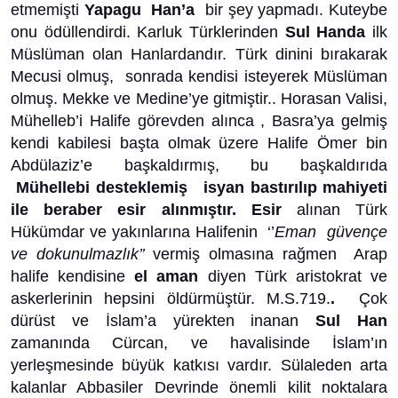
etmemişti
Yapagu Han’a
bir şey yapmadı. Kuteybe
onu ödüllendirdi. Karluk Türklerinden
Sul Handa
ilk
Müslüman olan Hanlardandır. Türk dinini bırakarak
Mecusi olmuş, sonrada kendisi isteyerek Müslüman
olmuş. Mekke ve Medine’ye gitmiştir.. Horasan Valisi,
Mühelleb’i Halife görevden alınca , Basra’ya gelmiş
kendi kabilesi başta olmak üzere Halife Ömer bin
Abdülaziz’e başkaldırmış, bu başkaldırıda
Mühellebi desteklemiş isyan bastırılıp mahiyeti
ile beraber esir alınmıştır. Esir
alınan Türk
Hükümdar ve yakınlarına Halifenin ‘’
Eman güvençe
ve dokunulmazlık’’
vermiş olmasına rağmen Arap
halife kendisine
el aman
diyen Türk aristokrat ve
askerlerinin hepsini öldürmüştür. M.S.719.
.
Çok
dürüst ve İslam’a yürekten inanan
Sul Han
zamanında Cürcan, ve havalisinde İslam’ın
yerleşmesinde büyük katkısı vardır. Sülaleden arta
kalanlar Abbasiler Devrinde önemli kilit noktalara