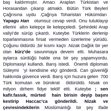
baş kaldırmıştır. Amacı Arapları Türkistan ve
Horasandan çıkarıp atmaktı. Bütün Türk Beyleri
Çağrısına uydu .Çağrıya Toharistan Hükümdarı
Yapagu
Han
olumsuz cevap verdi. Onu tutuklayıp
ellerini altın kelepçe ile kelepçeledi. Şehirdeki Arap
valiyi’de sürüp çıkardı. Kuteybe Türklerin derlenip
toparlanmasına fırsat vermeden üzerlerine yürüdü.
Çoğunu öldürdü ,bir kısmı kaçtı .Nizak Dağlık bir yer
olan
kürz’de
savunmaya devem etti. Muhasara
aylarca sürdüğü halde ona bir şey yapamıyordu.
Diplomasiyi kullandı. Barış istedi. Önemli diplomatı
Süleymi ‘yi kendisine elçi gönderdi. Can güvenliği
hakkında güvence verdi. Barış için huzura gelen 700
Türk komutan ve bürokrat öldürüldü. Nisak on
milyon dirhem fidye teklif etti. Kuteybe
; sen
kafir.fassık, mürted hain birisin deyip başını
kestirip Haccac’ca gönderildi. Nizak ve
çevresindekilerin
Müslümanlığı bir şey ifade