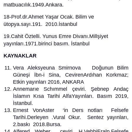
matbuacılık.1949.Ankara.
18-Prof.dr.Ahmet Yaşar Ocak. Bilim ve
ütopya.sayı.191. 2010.İstanbul
19.Cahit Öztelli. Yunus Emre Divanı.Millşiyet
yayınları.1971.birinci basım. İstanbul
KAYNAKLAR
Vera Aleksyeuna Smirnova Doğunun Bilim
Güneşi İbn-i Sina, CevirenArdıhan Korkmaz;
Etkin yayınları 2016, ANKARA
Annemarıe Schımmel çeviri. Şebnep Andaç
İslamın Kısa Tarihi AlfaYayınları. Basım 2019,
İstanbul.
Ernest VonAster ‘in Ders notları Felsefe
Tarihi.Derleyen .Vural Okur. Sentez yayınları,
2.baskı 2018.Bursa.
Alfered Weber çeviri. H.VehbiEralp.Felsefe