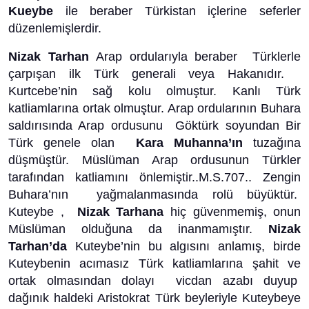
Kueybe
ile beraber Türkistan içlerine seferler
düzenlemişlerdir.
Nizak Tarhan
Arap ordularıyla beraber Türklerle
çarpışan ilk Türk generali veya Hakanıdır.
Kurtcebe’nin sağ kolu olmuştur. Kanlı Türk
katliamlarına ortak olmuştur. Arap ordularının Buhara
saldırısında Arap ordusunu Göktürk soyundan Bir
Türk genele olan
Kara Muhanna’ın
tuzağına
düşmüştür. Müslüman Arap ordusunun Türkler
tarafından katliamını önlemiştir..M.S.707.. Zengin
Buhara’nın yağmalanmasında rolü büyüktür.
Kuteybe ,
Nizak Tarhana
hiç güvenmemiş, onun
Müslüman olduğuna da inanmamıştır.
Nizak
Tarhan’da
Kuteybe’nin bu algısını anlamış, birde
Kuteybenin acımasız Türk katliamlarına şahit ve
ortak olmasından dolayı vicdan azabı duyup
dağınık haldeki Aristokrat Türk beyleriyle Kuteybeye