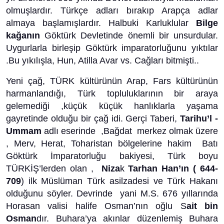
olmuşlardır. Türkçe adları bırakıp Arapça adlar
almaya başlamışlardır. Halbuki Karluklular
Bilge
kağanın
Göktürk Devletinde önemli bir unsurdular.
Uygurlarla birleşip Göktürk imparatorluğunu yıktılar
.Bu yıkılışla, Hun, Atilla Avar vs. Cağları bitmişti..
Yeni çağ, TÜRK kültürünün Arap, Fars kültürünün
harmanlandığı, Türk topluluklarının bir araya
gelemediği ,küçük küçük hanlıklarla yaşama
gayretinde olduğu bir çağ idi. Gerçi Taberi,
Tarihu’l -
Ummam
adlı eserinde ,Bağdat merkez olmak üzere
, Merv, Herat, Toharistan bölgelerine hakim Batı
Göktürk İmparatorluğu bakiyesi, Türk boyu
TÜRKİŞ’lerden olan ,
Niza
k
Tarhan Han’ın ( 644-
709
) ilk Müslüman Türk asilzadesi ve Türk Hakanı
olduğunu söyler. Devrinde yani M.S. 676 yıllarında
Horasan valisi halife Osman’nın oğlu S
ait bin
Osman
dır. Buhara’ya akınlar düzenlemiş Buhara