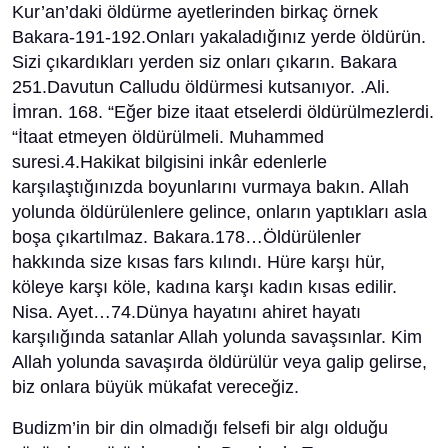
Kur’an’daki öldürme ayetlerinden birkaç örnek
Bakara-191-192.Onları yakaladığınız yerde öldürün.
Sizi çıkardıkları yerden siz onları çıkarın. Bakara
251.Davutun Calludu öldürmesi kutsanıyor. .Ali.
İmran. 168. “Eğer bize itaat etselerdi öldürülmezlerdi.
“İtaat etmeyen öldürülmeli. Muhammed
suresi.4.Hakikat bilgisini inkâr edenlerle
karşılaştığınızda boyunlarını vurmaya bakın. Allah
yolunda öldürülenlere gelince, onların yaptıkları asla
boşa çıkartılmaz. Bakara.178…Öldürülenler
hakkında size kısas fars kılındı. Hüre karşı hür,
köleye karşı köle, kadına karşı kadın kısas edilir.
Nisa. Ayet…74.Dünya hayatını ahiret hayatı
karşılığında satanlar Allah yolunda savaşsınlar. Kim
Allah yolunda savaşırda öldürülür veya galip gelirse,
biz onlara büyük mükafat vereceğiz.
Budizm’in bir din olmadığı felsefi bir algı olduğu