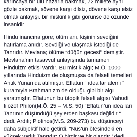
karıncaya bir ulu nazarla bakmak, 72 millete aynı
gözle bakmak, sövene karşı dilsiz, dövene karşı elsiz
olmak anlayışı, bir miskinlik gibi görünse de özünde
insanidir.
Hindu inancına göre; ölüm anı, kişinin sevdiğini
hatırlama anıdır. Sevdiği ve ulaşmak istediği de
Tanrıdır. Mevlana; ölüme “düğün gecesi’’ demiştir.
Mevlana’nın tasavvuf anlayışında tamamen
Hinduizm etkisi vardır. Bu mistik algı; M.Ö. 1000
yıllarında Hinduizm de oluşmuşsa da felsefi temelleri
Antik Yunan da atılmıştır. Eflatun “ idea lar alemi “
kuramıyla Brahmanizm de olduğu gibi bir algı
yaratmıştır. Eflatunun bu ütopik felsefi algısı Yahudi
filozof Philon(M.Ö. 25 – M.S. 50) “Eflatun’un idea ları
Tanrının düşündüğü şeylerden başkası değildir “
dedi. Ardılı; Plotinos(M.S. 209-273) bu düşünceyi
daha sübjektif hale getirdi. “Nus’un ötesindeki en
yüksek varlık Tanrıdır; O birdir ve bir olandır’’ dedi.