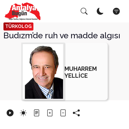
Arama Yap!
Kapat
TÜRKOLOG
Budızm’de ruh ve madde algısı
MUHARREM
YELLİCE