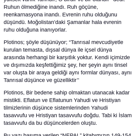
Ruhun ölmediğine inandı. Ruh göçüne,
reenkarnasyona inandı. Evrenin ruhu olduğunu
düşündü. Moğolistan’daki Şamanlar hala evrenin
ruhu olduğuna inanıyorlar.
Plotinos; şöyle düşünüyor; “Tanrısal mevcudiyetle
kurulan temasta, dışsal dünya ile içsel dünya
arasında herhangi bir karşıtlık yoktur. Kendi içimizde
ve dışımızda keşfettiğimiz şey, her şeyin aynı tinsel
var oluşta bir araya geldiği aynı formlar dünyası, aynı
Tanrısal düşünce ve güzelliktir’’
Plotinos, Bir bedene sahip olmaktan utanacak kadar
mistikti. Eflatun ve Eflatunun Yahudi ve Hristiyan
tilmizlerinin düşünce sistemlerinden Yahudi
tasavvufu ve Hristiyan tasavvufu doğdu. Tabi ki İslam
tasavvufu da bu düşüncelerden oluştu.
Bu yazı basıma verilen “NEPAL” kitabımızın 149-154