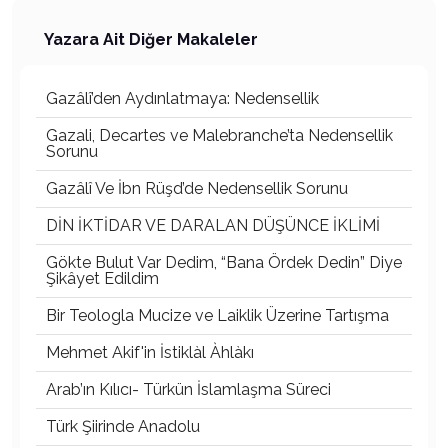
Yazara Ait Diğer Makaleler
Gazâlî’den Aydınlatmaya: Nedensellik
Gazali, Decartes ve Malebranche’ta Nedensellik
Sorunu
Gazâlî Ve İbn Rüşd’de Nedensellik Sorunu
DİN İKTİDAR VE DARALAN DÜŞÜNCE İKLİMİ
Gökte Bulut Var Dedim, “Bana Ördek Dedin” Diye
Şikâyet Edildim
Bir Teologla Mucize ve Laiklik Üzerine Tartışma
Mehmet Akif'in İstiklàl Àhlàkı
Arab’ın Kılıcı- Türkün İslamlaşma Süreci
Türk Şiirinde Anadolu