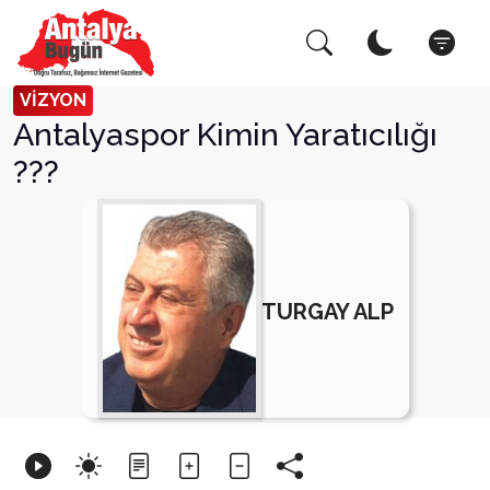
Arama Yap!
Kapat
VİZYON
Antalyaspor Kimin Yaratıcılığı
???
TURGAY ALP