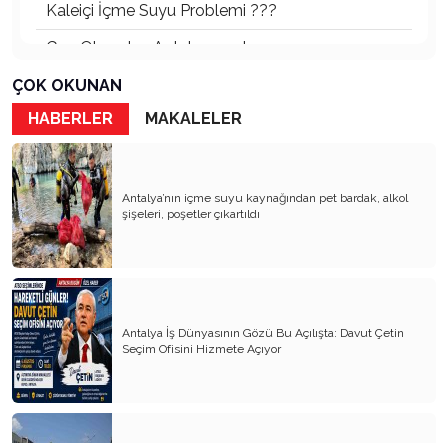
Kaleiçi İçme Suyu Problemi ???
Geç Olmadan Antalyaspor'a…
Sayın Valim
ÇOK OKUNAN
HABERLER
MAKALELER
Turizmde Ülke İçler Acısı
ANTALYA DA TRAFİK TERÖRÜ KARGAŞASI…..
V İ Z Y O N
Antalya’nın içme suyu kaynağından pet bardak, alkol
şişeleri, poşetler çıkartıldı
ANTALYASPOR DA TADİLAT İÇİN...
2025 TURİZMİ İÇ AÇICI…
ANTALYA DA MOTORSİKLET SES VE HIZ
Antalya İş Dünyasının Gözü Bu Açılışta: Davut Çetin
ATSO TESPİTİ ACABA !!
Seçim Ofisini Hizmete Açıyor
ANTALYASPOR TARAFTARLARINA HAYAL….
TURİZM DE ÇAKILDIK..