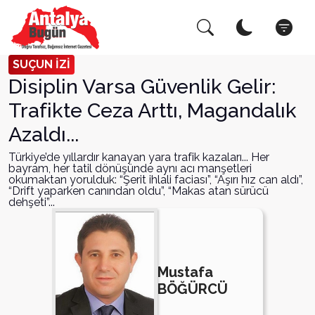
Arama Yap!
Kapat
SUÇUN İZİ
Disiplin Varsa Güvenlik Gelir:
Trafikte Ceza Arttı, Magandalık
Azaldı...
Türkiye’de yıllardır kanayan yara trafik kazaları... Her
bayram, her tatil dönüşünde aynı acı manşetleri
okumaktan yorulduk: “Şerit ihlali faciası”, “Aşırı hız can aldı”,
“Drift yaparken canından oldu”, “Makas atan sürücü
dehşeti”...
Mustafa
BÖĞÜRCÜ