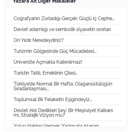
Yazara Ait Diğer Makaleler
Coğrafyanın Zorladığı Gerçek: Güçlü İç Cephe...
Devlet adamlığı ve sembolik siyasetin sınırları
On Yıldır Neredeydiniz?
Turizmin Gölgesinde Güç Mücadelesi...
Üniversite Açmakla Kalkınılmaz!
Turistin Tatili, Emeklinin Çilesi...
Türkiye’de Normal Bir Hafta: Olağanüstülüğün
Sıradanlaşması...
Toplumsal Bir Felaketin Eşiğindeyiz...
Devlet Aklı Dedikleri Şey: Bir Meşruiyet Kalkanı
mı, Stratejik Vizyon mu?
Yolun Hakkını Vermek: Yağmurla Islanan
Gömlek...