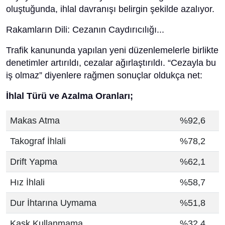
oluştuğunda, ihlal davranışı belirgin şekilde azalıyor.
Rakamların Dili: Cezanın Caydırıcılığı...
Trafik kanununda yapılan yeni düzenlemelerle birlikte
denetimler artırıldı, cezalar ağırlaştırıldı. “Cezayla bu
iş olmaz” diyenlere rağmen sonuçlar oldukça net:
İhlal Türü ve Azalma Oranları;
Makas Atma
%92,6
Takograf İhlali
%78,2
Drift Yapma
%62,1
Hız İhlali
%58,7
Dur İhtarına Uymama
%51,8
Kask Kullanmama
%32,4