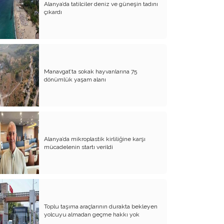
Alanya’da tatilciler deniz ve güneşin tadını
çıkardı
Atalay olayı; yargıyı yönetenlerin
darbesidir!..
CHP’de ne değişti?
Eğitim Sisteminde Sorunlar ve Çözüm
Önerileri
Manavgat’ta sokak hayvanlarına 75
dönümlük yaşam alanı
Cumhuriyet’in 100. Yılı ve AB İlişkileri
Şehitler üzerinden siyaset!..
Belediye Başkanı'na Neden Oy
Vermeliyim?
Alanya’da mikroplastik kirliliğine karşı
mücadelenin startı verildi
AKP'nin Mülteci Politikası ve
şehitlerimiz!..
Geleceğimize biz karar verelim!..
Kamacı’nın resti!.. İYİ Parti’nin kararı
Toplu taşıma araçlarının durakta bekleyen
Emine öğretmenim; Atatürk sizlere
yolcuyu almadan geçme hakkı yok
güvendi!..