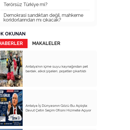
Terörsüz Türkiye mi?
Demokrasi sandıktan değil, mahkeme
koridorlarından mı çıkacak?
Gazetecinin kaderi!..
K OKUNAN
Turizmde Herşey Dahil Sistemi
HABERLER
MAKALELER
tartışılmalı
MB Başkanı ve Şimşek’e
Antalya’nın içme suyu kaynağından pet
Padişahın Vergi Deneyi!..
bardak, alkol şişeleri, poşetler çıkartıldı
Erdoğan ve Özel’e açık mektup!..
Bahçeli siyasetin zirvesine oturdu!..
Artık yeter!.. Başka Antalya yok!..
Antalya İş Dünyasının Gözü Bu Açılışta:
Milli Eğitim cemaatlere mi teslim
Davut Çetin Seçim Ofisini Hizmete Açıyor
ediliyor?
Liyakatın Gözyaşları!..