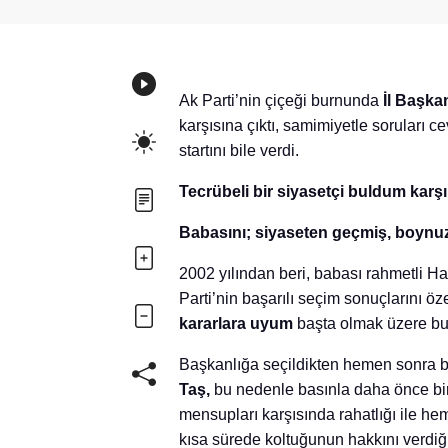
Ak Parti’nin çiçeği burnunda
İl Başka
karşısına çıktı, samimiyetle soruları 
startını bile verdi.
Tecrübeli bir siyasetçi buldum karş
Babasını; siyaseten geçmiş, boynu
2002 yılından beri, babası rahmetli H
Parti’nin başarılı seçim sonuçlarını ö
kararlara uyum
başta olmak üzere bu iş
Başkanlığa seçildikten hemen sonra ba
Taş,
bu nedenle basınla daha önce bir
mensupları karşısında rahatlığı ile hem
kısa sürede koltuğunun hakkını verdiği