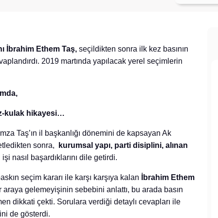
nı İbrahim Ethem Taş,
seçildikten sonra ilk kez basının
cevaplandırdı. 2019 martında yapılacak yerel seçimlerin
ımda,
z-kulak hikayesi…
amza Taş’ın il başkanlığı dönemini de kapsayan Ak
zetledikten sonra,
kurumsal yapı, parti disiplini, alınan
i nasıl başardıklarını dile getirdi.
skın seçim kararı ile karşı karşıya kalan
İbrahim Ethem
 araya gelemeyişinin sebebini anlattı, bu arada basın
en dikkati çekti. Sorulara verdiği detaylı cevapları ile
ni de gösterdi.