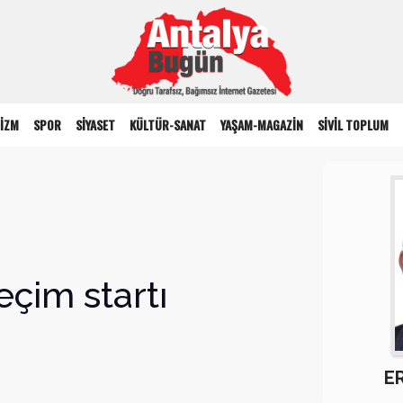
İZM
SPOR
SİYASET
KÜLTÜR-SANAT
YAŞAM-MAGAZİN
SİVİL TOPLUM
eçim startı
E