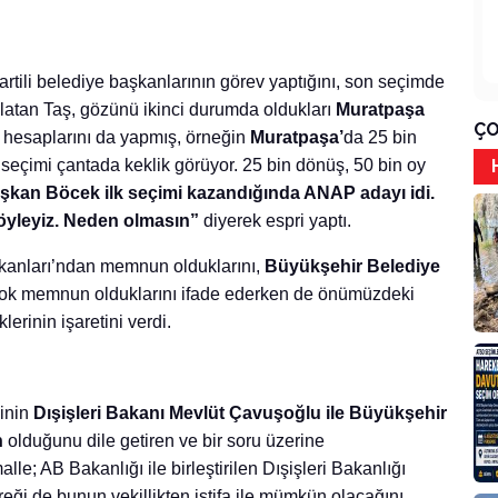
rtili belediye başkanlarının görev yaptığını, son seçimde
 anlatan Taş, gözünü ikinci durumda oldukları
Muratpaşa
ÇO
 hesaplarını da yapmış, örneğin
Muratpaşa’
da 25 bin
e seçimi çantada keklik görüyor. 25 bin dönüş, 50 bin oy
şkan Böcek ilk seçimi kazandığında ANAP adayı idi.
 öyleyiz. Neden olmasın”
diyerek espri yaptı.
şkanları’ndan memnun olduklarını,
Büyükşehir Belediye
ok memnun olduklarını ifade ederken de önümüzdeki
erinin işaretini verdi.
şinin
Dışişleri Bakanı Mevlüt Çavuşoğlu ile Büyükşehir
n
olduğunu dile getiren ve bir soru üzerine
le; AB Bakanlığı ile birleştirilen Dışişleri Bakanlığı
eği de bunun vekillikten istifa ile mümkün olacağını