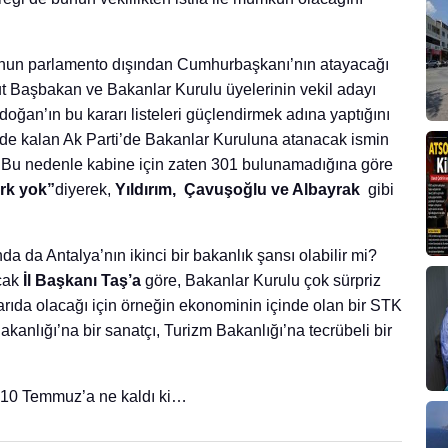
u’nun parlamento dışından Cumhurbaşkanı’nın atayacağı
t Başbakan ve Bakanlar Kurulu üyelerinin vekil adayı
oğan’ın bu kararı listeleri güçlendirmek adına yaptığını
’de kalan Ak Parti’de Bakanlar Kuruluna atanacak ismin
il. Bu nedenle kabine için zaten 301 bulunamadığına göre
ark yok”
diyerek,
Yıldırım, Çavuşoğlu ve Albayrak
gibi
 da Antalya’nın ikinci bir bakanlık şansı olabilir mi?
cak
İl Başkanı Taş’a
göre, Bakanlar Kurulu çok sürpriz
arıda olacağı için örneğin ekonominin içinde olan bir STK
kanlığı’na bir sanatçı, Turizm Bakanlığı’na tecrübeli bir
 10 Temmuz’a ne kaldı ki…