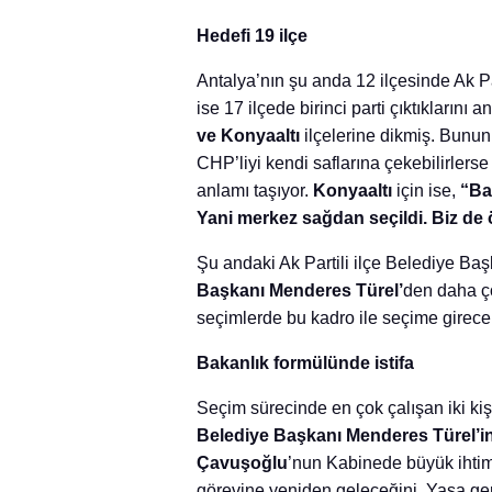
Hedefi 19 ilçe
Antalya’nın şu anda 12 ilçesinde Ak Pa
ise 17 ilçede birinci parti çıktıklarını
ve Konyaaltı
ilçelerine dikmiş. Bunun
CHP’liyi kendi saflarına çekebilirlers
anlamı taşıyor.
Konyaaltı
için ise,
“Ba
Yani merkez sağdan seçildi. Biz de
Şu andaki Ak Partili ilçe Belediye Ba
Başkanı Menderes Türel’
den daha ç
seçimlerde bu kadro ile seçime girecekl
Bakanlık formülünde istifa
Seçim sürecinde en çok çalışan iki ki
Belediye Başkanı Menderes Türel’i
Çavuşoğlu
’nun Kabinede büyük ihtimal
görevine yeniden geleceğini, Yasa ger