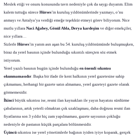
Meslek etiği ve onuru konusunda tavrı nedeniyle çok da saygı duyarım. Elim
kalem tuttuğu sürece
Hürses
’in kuruluş yıldönümlerinde yazmayı, o’nu
anmayı ve Antalya’ya verdiği emeğe teşekkür etmeyi görev biliyorum. Nice
mutlu yıllara
Naci Ağabey, Gönül Abla, Derya kardeşim
ve diğer emekçiler,
nice yıllara…
Sizlerle
Hürses
’in yarım asrı aşan bu 54. kuruluş yıldönümünde buluşmuşken,
biraz da yerel basının içinde bulunduğu sıkıntılı süreçten söz etmek
istiyorum.
Yerel yazılı basının bugün içinde bulunduğu
en önemli sıkıntısı
okunmamasıdır
. Başka bir ifade ile kent halkının yerel gazetesine sahip
çıkmaması, herhangi bir gazete satın almaması, yerel gazeteyi gazete olarak
görmemesidir.
İkinci
büyük sıkıntısı ise, resmi ilan kaynakları ile yayın hayatını sürdürme
çabalarının, artık yeterli olmaktan çok uzaklaşması, daha doğrusu resmi ilan
fiyatlarına son 3 yıldır hiç zam yapılmaması, gazete sayısının çokluğu
nedeniyle de pastanın küçük parçalara bölünmesidir.
Üçüncü
sıkıntısı ise yerel yönetimlerle bağının iyiden iyiye koparak, gerçek