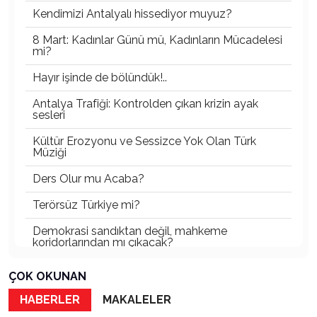
Kendimizi Antalyalı hissediyor muyuz?
8 Mart: Kadınlar Günü mü, Kadınların Mücadelesi
mi?
Hayır işinde de bölündük!..
Antalya Trafiği: Kontrolden çıkan krizin ayak
sesleri
Kültür Erozyonu ve Sessizce Yok Olan Türk
Müziği
Ders Olur mu Acaba?
Terörsüz Türkiye mi?
Demokrasi sandıktan değil, mahkeme
koridorlarından mı çıkacak?
Gazetecinin kaderi!..
ÇOK OKUNAN
Turizmde Herşey Dahil Sistemi tartışılmalı
HABERLER
MAKALELER