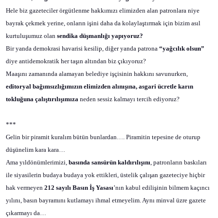
Hele biz gazeteciler örgütlenme hakkımızı elimizden alan patronlara niye
bayrak çekmek yerine, onların işini daha da kolaylaştırmak için bizim asıl
kurtuluşumuz olan
sendika düşmanlığı yapıyoruz?
Bir yanda demokrasi havarisi kesilip, diğer yanda patrona
“yağcılık olsun”
diye antidemokratik her taşın altından biz çıkıyoruz?
Maaşını zamanında alamayan belediye işçisinin hakkını savunurken,
editoryal bağımsızlığımızın elimizden alınışına, asgari ücretle karın
tokluğuna çalıştırılışımıza
neden sessiz kalmayı tercih ediyoruz?
***
Gelin bir piramit kuralım bütün bunlardan…. Piramitin tepesine de oturup
düşünelim kara kara…
Ama yıldönümlerimizi,
basında sansürün kaldırılışını
, patronların baskıları
ile siyasilerin budaya budaya yok ettikleri, üstelik çalışan gazeteciye hiçbir
hak vermeyen
212 sayılı Basın İş Yasası
’nın kabul edilişinin bilmem kaçıncı
yılını, basın bayramını kutlamayı ihmal etmeyelim. Aynı minval üzre gazete
çıkarmayı da…