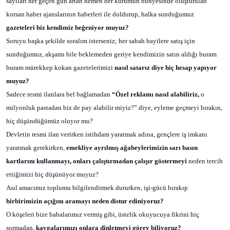
sayıları her geçen gün artan hemen her kurumun bünyesinde oluşturulan
korsan haber ajanslarının haberleri ile doldurup, halka sunduğumuz
gazeteleri biz kendimiz beğeniyor muyuz?
Soruyu başka şekilde soralım isterseniz; her sabah bayilere satış için
sunduğumuz, akşamı bile beklemeden geriye kendimizin satın aldığı buram
buram mürekkep kokan gazetelerimizi
nasıl satarız diye hiç hesap yapıyor
muyuz?
Sadece resmi ilanlara bel bağlamadan
“Özel reklamı nasıl alabiliriz,
o
milyonluk pastadan biz de pay alabilir miyiz?” diye, eyleme geçmeyi bırakın,
hiç düşündüğümüz oluyor mu?
Devletin resmi ilan verirken istihdam yaratmak adına, gençlere iş imkanı
yaratmak gerekirken,
emekliye ayrılmış ağabeylerimizin sarı basın
kartlarını kullanmayı, onları çalıştırmadan çalışır göstermeyi
neden tercih
ettiğimizi hiç düşünüyor muyuz?
Asıl amacımız toplumu bilgilendirmek dururken, işi-gücü bırakıp
birbirimizin açığını aramayı neden distur ediniyoruz?
O köşeleri bize babalarımız vermiş gibi, üstelik okuyucuya fikrini hiç
sormadan,
kavgalarımızı onlara dinletmeyi görev biliyoruz?