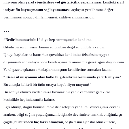
misyonu olan
yerel yöneticilere yol göstericilik yapamaması
, kentteki
sivil
insiyatifin kaynaşmasını sağlayamaması
, açıkçası yerel basına değer
verilmemesi sonucu dinlenmemesi, ciddiye alınmamasıdır.
***
“Nedir bunun sebebi?”
diye hep sormuşumdur kendime.
Ortada bir sorun varsa, bunun sorumlusu değil sorumluları vardır.
İğneyi başkalarına batırırken çuvaldızı kendimize felsefesine uygun
düşünürsek sorumluyu önce kendi içimizde aramamız gerektiğini düşünürüm.
Yerel gazete çıkaran arkadaşlarımın şunu kendilerine sormaları lazım:
“ Ben asıl misyonum olan halkı bilgilendirme konusunda yeterli miyim?
Bu amaçla kaliteli bir ürün ortaya koyabiliyor muyum?”
Bu soruya elimizi vicdanımıza koyarak bir yanıt vermemiz gerekirse
kesinlikle hepimiz sınıfta kalırız.
Eğri oturup, doğru konuşalım ve de özeleştiri yapalım. Vereceğimiz cevabı
ararken, bilgi çağını yaşadığımız, iletişimde devrimlere tanıklık ettiğimiz şu
çağda,
birbirinden hiç farkı olmayan
, başta resmi ajanslar olmak üzere,