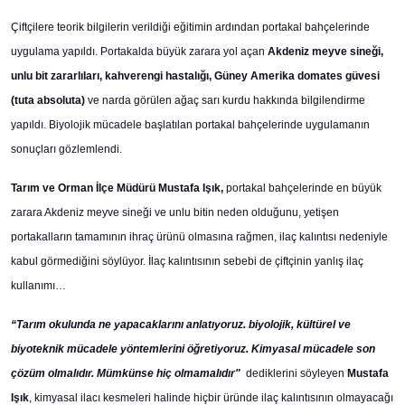
Çiftçilere teorik bilgilerin verildiği eğitimin ardından portakal bahçelerinde
uygulama yapıldı. Portakalda büyük zarara yol açan
Akdeniz meyve sineği,
unlu bit zararlıları, kahverengi hastalığı,
Güney Amerika domates güvesi
(tuta absoluta)
ve narda görülen ağaç sarı kurdu hakkında bilgilendirme
yapıldı. Biyolojik mücadele başlatılan portakal bahçelerinde uygulamanın
sonuçları gözlemlendi.
Tarım ve Orman İlçe Müdürü Mustafa Işık,
portakal bahçelerinde en büyük
zarara Akdeniz meyve sineği ve unlu bitin neden olduğunu, yetişen
portakalların tamamının ihraç ürünü olmasına rağmen, ilaç kalıntısı nedeniyle
kabul görmediğini söylüyor. İlaç kalıntısının sebebi de çiftçinin yanlış ilaç
kullanımı…
“Tarım okulunda ne yapacaklarını anlatıyoruz. biyolojik, kültürel ve
biyoteknik mücadele yöntemlerini öğretiyoruz. Kimyasal mücadele son
çözüm olmalıdır. Mümkünse hiç olmamalıdır"
dediklerini söyleyen
Mustafa
Işık
, kimyasal ilacı kesmeleri halinde hiçbir üründe ilaç kalıntısının olmayacağı