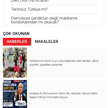
Ders Olur mu Acaba?
Terörsüz Türkiye mi?
Demokrasi sandıktan değil, mahkeme
koridorlarından mı çıkacak?
Gazetecinin kaderi!..
ÇOK OKUNAN
Turizmde Herşey Dahil Sistemi tartışılmalı
HABERLER
MAKALELER
MB Başkanı ve Şimşek’e
Padişahın Vergi Deneyi!..
Antalya’nın içme suyu kaynağından pet bardak, alkol
şişeleri, poşetler çıkartıldı
Erdoğan ve Özel’e açık mektup!..
Bahçeli siyasetin zirvesine oturdu!..
Artık yeter!.. Başka Antalya yok!..
Milli Eğitim cemaatlere mi teslim ediliyor?
Antalya İş Dünyasının Gözü Bu Açılışta: Davut Çetin
Seçim Ofisini Hizmete Açıyor
Liyakatın Gözyaşları!..