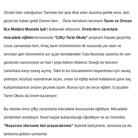
Sözde lider olduğumuz Tarımda her şeyi ithal eder duruma geldik ama, dün
güzel bir haber geldi Demre’den… Önce kendisini tanımam
Tarım ve Orman
İlçe Müdürü Mustafa Işık’
ı kutlamak istiyorum.
Üreticilere zararlıyla
mücadele eğitimi
konusunda
“Çiftçi Tarla Okulu”
projesini hayata geçirmiş.
Uzun zamandan beri, ihraç tarım ürünlerimizin ilk sırasında yer alan ve
sınırdan geri dönmesine yol açan domatesteki Tuta Absoluta zararlısı ile son
günlerde narenciyeyi ve Nar’ı yiyip-bitiren Akdeniz Sineği ile benzeri
zararlılara karşı savaş açmış. Tabii ki bu mücadelenin başarılması için savaş
yetmiyor, köylüyü inandırmak lazım, onları iyi eğitip kendi kafalarına göre ilaç
kullanmalarının önüne geçmek lazım. Bunun için de önce eğitim. O yüzden
Tarım Okulu da önem kazanıyor.
Bu okulda önce çiftçi zararlılarla mücadele konusunda eğitiliyor. Mücadele
yöntemleri anlatılıyor. Nasıl ilaçlar kullanılacağı öğretiliyor ve en önemlisi,
“Başarısız olursanız bizi arayacaksınız”
diyerek bahçesine, serasına ya da
tarlasına gidiyor uzmanlar.