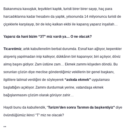
Bakanımıza kavuştuk, teşvikleri kaptık, turisti birer birer sayıp, haç para
harcadıklarına kadar hesabını da yaptık, yılsonunda 14 milyonuncu turisti de
çiçeklerle karşılayıp, bir de kılıç-kalkan ekibi ile kapanış yaparız inşallah…
Yaparız da hani bizim “3T” miz vardı ya… O ne olacak?
Ticaretimiz
; artık kabullenelim berbat durumda. Esnaf kan ağlıyor, kepenkler
alışveriş yapılmadan inip kalkıyor, dükkânın biri kapanıyor, biri açılıyor, döviz
almış başını gidiyor. Zam üstüne zam… Ekmek zammı köşeden döndü. Bu
sorunları çözün diye meclise gönderdiğimiz vekillerin bir genel başkanı,
ilgililere talimat verdiğini de söyleyerek
“askıda ekmek”
uygulaması
başlattığını açıklıyor. Zammı durdurmak yerine, vatandaşa ekmek
bağışlanmasını çözüm olarak görüyor zahir…
Haydi bunu da kabullendik, “
Turizm’den sonra Tarımın da başkentiyiz”
diye
övündüğümüz ikinci “T” miz ne olacak?
**