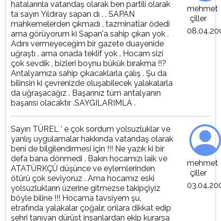
hatalarınla vatandaş olarak ben partili olarak
mehmet
ta sayın Yıldıray sapan dı . . SAPAN
çiller
mahkemelerden çıkmadı , tazminatlar ödedi
08.04.20
ama görüyorum ki Sapan'a sahip çıkan yok .
Adını vermeyeceğim bir gazete duayenide
uğraştı . ama onada teklif yok . Hocam sizi
çok sevdik , bizleri boynu bükük bırakma !!?
Antalyamıza sahip çıkacaklarla çalış . Şu da
bilinsin ki çevrenizde oluşabilecek yalakalarla
da uğraşacağız . Başarınız tüm antalyanın
başarısı olacaktır .SAYGILARIMLA .
Sayın TÜREL ' e çok sordum yolsuzluklar ve
yanlış uygulamalar hakkında vatandaş olarak
beni de bilgilendirmesi için !!! Ne yazık ki bir
defa bana dönmedi . Bakın hocamızı laik ve
mehmet
ATATÜRKÇÜ düşünce ve eylemlerinden
çiller
ötürü çok seviyoruz . Ama hocamız eski
03.04.20
yolsuzlukların üzerine gitmezse takipçiyiz
böyle biline !!! Hocama tavsiyem şu,
etrafında yalakalar çoğalır, onlara dikkat edip
şehri tanıyan dürüst insanlardan ekip kurarsa