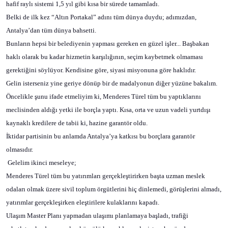
hafif raylı sistemi 1,5 yıl gibi kısa bir sürede tamamladı.
Belki de ilk kez “Altın Portakal” adını tüm dünya duydu; adımızdan,
Antalya’dan tüm dünya bahsetti.
Bunların hepsi bir belediyenin yapması gereken en güzel işler... Başbakan
haklı olarak bu kadar hizmetin karşılığının, seçim kaybetmek olmaması
gerektiğini söylüyor. Kendisine göre, siyasi misyonuna göre haklıdır.
Gelin isterseniz yine geriye dönüp bir de madalyonun diğer yüzüne bakalım.
Öncelikle şunu ifade etmeliyim ki, Menderes Türel tüm bu yaptıklarını
meclisinden aldığı yetki ile borçla yaptı. Kısa, orta ve uzun vadeli yurtdışı
kaynaklı kredilere de tabii ki, hazine garantör oldu.
İktidar partisinin bu anlamda Antalya’ya katkısı bu borçlara garantör
olmasıdır.
Gelelim ikinci meseleye;
Menderes Türel tüm bu yatırımları gerçekleştirirken başta uzman meslek
odaları olmak üzere sivil toplum örgütlerini hiç dinlemedi, görüşlerini almadı,
yatırımlar gerçekleşirken eleştirilere kulaklarını kapadı.
Ulaşım Master Planı yapmadan ulaşımı planlamaya başladı, trafiği