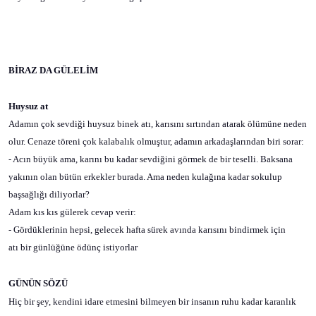
BİRAZ DA GÜLELİM
Huysuz at
Adamın çok sevdiği huysuz binek atı, karısını sırtından atarak ölümüne neden
olur. Cenaze töreni çok kalabalık olmuştur, adamın arkadaşlarından biri sorar:
- Acın büyük ama, karını bu kadar sevdiğini görmek de bir teselli. Baksana
yakının olan bütün erkekler burada. Ama neden kulağına kadar sokulup
başsağlığı diliyorlar?
Adam kıs kıs gülerek cevap verir:
- Gördüklerinin hepsi, gelecek hafta sürek avında karısını bindirmek için
atı bir günlüğüne ödünç istiyorlar
GÜNÜN SÖZÜ
Hiç bir şey, kendini idare etmesini bilmeyen bir insanın ruhu kadar karanlık