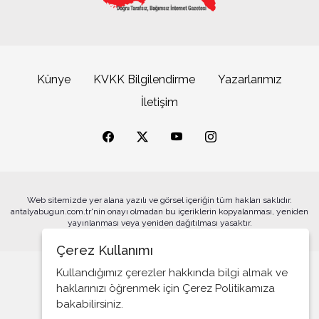
Satılacak arazi kalmadı, yaya yolunu göz diktiler
Alanya’da tatilciler deniz ve güneşin tadını çıkardı
Kime oy vermeliyiz?..
Var mı alan; 5 daire fiyatına Şeker Fabrikası
Künye
KVKK Bilgilendirme
Yazarlarımız
İşte yeni-özlenen CHP
İletişim
Denetimsiz Zamlar ve Vergi Kaçakçılığı
ASAT’tan COP31 öncesi altyapı hamlesi
Torosların evladı, köylü çocuğu Böcek…
Atalay olayı; yargıyı yönetenlerin darbesidir!..
CHP’de ne değişti?
Web sitemizde yer alana yazılı ve görsel içeriğin tüm hakları saklıdır.
antalyabugun.com.tr'nin onayı olmadan bu içeriklerin kopyalanması, yeniden
Büyükşehrin sahipsiz sokak kedilerine özel mobil
yayınlanması veya yeniden dağıtılması yasaktır.
Eğitim Sisteminde Sorunlar ve Çözüm Önerileri
kısırlaştırma hizmeti
Çerez Kullanımı
Cumhuriyet’in 100. Yılı ve AB İlişkileri
Kullandığımız çerezler hakkında bilgi almak ve
Şehitler üzerinden siyaset!..
haklarınızı öğrenmek için Çerez Politikamıza
bakabilirsiniz.
Belediye Başkanı'na Neden Oy Vermeliyim?
Alanyaspor’da Erzurum kampında yoğun mesai