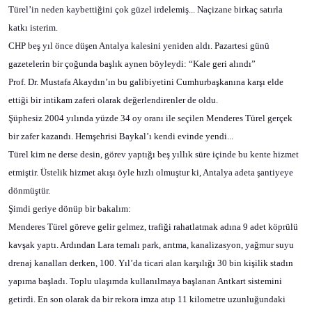
Türel’in neden kaybettiğini çok güzel irdelemiş... Naçizane birkaç satırla
katkı isterim.
CHP beş yıl önce düşen Antalya kalesini yeniden aldı. Pazartesi günü
gazetelerin bir çoğunda başlık aynen böyleydi: “Kale geri alındı”
Prof. Dr. Mustafa Akaydın’ın bu galibiyetini Cumhurbaşkanına karşı elde
ettiği bir intikam zaferi olarak değerlendirenler de oldu.
Şüphesiz 2004 yılında yüzde 34 oy oranı ile seçilen Menderes Türel gerçek
bir zafer kazandı. Hemşehrisi Baykal’ı kendi evinde yendi...
Türel kim ne derse desin, görev yaptığı beş yıllık süre içinde bu kente hizmet
etmiştir. Üstelik hizmet akışı öyle hızlı olmuştur ki, Antalya adeta şantiyeye
dönmüştür.
Şimdi geriye dönüp bir bakalım:
Menderes Türel göreve gelir gelmez, trafiği rahatlatmak adına 9 adet köprülü
kavşak yaptı. Ardından Lara temalı park, arıtma, kanalizasyon, yağmur suyu
drenaj kanalları derken, 100. Yıl’da ticari alan karşılığı 30 bin kişilik stadın
yapıma başladı. Toplu ulaşımda kullanılmaya başlanan Antkart sistemini
getirdi. En son olarak da bir rekora imza atıp 11 kilometre uzunluğundaki