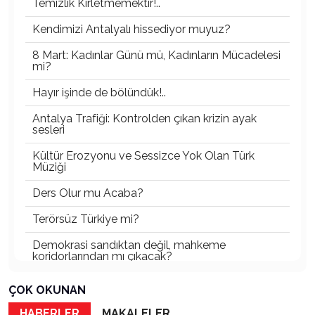
Temizlik Kirletmemektir!..
Kendimizi Antalyalı hissediyor muyuz?
8 Mart: Kadınlar Günü mü, Kadınların Mücadelesi
mi?
Hayır işinde de bölündük!..
Antalya Trafiği: Kontrolden çıkan krizin ayak
sesleri
Kültür Erozyonu ve Sessizce Yok Olan Türk
Müziği
Ders Olur mu Acaba?
Terörsüz Türkiye mi?
Demokrasi sandıktan değil, mahkeme
koridorlarından mı çıkacak?
Gazetecinin kaderi!..
ÇOK OKUNAN
Turizmde Herşey Dahil Sistemi tartışılmalı
HABERLER
MAKALELER