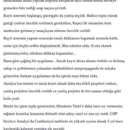
rahatlatmak adına yapılan köprülü kavşaklar raylı sistem henüz devreye
girmeden bile trafiği arap saçına çevirdi.
Raylı sistemin başlangıç güzergahı da yanlış seçildi. Halkın toplu olarak
gittiği yerlere öncelik verilmesi gerekirken, Kepez’de oturanları kent
merkezine getirmeyi amaçlayan sisteme öncelik verildi.
Raylı sistemin yapımı sırasında esnaf, dükkanını kapamak zorunda kaldı,
onlar için hiçbir tedbir düşünülmedi. İflas edenler oldu. Evine ekmek
götüremeyenler, siftahsız dükkan kapatanlar...
Bana göre çağdaş bir uygulama... Ancak kayıt altına alınan otobüs ve dolmuş
sahip ve şoförlerinin yılmadan sürdürdükleri antipropaganda ile tukaka
gösterilen Antkart uygulaması da bu işlerin tuzu biberi oldu.
Antalya’nın turizm ve tarım kenti olarak daha öncelikli projeleri varken,
yanlış projelere öncelik verildi ve yanlış projeler de her zaman olduğu gibi
kelle yedi.
Bütün bu işlere tepki gösterenler, Menderes Türel’e daha önce oy vermesine
rağmen kızanlar, kazanma ihtimali olan adayı seçti ve ona oy verdi. CHP
böylece Antalya’da Cumhuriyet tarihinin en yüksek oyunu alarak 5 yıl önce
kaybettiği kalesini yeniden ele geçirdi.