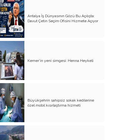
Milletin gerçek vekili misiniz?
Antalya İş Dünyasının Gözü Bu Açılışta:
Bungalov Turizmini sevmeyen Turizm
Davut Çetin Seçim Ofisini Hizmete Açıyor
Bakanı!..
İş adamına bu yakışır!..
Basın Özgürlüğü- Özgür basın
''Mesut Kocagöz yalnız değildir!..''
Kemer’in yeni simgesi: Henna Heykeli
Satılacak arazi kalmadı, yaya yolunu
göz diktiler
Kime oy vermeliyiz?..
Var mı alan; 5 daire fiyatına Şeker
Büyükşehrin sahipsiz sokak kedilerine
Fabrikası
özel mobil kısırlaştırma hizmeti
İşte yeni-özlenen CHP
Denetimsiz Zamlar ve Vergi Kaçakçılığı
Torosların evladı, köylü çocuğu Böcek…