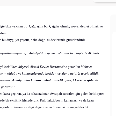
“işte bize yakışan bu. Çağdaşlık bu. Çağdaş olmak, sosyal devlet olmak ve
ndüm.
a bu duyguyu yaşattı, daha doğrusu devletimle gururlandırdı.
 inşaattan düşen işçi, Antalya'dan gelen ambulans helikopterle Akdeniz
e yükseklikten düşerek Akseki Devlet Hastanesine getirilen Mehmet
sının olduğu ve kaburgalarında kırıklar meydana geldiği tespit edildi.
 üzerine,
Antalya'dan kalkan ambulans helikopter, Akseki'ye giderek
e götürdü
.”
n kaza geçiren, ya da rahatsızlanan Avrupalı turistler için gelen helikopter
zde bir eksiklik hissederdik. Kalp krizi, beyin kanaması, ya da kaza
n, onların insana verdiği değeri ve en önemlisi de sosyal devlet