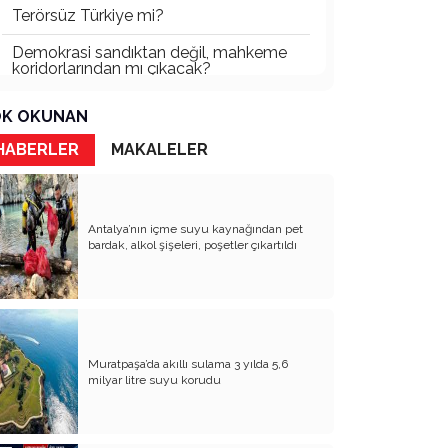
Terörsüz Türkiye mi?
Demokrasi sandıktan değil, mahkeme
koridorlarından mı çıkacak?
Gazetecinin kaderi!..
K OKUNAN
Turizmde Herşey Dahil Sistemi
HABERLER
MAKALELER
tartışılmalı
MB Başkanı ve Şimşek’e
Antalya’nın içme suyu kaynağından pet
Padişahın Vergi Deneyi!..
bardak, alkol şişeleri, poşetler çıkartıldı
Erdoğan ve Özel’e açık mektup!..
Bahçeli siyasetin zirvesine oturdu!..
Artık yeter!.. Başka Antalya yok!..
Muratpaşa’da akıllı sulama 3 yılda 5,6
Milli Eğitim cemaatlere mi teslim
milyar litre suyu korudu
ediliyor?
Liyakatın Gözyaşları!..