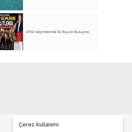
Açıkça söyleyin ‘’Cumhuriyete
karşısınız!’’
Doğayı kim koruyacak?
ATSO Seçimlerinde İlk Büyük Buluşma
CHP’de siyaset, başka tür siyasetçi!..
Cumhuriyetimizin 100 yılını böyle mi
kutlayacağız?
Fedakarlığı önce Cumhurbaşkanı
yapmalı!..
STK’lar ne iş yapar?
Kavga istemiyoruz!..
Çavuşoğlu ve Antalya vizyonu
Korkalım mı?
İYİ Parti’de temayül sancısı!..
Çerez Kullanımı