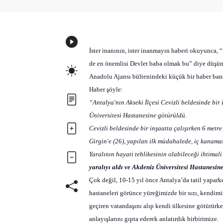
İster inanının, ister inanmayın haberi okuyunca, 
de en önemlisi Devlet baba olmak bu” diye düşü
Anadolu Ajansı bültenindeki küçük bir haber ban
Haber şöyle:
“Antalya'nın Akseki İlçesi Cevizli beldesinde bir
Üniversitesi Hastanesine götürüldü.
Cevizli beldesinde bir inşaatta çalışırken 6 metr
Girgin'e (26), yapılan ilk müdahalede, iç kanama
Yaralının hayati tehlikesinin olabileceği ihtimali
yaralıyı aldı ve Akdeniz Üniversitesi Hastanesin
Çok değil, 10-15 yıl önce Antalya’da tatil yaparke
hastaneleri görünce yüreğimizde bir sızı, kendimi
geçiren vatandaşını alıp kendi ülkesine götürürke
anlayışlarını gıpta ederek anlatırdık birbirimize.