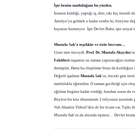
İşte benim mutluluğum bu yüzden.
İnsanın kimliği, yaptığı iş, dini, ırkı hiç önemli
Antalya’ya gelmek o kadar zordur ki, bireyine değ
hayatını kurtarıyor.
İşte Devlet Baba, işte sosyal 
Mustafa Sak’a teşekkür ve özür borcum…
Uzun süre önceydi.
Prof. Dr. Mustafa Akaydın
’ı
Fakültesi
inşaatını ne zaman yaptıracağını sormuş
demiştim. Hatta bu eleştirime biraz da kırıldığın
Değerli işadamı
Mustafa Sak
’ın, önceki gün sözü
mutlulukla öğrendim. O zaman geciktiği için ele
eğitime bugüne kadar verdiği, bundan sonra da ve
Böylesi bir kriz döneminde 2 trilyonun üzerinde 
Vali Alaattin Yüksel’den de bir ricam var. Tıpkı d
Mustafa Sak’ın da alnında öpmesi… Devlet hizme