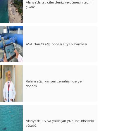
Alanya’da tatilciler deniz ve güneşin tadını
çıkardı
Atalay olayı; yargıyı yönetenlerin
darbesidir!..
CHP’de ne değişti?
Eğitim Sisteminde Sorunlar ve Çözüm
Önerileri
ASAT’tan COP31 öncesi altyapı hamlesi
Cumhuriyet’in 100. Yılı ve AB İlişkileri
Şehitler üzerinden siyaset!..
Belediye Başkanı'na Neden Oy
Vermeliyim?
Rahim ağzı kanseri cerrahisinde yeni
dönem
AKP'nin Mülteci Politikası ve
şehitlerimiz!..
Geleceğimize biz karar verelim!..
Kamacı’nın resti!.. İYİ Parti’nin kararı
Alanya’da kıyıya yaklaşan yunus turistlerle
Emine öğretmenim; Atatürk sizlere
yüzdü
güvendi!..