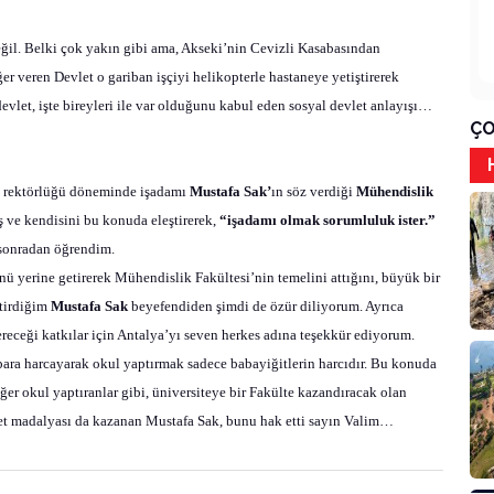
 değil. Belki çok yakın gibi ama, Akseki’nin Cevizli Kasabasından
er veren Devlet o gariban işçiyi helikopterle hastaneye yetiştirerek
devlet, işte bireyleri ile var olduğunu kabul eden sosyal devlet anlayışı…
ÇO
n rektörlüğü döneminde işadamı
Mustafa Sak’
ın söz verdiği
Mühendislik
 ve kendisini bu konuda eleştirerek,
“işadamı olmak sorumluluk ister.”
ı sonradan öğrendim.
nü yerine getirerek Mühendislik Fakültesi’nin temelini attığını, büyük bir
ştirdiğim
Mustafa Sak
beyefendiden şimdi de özür diliyorum. Ayrıca
receği katkılar için Antalya’yı seven herkes adına teşekkür ediyorum.
para harcayarak okul yaptırmak sadece babayiğitlerin harcıdır. Bu konuda
iğer okul yaptıranlar gibi, üniversiteye bir Fakülte kazandıracak olan
t madalyası da kazanan Mustafa Sak, bunu hak etti sayın Valim…