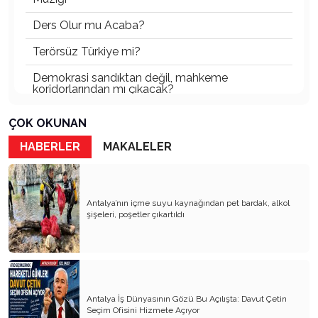
Ders Olur mu Acaba?
Terörsüz Türkiye mi?
Demokrasi sandıktan değil, mahkeme
koridorlarından mı çıkacak?
Gazetecinin kaderi!..
ÇOK OKUNAN
Turizmde Herşey Dahil Sistemi tartışılmalı
HABERLER
MAKALELER
MB Başkanı ve Şimşek’e
Padişahın Vergi Deneyi!..
Antalya’nın içme suyu kaynağından pet bardak, alkol
şişeleri, poşetler çıkartıldı
Erdoğan ve Özel’e açık mektup!..
Bahçeli siyasetin zirvesine oturdu!..
Artık yeter!.. Başka Antalya yok!..
Milli Eğitim cemaatlere mi teslim ediliyor?
Antalya İş Dünyasının Gözü Bu Açılışta: Davut Çetin
Seçim Ofisini Hizmete Açıyor