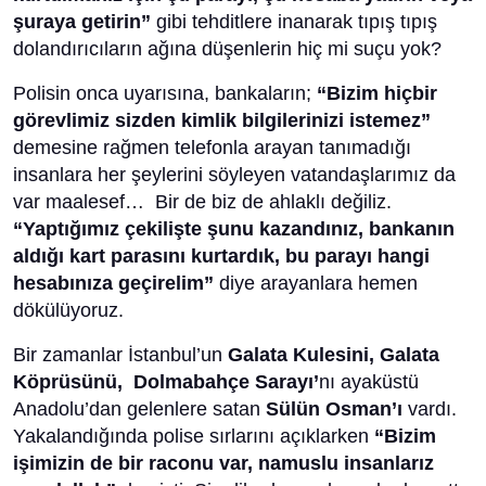
şuraya getirin”
gibi tehditlere inanarak tıpış tıpış
dolandırıcıların ağına düşenlerin hiç mi suçu yok?
Polisin onca uyarısına, bankaların;
“Bizim hiçbir
görevlimiz sizden kimlik bilgilerinizi istemez”
demesine rağmen telefonla arayan tanımadığı
insanlara her şeylerini söyleyen vatandaşlarımız da
var maalesef… Bir de biz de ahlaklı değiliz.
“Yaptığımız çekilişte şunu kazandınız, bankanın
aldığı kart parasını kurtardık, bu parayı hangi
hesabınıza geçirelim”
diye arayanlara hemen
dökülüyoruz.
Bir zamanlar İstanbul’un
Galata Kulesini, Galata
Köprüsünü, Dolmabahçe Sarayı’
nı ayaküstü
Anadolu’dan gelenlere satan
Sülün Osman’ı
vardı.
Yakalandığında polise sırlarını açıklarken
“Bizim
işimizin de bir raconu var, namuslu insanlarız