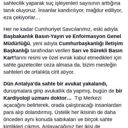
sahtecilik yaparak suç işleyenleri sayısının arttığına
tanık oluyoruz. İnsanlar kandırılıyor, mağdur ediliyor,
eza çekiyorlar…
Her ne kadar Cumhuriyet Savcılarımız, eski adıyla
Başbakanlık Basın-Yayın ve Enformasyon Genel
Müdürlüğü
, yeni adıyla
Cumhurbaşkanlığı İletişim
Başkanlığı
tarafından verilen
Sarı ve Sürekli Basın
Kart’
larını resmi ve özel evrak kabul etmedikleri için
sahte gazeteciler ceza almasa da, bizim mesleğin
sahteleri de ortalıkta cirit atıyor.
Dün Antalya’da sahte bir avukat yakalandı,
duruşmalara girip avukatlık da yapmış, bugün de
bir
Kardiyoloji uzmanı doktor…
Tıp Merkezi
açacağını belirterek, orada çalıştıracağı insanlardan
para alıp dolandırmış. Üstelik her ikisinin de daha
önceden aynı konuda sabıkaları ve birçok sahte
kimlikleri çıkmış. Anlayacağınız her ikisi de