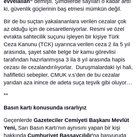
evvelallah”
demişti. Şimdilerde sayıları o kadar arttı
ki, güvenlik güçlerinin baş etmesi mümkün değil.
Bir de bu suçtan yakalananlara verilen cezalar çok
az olduğu için de cesaretleniyorlar. Resmi ve özel
evrakta sahtecilik suçunu işleyen bir kişiye Türk
Ceza Kanunu (TCK) uyarınca verilen ceza 2 ila 5 yıl
arasında, şayet sahte belge bir kamu görevlisi
tarafından hazırlanmışsa 3 ila 8 yıl arasında hapis
cezası ile cezalandırılıyorlar. Duruşmalardaki iyi hali,
hafifletici sebepler, CMUK v.s’den de bu cezalar
yarıdan aza inince de adeta suça teşvik gibi oluyor…
**
Basın kartı konusunda ısrarlıyız
Geçenlerde
Gazeteciler Cemiyeti Başkanı Mevlüt
Yeni,
Sarı Basın Kartı’nın aynısını yapan bir kişi
hakkında
Cumhuriyet Başsavcılığı’
na başvuruda