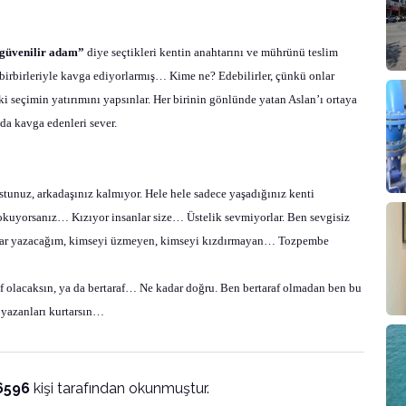
güvenilir adam”
diye seçtikleri kentin anahtarını ve mührünü teslim
 birbirleriyle kavga ediyorlarmış… Kime ne? Edebilirler, çünkü onlar
ki seçimin yatırımını yapsınlar. Her birinin gönlünde yatan Aslan’ı ortaya
da kavga edenleri sever.
tunuz, arkadaşınız kalmıyor. Hele hele sadece yaşadığınız kenti
okuyorsanız… Kızıyor insanlar size… Üstelik sevmiyorlar. Ben sevgisiz
ar yazacağım, kimseyi üzmeyen, kimseyi kızdırmayan… Tozpembe
f olacaksın, ya da bertaraf… Ne kadar doğru. Ben bertaraf olmadan ben bu
yazanları kurtarsın…
6596
kişi tarafından okunmuştur.