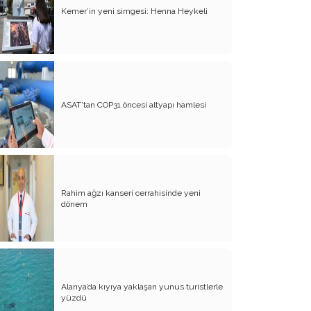
Kemer’in yeni simgesi: Henna Heykeli
Atalay olayı; yargıyı yönetenlerin
darbesidir!..
CHP’de ne değişti?
Eğitim Sisteminde Sorunlar ve Çözüm
Önerileri
ASAT’tan COP31 öncesi altyapı hamlesi
Cumhuriyet’in 100. Yılı ve AB İlişkileri
Şehitler üzerinden siyaset!..
Belediye Başkanı'na Neden Oy
Vermeliyim?
Rahim ağzı kanseri cerrahisinde yeni
dönem
AKP'nin Mülteci Politikası ve
şehitlerimiz!..
Geleceğimize biz karar verelim!..
Kamacı’nın resti!.. İYİ Parti’nin kararı
Alanya’da kıyıya yaklaşan yunus turistlerle
Emine öğretmenim; Atatürk sizlere
yüzdü
güvendi!..