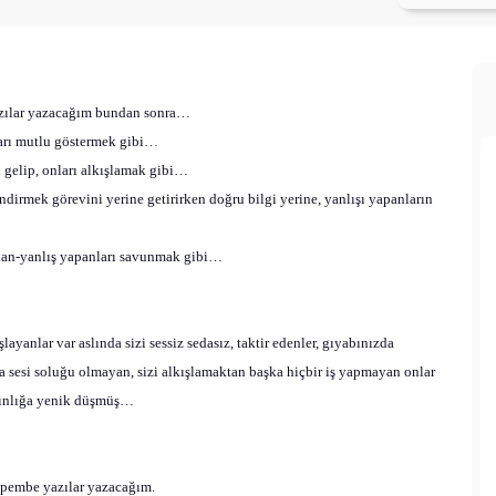
azılar yazacağım bundan sonra…
ları mutlu göstermek gibi…
 gelip, onları alkışlamak gibi…
endirmek görevini yerine getirirken doğru bilgi yerine, yanlışı yapanların
yalan-yanlış yapanları savunmak gibi…
ayanlar var aslında sizi sessiz sedasız, taktir edenler, gıyabınızda
sesi soluğu olmayan, sizi alkışlamaktan başka hiçbir iş yapmayan onlar
zınlığa yenik düşmüş…
zpembe yazılar yazacağım.