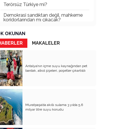
Terörsüz Türkiye mi?
Demokrasi sandıktan değil, mahkeme
koridorlarından mı çıkacak?
Gazetecinin kaderi!..
K OKUNAN
Turizmde Herşey Dahil Sistemi
HABERLER
MAKALELER
tartışılmalı
MB Başkanı ve Şimşek’e
Antalya’nın içme suyu kaynağından pet
Padişahın Vergi Deneyi!..
bardak, alkol şişeleri, poşetler çıkartıldı
Erdoğan ve Özel’e açık mektup!..
Bahçeli siyasetin zirvesine oturdu!..
Artık yeter!.. Başka Antalya yok!..
Muratpaşa’da akıllı sulama 3 yılda 5,6
Milli Eğitim cemaatlere mi teslim
milyar litre suyu korudu
ediliyor?
Liyakatın Gözyaşları!..