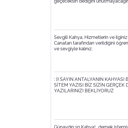
geçeceksin dediğini unutmayacağını 
Sevgili Kahya, Hizmetlerin ve ilgini
Canatan tarafından verildiğini öğre
ve sevgiyle kalınız.
: )) SAYIN ANTALYANIN KAHYASI 
SİTEM YAZISI BİZ SİZİN GERÇE
YAZILARINIZI BEKLİYORUZ
Günaydın sn.Kahya!.. demek istemi