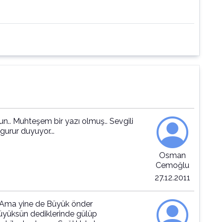
n.. Muhteşem bir yazı olmuş.. Sevgili
urur duyuyor...
Osman
Cemoğlu
27.12.2011
 Ama yine de Büyük önder
 büyüksün dediklerinde gülüp