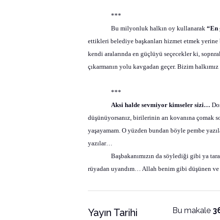
***
Bu milyonluk halkın oy kullanarak
“En 
ettikleri belediye başkanları hizmet etmek yerine
kendi aralarında en güçlüyü seçecekler ki, sopnra
çıkarmanın yolu kavgadan geçer. Bizim halkımız 
***
Aksi halde sevmiyor kimseler sizi…
Dos
düşünüyorsanız, birilerinin arı kovanına çomak s
yaşayamam. O yüzden bundan böyle pembe yazıl
yazılar…
Başbakanımızın da söylediği gibi ya tara
rüyadan uyandım… Allah benim gibi düşünen ve 
Bu makale
3
Yayın Tarihi