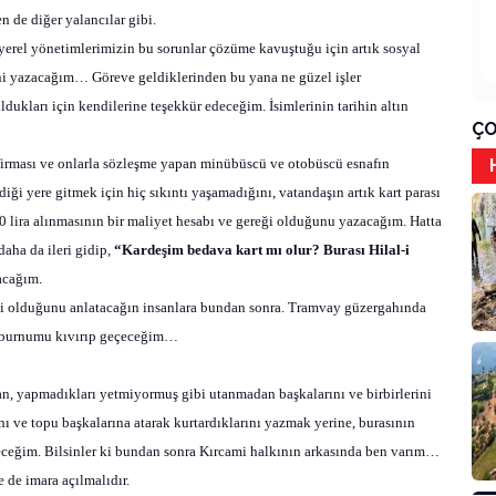
 de diğer yalancılar gibi.
 yerel yönetimlerimizin bu sorunlar çözüme kavuştuğu için artık sosyal
rini yazacağım… Göreve geldiklerinden bu yana ne güzel işler
ldukları için kendilerine teşekkür edeceğim. İsimlerinin tarihin altın
ÇO
rması ve onlarla sözleşme yapan minübüscü ve otobüscü esnafın
i yere gitmek için hiç sıkıntı yaşamadığını, vatandaşın artık kart parası
 lira alınmasının bir maliyet hesabı ve gereği olduğunu yazacağım. Hatta
ha da ileri gidip,
“Kardeşim bedava kart mı olur? Burası Hilal-i
pacağım.
kli olduğunu anlatacağın insanlara bundan sonra. Tramvay güzergahında
, burnumu kıvırıp geçeceğim…
n, yapmadıkları yetmiyormuş gibi utanmadan başkalarını ve birbirlerini
nı ve topu başkalarına atarak kurtardıklarını yazmak yerine, burasının
ireceğim. Bilsinler ki bundan sonra Kırcami halkının arkasında ben varım…
e de imara açılmalıdır.