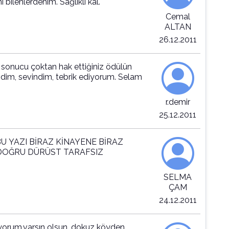
bilenlerdenım. Sağlıklı kal.
Cemal
ALTAN
26.12.2011
z sonucu çoktan hak ettiğiniz ödülün
ndim, sevindim, tebrik ediyorum. Selam
r.demir
25.12.2011
BU YAZI BİRAZ KİNAYENE BİRAZ
K DOĞRU DÜRÜST TARAFSIZ
SELMA
ÇAM
24.12.2011
yorum.varsın olsun, dokuz köyden