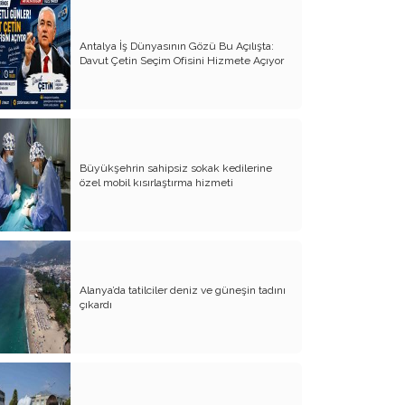
Milletin gerçek vekili misiniz?
Antalya İş Dünyasının Gözü Bu Açılışta:
Bungalov Turizmini sevmeyen Turizm
Davut Çetin Seçim Ofisini Hizmete Açıyor
Bakanı!..
İş adamına bu yakışır!..
Basın Özgürlüğü- Özgür basın
''Mesut Kocagöz yalnız değildir!..''
Büyükşehrin sahipsiz sokak kedilerine
özel mobil kısırlaştırma hizmeti
Satılacak arazi kalmadı, yaya yolunu
göz diktiler
Kime oy vermeliyiz?..
Var mı alan; 5 daire fiyatına Şeker
Alanya’da tatilciler deniz ve güneşin tadını
Fabrikası
çıkardı
İşte yeni-özlenen CHP
Denetimsiz Zamlar ve Vergi Kaçakçılığı
Torosların evladı, köylü çocuğu Böcek…