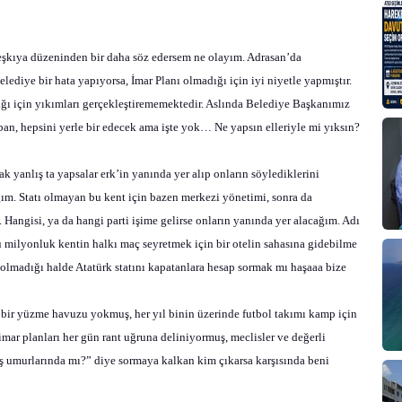
eşkıya düzeninden bir daha söz edersem ne olayım. Adrasan’da
elediye bir hata yapıyorsa, İmar Planı olmadığı için iyi niyetle yapmıştır.
ı için yıkımları gerçekleştirememektedir. Aslında Belediye Başkanımız
rban, hepsini yerle bir edecek ama işte yok… Ne yapsın elleriyle mi yıksın?
ak yanlış ta yapsalar erk’in yanında yer alıp onların söylediklerini
ım. Statı olmayan bu kent için bazen merkezi yönetimi, sonra da
 Hangisi, ya da hangi parti işime gelirse onların yanında yer alacağım. Adı
 milyonluk kentin halkı maç seyretmek için bir otelin sahasına gidebilme
 olmadığı halde Atatürk statını kapatanlara hesap sormak mı haşaaa bize
bir yüzme havuzu yokmuş, her yıl binin üzerinde futbol takımı kamp için
ar planları her gün rant uğruna deliniyormuş, meclisler ve değerli
aş umurlarında mı?” diye sormaya kalkan kim çıkarsa karşısında beni