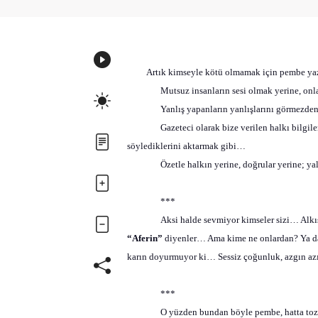
Artık kimseyle kötü olmamak için pembe y
Mutsuz insanların sesi olmak yerine, on
Yanlış yapanların yanlışlarını görmezden
Gazeteci olarak bize verilen halkı bilgil
söylediklerini aktarmak gibi…
Özetle halkın yerine, doğrular yerine; 
***
Aksi halde sevmiyor kimseler sizi… Alkışl
“Aferin”
diyenler… Ama kime ne onlardan? Ya da 
karın doyurmuyor ki… Sessiz çoğunluk, azgın a
***
O yüzden bundan böyle pembe, hatta to