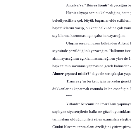
Antalya’ya
“Dünya Kenti”
diyeceğim ben
Hiçbir altyapı sorunu kalmadığını, hatta
belediyecilikte çok büyük başarılar elde ettikle
başardıklarını yazıp, bu kent halkı adına çok yoru
sayfalarına kazınması için çaba harcayacağım.
Ulaşım
sorunumuzun kökünden A.Kent fi
sayesinde çözüldüğünü yazacağım. Halkımın istediğ
alınmayacağının açıklanmasına rağmen yine de 10
başkanımın savunma yapmasına gerek kalmadan da
Ahmer çeşmesi midir?”
diye de sert çıkışlar ya
Tramvay
’ın bu kent için ne kadar gere
dükkanlarını kapatmak zorunda kalan esnaf için
***
Yıllardır
Kırcami’
de İmar Planı yapmaya
suçlayan siyasetçilerin halkı ne güzel uyuttukları
tarım alanı olduğunu ileri süren uzmanları eleşt
Çünkü Kırcami tarım alanı özelliğini yitirmiştir v