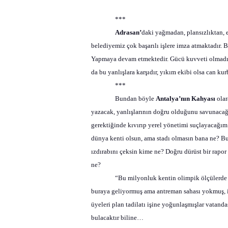
***
Adrasan’
daki yağmadan, plansızlıktan, 
belediyemiz çok başarılı işlere imza atmaktadır. B
Yapmaya devam etmektedir. Gücü kuvveti olmadığ
da bu yanlışlara karşıdır, yıkım ekibi olsa can ku
***
Bundan böyle
Antalya’nın Kahyası
olar
yazacak, yanlışlarının doğru olduğunu savunacağ
gerektiğinde kıvırıp yerel yönetimi suçlayacağım.
dünya kenti olsun, ama stadı olmasın bana ne? Bu
ızdırabını çeksin kime ne? Doğru dürüst bir rapor
ne?
“Bu milyonluk kentin olimpik ölçülerde 
buraya geliyormuş ama antreman sahası yokmuş, im
üyeleri plan tadilatı işine yoğunlaşmışlar vatand
bulacaktır biline…