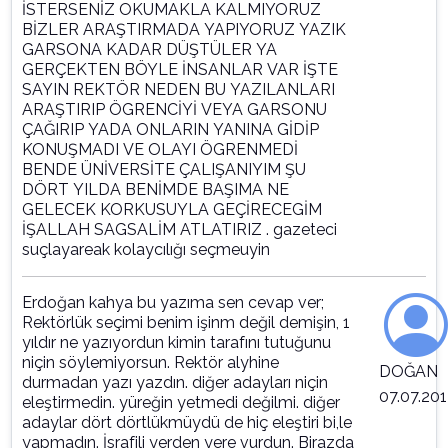
İSTERSENİZ OKUMAKLA KALMIYORUZ
BİZLER ARAŞTIRMADA YAPIYORUZ YAZIK
GARSONA KADAR DÜŞTÜLER YA
GERÇEKTEN BÖYLE İNSANLAR VAR İŞTE
SAYIN REKTÖR NEDEN BU YAZILANLARI
ARAŞTIRIP ÖGRENCİYİ VEYA GARSONU
ÇAĞIRIP YADA ONLARIN YANINA GİDİP
KONUŞMADI VE OLAYI ÖGRENMEDİ
BENDE ÜNİVERSİTE ÇALIŞANIYIM ŞU
DÖRT YILDA BENİMDE BAŞIMA NE
GELECEK KORKUSUYLA GEÇİRECEGİM
İŞALLAH SAGSALİM ATLATIRIZ . gazeteci
suçlayareak kolaycılığı seçmeuyin
Erdoğan kahya bu yazıma sen cevap ver;
Rektörlük seçimi benim işinm değil demişin, 1
yıldır ne yazıyordun kimin tarafını tutuğunu
niçin söylemiyorsun. Rektör alyhine
DOĞAN
durmadan yazı yazdın. diğer adayları niçin
07.07.201
eleştirmedin. yüreğin yetmedi değilmi. diğer
adaylar dört dörtlükmüydü de hiç eleştiri bi,le
yapmadın. İsrafili yerden yere vurdun. Birazda