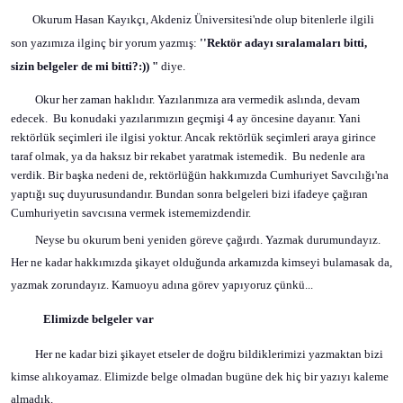
Okurum Hasan Kayıkçı, Akdeniz Üniversitesi'nde olup bitenlerle ilgili
son yazımıza ilginç bir yorum yazmış:
''
Rektör adayı sıralamaları bitti,
sizin belgeler de mi bitti?:))
"
diye.
Okur her zaman haklıdır. Yazılarımıza ara vermedik aslında, devam
edecek.
Bu konudaki yazılarımızın geçmişi 4 ay öncesine dayanır. Yani
rektörlük seçimleri ile ilgisi yoktur. Ancak rektörlük seçimleri araya girince
taraf olmak, ya da haksız bir rekabet yaratmak istemedik.
Bu nedenle ara
verdik. Bir başka nedeni de, rektörlüğün hakkımızda Cumhuriyet Savcılığı'na
yaptığı suç duyurusundandır. Bundan sonra belgeleri bizi ifadeye çağıran
Cumhuriyetin savcısına vermek istememizdendir.
Neyse bu okurum beni yeniden göreve çağırdı. Yazmak durumundayız.
Her ne kadar hakkımızda şikayet olduğunda arkamızda kimseyi bulamasak da,
yazmak zorundayız. Kamuoyu adına görev yapıyoruz çünkü...
Elimizde belgeler var
Her ne kadar bizi şikayet etseler de doğru bildiklerimizi yazmaktan bizi
kimse alıkoyamaz. Elimizde belge olmadan bugüne dek hiç bir yazıyı kaleme
almadık.