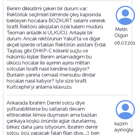
Benim dikkatimi çeken bir durum var:
Rektörlük seçimleri biiminde çıkış kapısında
bekleyen hocalara BOZKURT selamı vererek
İsrafil Rektörü alkışlatan özel kalem müdürü
Metin
Teoman anladık ki ÜLKÜCÜ. Anlaşılır bir
Olgun
durum. Ancak rektörünün Yakut'ta ve diğer
06.07.20
akçeli işlerde ortakları Rektörün asistanı Erdal
Taşbaş gibi DHKP-C kökenli suçlu ve
hükümlü kişiler. Benim anlamadığım bu
ülkücü hocalar ile aşırının aşırısı militan
solcuları İsrafil nasıl kendine bağlıyor?
Bunların yanına cemaat mensubu dindar
hocaları nasıl katıyor? İşte size İsrafil
Kurtcephe'yi anlama kılavuzu.
Ankarada İbrahim Demiri solcu diye
yutturabilirlerse bu saltanatı devam
ettirecekler, kimse duymasın ama bazıları
çankaya köşkü önünde ağlar dururlarmış,
kazım
birkez daha şans istiyorum, İbrahim demir
ayınoğlu
solcu, öcü yapacak falan filan diye....:), ben