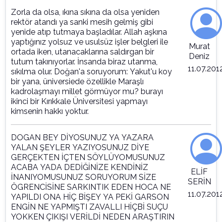
Zorla da olsa, ıkına sıkına da olsa yeniden
rektör atandı ya sanki mesih gelmiş gibi
yenide atıp tutmaya başladılar. Allah aşkına
yaptığınız yolsuz ve usulsüz işler belgleri ile
Murat
ortada iken, utanacaklarına saldırgan bir
Deniz
tutum takınıyorlar. İnsanda biraz utanma,
11.07.201
sıkılma olur. Doğan'a soruyorum: Yakut'u koy
bir yana, üniversiede özellikle Maraşlı
kadrolaşmayı millet görmüyor mu? burayı
ikinci bir Kırıkkale Üniversitesi yapmayı
kimsenin hakkı yoktur.
DOGAN BEY DİYOSUNUZ YA YAZARA
YALAN ŞEYLER YAZIYOSUNUZ DİYE
GERÇEKTEN İÇTEN SÖYLÜYOMUSUNUZ
ACABA YADA DEDİĞİNİZE KENDİNİZ
ELİF
İNANIYOMUSUNUZ SORUYORUM SİZE
SERİN
ÖGRENCİSİNE SARKINTIK EDEN HOCA NE
11.07.201
YAPILDI ONA HİÇ BİŞEY YA PEKİ GARSON
ENGİN NE YAPMIŞTI ZAVALLI HİÇBİ SUÇU
YOKKEN ÇIKIŞI VERİLDİ NEDEN ARAŞTIRIN