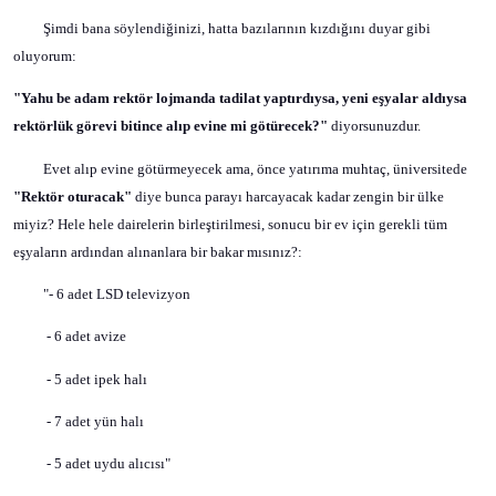
Şimdi bana söylendiğinizi, hatta bazılarının kızdığını duyar gibi
oluyorum:
"Yahu be adam rektör lojmanda tadilat yaptırdıysa, yeni eşyalar aldıysa
rektörlük görevi bitince alıp evine mi götürecek?"
diyorsunuzdur.
Evet alıp evine götürmeyecek ama, önce yatırıma muhtaç, üniversitede
"Rektör oturacak"
diye bunca parayı harcayacak kadar zengin bir ülke
miyiz? Hele hele dairelerin birleştirilmesi, sonucu bir ev için gerekli tüm
eşyaların ardından alınanlara bir bakar mısınız?:
"- 6 adet LSD televizyon
- 6 adet avize
- 5 adet ipek halı
- 7 adet yün halı
- 5 adet uydu alıcısı"