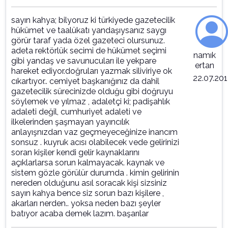
sayın kahya; bilyoruz ki türkiyede gazetecilik
hükümet ve taalükatı yandaşıysanız saygı
görür taraf yada özel gazeteci olursunuz.
adeta rektörlük secimi de hükümet seçimi
namık
gibi yandaş ve savunucuları ile yekpare
ertan
hareket ediyor.doğruları yazmak siliviriye ok
22.07.201
cıkartıyor.. cemiyet başkanığınız da dahil
gazetecilik sürecinizde olduğu gibi doğruyu
söylemek ve yılmaz , adaletçi ki; padişahlık
adaleti değil, cumhuriyet adaleti ve
ilkelerinden şaşmayan yayıncılık
anlayışnızdan vaz geçmeyeceğinize inancım
sonsuz . kuyruk acısı olabilecek vede gelirinizi
soran kişiler kendi gelir kaynaklarını
açıklarlarsa sorun kalmayacak. kaynak ve
sistem gözle görülür durumda . kimin gelirinin
nereden olduğunu asıl soracak kişi sizsiniz
sayın kahya bence siz sorun bazı kişilere ,
akarları nerden.. yoksa neden bazı şeyler
batıyor acaba demek lazım. başarılar