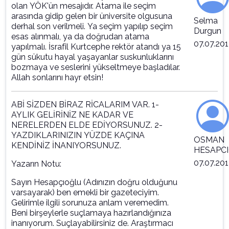
olan YÖK'ün mesajıdır. Atama ile seçim
arasında gidip gelen bir üniversite olgusuna
Selma
derhal son verilmeli. Ya seçim yapılıp seçim
Durgun
esas alınmalı, ya da doğrudan atama
07.07.201
yapılmalı. İsrafil Kurtcephe rektör atandı ya 15
gün sükutu hayal yaşayanlar suskunluklarını
bozmaya ve seslerini yükseltmeye başladılar.
Allah sonlarını hayr etsin!
ABİ SİZDEN BİRAZ RİCALARIM VAR. 1-
AYLIK GELİRİNİZ NE KADAR VE
NERELERDEN ELDE EDİYORSUNUZ. 2-
YAZDIKLARINIZIN YÜZDE KAÇINA
OSMAN
KENDİNİZ İNANIYORSUNUZ.
HESAPC
07.07.201
Yazarın Notu:
Sayın Hesapçıoğlu (Adınızın doğru olduğunu
varsayarak) ben emekli bir gazeteciyim.
Gelirimle ilgili sorunuza anlam veremedim.
Beni birşeylerle suçlamaya hazırlandığınıza
inanıyorum. Suçlayabilirsiniz de. Araştırmacı