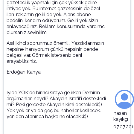
gazetecilik yapmak için çok yüksek gelire
ihtiyaç yok. Bu internet gazetesinin de özel
ilan-reklamn geliri de yok. Ajans abone
bedelini kendim ödüyorum. Geliri yok sizin
anlayacağınız. Reklam konusumnda yardımcı
olursanız sevinirim.
Asıl ikinci soprunmuz önemli,. Yazdıklarımızın
hepsine inanıyorum çünkü hepsinin bende
belgesi var. Görmek isterseniz beni
arayabilirsiniz.
Erdoğan Kahya
İyide YÖK'de birinci sıraya gelirken Demir'in
argümanları neydi? Akaydın İsrafil'i destekledi
mi? Peki gerçekte Akaydın kimi destekledi:))
Yok yok er ya da geç bu haberler kesilecek.
hasan
yeniden atanınca başka ne olacakki:))
kayıkçı
07.07.201