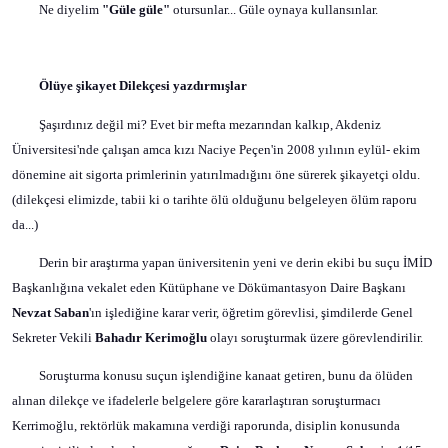
Ne diyelim
"Güle güle"
otursunlar... Güle oynaya kullansınlar.
Ölüye şikayet Dilekçesi yazdırmışlar
Şaşırdınız değil mi? Evet bir mefta mezarından kalkıp, Akdeniz
Üniversitesi'nde çalışan amca kızı Naciye Peçen'in 2008 yılının eylül- ekim
dönemine ait sigorta primlerinin yatırılmadığını öne sürerek şikayetçi oldu.
(dilekçesi elimizde, tabii ki o tarihte ölü olduğunu belgeleyen ölüm raporu
da...)
Derin bir araştırma yapan üniversitenin yeni ve derin ekibi bu suçu İMİD
Başkanlığına vekalet eden Kütüphane ve Dökümantasyon Daire Başkanı
Nevzat Saban
'ın işlediğine karar verir, öğretim görevlisi, şimdilerde Genel
Sekreter Vekili
Bahadır Kerimoğlu
olayı soruşturmak üzere görevlendirilir.
Soruşturma konusu suçun işlendiğine kanaat getiren, bunu da ölüden
alınan dilekçe ve ifadelerle belgelere göre kararlaştıran soruşturmacı
Kerrimoğlu, rektörlük makamına verdiği raporunda, disiplin konusunda