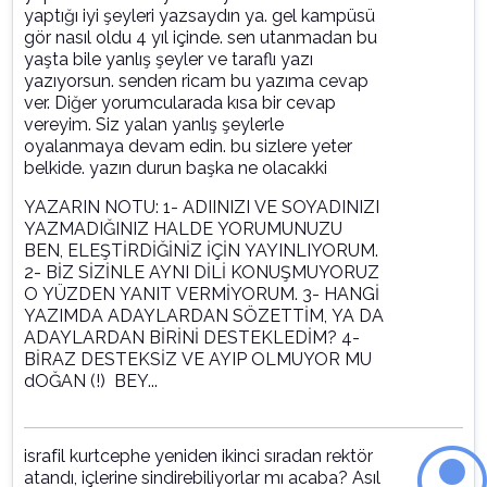
yaptığı iyi şeyleri yazsaydın ya. gel kampüsü
gör nasıl oldu 4 yıl içinde. sen utanmadan bu
yaşta bile yanlış şeyler ve taraflı yazı
yazıyorsun. senden ricam bu yazıma cevap
ver. Diğer yorumcularada kısa bir cevap
vereyim. Siz yalan yanlış şeylerle
oyalanmaya devam edin. bu sizlere yeter
belkide. yazın durun başka ne olacakki
YAZARIN NOTU: 1- ADIINIZI VE SOYADINIZI
YAZMADIĞINIZ HALDE YORUMUNUZU
BEN, ELEŞTİRDİĞİNİZ İÇİN YAYINLIYORUM.
2- BİZ SİZİNLE AYNI DİLİ KONUŞMUYORUZ
O YÜZDEN YANIT VERMİYORUM. 3- HANGİ
YAZIMDA ADAYLARDAN SÖZETTİM, YA DA
ADAYLARDAN BİRİNİ DESTEKLEDİM? 4-
BİRAZ DESTEKSİZ VE AYIP OLMUYOR MU
dOĞAN (!) BEY...
israfil kurtcephe yeniden ikinci sıradan rektör
atandı, içlerine sindirebiliyorlar mı acaba? Asıl