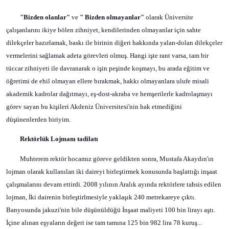
"Bizden olanlar"
ve
" Bizden olmayanlar"
olarak Üniversite
çalışanlarını ikiye bölen zihniyet, kendilerinden olmayanlar için sahte
dilekçeler hazırlamak, baskı ile birinin diğeri hakkında yalan-dolan dilekçeler
vermelerini sağlamak adeta görevleri olmuş. Hangi işte rant varsa, tam bir
tüccar zihniyeti ile davranarak o işin peşinde koşmayı, bu arada eğitim ve
öğretimi de ehil olmayan ellere bırakmak, hakkı olmayanlara ulufe misali
akademik kadrolar dağıtmayı, eş-dost-akraba ve hemşerilerle kadrolaşmayı
görev sayan bu kişileri Akdeniz Üniversitesi'nin hak etmediğini
düşünenlerden biriyim.
Rektörlük Lojmanı tadilatı
Muhterem rektör hocamız göreve geldikten sonra, Mustafa Akaydın'ın
lojman olarak kullanılan iki daireyi birleştirmek konusunda başlattığı inşaat
çalışmalarını devam ettirdi. 2008 yılının Aralık ayında rektörlere tahsis edilen
lojman, İki dairenin birleştirlmesiyle yaklaşık 240 metrekareye çıktı.
Banyosunda jakuzi'nin bile düşünüldüğü İnşaat maliyeti 100 bin lirayı aştı.
İçine alınan eşyaların değeri ise tam tamına 125 bin 982 lira 78 kuruş...