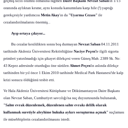
geçmiş sicili olumlu olmasına rağmen
Daire Başkanı Nevzat Saban
'ın 1/15
oranında aylıktan kesme, aynı konuda kanumnlara karşı hile (!) yaptığı
gerekçesiyle yardımcısı
Metin Akay
'ın da
"Uyarma Cezası"
ile
cezalandırılmalarını önermiş...
Ayıp ortaya çıkıyor...
Bu cezalar kesildikten sonra boş durmayan
Nevzat Saban
04.11.2011
tarihinde Akdeniz Üniversitesi Rektörlüğüne
Naciye Peçen
'le ilgili sigorta
primleri yatırılmadığı için şikayet dilekçesi veren Güneş Mah. 2389 Sk. No:
43 Kepez adresinde oturduğuı öne sürülen
Ahmet Peçen
'in aslında dilekçe
tarihinden bir yıl önce 1 Ekim 2010 tarihinde Medical Park Hastanesi!de kalp
krizi sonucu öldüğünü tesbit etti.
Ve Hala Akdeniz Üniversitesi Kütüphane ve Dökümantasyon Daire Başkanı
olan Nevzat Saban, Cumhuriyet savcılığı'na suç duyıurusunda bulunarak,
"Sahte evrak düzenlemek, düzenlenen sahte evrakı delilk olarak
kullanmak suretiyle aleyhime hukuka aykırı soruşturma açmak"
suçlaması
ile müsebbiplerin cezalandırılmasını istedi.