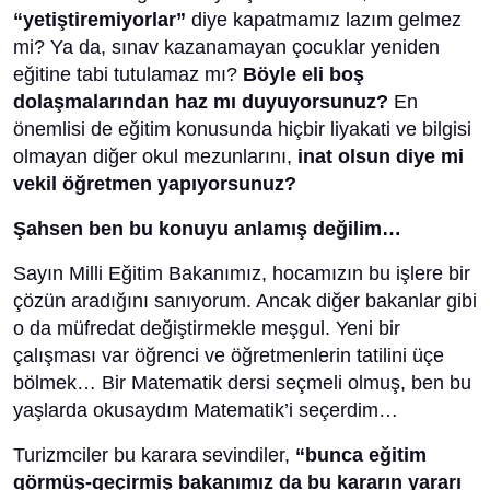
“yetiştiremiyorlar”
diye kapatmamız lazım gelmez
mi? Ya da, sınav kazanamayan çocuklar yeniden
eğitine tabi tutulamaz mı?
Böyle eli boş
dolaşmalarından haz mı duyuyorsunuz?
En
önemlisi de eğitim konusunda hiçbir liyakati ve bilgisi
olmayan diğer okul mezunlarını,
inat olsun diye mi
vekil öğretmen yapıyorsunuz?
Şahsen ben bu konuyu anlamış değilim…
Sayın Milli Eğitim Bakanımız, hocamızın bu işlere bir
çözün aradığını sanıyorum. Ancak diğer bakanlar gibi
o da müfredat değiştirmekle meşgul. Yeni bir
çalışması var öğrenci ve öğretmenlerin tatilini üçe
bölmek… Bir Matematik dersi seçmeli olmuş, ben bu
yaşlarda okusaydım Matematik’i seçerdim…
Turizmciler bu karara sevindiler,
“bunca eğitim
görmüş-geçirmiş bakanımız da bu kararın yararı