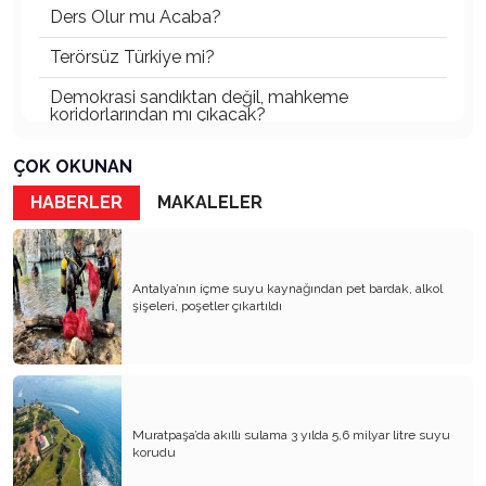
Ders Olur mu Acaba?
Terörsüz Türkiye mi?
Demokrasi sandıktan değil, mahkeme
koridorlarından mı çıkacak?
Gazetecinin kaderi!..
ÇOK OKUNAN
Turizmde Herşey Dahil Sistemi tartışılmalı
HABERLER
MAKALELER
MB Başkanı ve Şimşek’e
Padişahın Vergi Deneyi!..
Antalya’nın içme suyu kaynağından pet bardak, alkol
şişeleri, poşetler çıkartıldı
Erdoğan ve Özel’e açık mektup!..
Bahçeli siyasetin zirvesine oturdu!..
Artık yeter!.. Başka Antalya yok!..
Milli Eğitim cemaatlere mi teslim ediliyor?
Muratpaşa’da akıllı sulama 3 yılda 5,6 milyar litre suyu
korudu
Liyakatın Gözyaşları!..