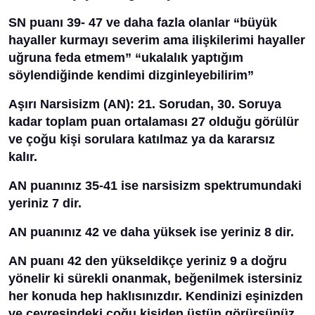
SN puanı 39- 47 ve daha fazla olanlar “büyük
hayaller kurmayı severim ama ilişkilerimi hayaller
uğruna feda etmem” “ukalalık yaptığım
söylendiğinde kendimi dizginleyebilirim”
Aşırı Narsisizm (AN): 21. Sorudan, 30. Soruya
kadar toplam puan ortalaması 27 olduğu görülür
ve çoğu kişi sorulara katılmaz ya da kararsız
kalır.
AN puanınız 35-41 ise narsisizm spektrumundaki
yeriniz 7 dir.
AN puanınız 42 ve daha yüksek ise yeriniz 8 dir.
AN puanı 42 den yükseldikçe yeriniz 9 a doğru
yönelir ki sürekli onanmak, beğenilmek istersiniz
her konuda hep haklısınızdır. Kendinizi eşinizden
ve çevresindeki çoğu kişiden üstün görürsünüz.