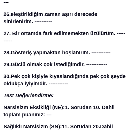
---
26.eleştirildiğim zaman aşırı derecede
sinirlenirim. ----------
27. Bir ortamda fark edilmemekten üzülürüm. -----
-----
28.Gösteriş yapmaktan hoşlanırım. -----------
29.Güclü olmak çok istediğimdir. ------------
30.Pek çok kişiyle kıyaslandığında pek çok şeyde
oldukça iyiyimdir. -----------
Test Değerlendirme:
Narsisizm Eksikliği (NE):1. Sorudan 10. Dahil
toplam puanınız: ---
Sağlıklı Narsisizm (SN):11. Sorudan 20.Dahil