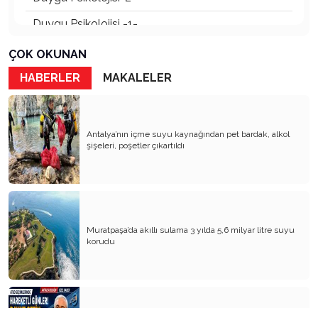
Duygu Psikolojisi -1-
Yakın Dönem Tarihimiz ve 30 Ağustos 1922
ÇOK OKUNAN
Yanlış Yapmak!
HABERLER
MAKALELER
Popüler Psikoloji, Psikolojik Yaklaşımlar ve Aşk
Duygusu
Antalya’nın içme suyu kaynağından pet bardak, alkol
Uluslararası Vizyon Üniversitesi ve Sn. Cvetanka
şişeleri, poşetler çıkartıldı
VELKOSKA Hocamız!
Politik psikoloji ve politik olmak!
Sağlık Psikolojisi, Bağımlılık ve Kanser
Dayak, disiplin aracı mıdır?
Muratpaşa’da akıllı sulama 3 yılda 5,6 milyar litre suyu
korudu
Kıyamet de Kopsa, Cumhuriyetimiz
Kutlanmalıdır!
Lozan kazanımları ne oldu?