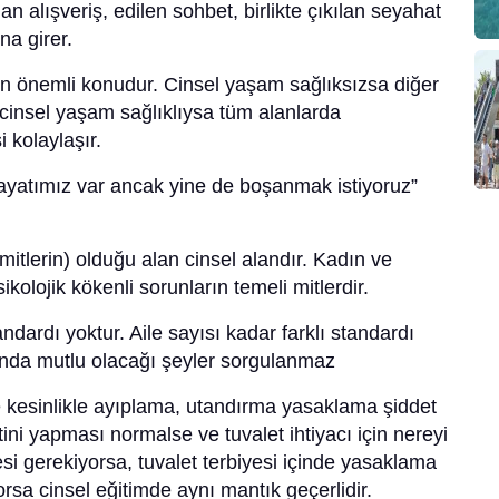
lan alışveriş, edilen sohbet, birlikte çıkılan seyahat
na girer.
en önemli konudur. Cinsel yaşam sağlıksızsa diğer
 cinsel yaşam sağlıklıysa tüm alanlarda
 kolaylaşır.
el hayatımız var ancak yine de boşanmak istiyoruz”
mitlerin) olduğu alan cinsel alandır. Kadın ve
sikolojik kökenli sorunların temeli mitlerdir.
andardı yoktur. Aile sayısı kadar farklı standardı
afında mutlu olacağı şeyler sorgulanmaz
e kesinlikle ayıplama, utandırma yasaklama şiddet
tini yapması normalse ve tuvalet ihtiyacı için nereyi
mesi gerekiyorsa, tuvalet terbiyesi içinde yasaklama
a cinsel eğitimde aynı mantık geçerlidir.