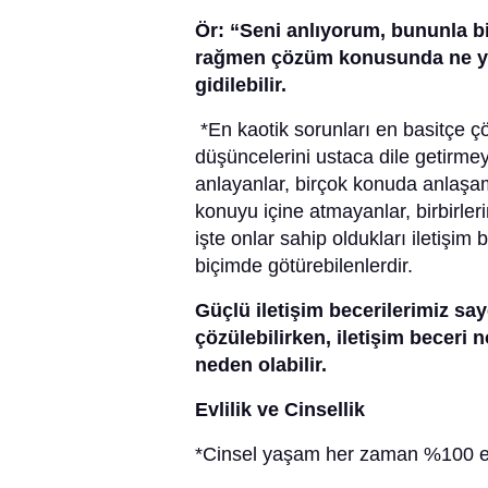
Ör: “Seni anlıyorum, bununla b
rağmen çözüm konusunda ne yapa
gidilebilir.
*En kaotik sorunları en basitçe 
düşüncelerini ustaca dile getirmey
anlayanlar, birçok konuda anlaşa
konuyu içine atmayanlar, birbirle
işte onlar sahip oldukları iletişim 
biçimde götürebilenlerdir.
Güçlü iletişim becerilerimiz sa
çözülebilirken, iletişim beceri
neden olabilir.
Evlilik ve Cinsellik
*Cinsel yaşam her zaman %100 er