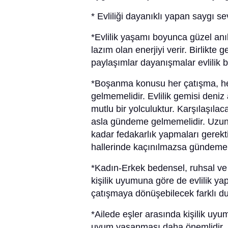
* Evliliği dayanıklı yapan saygı sev
*Evlilik yaşamı boyunca güzel anıl
lazım olan enerjiyi verir. Birlikte 
paylaşımlar dayanışmalar evlilik b
*Boşanma konusu her çatışma, her
gelmemelidir. Evlilik gemisi deniz
mutlu bir yolculuktur. Karşılaşıl
asla gündeme gelmemelidir. Uzun so
kadar fedakarlık yapmaları gerekt
hallerinde kaçınılmazsa gündeme 
*Kadın-Erkek bedensel, ruhsal ve 
kişilik uyumuna göre de evlilik yap
çatışmaya dönüşebilecek farklı du
*Ailede eşler arasında kişilik uyum
uyum yaşanması daha önemlidir.