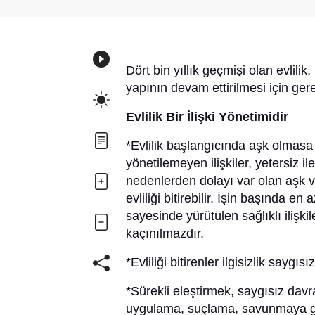
Dört bin yıllık geçmişi olan evlili
yapının devam ettirilmesi için ger
Evlilik Bir
İ
li
ş
ki Yönetimidir
*Evlilik başlangıcında aşk olmasa da 
yönetilemeyen ilişkiler, yetersiz il
nedenlerden dolayı var olan aşk v
evliliği bitirebilir. İşin başında e
sayesinde yürütülen sağlıklı ilişki
kaçınılmazdır.
*Evliliği bitirenler ilgisizlik saygı
*Sürekli eleştirmek, saygısız davr
uygulama, suçlama, savunmaya ge