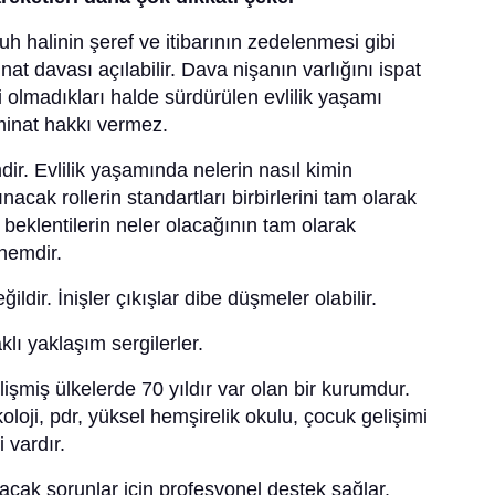
ruh halinin şeref ve itibarının zedelenmesi gibi
t davası açılabilir. Dava nişanın varlığını ispat
li olmadıkları halde sürdürülen evlilik yaşamı
zminat hakkı vermez.
dir. Evlilik yaşamında nelerin nasıl kimin
nacak rollerin standartları birbirlerini tam olarak
 beklentilerin neler olacağının tam olarak
önemdir.
ildir. İnişler çıkışlar dibe düşmeler olabilir.
klı yaklaşım sergilerler.
şmiş ülkelerde 70 yıldır var olan bir kurumdur.
oloji, pdr, yüksel hemşirelik okulu, çocuk gelişimi
ği vardır.
acak sorunlar için profesyonel destek sağlar.