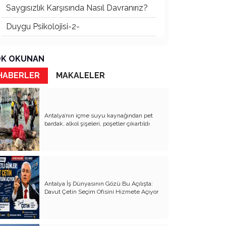
Saygısızlık Karşısında Nasıl Davranırız?
Duygu Psikolojisi-2-
Duygu Psikolojisi -1-
K OKUNAN
Yakın Dönem Tarihimiz ve 30 Ağustos
1922
HABERLER
MAKALELER
Yanlış Yapmak!
Popüler Psikoloji, Psikolojik Yaklaşımlar
Antalya’nın içme suyu kaynağından pet
ve Aşk Duygusu
bardak, alkol şişeleri, poşetler çıkartıldı
Uluslararası Vizyon Üniversitesi ve Sn.
Cvetanka VELKOSKA Hocamız!
Politik psikoloji ve politik olmak!
Sağlık Psikolojisi, Bağımlılık ve Kanser
Antalya İş Dünyasının Gözü Bu Açılışta:
Davut Çetin Seçim Ofisini Hizmete Açıyor
Dayak, disiplin aracı mıdır?
Kıyamet de Kopsa, Cumhuriyetimiz