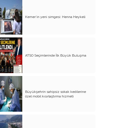
Kutlanmalıdır!
Lozan kazanımları ne oldu?
Kemer’in yeni simgesi: Henna Heykeli
Epigenetiğimiz ve Akseki kültürümüz.
Siyasetçi ve seçmen psikolojisi
Siyasetle İlgilenmek!
Davranışlarımız ve hormonlarımız…
ATSO Seçimlerinde İlk Büyük Buluşma
Konya Zümrüt Apartman Faciası!
Beynimizin muhteşemliği ve doğru
kullanımı!
Hayat Felsefemiz Ve Psikolojimiz
Büyükşehrin sahipsiz sokak kedilerine
Üzerine!
özel mobil kısırlaştırma hizmeti
Laik Demokratik Cumhuriyet Ve İslam
Dini
Yalnızlık, Bir Sosyal Acı Ya Da Bir Lüks!