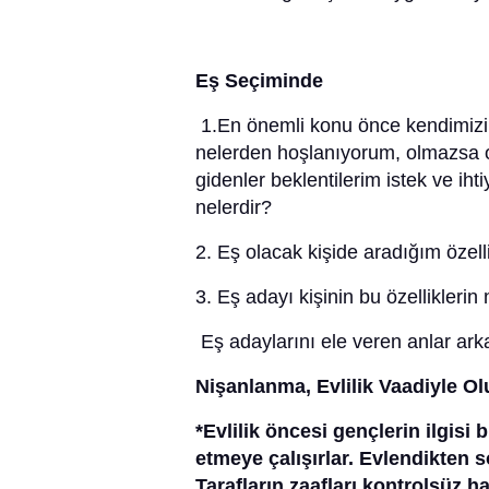
E
ş
Seçiminde
1.En önemli konu önce kendimizi
nelerden hoşlanıyorum, olmazsa
gidenler beklentilerim istek ve iht
nelerdir?
2. Eş olacak kişide aradığım özelli
3. Eş adayı kişinin bu özelliklerin
Eş adaylarını ele veren anlar arkad
Ni
şanlanma, Evlilik Vaadiyle Ol
*Evlilik öncesi gençlerin ilgisi 
etmeye çalışırlar. Evlendikten s
Tarafların zaafları kontrolsüz 