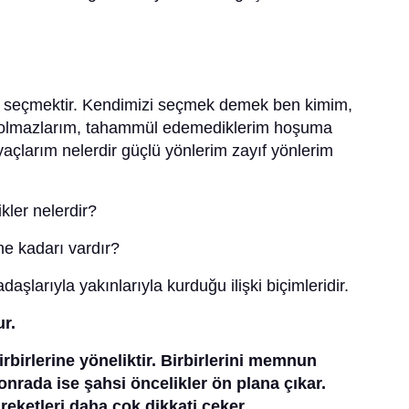
 seçmektir. Kendimizi seçmek demek ben kimim,
 olmazlarım, tahammül edemediklerim hoşuma
iyaçlarım nelerdir güçlü yönlerim zayıf yönlerim
kler nelerdir?
 ne kadarı vardır?
aşlarıyla yakınlarıyla kurduğu ilişki biçimleridir.
ur.
birbirlerine yöneliktir. Birbirlerini memnun
onrada ise şahsi öncelikler ön plana çıkar.
hareketleri daha çok dikkati çeker