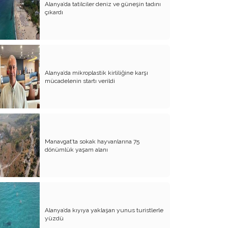
Tunç Soyer, neden Yunan demedi?
Alanya’da tatilciler deniz ve güneşin tadını
çıkardı
26 Ağustos 1922
İnsanın Anlam Anlayışı ve Logoterapi
Bir aile danışmanı, bir öykü...
Alanya’da mikroplastik kirliliğine karşı
Doktorlarımız ve Şehir Hastaneleri
mücadelenin startı verildi
Kritik soru...
Bir Psikolojik Danışmanın Askerlik
Görevi
Manavgat’ta sokak hayvanlarına 75
Makyavelizm
dönümlük yaşam alanı
ÇYDD’nin Kara Günü, 13 Nisan 2009
Allah Korkusu ve Allah sevgisi
İki önemli konu!
Alanya’da kıyıya yaklaşan yunus turistlerle
yüzdü
*Bu ne yaman çelişkidir?