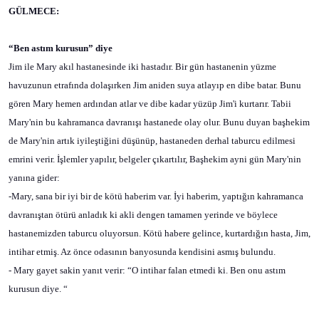
GÜLMECE:
“Ben astım kurusun” diye
Jim ile Mary akıl hastanesinde iki hastadır. Bir gün hastanenin yüzme
havuzunun etrafında dolaşırken Jim aniden suya atlayıp en dibe batar. Bunu
gören Mary hemen ardından atlar ve dibe kadar yüzüp Jim'i kurtarır. Tabii
Mary'nin bu kahramanca davranışı hastanede olay olur. Bunu duyan başhekim
de Mary'nin artık iyileştiğini düşünüp, hastaneden derhal taburcu edilmesi
emrini verir. İşlemler yapılır, belgeler çıkartılır, Başhekim ayni gün Mary'nin
yanına gider:
-Mary, sana bir iyi bir de kötü haberim var. İyi haberim, yaptığın kahramanca
davranıştan ötürü anladık ki akli dengen tamamen yerinde ve böylece
hastanemizden taburcu oluyorsun. Kötü habere gelince, kurtardığın hasta, Jim,
intihar etmiş. Az önce odasının banyosunda kendisini asmış bulundu.
- Mary gayet sakin yanıt verir: “O intihar falan etmedi ki. Ben onu astım
kurusun diye. “