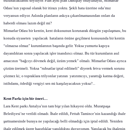
bulunacaklarını söylüyor. Plan aynı plan Danıştay onaylasaydı, Mimarlar
Odası’nın yapısal olarak bir itirazı yoktu. Şekli hata üzerine oda’mız
veryansın ediyor. Aslında planların askıya çıkarılmamasından onları da
haberdi olması lazım değil mi?
Mimarlar Odası bir kentin, kent dokusunun korunarak düzgün yapılaşması, bu
konuda siyaseten
yapılacak
hataların önüne geçilmesi konusunda bir kentin
“olmazsa olmaz” kurumlarının başında gelir. Yoksa yumurta kapıya
dayandıktan sonra yapılacak işler inandırıcı olmaz. Bu tür kurumların asıl
amacının “bağcıyı dövmek değil, üzüm yemek” olmalı. Mimarlar Odası ayrıca
çözüm üretmeli. Yoksa “ruhsatlar iptal edilmeli” diyerek fetva vermek sorunu
çözmez ki; o topraklara trilyonlar yatıran
yatırımcıyı, yarattığı katma değeri,
istihdamı, ödediği vergiyi sen mi karşılayacaksın yoksa?...
Kent Parkı için bir öneri…
Lara Kent parkı Antalya’nın tam bişr yılan hikayesi oldu. Muratpaşa
Belediyesi’ne verildi olmadı. İhale edildi, Fettah Tamince’nin kazandığı ihale
şartnamesinde buraya ne yapılacağı belli olmadığı için iptal edildi. Yeniden
ihale edilmek üzere hazırlıklar yapıldığını duyuyorum. Yapılacak bu ihalenin