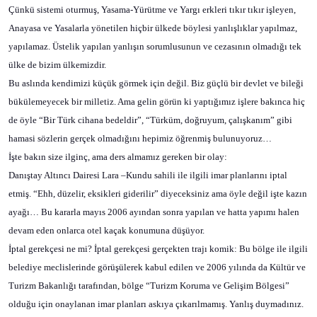
Çünkü sistemi oturmuş, Yasama-Yürütme ve Yargı erkleri tıkır tıkır işleyen,
Anayasa ve Yasalarla yönetilen hiçbir ülkede böylesi yanlışlıklar yapılmaz,
yapılamaz. Üstelik yapılan yanlışın sorumlusunun ve cezasının olmadığı tek
ülke de bizim ülkemizdir.
Bu aslında kendimizi küçük görmek için değil. Biz güçlü bir devlet ve bileği
bükülemeyecek bir milletiz. Ama gelin görün ki yaptığımız işlere bakınca hiç
de öyle “Bir Türk cihana bedeldir”, “Türküm, doğruyum, çalışkanım” gibi
hamasi sözlerin gerçek olmadığını hepimiz öğrenmiş bulunuyoruz…
İşte bakın size ilginç, ama ders almamız gereken bir olay:
Danıştay Altıncı Dairesi Lara –Kundu sahili ile ilgili imar planlarını iptal
etmiş. “Ehh, düzelir, eksikleri giderilir” diyeceksiniz ama öyle değil işte kazın
ayağı… Bu kararla mayıs 2006 ayından sonra yapılan ve hatta yapımı halen
devam eden onlarca otel kaçak konumuna düşüyor.
İptal gerekçesi ne mi? İptal gerekçesi gerçekten trajı komik: Bu bölge ile ilgili
belediye meclislerinde görüşülerek kabul edilen ve 2006 yılında da Kültür ve
Turizm Bakanlığı tarafından, bölge “Turizm Koruma ve Gelişim Bölgesi”
olduğu için onaylanan imar planları askıya çıkarılmamış. Yanlış duymadınız.