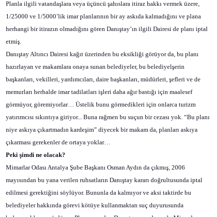
Planla ilgili vatandaşlara veya üçüncü şahıslara itiraz hakkı vermek üzere,
1/25000 ve 1/5000’lik imar planlarının bir ay askıda kalmadığını ve plana
herhangi bir itirazın olmadığını gören Danıştay’ın ilgili Dairesi de planı iptal
etmiş.
Danıştay Altıncı Dairesi kağıt üzerinden bu eksikliği görüyor da, bu planı
hazırlayan ve makamlara onaya sunan belediyeler, bu belediyelşerin
başkanları, vekilleri, yardımcıları, daire başkanları, müdürleri, şefleri ve de
memurları herhalde imar tadilatları işleri daha ağır bastığı için maalesef
görmüyor, göremiyorlar… Üstelik bunu görmedikleri için onlarca turizm
yatırımcısı sıkıntıya giriyor... Buna rağmen bu suçun bir cezası yok. “Bu planı
niye askıya çıkartmadın kardeşim” diyecek bir makam da, planları askıya
çıkarması gerekenler de ortaya yoklar…
Peki şimdi ne olacak?
Mimarlar Odası Antalya Şube Başkanı Osman Aydın da çıkmış, 2006
mayısından bu yana verilen ruhsatların Danıştay kararı doğrultusunda iptal
edilmesi gerektiğini söylüyor. Bununla da kalmıyor ve aksi taktirde bu
belediyeler hakkında görevi kötüye kullanmaktan suç duyurusunda