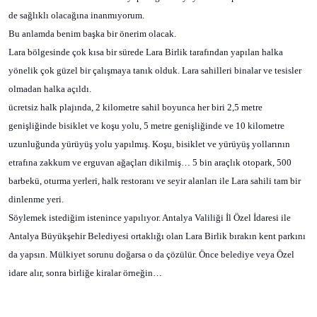
de sağlıklı olacağına inanmıyorum.
Bu anlamda benim başka bir önerim olacak.
Lara bölgesinde çok kısa bir sürede Lara Birlik tarafından yapılan halka
yönelik çok güzel bir çalışmaya tanık olduk. Lara sahilleri binalar ve tesisler
olmadan halka açıldı.
ücretsiz halk plajında, 2 kilometre sahil boyunca her biri 2,5 metre
genişliğinde bisiklet ve koşu yolu, 5 metre genişliğinde ve 10 kilometre
uzunluğunda yürüyüş yolu yapılmış. Koşu, bisiklet ve yürüyüş yollarının
etrafına zakkum ve erguvan ağaçları dikilmiş… 5 bin araçlık otopark, 500
barbekü, oturma yerleri, halk restoranı ve seyir alanları ile Lara sahili tam bir
dinlenme yeri.
Söylemek istediğim istenince yapılıyor. Antalya Valiliği İl Özel İdaresi ile
Antalya Büyükşehir Belediyesi ortaklığı olan Lara Birlik bırakın kent parkını
da yapsın. Mülkiyet sorunu doğarsa o da çözülür. Önce belediye veya Özel
idare alır, sonra birliğe kiralar örneğin…