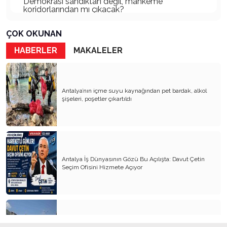
Demokrasi sandıktan değil, mahkeme
koridorlarından mı çıkacak?
Gazetecinin kaderi!..
ÇOK OKUNAN
Turizmde Herşey Dahil Sistemi tartışılmalı
HABERLER
MAKALELER
MB Başkanı ve Şimşek’e
Padişahın Vergi Deneyi!..
Antalya’nın içme suyu kaynağından pet bardak, alkol
şişeleri, poşetler çıkartıldı
Erdoğan ve Özel’e açık mektup!..
Bahçeli siyasetin zirvesine oturdu!..
Artık yeter!.. Başka Antalya yok!..
Milli Eğitim cemaatlere mi teslim ediliyor?
Antalya İş Dünyasının Gözü Bu Açılışta: Davut Çetin
Seçim Ofisini Hizmete Açıyor
Liyakatın Gözyaşları!..
Milletin gerçek vekili misiniz?
Bungalov Turizmini sevmeyen Turizm Bakanı!..