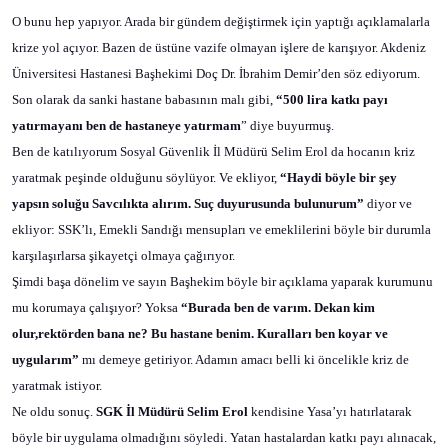
O bunu hep yapıyor. Arada bir gündem değiştirmek için yaptığı açıklamalarla
krize yol açıyor. Bazen de üstüne vazife olmayan işlere de karışıyor. Akdeniz
Üniversitesi Hastanesi Başhekimi Doç Dr. İbrahim Demir’den söz ediyorum.
Son olarak da sanki hastane babasının malı gibi,
“500 lira katkı payı
yatırmayanı ben de hastaneye yatırmam
” diye buyurmuş.
Ben de katılıyorum Sosyal Güvenlik İl Müdürü Selim Erol da hocanın kriz
yaratmak peşinde olduğunu söylüyor. Ve ekliyor,
“Haydi böyle bir şey
yapsın soluğu Savcılıkta alırım. Suç duyurusunda bulunurum”
diyor ve
ekliyor: SSK’lı, Emekli Sandığı mensupları ve emeklilerini böyle bir durumla
karşılaşırlarsa şikayetçi olmaya çağırıyor.
Şimdi başa dönelim ve sayın Başhekim böyle bir açıklama yaparak kurumunu
mu korumaya çalışıyor? Yoksa
“Burada ben de varım. Dekan kim
olur,rektörden bana ne? Bu hastane benim. Kuralları ben koyar ve
uygularım”
mı demeye getiriyor. Adamın amacı belli ki öncelikle kriz de
yaratmak istiyor.
Ne oldu sonuç.
SGK İl Müdürü Selim Erol
kendisine Yasa’yı hatırlatarak
böyle bir uygulama olmadığını söyledi. Yatan hastalardan katkı payı alınacak,