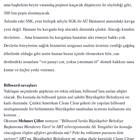
ama başhekim beyin vatandaş peşinen kaçacak düşüncesi ile söylediği gibi,
500 lira peşin alınmayacak.
Aslında eski SSK, yeni birleşik adıyla SGK ile AÜ Hastanesi arasındaki kavga
yeni değil. Hastane bu kavgada hep alacaklı durumda çünkü. Alacağı kimden
devletten… Ama kimsenin bu kavgalara hastaları alet etmeye hakkı yok.
Devletin bireylerine sağlık hizmetini sorgusuz sualsiz ücretsiz verdiği çağdaş
ülkelerde olduğu gibi senin hastan huzur içinde ölemezken bile, can
derdindeki insanlara “ver parayı yat, yoksa yatırmam öl” demek hakkını sana
kimse ve hiçbir yetki veremez.
Bilboard savaşları
Yaklaşan seçimlerde şüphesiz en etkin reklam, bilboard’lara asılan afişler
olacak. Bu konuda da bilboard işinin asıl sahibi Büyükşehir Belediyesi en
karlı durumda. Çünkü Amerikan Clean Clear şirketi ile yapılan bilboard
sözleşmesinde bir bölümünün Büyükşehir tarafından ücretsiz kullanımı söz
konusu…
Okurum
Mehmet Çiller
soruyor: “
Bilboord’larda Büyükşehir Belediye
Başkanımız Menderes Türel’in ART televizyonunda Ali Tongülüs’ün konuğu
olacağına ilişkin afişleri gördünüz mü? Peki bu reklamın parasını kim
veriyor? ART mi, Büyükşehir Belediyesi mi, yoksa ihale karşılığı Clean Clear