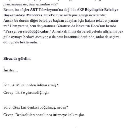
firmasından mı, yani dışından mı?
”
Bence, bu afişler
ART
Televizyonu’na değil de AKP
Büyükşehir Belediye
Başkan adayı Menderes Türel
’e aitse
s
özleşme gereği ücretsizdir.
Ancak bu durum diğer belediye başkan adayları için haksız rekabet yaratır
mı? Hem yaratır, hem de yaratmaz. Yaratırsa da Nasrettin Hoca’nın hesabı
“Parayı veren düdüğü çalar.”
Amerikalı firma da belediyelerin afişlerini pek
güle oynaya bedava asmıyor, o da para kazanmak derdinde, onlar da seçimi
dört gözle bekliyordu…
Biraz da gülelim
İnciler…
Soru: 4. Murat neden intihar etmiş?
Cevap: İlk 3'e giremediği için.
Soru: Otuz Laz denizci boğulmuş, neden?
Cevap: Denizaltıları bozulunca ittirmeye kalkmışlar.