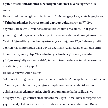
öptü?”
misali
“bu adamlar bize milyon dolarları niye veriyor?”
diye
sormadı.
Hatta Kundu’ya her gidenimiz, inşaatın önünden geçerken, adeta iç geçirerek,
“Yahu bu adamlar buraya otel mi yapıyor, yoksa saray mı?”
diye
hayranlık ifade ettik. Vatandaş olarak bizler buralarda bu otelin inşaatını
yıllardır görürken, acaba ilgili ve yetkililerimiz neden seslerini çıkarmadılar?
Yeni mi öğrendiler yoksa bu inşaatın kaçak olduğunu? Eğer öyleyse şimdiki
özürleri kabahatlerinden daha büyük değil mi? Adam Azarbeycan’dan elini
kolunu sallayarak gelip,
“burada da işler bizdeki gibi mafya usulü
yürüyormuş”
diyerek satın aldığı tarlanın üzerine devasa tesisi gecekondu
misali bir günde mi yaptı?
Haydi yapmayın Allah aşkına…
Sakın ola ki, bu görüşlerim yüzünden benim de bu Azeri işadamı ile muhterem
oğlunun yaptıklarını onayladığım anlaşılmasın. Ama paralar tıkır tıkır
gelirken sesini çıkarmayanlar; şimdi spor turizmine katkı sağlayan ve
dünyaya örnek gösterilen stada ulaşabilmek için İl Özel İdaresi bütçesinden
yaptırılan 4,8 kilometrelik yol yüzünden neden feveran ediyorlar? Bunu