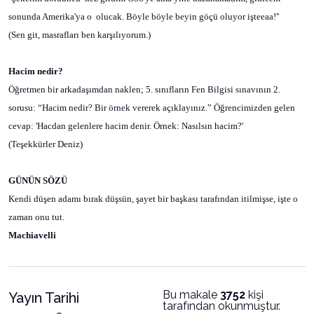
sonunda Amerika'ya o
olucak. Böyle böyle beyin göçü oluyor işteeaa!''
(Sen git, masrafları ben karşılıyorum.)
Hacim nedir?
Öğretmen bir arkadaşımdan naklen; 5. sınıfların Fen Bilgisi sınavının 2.
sorusu: “Hacim nedir? Bir örnek vererek açıklayınız.” Öğrencimizden gelen
cevap: 'Hacdan gelenlere hacim denir. Örnek: Nasılsın hacim?'
(Teşekkürler Deniz)
GÜNÜN SÖZÜ
Kendi düşen adamı bırak düşsün, şayet bir başkası tarafından itilmişse, işte o
zaman onu tut.
Machiavelli
Bu makale
3752
kişi
Yayın Tarihi
tarafından okunmuştur.