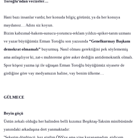
Toroğlu’ndan vecizeler…
Hani bazı insanlar vardır, her konuda bilgiç görünür, ya da her konuya
maydanoz… Adını siz koyun.
Bizim kabzımal-hakem-sunucu-yorumcu-reklam yıldızı-spiker-tarım uzmanı
ve yazar büyüğümüz Erman Toroğlu son yazısında
“Genelkurmay Başkanı
demokrat olmamalı”
buyurmuş. Nasıl olması gerektiğini pek söylememiş
ama anlaşılıyor ki, zat-ı muhtereme göre asker dediğin antidemokratik olmalı.
Spor köşesi yazma işi ile uğraşan Erman Toroğlu büyüğümüz siyasete de
girdiğine göre vay medyamızın haline, vay benim ülkeme…
GÜLMECE
Beyin göçü
Üstün zekalı olduğu her halinden belli kızımız Beşiktaş-Taksim minibüsünde
yanındaki arkadaşına dert yanmaktadır:
''Şekerim dördüncü
kez girdim ÖSS'ye ama yine kazanamadım, gidicem