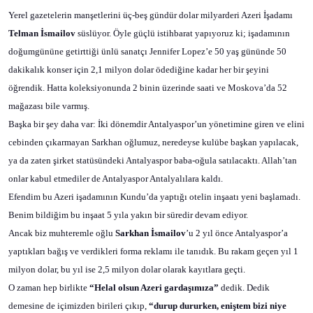
Yerel gazetelerin manşetlerini üç-beş gündür dolar milyarderi Azeri İşadamı
Telman İsmailov
süslüyor. Öyle güçlü istihbarat yapıyoruz ki; işadamının
doğumgününe getirttiği ünlü sanatçı Jennifer Lopez’e 50 yaş gününde 50
dakikalık konser için 2,1 milyon dolar ödediğine kadar her bir şeyini
öğrendik. Hatta koleksiyonunda 2 binin üzerinde saati ve Moskova’da 52
mağazası bile varmış.
Başka bir şey daha var: İki dönemdir Antalyaspor’un yönetimine giren ve elini
cebinden çıkarmayan Sarkhan oğlumuz, neredeyse kulübe başkan yapılacak,
ya da zaten şirket statüsündeki Antalyaspor baba-oğula satılacaktı. Allah’tan
onlar kabul etmediler de Antalyaspor Antalyalılara kaldı.
Efendim bu Azeri işadamının Kundu’da yaptığı otelin inşaatı yeni başlamadı.
Benim bildiğim bu inşaat 5 yıla yakın bir süredir devam ediyor.
Ancak biz muhteremle oğlu
Sarkhan
İsmailov
’u 2 yıl önce Antalyaspor’a
yaptıkları bağış ve verdikleri forma reklamı ile tanıdık. Bu rakam geçen yıl 1
milyon dolar, bu yıl ise 2,5 milyon dolar olarak kayıtlara geçti.
O zaman hep birlikte
“Helal olsun Azeri gardaşımıza”
dedik. Dedik
demesine de içimizden birileri çıkıp,
“durup dururken, eniştem bizi niye