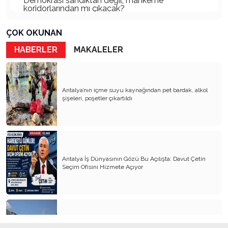
Demokrasi sandıktan değil, mahkeme
koridorlarından mı çıkacak?
Gazetecinin kaderi!..
ÇOK OKUNAN
Turizmde Herşey Dahil Sistemi tartışılmalı
HABERLER
MAKALELER
MB Başkanı ve Şimşek’e
Padişahın Vergi Deneyi!..
Antalya’nın içme suyu kaynağından pet bardak, alkol
şişeleri, poşetler çıkartıldı
Erdoğan ve Özel’e açık mektup!..
Bahçeli siyasetin zirvesine oturdu!..
Artık yeter!.. Başka Antalya yok!..
Milli Eğitim cemaatlere mi teslim ediliyor?
Antalya İş Dünyasının Gözü Bu Açılışta: Davut Çetin
Seçim Ofisini Hizmete Açıyor
Liyakatın Gözyaşları!..
Milletin gerçek vekili misiniz?
Bungalov Turizmini sevmeyen Turizm Bakanı!..