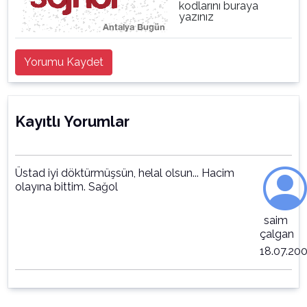
kodlarını buraya
yazınız
Yorumu Kaydet
Kayıtlı Yorumlar
Üstad iyi döktürmüşsün, helal olsun... Hacim
olayına bittim. Sağol
saim
çalgan
18.07.20