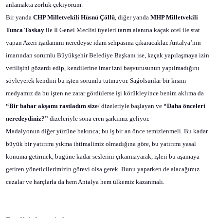
anlamakta zorluk çekiyorum.
Bir yanda
CHP Milletvekili Hüsnü Çöllü
, diğer yanda
MHP Milletvekili
Tunca Toskay
ile İl Genel Meclisi üyeleri tarım alanına kaçak otel ile stat
yapan Azeri işadamını neredeyse idam sehpasına çıkaracaklar. Antalya’nın
imarından sorumlu Büyükşehir Belediye Başkanı ise, kaçak yapılaşmaya izin
verilişini gözardı edip, kendilerine imar izni başvurusunun yapılmadığını
söyleyerek kendini bu işten sorumlu tutmuyor. Sağolsunlar bir kısım
medyamız da bu işten ne zarar gördülerse işi körükleyince benim aklıma da
“Bir bahar akşamı rastladım size
/ dizeleriyle başlayan ve
“Daha önceleri
neredeydiniz?”
dizeleriyle sona eren şarkımız geliyor.
Madalyonun diğer yüzüne bakınca; bu iş bir an önce temizlenmeli. Bu kadar
büyük bir yatırımı yıkma ihtimalimiz olmadığına göre, bu yatırımı yasal
konuma getirmek, bugüne kadar seslerini çıkarmayarak, işleri bu aşamaya
getiren yöneticilerimizin görevi olsa gerek. Bunu yaparken de alacağımız
cezalar ve harçlarla da hem Antalya hem ülkemiz kazanmalı.