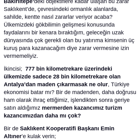
Bakırlıtepe’
deki objektiflere kadar ulaşan bu zarar
Saklıkent’de, çevresindeki ormanlık alanlarda,
sahilde, kentte nasıl zararlar veriyor acaba?
Ülkemizdeki gökbilimin gelişmesi konusunda
faydalarını bir kenara bıraktığım, geleceğin uzak
dünyasında çok gerekli olan bu yatırıma kimsenin üç
kuruş para kazanacağım diye zarar vermesine izin
vermemeliyiz.
İkincisi;
777 bin kilometrekare üzerindeki
ülkemizde sadece 28 bin kilometrekare olan
Antalya’dan maden çıkarmasak ne olur
, Türkiye
ekonomisi batar mı? Bir de madenden, daha doğrusu
ham olarak ihraç ettiğimiz, işlendikten sonra geriye
satın aldığımız
mermerden kazancımız turizm
kazancımızdan daha mı çok?
Bir de
Saklıkent Kooperatifi Başkanı Emin
Altıner
’e kulak verin;