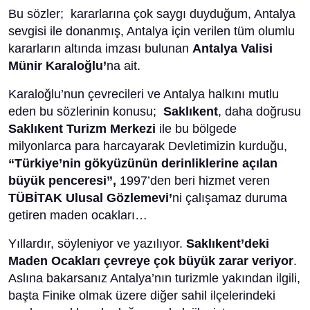
Bu sözler; kararlarına çok saygı duyduğum, Antalya
sevgisi ile donanmış, Antalya için verilen tüm olumlu
kararların altında imzası bulunan
Antalya Valisi
Münir Karaloğlu’
na ait.
Karaloğlu’nun çevrecileri ve Antalya halkını mutlu
eden bu sözlerinin konusu;
Saklıkent
, daha doğrusu
Saklıkent Turizm Merkezi
ile bu bölgede
milyonlarca para harcayarak Devletimizin kurduğu,
“Türkiye’nin gökyüzünün derinliklerine açılan
büyük penceresi”,
1997’den beri hizmet veren
TÜBİTAK Ulusal Gözlemevi’
ni çalışamaz duruma
getiren maden ocakları…
Yıllardır, söyleniyor ve yazılıyor.
Saklıkent’deki
Maden Ocakları çevreye çok büyük zarar veriyor
.
Aslına bakarsanız Antalya’nın turizmle yakından ilgili,
başta Finike olmak üzere diğer sahil ilçelerindeki