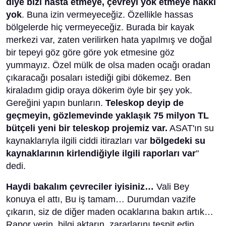
diye bizi hasta etmeye, çevreyi yok etmeye hakkı
yok
. Buna izin vermeyeceğiz. Özellikle hassas
bölgelerde hiç vermeyeceğiz. Burada bir kayak
merkezi var, zaten verilirken hata yapılmış ve doğal
bir tepeyi göz göre göre yok etmesine göz
yummayız. Özel mülk de olsa maden ocağı oradan
çıkaracağı posaları istediği gibi dökemez. Ben
kiraladım gidip oraya dökerim öyle bir şey yok.
Gereğini yapın bunların.
Teleskop deyip de
geçmeyin, gözlemevinde yaklaşık 75 milyon TL
bütçeli yeni bir teleskop projemiz var.
ASAT'ın su
kaynaklarıyla ilgili ciddi itirazları var
bölgedeki su
kaynaklarının kirlendiğiyle ilgili raporları var
"
dedi.
Haydi bakalım çevreciler iyisiniz…
Vali Bey
konuya el attı, Bu iş tamam… Durumdan vazife
çıkarın, siz de diğer maden ocaklarına bakın artık…
Rapor verin, bilgi aktarın, zararlarını tespit edin