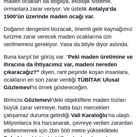
maden ocakları da doğaya, ekolojik sisteme,
ormanlara zarar veriyor. Ve üstelik
Antalya’da
1500’ün üzerinde maden ocağı var.
Doğanın dengesini bozacak, önemli gelir kaynağımız
turizme zarar verecek maden ocaklarına izin
verilmemesi gerekiyor. Yasa da böyle diyor aslında.
Buna karşıt bir görüş var. “
Peki maden üretimine ve
ihracına da ihtiyacımız var, madeni nereden
çıkaracağız?”
diyen, rant peşinde koşan insanlara,
ocakların en son zarar verdiği
TÜBİTAK Ulusal
Gözlemevi’
ni örnek göstereceğim.
Birincisi
Gözlemevi
’deki objektiflere maden tozları
büyük zarar vermeye, hatta bazı mercekleri
çalışamaz duruma getirdiği
Vali Karaloğlu
’na ulaştı.
Milyonlarca lira harcanarak, çevreye verilen zarardan
etkilenmemek için 2bin 500 metre yükseklikteki