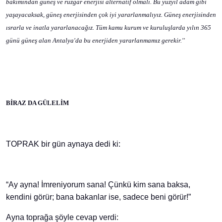
bakımından güneş ve rüzgar enerjisi alternatif olmalı. Bu yüzyıl adam gibi
yaşayacaksak, güneş enerjisinden çok iyi yararlanmalıyız. Güneş enerjisinden
ısrarla ve inatla yararlanacağız. Tüm kamu kurum ve kuruluşlarda yılın 365
günü güneş alan Antalya'da bu enerjiden yararlanmamız gerekir.''
BİRAZ DA GÜLELİM
TOPRAK bir gün aynaya dedi ki:
“Ay ayna! İmreniyorum sana! Çünkü kim sana baksa,
kendini görür; bana bakanlar ise, sadece beni görür!”
Ayna toprağa şöyle cevap verdi: