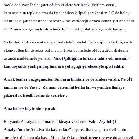
böyle dönüyor. İhale işaret edilen kişilere verilecek. Verilemiyorsa,
kamuoyunun tepkisi varsa da iptal edilecek. İptal gerekçesi mi? O da kolay.
Nasıl ihale şartnamesinde ihalenin kime verileceği ortaya konan şartlarla belli
ise,
“minareyi çalan kılıfını hazırlar”
misali, iptal gerekçesi de hazırdır.
Ya birileri artık cep icat oldu, anında telefonla talimat verip iptal ettirir, ya da
eften-püften bir gerekçe bulunur… Tıpkı bu ihalede olduğu gibi; ihalenin
üçüncü maddesinde yer alan
'Vakıf Çiftliğinin turizme tahsis edilmesinin'
kamuoyunda yanlış anlaşılmalara yol açtığı gerekçesiyle iptal edilir.
Ancak bunlar vazgeçmezler. Bunların hırsları ve de kinleri vardır. Ne SİT
tanırlar, ne de Yasa… Zamanı ve zemini kollarlar ve yeniden ihaleye
çıkarırlar, istediklerine de verirler…
Ama bu kez böyle olmayacak.
Bir yanda Antalya’dan
“madem kiraya verilecek Vakıf Zeytinliği
Antalya’nındır Antalya’da kalacaktır”
diyerek ihaleye giren sivil toplum
örgütleri, diğer yanda başta Mimarlar Odası olmak üzere çevreye duyarlı sivil