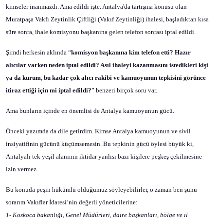
kimseler inanmazdı. Ama edildi işte. Antalya'da tartışma konusu olan
Muratpaşa Vakfı Zeytinlik Çiftliği (Vakıf Zeytinliği) ihalesi, başladıktan kısa
süre sonra, ihale komisyonu başkanına gelen telefon sonrası iptal edildi.
Şimdi herkesin aklında “
komisyon başkanına kim telefon etti? Hazır
alıcılar varken neden iptal edildi? Asıl ihaleyi kazanmasını istedikleri kişi
ya da kurum, bu kadar çok alıcı rakibi ve kamuoyunun tepkisini görünce
itiraz ettiği için mi iptal edildi?
” benzeri birçok soru var.
Ama bunların içinde en önemlisi de Antalya kamuoyunun gücü.
Önceki yazımda da dile getirdim. Kimse Antalya kamuoyunun ve sivil
insiyatifinin gücünü küçümsemesin. Bu tepkinin gücü öylesi büyük ki,
Antalyalı tek yeşil alanının iktidar yanlısı bazı kişilere peşkeş çekilmesine
izin vermez.
Bu konuda peşin hükümlü olduğumuz söyleyebilirler, o zaman ben şunu
sorarım Vakıflar İdaresi’nin değerli yöneticilerine:
1- Koskoca bakanlığı, Genel Müdürleri, daire başkanları, bölge ve il