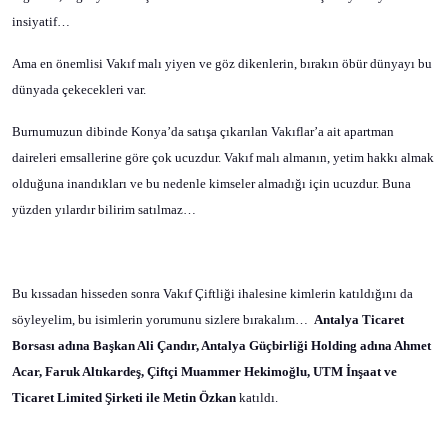
insiyatif…
Ama en önemlisi Vakıf malı yiyen ve göz dikenlerin, bırakın öbür dünyayı bu
dünyada çekecekleri var.
Burnumuzun dibinde Konya’da satışa çıkarılan Vakıflar’a ait apartman
daireleri emsallerine göre çok ucuzdur. Vakıf malı almanın, yetim hakkı almak
olduğuna inandıkları ve bu nedenle kimseler almadığı için ucuzdur. Buna
yüzden yılardır bilirim satılmaz…
Bu kıssadan hisseden sonra Vakıf Çiftliği ihalesine kimlerin katıldığını da
söyleyelim, bu isimlerin yorumunu sizlere bırakalım…
Antalya Ticaret
Borsası adına Başkan Ali Çandır, Antalya Güçbirliği Holding adına Ahmet
Acar, Faruk Altıkardeş, Çiftçi Muammer Hekimoğlu, UTM İnşaat ve
Ticaret Limited Şirketi ile Metin Özkan
katıldı.