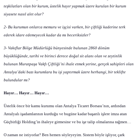
teşkilatları olan bir kurum, üstelik hayır yapmak üzere kurulan bir kurum
siyasete nasıl alet olur?
2- Bu kurumun onlarca memuru ve işçisi varken, bir çiftliği kaderine terk
ederek idare edemeyecek kadar da mı beceriksizler?
3- Vakıflar Bölge Müdürlüğü bünyesinde bulunan 2860 dönüm
büyüklüğünde, tarihi ve birinci derece doğal sit alanı olan ve zeytinlik
bulunan Muratpaşa Vakfı Çiftliği’ni ihale etmek yerine, gerçek sahipleri olan
Antalya’daki bazı kurumlara bu işi yaptırmak üzere herhangi, bir teklifte
bulundular mı?
Hayır… Hayır… Hayır…
Üstelik önce bir kamu kurumu olan Antalya Ticaret Borsası’nın, ardından
Antalyalı işadamlarının kurduğu ve bugüne kadar başarılı işlere imza atan
Güçbirliği Holding’in ihaleye girmesine ve bu işe talip olmalarına rağmen…
O zaman ne istiyorlar? Ben hemen söyleyeyim. Sistem böyle işliyor, çark