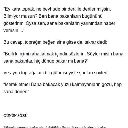
“Ey kara toprak, ne beyhude bir dert ile dertlenmişsin.
Bilmiyor musun? Ben bana bakanların bugününü
gösteririm. Oysa sen, sana bakanların yarınından haber
verirsin....”
Bu cevap, toprağın beğenisine gitse de, tekrar dedi:
“Belli ki içimi rahatlatmak içindir sözlerin. Söyler misin bana,
sana bakanlar, hiç dönüp bakar mı bana?”
Ve ayna toprağa acı bir gülümseyişle şunları söyledi:
“Merak etme! Bana bakacak yüzü kalmayanların gözü, hep
sana döner!”
GÜNÜN SÖZÜ
Bilmek; sevmek kadar güzel değildir. Sevmek te zevk almak kadar…