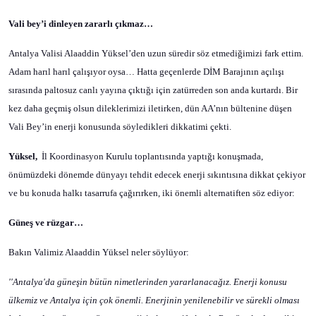
Vali bey’i dinleyen zararlı çıkmaz…
Antalya Valisi Alaaddin Yüksel’den uzun süredir söz etmediğimizi fark ettim.
Adam harıl harıl çalışıyor oysa… Hatta geçenlerde DİM Barajının açılışı
sırasında paltosuz canlı yayına çıktığı için zatürreden son anda kurtardı. Bir
kez daha geçmiş olsun dileklerimizi iletirken, dün AA’nın bültenine düşen
Vali Bey’in enerji konusunda söyledikleri dikkatimi çekti.
Yüksel,
İl Koordinasyon Kurulu toplantısında yaptığı konuşmada,
önümüzdeki dönemde dünyayı tehdit edecek enerji sıkıntısına dikkat çekiyor
ve bu konuda halkı tasarrufa çağırırken, iki önemli alternatiften söz ediyor:
Güneş ve rüzgar…
Bakın Valimiz Alaaddin Yüksel neler söylüyor:
''Antalya'da güneşin bütün nimetlerinden yararlanacağız. Enerji konusu
ülkemiz ve Antalya için çok önemli. Enerjinin yenilenebilir ve sürekli olması